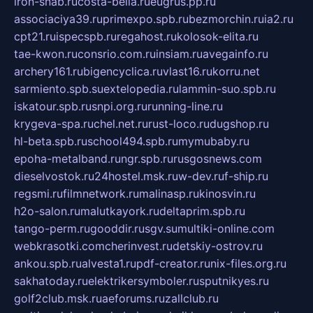
iron-snab.ru
costa-bella.ru
eugrus.pp.ru
associaciya39.ru
primexpo.spb.ru
bezmorchin.ru
ia2.ru
cpt21.ru
ispecspb.ru
regahost.ru
kolosok-elita.ru
tae-kwon.ru
consrio.com.ru
insiam.ru
avegainfo.ru
archery161.ru
bigencyclica.ru
vlast16.ru
korru.net
sarmiento.spb.su
extelopedia.ru
lammin-suo.spb.ru
iskatour.spb.ru
snpi.org.ru
running-line.ru
krygeva-spa.ru
chel.net.ru
rust-loco.ru
dugshop.ru
hl-beta.spb.ru
school494.spb.ru
mymubaby.ru
epoha-metalband.ru
ngr.spb.ru
rusgosnews.com
dieselvostok.ru
24hostel.msk.ru
w-dev.ru
f-ship.ru
regsmi.ru
filmnetwork.ru
malinasp.ru
kinosvin.ru
h2o-salon.ru
malutkayork.ru
deltaprim.spb.ru
tango-perm.ru
gooddir.ru
sgv.su
multiki-online.com
webkrasotki.com
cherinvest.ru
detskiy-ostrov.ru
ankou.spb.ru
alvesta1.ru
pdf-creator.ru
nix-files.org.ru
sakhatoday.ru
elektrikersymboler.ru
sputnikyes.ru
golf2club.msk.ru
aeforums.ru
zallclub.ru