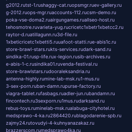
g2012.ru
tst-1.ru
shaggy-cat.ru
opsmgr.ru
ev-gallery.ru
g-2012.ru
ops-mgr.ru
accounts-112.ru
csm-demo.ru
poka-vse-doma2.ru
airgungames.ru
allseo-host.ru
tehosmotre.ru
varieta-yug.ru
cricetc1xbetr1xbetcc2.ru
raytor-d.ru
atillagunn.ru
3d-file.ru
1xbeticricetc1xbetti5.ru
uafoot-statti.ru
e-abis1c.ru
store-brawl-stars.ru
kts-services.ru
dark-sand.ru
sindika-01.ru
sp-life.ru
x-legion.ru
sib-archives.ru
e-abis-1-c.ru
sindika01.ru
venda-festival.ru
store-brawlstars.ru
dooraleksandria.ru
antenna-highly.ru
mine-lab-msk.ru
1-mus.ru
3-sex-porn.ru
ban-damn.ru
purse-factory.ru
viagra-tablet.ru
fasbags.ru
adler-jun.ru
bandamn.ru
fincontech.ru
3sexporn.ru
1mus.ru
darksand.ru
rebus-toys.ru
minelab-msk.ru
alabuga-cityhotel.ru
medsprawo-4-ka.ru
2864420.ru
blagodarenie-spb.ru
zajmy24.ru
tovudyi-4-kuhnyanazakaz.ru
brazzerscom.ru
medsprawo4ka.ru