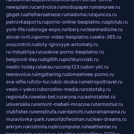
newsplain.ru
cardvoice.ru
modopaper.ru
manunae.ru
gbget.ru
alfeihavsalnassr.ru
madoma.ru
tajuncos.ru
petrovkasports.ru
porno-online-besplatno.ru
splclub.ru
york-life.ru
doroga-expo.ru
ribery.ru
cleanmedicine.ru
slovar-ivrit.ru
porno-video-besplatno.ru
seks-365.ru
ovucontrol.ru
sloty-igrovyye-avtomaty.ru
ru-industriya.ru
russkoe-porno-besplatno.ru
belgorod-day.ru
digilith.ru
pichkurovlab.ru
medic-today.ru
taksu.ru
comp123.ru
don-ykt.ru
teensvoice.ru
imgsharing.ru
domashnee-porno.ru
eva-elfie.ru
foto-tur.ru
biz-doska.ru
metropoltravel.ru
veslo-i-yakor.ru
borodino-media.ru
rostotsky.ru
regionufa.ru
weiss-bet.ru
zaryna.ru
casinotablet.ru
universalia.ru
remont-mebeli-moscow.ru
termomur.ru
clubfisher.ru
remstirufa.ru
erdamchi.ru
doramamama.ru
muraviovka-park.ru
worldofwoman.ru
clean-dreams.ru
arkrym.ru
kristinita.ru
dircomputer.ru
healthenter.ru