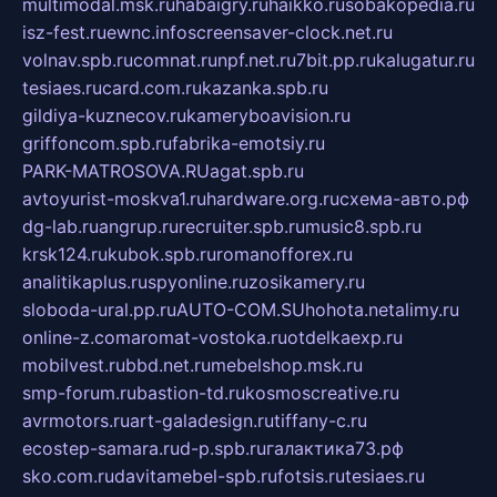
multimodal.msk.ru
habaigry.ru
haikko.ru
sobakopedia.ru
isz-fest.ru
ewnc.info
screensaver-clock.net.ru
volnav.spb.ru
comnat.ru
npf.net.ru
7bit.pp.ru
kalugatur.ru
tesiaes.ru
card.com.ru
kazanka.spb.ru
gildiya-kuznecov.ru
kameryboavision.ru
griffoncom.spb.ru
fabrika-emotsiy.ru
PARK-MATROSOVA.RU
agat.spb.ru
avtoyurist-moskva1.ru
hardware.org.ru
схема-авто.рф
dg-lab.ru
angrup.ru
recruiter.spb.ru
music8.spb.ru
krsk124.ru
kubok.spb.ru
romanofforex.ru
analitikaplus.ru
spyonline.ru
zosikamery.ru
sloboda-ural.pp.ru
AUTO-COM.SU
hohota.net
alimy.ru
online-z.com
aromat-vostoka.ru
otdelkaexp.ru
mobilvest.ru
bbd.net.ru
mebelshop.msk.ru
smp-forum.ru
bastion-td.ru
kosmoscreative.ru
avrmotors.ru
art-galadesign.ru
tiffany-c.ru
ecostep-samara.ru
d-p.spb.ru
галактика73.рф
sko.com.ru
davitamebel-spb.ru
fotsis.ru
tesiaes.ru