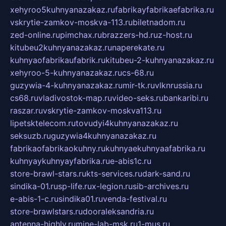
xehyroo5kuhnyanazakaz.ru
fabrikayfabrikaefabrika.ru
vskrytie-zamkov-moskva-113.ru
biletnadom.ru
zed-online.ru
pimchax.ru
brazzers-hd.ru
z-host.ru
kitubeu2kuhnyanazakaz.ru
naperekate.ru
kuhnyaofabrikaufabrik.ru
kitubeu-2-kuhnyanazakaz.ru
xehyroo-5-kuhnyanazakaz.ru
cs-68.ru
guzywia-4-kuhnyanazakaz.ru
mir-tk.ru
vlknrussia.ru
cs68.ru
vladivostok-map.ru
video-seks.ru
bankaribi.ru
raszar.ru
vskrytie-zamkov-moskva113.ru
lipetsktelecom.ru
tovudyi4kuhnyanazakaz.ru
seksuzb.ru
guzywia4kuhnyanazakaz.ru
fabrikaofabrikaokuhny.ru
kuhnyaekuhnyaafabrika.ru
kuhnyaykuhnyayfabrika.ru
e-abis1c.ru
store-brawl-stars.ru
kts-services.ru
dark-sand.ru
sindika-01.ru
sp-life.ru
x-legion.ru
sib-archives.ru
e-abis-1-c.ru
sindika01.ru
venda-festival.ru
store-brawlstars.ru
dooraleksandria.ru
antenna-highly.ru
mine-lab-msk.ru
1-mus.ru