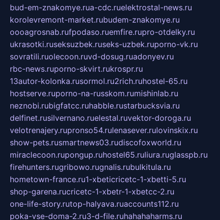
bud-em-znakomye.ru
a-cdc.ru
elektrostal-news.ru
korolevremont-market.ru
budem-znakomye.ru
oooagrosnab.ru
fpodaso.ru
emfire.ru
pro-otdelky.ru
ukrasotki.ru
seksuzbek.ru
seks-uzbek.ru
porno-vk.ru
sovratili.ru
olecoon.ru
vd-dosug.ru
adonyev.ru
rbc-news.ru
porno-skvirt.ru
krospr.ru
13autor-kolonka.ru
sormol.ru
2rich.ru
hostel-65.ru
hostserve.ru
porno-na-russkom.ru
mishinlab.ru
neznobi.ru
bigfatcc.ru
habble.ru
starbucksvia.ru
delfinet.ru
silvernano.ru
elestal.ru
vektor-doroga.ru
velotrenajery.ru
pronso54.ru
lenasever.ru
lovinskix.ru
show-pets.ru
smartnews03.ru
discofoxworld.ru
miraclecoon.ru
pongup.ru
hostel65.ru
liura.ru
glasspb.ru
firehunters.ru
gribowo.ru
gnalis.ru
bulkitula.ru
hometown-france.ru
1-xbeticricetc-1-xbetti-5.ru
shop-garena.ru
cricetc-1-xbetr-1-xbetcc-2.ru
one-life-story.ru
top-halyava.ru
accounts112.ru
poka-vse-doma-2.ru
3-d-file.ru
hahahaharms.ru