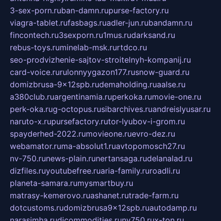
3-sex-porn.ru
ban-damn.ru
purse-factory.ru
viagra-tablet.ru
fasbags.ru
adler-jun.ru
bandamn.ru
fincontech.ru
3sexporn.ru
1mus.ru
darksand.ru
rebus-toys.ru
minelab-msk.ru
rtdco.ru
seo-prodvizhenie-sajtov-stroitelnyh-kompanij.ru
card-voice.ru
rulonnyygazon177.ru
snow-guard.ru
domizbrusa-9x12spb.ru
demaholding.ru
aalse.ru
a380club.ru
argentinamia.ru
perkoka.ru
movie-one.ru
perk-oka.ru
g-octopus.ru
sibarchives.ru
andreislyusar.ru
naruto-x.ru
pursefactory.ru
tor-lyubov-i-grom.ru
spayderhed-2022.ru
movieone.ru
evro-dez.ru
webamator.ru
ma-absolut1.ru
avtopomosch27.ru
nv-750.ru
news-plain.ru
nertansaga.ru
delanalad.ru
dizfiles.ru
youtubefree.ru
aria-family.ru
roadli.ru
planeta-samara.ru
mysmartbuy.ru
matrasy-kemerovo.ru
ashanet.ru
trade-farm.ru
dotcustoms.ru
domizbrusa9x12spb.ru
autodamp.ru
narasimha.ru
djcommodities.ru
nv750.ru
x-ton.ru