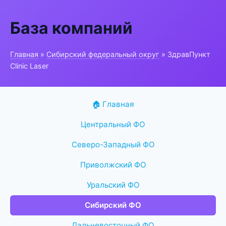
База компаний
Главная
»
Сибирский федеральный округ
» ЗдравПункт
Clinic Laser
🏠 Главная
Центральный ФО
Северо-Западный ФО
Приволжский ФО
Уральский ФО
Сибирский ФО
Дальневосточный ФО