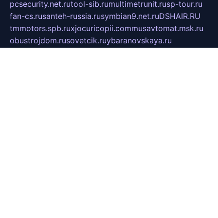
pcsecurity.net.ru
tool-sib.ru
multimetrunit.ru
sp-tour.ru
fan-cs.ru
santeh-russia.ru
symbian9.net.ru
DSHAIR.RU
tmmotors.spb.ru
xjocuricopii.com
musavtomat.msk.ru
obustrojdom.ru
sovetcik.ru
ybaranovskaya.ru
ppknews.ru
cult-alshei.ru
JAPANRUSSIA.RU
proekciyamebel.ru
imper-finans.ru
rim.org.ru
glamourai.ru
brassminus.ru
zabor-pro.ru
ftn.pp.ru
dorogoe58.ru
laimengpacker.ru
kuzova-zapchasti.ru
sageerp.ru
taxodrom.ru
dsrazvitie.ru
hardcity.net.ru
ratinghomegames.ru
topservice25.ru
gubernyan.ru
gtglasslined.ru
ii4.ru
tssport.spb.ru
andorra24.com
blackwallstreet.ru
oboimos.ru
optim-doors.com.ru
ikuch.ru
nycr.org.ru
npa21.ru
vremya-ch.spb.ru
desert000.ru
ivtorgi.ru
ifiori.ru
catalog-statei.ru
dcv.org.ru
spetsmaster174.ru
ipkameryhiseeu.ru
dum26.ru
ruspol.spb.ru
fr-opendp.ru
kam-solnyshko.ru
cheyenne-arapaho.ru
sevzapmetal.spb.ru
ted-lapidus.spb.ru
parasite-eliminator.ru