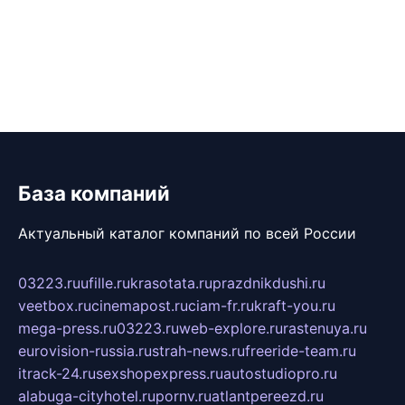
База компаний
Актуальный каталог компаний по всей России
03223.ru
ufille.ru
krasotata.ru
prazdnikdushi.ru
veetbox.ru
cinemapost.ru
ciam-fr.ru
kraft-you.ru
mega-press.ru
03223.ru
web-explore.ru
rastenuya.ru
eurovision-russia.ru
strah-news.ru
freeride-team.ru
itrack-24.ru
sexshopexpress.ru
autostudiopro.ru
alabuga-cityhotel.ru
pornv.ru
atlantpereezd.ru