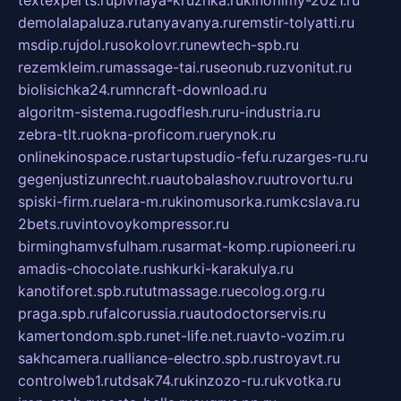
textexperts.ru
pivnaya-kruzhka.ru
kinofilmy-2021.ru
demolalapaluza.ru
tanyavanya.ru
remstir-tolyatti.ru
msdip.ru
jdol.ru
sokolovr.ru
newtech-spb.ru
rezemkleim.ru
massage-tai.ru
seonub.ru
zvonitut.ru
biolisichka24.ru
mncraft-download.ru
algoritm-sistema.ru
godflesh.ru
ru-industria.ru
zebra-tlt.ru
okna-proficom.ru
erynok.ru
onlinekinospace.ru
startupstudio-fefu.ru
zarges-ru.ru
gegenjustizunrecht.ru
autobalashov.ru
utrovortu.ru
spiski-firm.ru
elara-m.ru
kinomusorka.ru
mkcslava.ru
2bets.ru
vintovoykompressor.ru
birminghamvsfulham.ru
sarmat-komp.ru
pioneeri.ru
amadis-chocolate.ru
shkurki-karakulya.ru
kanotiforet.spb.ru
tutmassage.ru
ecolog.org.ru
praga.spb.ru
falcorussia.ru
autodoctorservis.ru
kamertondom.spb.ru
net-life.net.ru
avto-vozim.ru
sakhcamera.ru
alliance-electro.spb.ru
stroyavt.ru
controlweb1.ru
tdsak74.ru
kinzozo-ru.ru
kvotka.ru