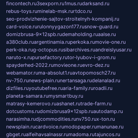
fincontech.ru
3sexporn.ru
1mus.ru
darksand.ru
rebus-toys.ru
minelab-msk.ru
rtdco.ru
seo-prodvizhenie-sajtov-stroitelnyh-kompanij.ru
card-voice.ru
rulonnyygazon177.ru
snow-guard.ru
domizbrusa-9x12spb.ru
demaholding.ru
aalse.ru
a380club.ru
argentinamia.ru
perkoka.ru
movie-one.ru
perk-oka.ru
g-octopus.ru
sibarchives.ru
andreislyusar.ru
naruto-x.ru
pursefactory.ru
tor-lyubov-i-grom.ru
spayderhed-2022.ru
movieone.ru
evro-dez.ru
webamator.ru
ma-absolut1.ru
avtopomosch27.ru
nv-750.ru
news-plain.ru
nertansaga.ru
delanalad.ru
dizfiles.ru
youtubefree.ru
aria-family.ru
roadli.ru
planeta-samara.ru
mysmartbuy.ru
matrasy-kemerovo.ru
ashanet.ru
trade-farm.ru
dotcustoms.ru
domizbrusa9x12spb.ru
autodamp.ru
narasimha.ru
djcommodities.ru
nv750.ru
x-ton.ru
newsplain.ru
cardvoice.ru
modopaper.ru
manunae.ru
gbget.ru
alfeihavsalnassr.ru
madoma.ru
tajuncos.ru