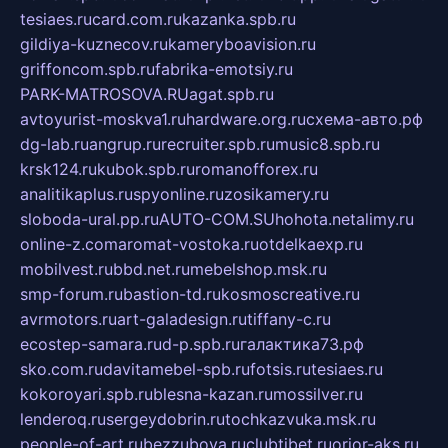
tesiaes.ru
card.com.ru
kazanka.spb.ru
gildiya-kuznecov.ru
kameryboavision.ru
griffoncom.spb.ru
fabrika-emotsiy.ru
PARK-MATROSOVA.RU
agat.spb.ru
avtoyurist-moskva1.ru
hardware.org.ru
схема-авто.рф
dg-lab.ru
angrup.ru
recruiter.spb.ru
music8.spb.ru
krsk124.ru
kubok.spb.ru
romanofforex.ru
analitikaplus.ru
spyonline.ru
zosikamery.ru
sloboda-ural.pp.ru
AUTO-COM.SU
hohota.net
alimy.ru
online-z.com
aromat-vostoka.ru
otdelkaexp.ru
mobilvest.ru
bbd.net.ru
mebelshop.msk.ru
smp-forum.ru
bastion-td.ru
kosmoscreative.ru
avrmotors.ru
art-galadesign.ru
tiffany-c.ru
ecostep-samara.ru
d-p.spb.ru
галактика73.рф
sko.com.ru
davitamebel-spb.ru
fotsis.ru
tesiaes.ru
kokoroyari.spb.ru
blesna-kazan.ru
mossilver.ru
lenderoq.ru
sergeydobrin.ru
tochkazvuka.msk.ru
people-of-art.ru
bezzubova.ru
clubtibet.ru
orior-aks.ru