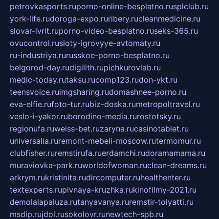
petrovkasports.ru
porno-online-besplatno.ru
splclub.ru
york-life.ru
doroga-expo.ru
ribery.ru
cleanmedicine.ru
slovar-ivrit.ru
porno-video-besplatno.ru
seks-365.ru
ovucontrol.ru
sloty-igrovyye-avtomaty.ru
ru-industriya.ru
russkoe-porno-besplatno.ru
belgorod-day.ru
digilith.ru
pichkurovlab.ru
medic-today.ru
taksu.ru
comp123.ru
don-ykt.ru
teensvoice.ru
imgsharing.ru
domashnee-porno.ru
eva-elfie.ru
foto-tur.ru
biz-doska.ru
metropoltravel.ru
veslo-i-yakor.ru
borodino-media.ru
rostotsky.ru
regionufa.ru
weiss-bet.ru
zaryna.ru
casinotablet.ru
universalia.ru
remont-mebeli-moscow.ru
termomur.ru
clubfisher.ru
remstirufa.ru
erdamchi.ru
doramamama.ru
muraviovka-park.ru
worldofwoman.ru
clean-dreams.ru
arkrym.ru
kristinita.ru
dircomputer.ru
healthenter.ru
textexperts.ru
pivnaya-kruzhka.ru
kinofilmy-2021.ru
demolalapaluza.ru
tanyavanya.ru
remstir-tolyatti.ru
msdip.ru
jdol.ru
sokolovr.ru
newtech-spb.ru