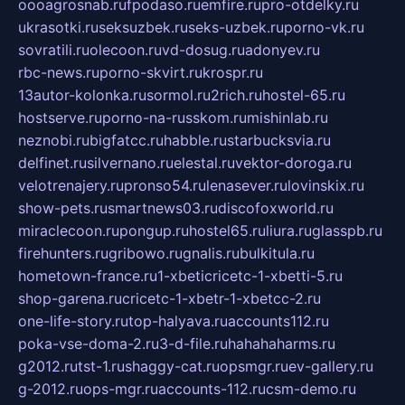
oooagrosnab.ru
fpodaso.ru
emfire.ru
pro-otdelky.ru
ukrasotki.ru
seksuzbek.ru
seks-uzbek.ru
porno-vk.ru
sovratili.ru
olecoon.ru
vd-dosug.ru
adonyev.ru
rbc-news.ru
porno-skvirt.ru
krospr.ru
13autor-kolonka.ru
sormol.ru
2rich.ru
hostel-65.ru
hostserve.ru
porno-na-russkom.ru
mishinlab.ru
neznobi.ru
bigfatcc.ru
habble.ru
starbucksvia.ru
delfinet.ru
silvernano.ru
elestal.ru
vektor-doroga.ru
velotrenajery.ru
pronso54.ru
lenasever.ru
lovinskix.ru
show-pets.ru
smartnews03.ru
discofoxworld.ru
miraclecoon.ru
pongup.ru
hostel65.ru
liura.ru
glasspb.ru
firehunters.ru
gribowo.ru
gnalis.ru
bulkitula.ru
hometown-france.ru
1-xbeticricetc-1-xbetti-5.ru
shop-garena.ru
cricetc-1-xbetr-1-xbetcc-2.ru
one-life-story.ru
top-halyava.ru
accounts112.ru
poka-vse-doma-2.ru
3-d-file.ru
hahahaharms.ru
g2012.ru
tst-1.ru
shaggy-cat.ru
opsmgr.ru
ev-gallery.ru
g-2012.ru
ops-mgr.ru
accounts-112.ru
csm-demo.ru