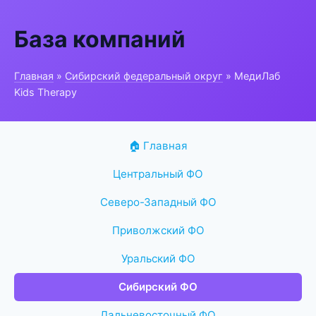
База компаний
Главная
»
Сибирский федеральный округ
» МедиЛаб
Kids Therapy
🏠 Главная
Центральный ФО
Северо-Западный ФО
Приволжский ФО
Уральский ФО
Сибирский ФО
Дальневосточный ФО