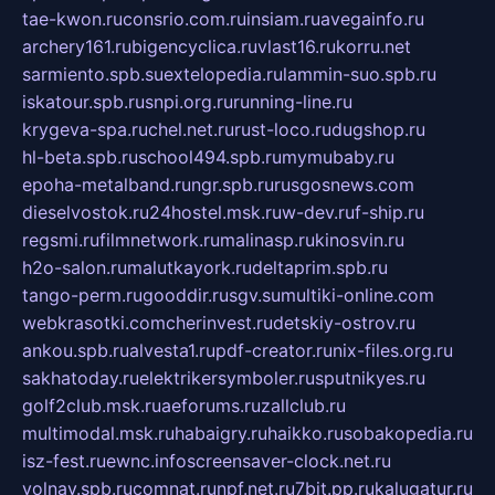
tae-kwon.ru
consrio.com.ru
insiam.ru
avegainfo.ru
archery161.ru
bigencyclica.ru
vlast16.ru
korru.net
sarmiento.spb.su
extelopedia.ru
lammin-suo.spb.ru
iskatour.spb.ru
snpi.org.ru
running-line.ru
krygeva-spa.ru
chel.net.ru
rust-loco.ru
dugshop.ru
hl-beta.spb.ru
school494.spb.ru
mymubaby.ru
epoha-metalband.ru
ngr.spb.ru
rusgosnews.com
dieselvostok.ru
24hostel.msk.ru
w-dev.ru
f-ship.ru
regsmi.ru
filmnetwork.ru
malinasp.ru
kinosvin.ru
h2o-salon.ru
malutkayork.ru
deltaprim.spb.ru
tango-perm.ru
gooddir.ru
sgv.su
multiki-online.com
webkrasotki.com
cherinvest.ru
detskiy-ostrov.ru
ankou.spb.ru
alvesta1.ru
pdf-creator.ru
nix-files.org.ru
sakhatoday.ru
elektrikersymboler.ru
sputnikyes.ru
golf2club.msk.ru
aeforums.ru
zallclub.ru
multimodal.msk.ru
habaigry.ru
haikko.ru
sobakopedia.ru
isz-fest.ru
ewnc.info
screensaver-clock.net.ru
volnav.spb.ru
comnat.ru
npf.net.ru
7bit.pp.ru
kalugatur.ru