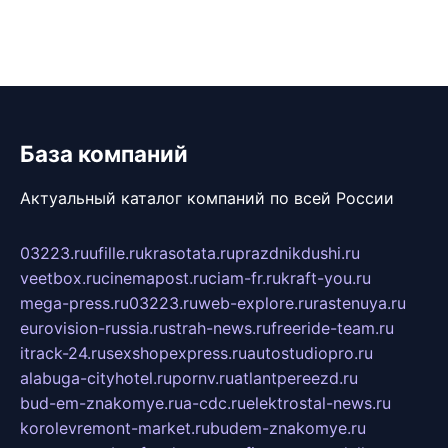
База компаний
Актуальный каталог компаний по всей России
03223.ru
ufille.ru
krasotata.ru
prazdnikdushi.ru
veetbox.ru
cinemapost.ru
ciam-fr.ru
kraft-you.ru
mega-press.ru
03223.ru
web-explore.ru
rastenuya.ru
eurovision-russia.ru
strah-news.ru
freeride-team.ru
itrack-24.ru
sexshopexpress.ru
autostudiopro.ru
alabuga-cityhotel.ru
pornv.ru
atlantpereezd.ru
bud-em-znakomye.ru
a-cdc.ru
elektrostal-news.ru
korolevremont-market.ru
budem-znakomye.ru