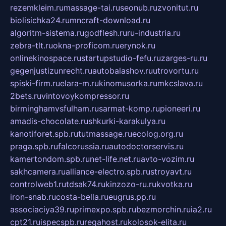
rezemkleim.ru
massage-tai.ru
seonub.ru
zvonitut.ru
biolisichka24.ru
mncraft-download.ru
algoritm-sistema.ru
godflesh.ru
ru-industria.ru
zebra-tlt.ru
okna-proficom.ru
erynok.ru
onlinekinospace.ru
startupstudio-fefu.ru
zarges-ru.ru
gegenjustizunrecht.ru
autobalashov.ru
utrovortu.ru
spiski-firm.ru
elara-m.ru
kinomusorka.ru
mkcslava.ru
2bets.ru
vintovoykompressor.ru
birminghamvsfulham.ru
sarmat-komp.ru
pioneeri.ru
amadis-chocolate.ru
shkurki-karakulya.ru
kanotiforet.spb.ru
tutmassage.ru
ecolog.org.ru
praga.spb.ru
falcorussia.ru
autodoctorservis.ru
kamertondom.spb.ru
net-life.net.ru
avto-vozim.ru
sakhcamera.ru
alliance-electro.spb.ru
stroyavt.ru
controlweb1.ru
tdsak74.ru
kinzozo-ru.ru
kvotka.ru
iron-snab.ru
costa-bella.ru
eugrus.pp.ru
associaciya39.ru
primexpo.spb.ru
bezmorchin.ru
ia2.ru
cpt21.ru
ispecspb.ru
regahost.ru
kolosok-elita.ru