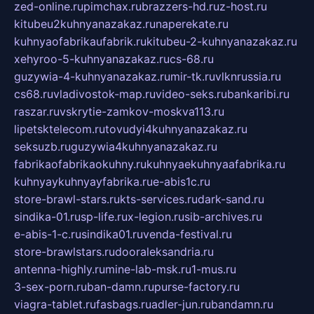
zed-online.ru
pimchax.ru
brazzers-hd.ru
z-host.ru
kitubeu2kuhnyanazakaz.ru
naperekate.ru
kuhnyaofabrikaufabrik.ru
kitubeu-2-kuhnyanazakaz.ru
xehyroo-5-kuhnyanazakaz.ru
cs-68.ru
guzywia-4-kuhnyanazakaz.ru
mir-tk.ru
vlknrussia.ru
cs68.ru
vladivostok-map.ru
video-seks.ru
bankaribi.ru
raszar.ru
vskrytie-zamkov-moskva113.ru
lipetsktelecom.ru
tovudyi4kuhnyanazakaz.ru
seksuzb.ru
guzywia4kuhnyanazakaz.ru
fabrikaofabrikaokuhny.ru
kuhnyaekuhnyaafabrika.ru
kuhnyaykuhnyayfabrika.ru
e-abis1c.ru
store-brawl-stars.ru
kts-services.ru
dark-sand.ru
sindika-01.ru
sp-life.ru
x-legion.ru
sib-archives.ru
e-abis-1-c.ru
sindika01.ru
venda-festival.ru
store-brawlstars.ru
dooraleksandria.ru
antenna-highly.ru
mine-lab-msk.ru
1-mus.ru
3-sex-porn.ru
ban-damn.ru
purse-factory.ru
viagra-tablet.ru
fasbags.ru
adler-jun.ru
bandamn.ru