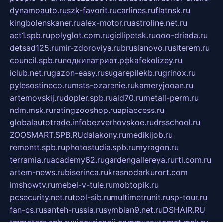
dynamoauto.ru
szk-favorit.ru
carlines.ru
flatnsk.ru
kingbolenskaner.ru
alex-motor.ru
astroline.net.ru
act1.spb.ru
polyglot.com.ru
gidlipetsk.ru
ooo-driada.ru
detsad125.ru
mir-zdoroviya.ru
bruslanovo.ru
siterem.ru
council.spb.ru
лодкипатриот.рф
kafekolizey.ru
iclub.net.ru
gazon-easy.ru
sugarepilekb.ru
grinox.ru
pylesostineco.ru
msts-ozarenie.ru
kameryjooan.ru
artemovskij.ru
dopler.spb.ru
aid70.ru
metall-perm.ru
ndm.msk.ru
ratingzooshop.ru
apiaccess.ru
globalautotrade.info
bezverhovskoe.ru
drsschool.ru
ZOOSMART.SPB.RU
dalakony.ru
medikijob.ru
remontt.spb.ru
photostudia.spb.ru
myragon.ru
terramia.ru
academy62.ru
gardengallereya.ru
rti.com.ru
artem-news.ru
biserinca.ru
krasnodarkurort.com
imshowtv.ru
mebel-v-tule.ru
mobtopik.ru
pcsecurity.net.ru
tool-sib.ru
multimetrunit.ru
sp-tour.ru
fan-cs.ru
santeh-russia.ru
symbian9.net.ru
DSHAIR.RU
tmmotors.spb.ru
xjocuricopii.com
musavtomat.msk.ru