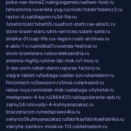
poka-vse-doma2.ru
airgungames.ru
allseo-host.ru
tehosmotre.ru
varieta-yug.ru
cricetc1xbetr1xbetcc2.ru
raytor-d.ru
atillagunn.ru
3d-file.ru
1xbeticricetc1xbetti5.ru
uafoot-statti.ru
e-abis1c.ru
store-brawl-stars.ru
kts-services.ru
dark-sand.ru
sindika-01.ru
sp-life.ru
x-legion.ru
sib-archives.ru
e-abis-1-c.ru
sindika01.ru
venda-festival.ru
store-brawlstars.ru
dooraleksandria.ru
antenna-highly.ru
mine-lab-msk.ru
1-mus.ru
3-sex-porn.ru
ban-damn.ru
purse-factory.ru
viagra-tablet.ru
fasbags.ru
adler-jun.ru
bandamn.ru
fincontech.ru
3sexporn.ru
1mus.ru
darksand.ru
rebus-toys.ru
minelab-msk.ru
alabuga-cityhotel.ru
medsprawo-4-ka.ru
2864420.ru
blagodarenie-spb.ru
zajmy24.ru
tovudyi-4-kuhnyanazakaz.ru
brazzerscom.ru
medsprawo4ka.ru
xehyroo5kuhnyanazakaz.ru
fabrikayfabrikaefabrika.ru
vskrytie-zamkov-moskva-113.ru
biletnadom.ru