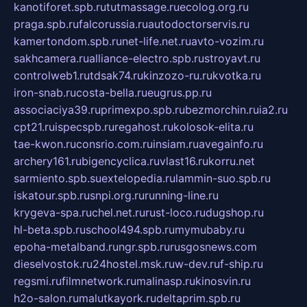
kanotiforet.spb.ru
tutmassage.ru
ecolog.org.ru
praga.spb.ru
falcorussia.ru
autodoctorservis.ru
kamertondom.spb.ru
net-life.net.ru
avto-vozim.ru
sakhcamera.ru
alliance-electro.spb.ru
stroyavt.ru
controlweb1.ru
tdsak74.ru
kinzozo-ru.ru
kvotka.ru
iron-snab.ru
costa-bella.ru
eugrus.pp.ru
associaciya39.ru
primexpo.spb.ru
bezmorchin.ru
ia2.ru
cpt21.ru
ispecspb.ru
regahost.ru
kolosok-elita.ru
tae-kwon.ru
consrio.com.ru
insiam.ru
avegainfo.ru
archery161.ru
bigencyclica.ru
vlast16.ru
korru.net
sarmiento.spb.su
extelopedia.ru
lammin-suo.spb.ru
iskatour.spb.ru
snpi.org.ru
running-line.ru
krygeva-spa.ru
chel.net.ru
rust-loco.ru
dugshop.ru
hl-beta.spb.ru
school494.spb.ru
mymubaby.ru
epoha-metalband.ru
ngr.spb.ru
rusgosnews.com
dieselvostok.ru
24hostel.msk.ru
w-dev.ru
f-ship.ru
regsmi.ru
filmnetwork.ru
malinasp.ru
kinosvin.ru
h2o-salon.ru
malutkayork.ru
deltaprim.spb.ru