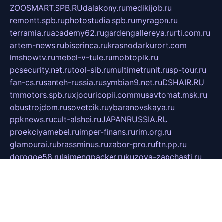
ZOOSMART.SPB.RU
dalakony.ru
medikijob.ru
remontt.spb.ru
photostudia.spb.ru
myragon.ru
terramia.ru
academy62.ru
gardengallereya.ru
rti.com.ru
artem-news.ru
biserinca.ru
krasnodarkurort.com
imshowtv.ru
mebel-v-tule.ru
mobtopik.ru
pcsecurity.net.ru
tool-sib.ru
multimetrunit.ru
sp-tour.ru
fan-cs.ru
santeh-russia.ru
symbian9.net.ru
DSHAIR.RU
tmmotors.spb.ru
xjocuricopii.com
musavtomat.msk.ru
obustrojdom.ru
sovetcik.ru
ybaranovskaya.ru
ppknews.ru
cult-alshei.ru
JAPANRUSSIA.RU
proekciyamebel.ru
imper-finans.ru
rim.org.ru
glamourai.ru
brassminus.ru
zabor-pro.ru
ftn.pp.ru
dorogoe58.ru
laimengpacker.ru
kuzova-zapchasti.ru
sageerp.ru
taxodrom.ru
dsrazvitie.ru
hardcity.net.ru
ratinghomegames.ru
topservice25.ru
gubernyan.ru
gtglasslined.ru
ii4.ru
tssport.spb.ru
andorra24.com
blackwallstreet.ru
oboimos.ru
optim-doors.com.ru
ikuch.ru
nycr.org.ru
npa21.ru
vremya-ch.spb.ru