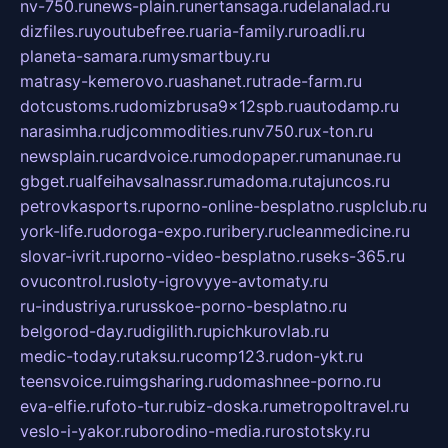
nv-750.ru
news-plain.ru
nertansaga.ru
delanalad.ru
dizfiles.ru
youtubefree.ru
aria-family.ru
roadli.ru
planeta-samara.ru
mysmartbuy.ru
matrasy-kemerovo.ru
ashanet.ru
trade-farm.ru
dotcustoms.ru
domizbrusa9x12spb.ru
autodamp.ru
narasimha.ru
djcommodities.ru
nv750.ru
x-ton.ru
newsplain.ru
cardvoice.ru
modopaper.ru
manunae.ru
gbget.ru
alfeihavsalnassr.ru
madoma.ru
tajuncos.ru
petrovkasports.ru
porno-online-besplatno.ru
splclub.ru
york-life.ru
doroga-expo.ru
ribery.ru
cleanmedicine.ru
slovar-ivrit.ru
porno-video-besplatno.ru
seks-365.ru
ovucontrol.ru
sloty-igrovyye-avtomaty.ru
ru-industriya.ru
russkoe-porno-besplatno.ru
belgorod-day.ru
digilith.ru
pichkurovlab.ru
medic-today.ru
taksu.ru
comp123.ru
don-ykt.ru
teensvoice.ru
imgsharing.ru
domashnee-porno.ru
eva-elfie.ru
foto-tur.ru
biz-doska.ru
metropoltravel.ru
veslo-i-yakor.ru
borodino-media.ru
rostotsky.ru