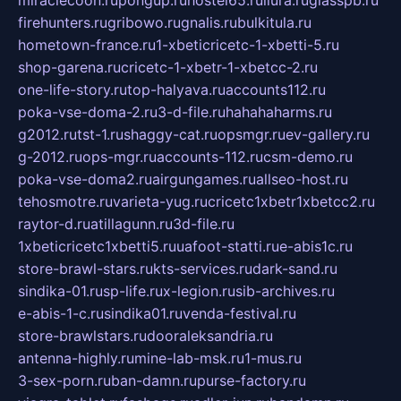
miraclecoon.ru
pongup.ru
hostel65.ru
liura.ru
glasspb.ru
firehunters.ru
gribowo.ru
gnalis.ru
bulkitula.ru
hometown-france.ru
1-xbeticricetc-1-xbetti-5.ru
shop-garena.ru
cricetc-1-xbetr-1-xbetcc-2.ru
one-life-story.ru
top-halyava.ru
accounts112.ru
poka-vse-doma-2.ru
3-d-file.ru
hahahaharms.ru
g2012.ru
tst-1.ru
shaggy-cat.ru
opsmgr.ru
ev-gallery.ru
g-2012.ru
ops-mgr.ru
accounts-112.ru
csm-demo.ru
poka-vse-doma2.ru
airgungames.ru
allseo-host.ru
tehosmotre.ru
varieta-yug.ru
cricetc1xbetr1xbetcc2.ru
raytor-d.ru
atillagunn.ru
3d-file.ru
1xbeticricetc1xbetti5.ru
uafoot-statti.ru
e-abis1c.ru
store-brawl-stars.ru
kts-services.ru
dark-sand.ru
sindika-01.ru
sp-life.ru
x-legion.ru
sib-archives.ru
e-abis-1-c.ru
sindika01.ru
venda-festival.ru
store-brawlstars.ru
dooraleksandria.ru
antenna-highly.ru
mine-lab-msk.ru
1-mus.ru
3-sex-porn.ru
ban-damn.ru
purse-factory.ru