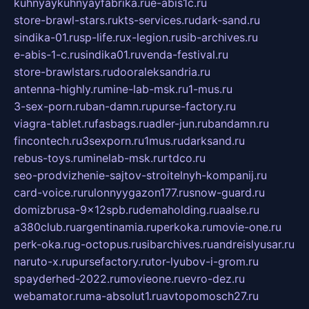
kuhnyaykuhnyayfabrika.ru
e-abis1c.ru
store-brawl-stars.ru
kts-services.ru
dark-sand.ru
sindika-01.ru
sp-life.ru
x-legion.ru
sib-archives.ru
e-abis-1-c.ru
sindika01.ru
venda-festival.ru
store-brawlstars.ru
dooraleksandria.ru
antenna-highly.ru
mine-lab-msk.ru
1-mus.ru
3-sex-porn.ru
ban-damn.ru
purse-factory.ru
viagra-tablet.ru
fasbags.ru
adler-jun.ru
bandamn.ru
fincontech.ru
3sexporn.ru
1mus.ru
darksand.ru
rebus-toys.ru
minelab-msk.ru
rtdco.ru
seo-prodvizhenie-sajtov-stroitelnyh-kompanij.ru
card-voice.ru
rulonnyygazon177.ru
snow-guard.ru
domizbrusa-9x12spb.ru
demaholding.ru
aalse.ru
a380club.ru
argentinamia.ru
perkoka.ru
movie-one.ru
perk-oka.ru
g-octopus.ru
sibarchives.ru
andreislyusar.ru
naruto-x.ru
pursefactory.ru
tor-lyubov-i-grom.ru
spayderhed-2022.ru
movieone.ru
evro-dez.ru
webamator.ru
ma-absolut1.ru
avtopomosch27.ru