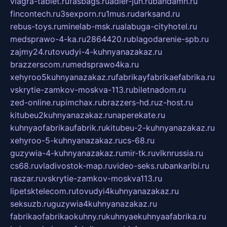
viagra-tablet.ru
fasbags.ru
adler-jun.ru
bandamn.ru
fincontech.ru
3sexporn.ru
1mus.ru
darksand.ru
rebus-toys.ru
minelab-msk.ru
alabuga-cityhotel.ru
medsprawo-4-ka.ru
2864420.ru
blagodarenie-spb.ru
zajmy24.ru
tovudyi-4-kuhnyanazakaz.ru
brazzerscom.ru
medsprawo4ka.ru
xehyroo5kuhnyanazakaz.ru
fabrikayfabrikaefabrika.ru
vskrytie-zamkov-moskva-113.ru
biletnadom.ru
zed-online.ru
pimchax.ru
brazzers-hd.ru
z-host.ru
kitubeu2kuhnyanazakaz.ru
naperekate.ru
kuhnyaofabrikaufabrik.ru
kitubeu-2-kuhnyanazakaz.ru
xehyroo-5-kuhnyanazakaz.ru
cs-68.ru
guzywia-4-kuhnyanazakaz.ru
mir-tk.ru
vlknrussia.ru
cs68.ru
vladivostok-map.ru
video-seks.ru
bankaribi.ru
raszar.ru
vskrytie-zamkov-moskva113.ru
lipetsktelecom.ru
tovudyi4kuhnyanazakaz.ru
seksuzb.ru
guzywia4kuhnyanazakaz.ru
fabrikaofabrikaokuhny.ru
kuhnyaekuhnyaafabrika.ru