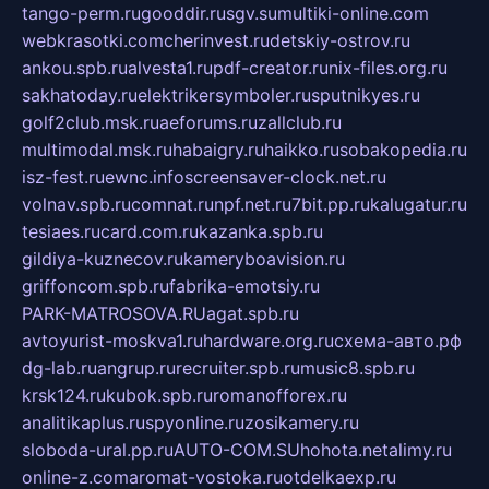
tango-perm.ru
gooddir.ru
sgv.su
multiki-online.com
webkrasotki.com
cherinvest.ru
detskiy-ostrov.ru
ankou.spb.ru
alvesta1.ru
pdf-creator.ru
nix-files.org.ru
sakhatoday.ru
elektrikersymboler.ru
sputnikyes.ru
golf2club.msk.ru
aeforums.ru
zallclub.ru
multimodal.msk.ru
habaigry.ru
haikko.ru
sobakopedia.ru
isz-fest.ru
ewnc.info
screensaver-clock.net.ru
volnav.spb.ru
comnat.ru
npf.net.ru
7bit.pp.ru
kalugatur.ru
tesiaes.ru
card.com.ru
kazanka.spb.ru
gildiya-kuznecov.ru
kameryboavision.ru
griffoncom.spb.ru
fabrika-emotsiy.ru
PARK-MATROSOVA.RU
agat.spb.ru
avtoyurist-moskva1.ru
hardware.org.ru
схема-авто.рф
dg-lab.ru
angrup.ru
recruiter.spb.ru
music8.spb.ru
krsk124.ru
kubok.spb.ru
romanofforex.ru
analitikaplus.ru
spyonline.ru
zosikamery.ru
sloboda-ural.pp.ru
AUTO-COM.SU
hohota.net
alimy.ru
online-z.com
aromat-vostoka.ru
otdelkaexp.ru