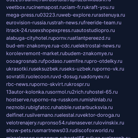
veetbox.ru
cinemapost.ru
ciam-fr.ru
kraft-you.ru
mega-press.ru
03223.ru
web-explore.ru
rastenuya.ru
eurovision-russia.ru
strah-news.ru
freeride-team.ru
itrack-24.ru
sexshopexpress.ru
autostudiopro.ru
alabuga-cityhotel.ru
pornv.ru
atlantpereezd.ru
bud-em-znakomye.ru
a-cdc.ru
elektrostal-news.ru
korolevremont-market.ru
budem-znakomye.ru
oooagrosnab.ru
fpodaso.ru
emfire.ru
pro-otdelky.ru
ukrasotki.ru
seksuzbek.ru
seks-uzbek.ru
porno-vk.ru
sovratili.ru
olecoon.ru
vd-dosug.ru
adonyev.ru
rbc-news.ru
porno-skvirt.ru
krospr.ru
13autor-kolonka.ru
sormol.ru
2rich.ru
hostel-65.ru
hostserve.ru
porno-na-russkom.ru
mishinlab.ru
neznobi.ru
bigfatcc.ru
habble.ru
starbucksvia.ru
delfinet.ru
silvernano.ru
elestal.ru
vektor-doroga.ru
velotrenajery.ru
pronso54.ru
lenasever.ru
lovinskix.ru
show-pets.ru
smartnews03.ru
discofoxworld.ru