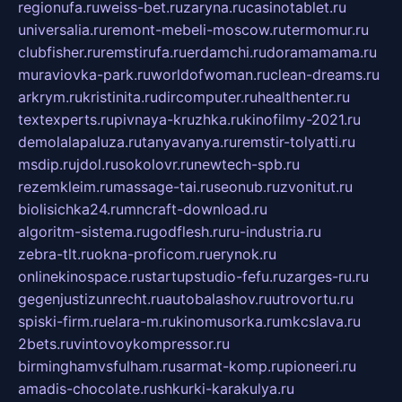
regionufa.ru
weiss-bet.ru
zaryna.ru
casinotablet.ru
universalia.ru
remont-mebeli-moscow.ru
termomur.ru
clubfisher.ru
remstirufa.ru
erdamchi.ru
doramamama.ru
muraviovka-park.ru
worldofwoman.ru
clean-dreams.ru
arkrym.ru
kristinita.ru
dircomputer.ru
healthenter.ru
textexperts.ru
pivnaya-kruzhka.ru
kinofilmy-2021.ru
demolalapaluza.ru
tanyavanya.ru
remstir-tolyatti.ru
msdip.ru
jdol.ru
sokolovr.ru
newtech-spb.ru
rezemkleim.ru
massage-tai.ru
seonub.ru
zvonitut.ru
biolisichka24.ru
mncraft-download.ru
algoritm-sistema.ru
godflesh.ru
ru-industria.ru
zebra-tlt.ru
okna-proficom.ru
erynok.ru
onlinekinospace.ru
startupstudio-fefu.ru
zarges-ru.ru
gegenjustizunrecht.ru
autobalashov.ru
utrovortu.ru
spiski-firm.ru
elara-m.ru
kinomusorka.ru
mkcslava.ru
2bets.ru
vintovoykompressor.ru
birminghamvsfulham.ru
sarmat-komp.ru
pioneeri.ru
amadis-chocolate.ru
shkurki-karakulya.ru