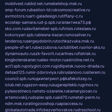
mobilvest.ru
bbd.net.ru
mebelshop.msk.ru
smp-forum.ru
bastion-td.ru
kosmoscreative.ru
avrmotors.ru
art-galadesign.ru
tiffany-c.ru
ecostep-samara.ru
d-p.spb.ru
галактика73.рф
sko.com.ru
davitamebel-spb.ru
fotsis.ru
tesiaes.ru
kokoroyari.spb.ru
blesna-kazan.ru
mossilver.ru
lenderoq.ru
sergeydobrin.ru
tochkazvuka.msk.ru
people-of-art.ru
bezzubova.ru
clubtibet.ru
orior-aks.ru
dynamoauto.ru
szk-favorit.ru
carlines.ru
flatnsk.ru
kingbolenskaner.ru
alex-motor.ru
astroline.net.ru
act1.spb.ru
polyglot.com.ru
gidlipetsk.ru
ooo-driada.ru
detsad125.ru
mir-zdoroviya.ru
bruslanovo.ru
siterem.ru
council.spb.ru
лодкипатриот.рф
kafekolizey.ru
iclub.net.ru
gazon-easy.ru
sugarepilekb.ru
grinox.ru
pylesostineco.ru
msts-ozarenie.ru
kameryjooan.ru
artemovskij.ru
dopler.spb.ru
aid70.ru
metall-perm.ru
ndm.msk.ru
ratingzooshop.ru
apiaccess.ru
globalautotrade.info
bezverhovskoe.ru
drsschool.ru