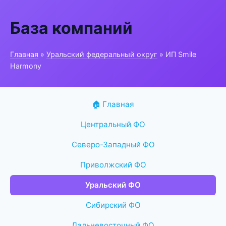
База компаний
Главная
»
Уральский федеральный округ
» ИП Smile
Harmony
🏠 Главная
Центральный ФО
Северо-Западный ФО
Приволжский ФО
Уральский ФО
Сибирский ФО
Дальневосточный ФО