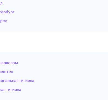
дэ
тербург
орск
 наркозом
рентген
иональная гигиена
ная гигиена