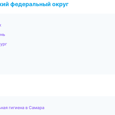
ский федеральный округ
к
ень
бург
ная гигиена в Самара