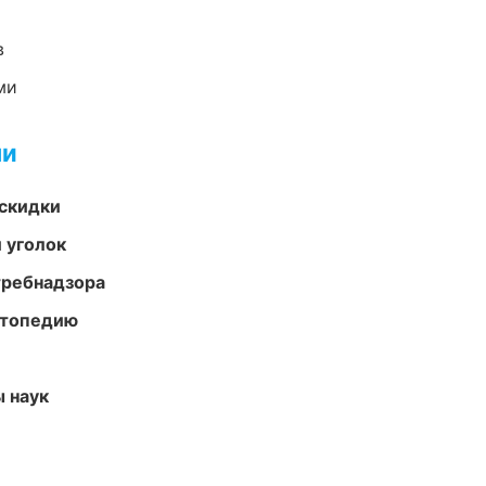
в
ми
ми
скидки
 уголок
требнадзора
ортопедию
ы наук