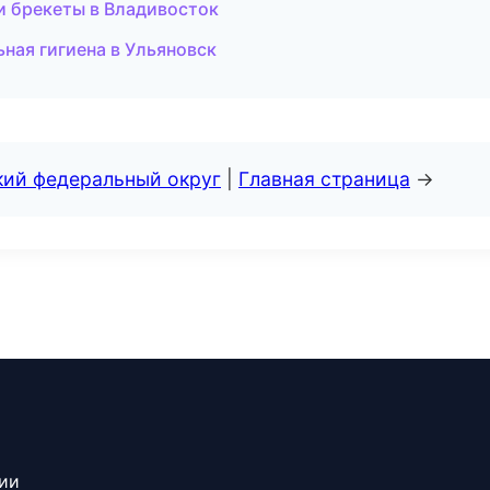
и брекеты в Владивосток
ьная гигиена в Ульяновск
кий федеральный округ
|
Главная страница
→
сии