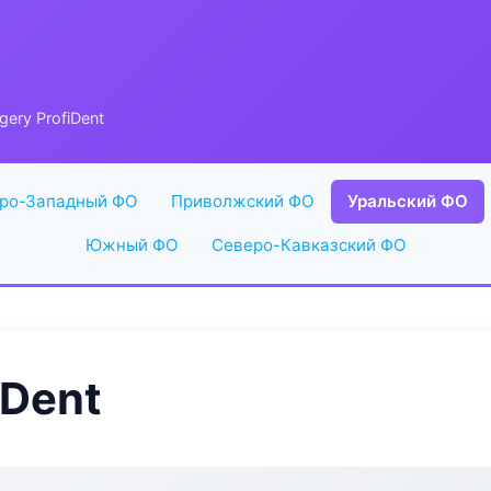
gery ProfiDent
ро-Западный ФО
Приволжский ФО
Уральский ФО
Южный ФО
Северо-Кавказский ФО
iDent