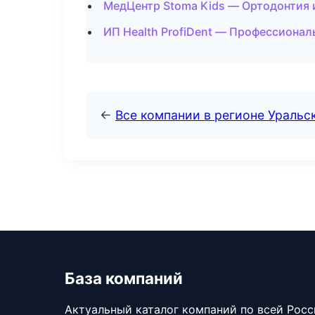
МедЦентр Stoma Kids — Ортодонтия 
ИП Health ProfiDent — Профессионал
←
Все компании в регионе Уральс
База компаний
Актуальный каталог компаний по всей Рос