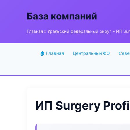
База компаний
Главная
»
Уральский федеральный округ
» ИП Sur
🏠 Главная
Центральный ФО
Севе
ИП Surgery Prof