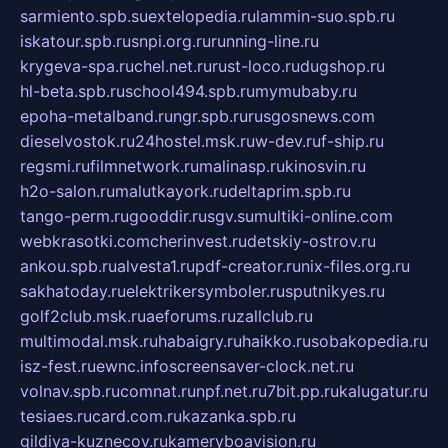
sarmiento.spb.su
extelopedia.ru
lammin-suo.spb.ru
iskatour.spb.ru
snpi.org.ru
running-line.ru
krygeva-spa.ru
chel.net.ru
rust-loco.ru
dugshop.ru
hl-beta.spb.ru
school494.spb.ru
mymubaby.ru
epoha-metalband.ru
ngr.spb.ru
rusgosnews.com
dieselvostok.ru
24hostel.msk.ru
w-dev.ru
f-ship.ru
regsmi.ru
filmnetwork.ru
malinasp.ru
kinosvin.ru
h2o-salon.ru
malutkayork.ru
deltaprim.spb.ru
tango-perm.ru
gooddir.ru
sgv.su
multiki-online.com
webkrasotki.com
cherinvest.ru
detskiy-ostrov.ru
ankou.spb.ru
alvesta1.ru
pdf-creator.ru
nix-files.org.ru
sakhatoday.ru
elektrikersymboler.ru
sputnikyes.ru
golf2club.msk.ru
aeforums.ru
zallclub.ru
multimodal.msk.ru
habaigry.ru
haikko.ru
sobakopedia.ru
isz-fest.ru
ewnc.info
screensaver-clock.net.ru
volnav.spb.ru
comnat.ru
npf.net.ru
7bit.pp.ru
kalugatur.ru
tesiaes.ru
card.com.ru
kazanka.spb.ru
gildiya-kuznecov.ru
kameryboavision.ru