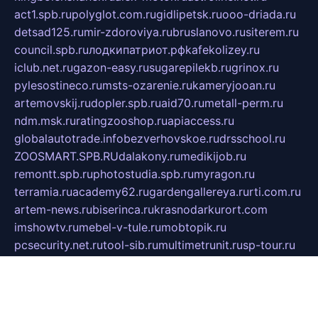
act1.spb.ru
polyglot.com.ru
gidlipetsk.ru
ooo-driada.ru
detsad125.ru
mir-zdoroviya.ru
bruslanovo.ru
siterem.ru
council.spb.ru
лодкипатриот.рф
kafekolizey.ru
iclub.net.ru
gazon-easy.ru
sugarepilekb.ru
grinox.ru
pylesostineco.ru
msts-ozarenie.ru
kameryjooan.ru
artemovskij.ru
dopler.spb.ru
aid70.ru
metall-perm.ru
ndm.msk.ru
ratingzooshop.ru
apiaccess.ru
globalautotrade.info
bezverhovskoe.ru
drsschool.ru
ZOOSMART.SPB.RU
dalakony.ru
medikijob.ru
remontt.spb.ru
photostudia.spb.ru
myragon.ru
terramia.ru
academy62.ru
gardengallereya.ru
rti.com.ru
artem-news.ru
biserinca.ru
krasnodarkurort.com
imshowtv.ru
mebel-v-tule.ru
mobtopik.ru
pcsecurity.net.ru
tool-sib.ru
multimetrunit.ru
sp-tour.ru
fan-cs.ru
santeh-russia.ru
symbian9.net.ru
DSHAIR.RU
tmmotors.spb.ru
xjocuricopii.com
musavtomat.msk.ru
obustrojdom.ru
sovetcik.ru
ybaranovskaya.ru
ppknews.ru
cult-alshei.ru
JAPANRUSSIA.RU