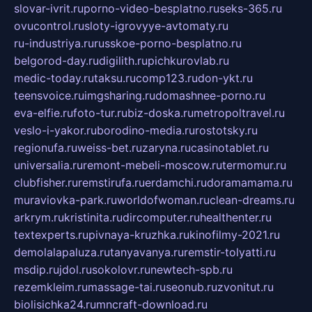
slovar-ivrit.ru
porno-video-besplatno.ru
seks-365.ru
ovucontrol.ru
sloty-igrovyye-avtomaty.ru
ru-industriya.ru
russkoe-porno-besplatno.ru
belgorod-day.ru
digilith.ru
pichkurovlab.ru
medic-today.ru
taksu.ru
comp123.ru
don-ykt.ru
teensvoice.ru
imgsharing.ru
domashnee-porno.ru
eva-elfie.ru
foto-tur.ru
biz-doska.ru
metropoltravel.ru
veslo-i-yakor.ru
borodino-media.ru
rostotsky.ru
regionufa.ru
weiss-bet.ru
zaryna.ru
casinotablet.ru
universalia.ru
remont-mebeli-moscow.ru
termomur.ru
clubfisher.ru
remstirufa.ru
erdamchi.ru
doramamama.ru
muraviovka-park.ru
worldofwoman.ru
clean-dreams.ru
arkrym.ru
kristinita.ru
dircomputer.ru
healthenter.ru
textexperts.ru
pivnaya-kruzhka.ru
kinofilmy-2021.ru
demolalapaluza.ru
tanyavanya.ru
remstir-tolyatti.ru
msdip.ru
jdol.ru
sokolovr.ru
newtech-spb.ru
rezemkleim.ru
massage-tai.ru
seonub.ru
zvonitut.ru
biolisichka24.ru
mncraft-download.ru