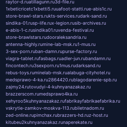
raytor-d.ru
atillagunn.ru
3d-file.ru
1xbeticricetc1xbetti5.ru
uafoot-statti.ru
e-abis1c.ru
store-brawl-stars.ru
kts-services.ru
dark-sand.ru
sindika-01.ru
sp-life.ru
x-legion.ru
sib-archives.ru
e-abis-1-c.ru
sindika01.ru
venda-festival.ru
store-brawlstars.ru
dooraleksandria.ru
antenna-highly.ru
mine-lab-msk.ru
1-mus.ru
3-sex-porn.ru
ban-damn.ru
purse-factory.ru
viagra-tablet.ru
fasbags.ru
adler-jun.ru
bandamn.ru
fincontech.ru
3sexporn.ru
1mus.ru
darksand.ru
rebus-toys.ru
minelab-msk.ru
alabuga-cityhotel.ru
medsprawo-4-ka.ru
2864420.ru
blagodarenie-spb.ru
zajmy24.ru
tovudyi-4-kuhnyanazakaz.ru
brazzerscom.ru
medsprawo4ka.ru
xehyroo5kuhnyanazakaz.ru
fabrikayfabrikaefabrika.ru
vskrytie-zamkov-moskva-113.ru
biletnadom.ru
zed-online.ru
pimchax.ru
brazzers-hd.ru
z-host.ru
kitubeu2kuhnyanazakaz.ru
naperekate.ru