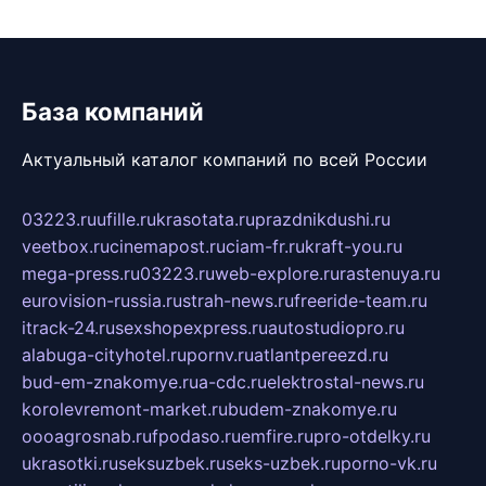
База компаний
Актуальный каталог компаний по всей России
03223.ru
ufille.ru
krasotata.ru
prazdnikdushi.ru
veetbox.ru
cinemapost.ru
ciam-fr.ru
kraft-you.ru
mega-press.ru
03223.ru
web-explore.ru
rastenuya.ru
eurovision-russia.ru
strah-news.ru
freeride-team.ru
itrack-24.ru
sexshopexpress.ru
autostudiopro.ru
alabuga-cityhotel.ru
pornv.ru
atlantpereezd.ru
bud-em-znakomye.ru
a-cdc.ru
elektrostal-news.ru
korolevremont-market.ru
budem-znakomye.ru
oooagrosnab.ru
fpodaso.ru
emfire.ru
pro-otdelky.ru
ukrasotki.ru
seksuzbek.ru
seks-uzbek.ru
porno-vk.ru