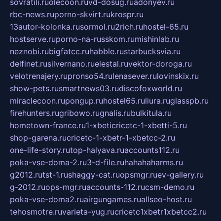
sovratili.ru
olecoon.ru
vd-dosug.ru
adonyev.ru
rbc-news.ru
porno-skvirt.ru
krospr.ru
13autor-kolonka.ru
sormol.ru
2rich.ru
hostel-65.ru
hostserve.ru
porno-na-russkom.ru
mishinlab.ru
neznobi.ru
bigfatcc.ru
habble.ru
starbucksvia.ru
delfinet.ru
silvernano.ru
elestal.ru
vektor-doroga.ru
velotrenajery.ru
pronso54.ru
lenasever.ru
lovinskix.ru
show-pets.ru
smartnews03.ru
discofoxworld.ru
miraclecoon.ru
pongup.ru
hostel65.ru
liura.ru
glasspb.ru
firehunters.ru
gribowo.ru
gnalis.ru
bulkitula.ru
hometown-france.ru
1-xbeticricetc-1-xbetti-5.ru
shop-garena.ru
cricetc-1-xbetr-1-xbetcc-2.ru
one-life-story.ru
top-halyava.ru
accounts112.ru
poka-vse-doma-2.ru
3-d-file.ru
hahahaharms.ru
g2012.ru
tst-1.ru
shaggy-cat.ru
opsmgr.ru
ev-gallery.ru
g-2012.ru
ops-mgr.ru
accounts-112.ru
csm-demo.ru
poka-vse-doma2.ru
airgungames.ru
allseo-host.ru
tehosmotre.ru
varieta-yug.ru
cricetc1xbetr1xbetcc2.ru