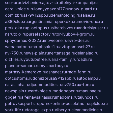
seo-prodvizhenie-sajtov-stroitelnyh-kompanij.ru
card-voice.ru
rulonnyygazon177.ru
snow-guard.ru
domizbrusa-9x12spb.ru
demaholding.ru
aalse.ru
a380club.ru
argentinamia.ru
perkoka.ru
movie-one.ru
perk-oka.ru
g-octopus.ru
sibarchives.ru
andreislyusar.ru
naruto-x.ru
pursefactory.ru
tor-lyubov-i-grom.ru
spayderhed-2022.ru
movieone.ru
evro-dez.ru
webamator.ru
ma-absolut1.ru
avtopomosch27.ru
nv-750.ru
news-plain.ru
nertansaga.ru
delanalad.ru
dizfiles.ru
youtubefree.ru
aria-family.ru
roadli.ru
planeta-samara.ru
mysmartbuy.ru
matrasy-kemerovo.ru
ashanet.ru
trade-farm.ru
dotcustoms.ru
domizbrusa9x12spb.ru
autodamp.ru
narasimha.ru
djcommodities.ru
nv750.ru
x-ton.ru
newsplain.ru
cardvoice.ru
modopaper.ru
manunae.ru
gbget.ru
alfeihavsalnassr.ru
madoma.ru
tajuncos.ru
petrovkasports.ru
porno-online-besplatno.ru
splclub.ru
york-life.ru
doroga-expo.ru
ribery.ru
cleanmedicine.ru