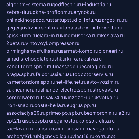
algoritm-sistema.ru
godflesh.ru
ru-industria.ru
zebra-tlt.ru
okna-proficom.ru
erynok.ru
onlinekinospace.ru
startupstudio-fefu.ru
zarges-ru.ru
gegenjustizunrecht.ru
autobalashov.ru
utrovortu.ru
spiski-firm.ru
elara-m.ru
kinomusorka.ru
mkcslava.ru
2bets.ru
vintovoykompressor.ru
birminghamvsfulham.ru
sarmat-komp.ru
pioneeri.ru
amadis-chocolate.ru
shkurki-karakulya.ru
kanotiforet.spb.ru
tutmassage.ru
ecolog.org.ru
praga.spb.ru
falcorussia.ru
autodoctorservis.ru
kamertondom.spb.ru
net-life.net.ru
avto-vozim.ru
sakhcamera.ru
alliance-electro.spb.ru
stroyavt.ru
controlweb1.ru
tdsak74.ru
kinzozo-ru.ru
kvotka.ru
iron-snab.ru
costa-bella.ru
eugrus.pp.ru
associaciya39.ru
primexpo.spb.ru
bezmorchin.ru
ia2.ru
cpt21.ru
ispecspb.ru
regahost.ru
kolosok-elita.ru
tae-kwon.ru
consrio.com.ru
insiam.ru
avegainfo.ru
archery161.ru
bigencyclica.ru
vlast16.ru
korru.net