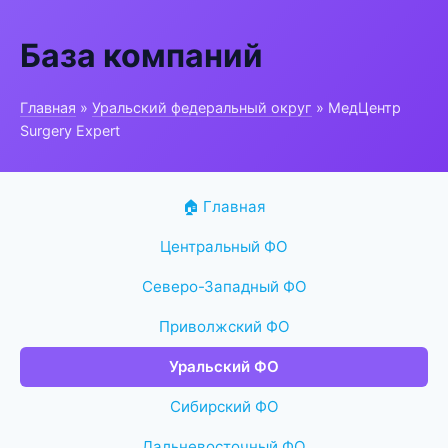
База компаний
Главная
»
Уральский федеральный округ
» МедЦентр
Surgery Expert
🏠 Главная
Центральный ФО
Северо-Западный ФО
Приволжский ФО
Уральский ФО
Сибирский ФО
Дальневосточный ФО