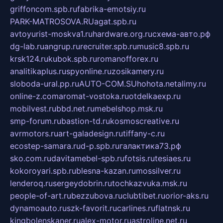
griffoncom.spb.ru
fabrika-emotsiy.ru
PARK-MATROSOVA.RU
agat.spb.ru
avtoyurist-moskva1.ru
hardware.org.ru
схема-авто.рф
dg-lab.ru
angrup.ru
recruiter.spb.ru
music8.spb.ru
krsk124.ru
kubok.spb.ru
romanofforex.ru
analitikaplus.ru
spyonline.ru
zosikamery.ru
sloboda-ural.pp.ru
AUTO-COM.SU
hohota.net
alimy.ru
online-z.com
aromat-vostoka.ru
otdelkaexp.ru
mobilvest.ru
bbd.net.ru
mebelshop.msk.ru
smp-forum.ru
bastion-td.ru
kosmoscreative.ru
avrmotors.ru
art-galadesign.ru
tiffany-c.ru
ecostep-samara.ru
d-p.spb.ru
галактика73.рф
sko.com.ru
davitamebel-spb.ru
fotsis.ru
tesiaes.ru
kokoroyari.spb.ru
blesna-kazan.ru
mossilver.ru
lenderoq.ru
sergeydobrin.ru
tochkazvuka.msk.ru
people-of-art.ru
bezzubova.ru
clubtibet.ru
orior-aks.ru
dynamoauto.ru
szk-favorit.ru
carlines.ru
flatnsk.ru
kingbolenskaner.ru
alex-motor.ru
astroline.net.ru