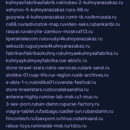
kuhnyaofabrikaufabrik.ru
kitubeu-2-kuhnyanazakaz.ru
xehyroo-5-kuhnyanazakaz.ru
cs-68.ru
guzywia-4-kuhnyanazakaz.ru
mir-tk.ru
vlknrussia.ru
cs68.ru
vladivostok-map.ru
video-seks.ru
bankaribi.ru
raszar.ru
vskrytie-zamkov-moskva113.ru
lipetsktelecom.ru
tovudyi4kuhnyanazakaz.ru
seksuzb.ru
guzywia4kuhnyanazakaz.ru
fabrikaofabrikaokuhny.ru
kuhnyaekuhnyaafabrika.ru
kuhnyaykuhnyayfabrika.ru
e-abis1c.ru
store-brawl-stars.ru
kts-services.ru
dark-sand.ru
sindika-01.ru
sp-life.ru
x-legion.ru
sib-archives.ru
e-abis-1-c.ru
sindika01.ru
venda-festival.ru
store-brawlstars.ru
dooraleksandria.ru
antenna-highly.ru
mine-lab-msk.ru
1-mus.ru
3-sex-porn.ru
ban-damn.ru
purse-factory.ru
viagra-tablet.ru
fasbags.ru
adler-jun.ru
bandamn.ru
fincontech.ru
3sexporn.ru
1mus.ru
darksand.ru
rebus-toys.ru
minelab-msk.ru
rtdco.ru