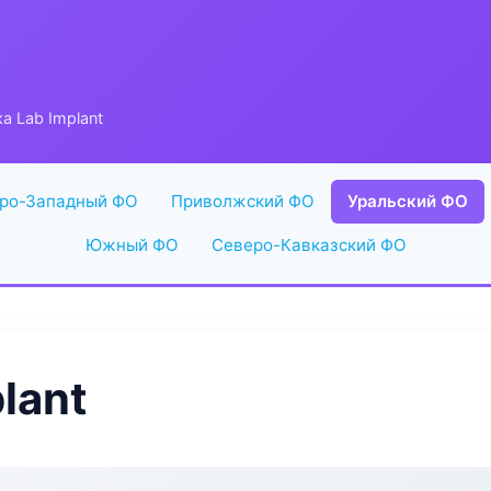
а Lab Implant
ро-Западный ФО
Приволжский ФО
Уральский ФО
Южный ФО
Северо-Кавказский ФО
lant