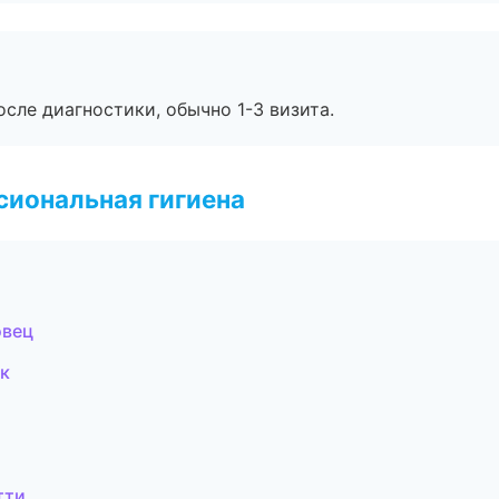
сле диагностики, обычно 1-3 визита.
иональная гигиена
овец
ск
тти