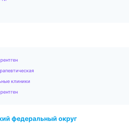
 рентген
ерапевтическая
льные клиники
 рентген
ский федеральный округ