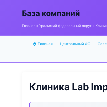
База компаний
Главная
»
Уральский федеральный округ
» Клиник
🏠 Главная
Центральный ФО
Севе
Клиника Lab Imp