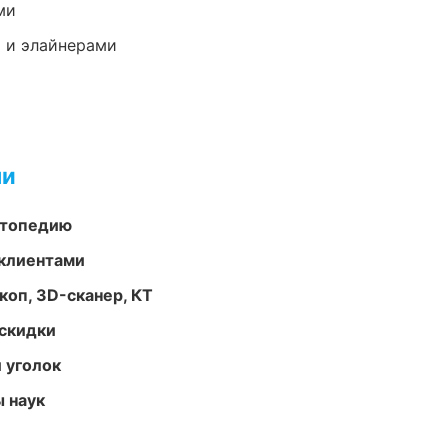
ми
 и элайнерами
ми
ортопедию
 клиентами
оп, 3D-сканер, КТ
скидки
 уголок
ы наук