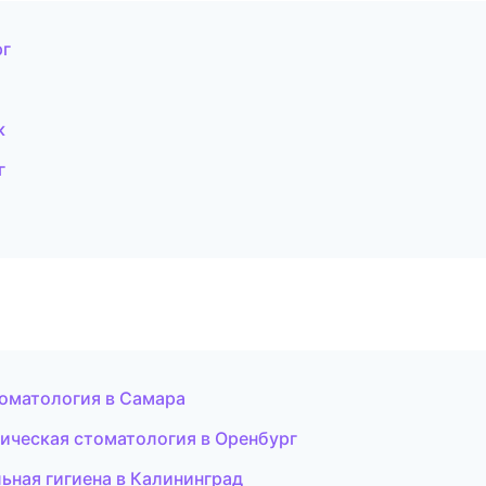
рг
к
г
томатология в Самара
тическая стоматология в Оренбург
ьная гигиена в Калининград