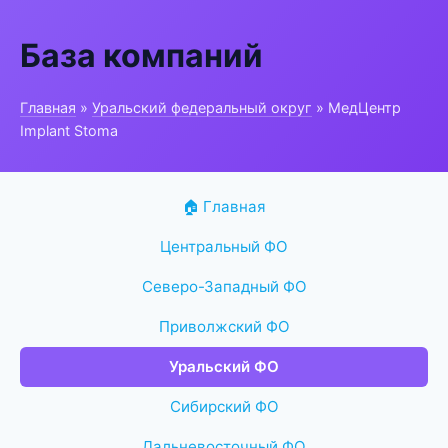
База компаний
Главная
»
Уральский федеральный округ
» МедЦентр
Implant Stoma
🏠 Главная
Центральный ФО
Северо-Западный ФО
Приволжский ФО
Уральский ФО
Сибирский ФО
Дальневосточный ФО