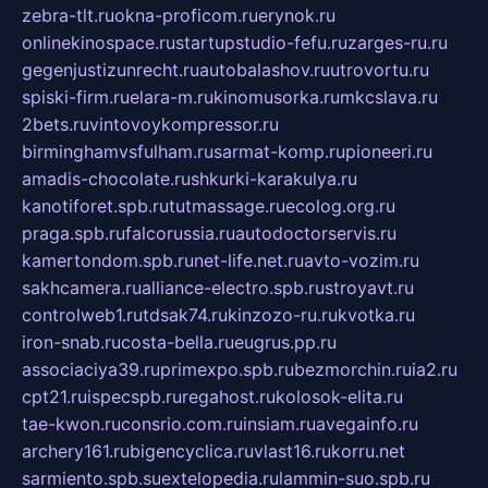
zebra-tlt.ru
okna-proficom.ru
erynok.ru
onlinekinospace.ru
startupstudio-fefu.ru
zarges-ru.ru
gegenjustizunrecht.ru
autobalashov.ru
utrovortu.ru
spiski-firm.ru
elara-m.ru
kinomusorka.ru
mkcslava.ru
2bets.ru
vintovoykompressor.ru
birminghamvsfulham.ru
sarmat-komp.ru
pioneeri.ru
amadis-chocolate.ru
shkurki-karakulya.ru
kanotiforet.spb.ru
tutmassage.ru
ecolog.org.ru
praga.spb.ru
falcorussia.ru
autodoctorservis.ru
kamertondom.spb.ru
net-life.net.ru
avto-vozim.ru
sakhcamera.ru
alliance-electro.spb.ru
stroyavt.ru
controlweb1.ru
tdsak74.ru
kinzozo-ru.ru
kvotka.ru
iron-snab.ru
costa-bella.ru
eugrus.pp.ru
associaciya39.ru
primexpo.spb.ru
bezmorchin.ru
ia2.ru
cpt21.ru
ispecspb.ru
regahost.ru
kolosok-elita.ru
tae-kwon.ru
consrio.com.ru
insiam.ru
avegainfo.ru
archery161.ru
bigencyclica.ru
vlast16.ru
korru.net
sarmiento.spb.su
extelopedia.ru
lammin-suo.spb.ru