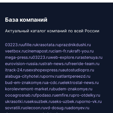
База компаний
Актуальный каталог компаний по всей России
03223.ru
ufille.ru
krasotata.ru
prazdnikdushi.ru
veetbox.ru
cinemapost.ru
ciam-fr.ru
kraft-you.ru
mega-press.ru
03223.ru
web-explore.ru
rastenuya.ru
eurovision-russia.ru
strah-news.ru
freeride-team.ru
itrack-24.ru
sexshopexpress.ru
autostudiopro.ru
alabuga-cityhotel.ru
pornv.ru
atlantpereezd.ru
bud-em-znakomye.ru
a-cdc.ru
elektrostal-news.ru
korolevremont-market.ru
budem-znakomye.ru
oooagrosnab.ru
fpodaso.ru
emfire.ru
pro-otdelky.ru
ukrasotki.ru
seksuzbek.ru
seks-uzbek.ru
porno-vk.ru
sovratili.ru
olecoon.ru
vd-dosug.ru
adonyev.ru