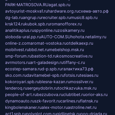
PARK-MATROSOVA.RU
agat.spb.ru
avtoyurist-moskva1.ru
hardware.org.ru
схема-авто.рф
dg-lab.ru
angrup.ru
recruiter.spb.ru
music8.spb.ru
krsk124.ru
kubok.spb.ru
romanofforex.ru
analitikaplus.ru
spyonline.ru
zosikamery.ru
sloboda-ural.pp.ru
AUTO-COM.SU
hohota.net
alimy.ru
online-z.com
aromat-vostoka.ru
otdelkaexp.ru
mobilvest.ru
bbd.net.ru
mebelshop.msk.ru
smp-forum.ru
bastion-td.ru
kosmoscreative.ru
avrmotors.ru
art-galadesign.ru
tiffany-c.ru
ecostep-samara.ru
d-p.spb.ru
галактика73.рф
sko.com.ru
davitamebel-spb.ru
fotsis.ru
tesiaes.ru
kokoroyari.spb.ru
blesna-kazan.ru
mossilver.ru
lenderoq.ru
sergeydobrin.ru
tochkazvuka.msk.ru
people-of-art.ru
bezzubova.ru
clubtibet.ru
orior-aks.ru
dynamoauto.ru
szk-favorit.ru
carlines.ru
flatnsk.ru
kingbolenskaner.ru
alex-motor.ru
astroline.net.ru
act1.spb.ru
polyglot.com.ru
gidlipetsk.ru
ooo-driada.ru