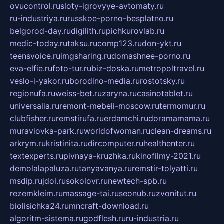
ovucontrol.ru
sloty-igrovyye-avtomaty.ru
ru-industriya.ru
russkoe-porno-besplatno.ru
belgorod-day.ru
digilith.ru
pichkurovlab.ru
medic-today.ru
taksu.ru
comp123.ru
don-ykt.ru
teensvoice.ru
imgsharing.ru
domashnee-porno.ru
eva-elfie.ru
foto-tur.ru
biz-doska.ru
metropoltravel.ru
veslo-i-yakor.ru
borodino-media.ru
rostotsky.ru
regionufa.ru
weiss-bet.ru
zaryna.ru
casinotablet.ru
universalia.ru
remont-mebeli-moscow.ru
termomur.ru
clubfisher.ru
remstirufa.ru
erdamchi.ru
doramamama.ru
muraviovka-park.ru
worldofwoman.ru
clean-dreams.ru
arkrym.ru
kristinita.ru
dircomputer.ru
healthenter.ru
textexperts.ru
pivnaya-kruzhka.ru
kinofilmy-2021.ru
demolalapaluza.ru
tanyavanya.ru
remstir-tolyatti.ru
msdip.ru
jdol.ru
sokolovr.ru
newtech-spb.ru
rezemkleim.ru
massage-tai.ru
seonub.ru
zvonitut.ru
biolisichka24.ru
mncraft-download.ru
algoritm-sistema.ru
godflesh.ru
ru-industria.ru