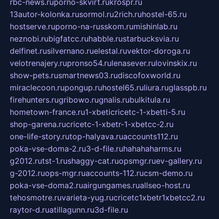
rbc-news.ru
porno-skvirt.ru
krospr.ru
13autor-kolonka.ru
sormol.ru
2rich.ru
hostel-65.ru
hostserve.ru
porno-na-russkom.ru
mishinlab.ru
neznobi.ru
bigfatcc.ru
habble.ru
starbucksvia.ru
delfinet.ru
silvernano.ru
elestal.ru
vektor-doroga.ru
velotrenajery.ru
pronso54.ru
lenasever.ru
lovinskix.ru
show-pets.ru
smartnews03.ru
discofoxworld.ru
miraclecoon.ru
pongup.ru
hostel65.ru
liura.ru
glasspb.ru
firehunters.ru
gribowo.ru
gnalis.ru
bulkitula.ru
hometown-france.ru
1-xbeticricetc-1-xbetti-5.ru
shop-garena.ru
cricetc-1-xbetr-1-xbetcc-2.ru
one-life-story.ru
top-halyava.ru
accounts112.ru
poka-vse-doma-2.ru
3-d-file.ru
hahahaharms.ru
g2012.ru
tst-1.ru
shaggy-cat.ru
opsmgr.ru
ev-gallery.ru
g-2012.ru
ops-mgr.ru
accounts-112.ru
csm-demo.ru
poka-vse-doma2.ru
airgungames.ru
allseo-host.ru
tehosmotre.ru
varieta-yug.ru
cricetc1xbetr1xbetcc2.ru
raytor-d.ru
atillagunn.ru
3d-file.ru