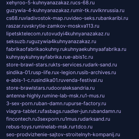
xehyroo-5-kuhnyanazakaz.ru
cs-68.ru
guzywia-4-kuhnyanazakaz.ru
mir-tk.ru
vlknrussia.ru
cs68.ru
vladivostok-map.ru
video-seks.ru
bankaribi.ru
raszar.ru
vskrytie-zamkov-moskva113.ru
lipetsktelecom.ru
tovudyi4kuhnyanazakaz.ru
seksuzb.ru
guzywia4kuhnyanazakaz.ru
fabrikaofabrikaokuhny.ru
kuhnyaekuhnyaafabrika.ru
kuhnyaykuhnyayfabrika.ru
e-abis1c.ru
store-brawl-stars.ru
kts-services.ru
dark-sand.ru
sindika-01.ru
sp-life.ru
x-legion.ru
sib-archives.ru
e-abis-1-c.ru
sindika01.ru
venda-festival.ru
store-brawlstars.ru
dooraleksandria.ru
antenna-highly.ru
mine-lab-msk.ru
1-mus.ru
3-sex-porn.ru
ban-damn.ru
purse-factory.ru
viagra-tablet.ru
fasbags.ru
adler-jun.ru
bandamn.ru
fincontech.ru
3sexporn.ru
1mus.ru
darksand.ru
rebus-toys.ru
minelab-msk.ru
rtdco.ru
seo-prodvizhenie-sajtov-stroitelnyh-kompanij.ru