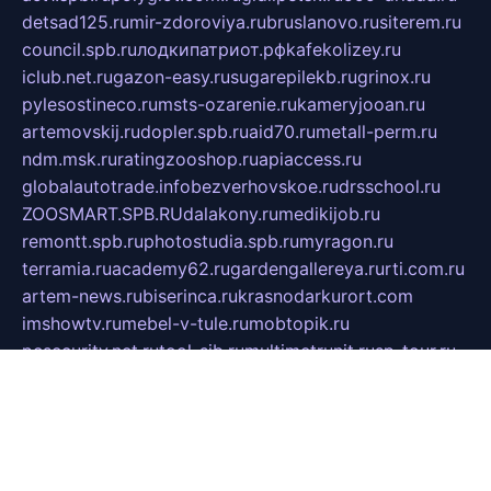
detsad125.ru
mir-zdoroviya.ru
bruslanovo.ru
siterem.ru
council.spb.ru
лодкипатриот.рф
kafekolizey.ru
iclub.net.ru
gazon-easy.ru
sugarepilekb.ru
grinox.ru
pylesostineco.ru
msts-ozarenie.ru
kameryjooan.ru
artemovskij.ru
dopler.spb.ru
aid70.ru
metall-perm.ru
ndm.msk.ru
ratingzooshop.ru
apiaccess.ru
globalautotrade.info
bezverhovskoe.ru
drsschool.ru
ZOOSMART.SPB.RU
dalakony.ru
medikijob.ru
remontt.spb.ru
photostudia.spb.ru
myragon.ru
terramia.ru
academy62.ru
gardengallereya.ru
rti.com.ru
artem-news.ru
biserinca.ru
krasnodarkurort.com
imshowtv.ru
mebel-v-tule.ru
mobtopik.ru
pcsecurity.net.ru
tool-sib.ru
multimetrunit.ru
sp-tour.ru
fan-cs.ru
santeh-russia.ru
symbian9.net.ru
DSHAIR.RU
tmmotors.spb.ru
xjocuricopii.com
musavtomat.msk.ru
obustrojdom.ru
sovetcik.ru
ybaranovskaya.ru
ppknews.ru
cult-alshei.ru
JAPANRUSSIA.RU
proekciyamebel.ru
imper-finans.ru
rim.org.ru