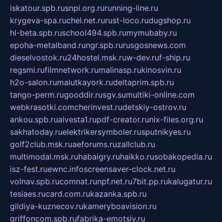
iskatour.spb.ru
snpi.org.ru
running-line.ru
krygeva-spa.ru
chel.net.ru
rust-loco.ru
dugshop.ru
hl-beta.spb.ru
school494.spb.ru
mymubaby.ru
epoha-metalband.ru
ngr.spb.ru
rusgosnews.com
dieselvostok.ru
24hostel.msk.ru
w-dev.ru
f-ship.ru
regsmi.ru
filmnetwork.ru
malinasp.ru
kinosvin.ru
h2o-salon.ru
malutkayork.ru
deltaprim.spb.ru
tango-perm.ru
gooddir.ru
sgv.su
multiki-online.com
webkrasotki.com
cherinvest.ru
detskiy-ostrov.ru
ankou.spb.ru
alvesta1.ru
pdf-creator.ru
nix-files.org.ru
sakhatoday.ru
elektrikersymboler.ru
sputnikyes.ru
golf2club.msk.ru
aeforums.ru
zallclub.ru
multimodal.msk.ru
habaigry.ru
haikko.ru
sobakopedia.ru
isz-fest.ru
ewnc.info
screensaver-clock.net.ru
volnav.spb.ru
comnat.ru
npf.net.ru
7bit.pp.ru
kalugatur.ru
tesiaes.ru
card.com.ru
kazanka.spb.ru
gildiya-kuznecov.ru
kameryboavision.ru
griffoncom.spb.ru
fabrika-emotsiy.ru