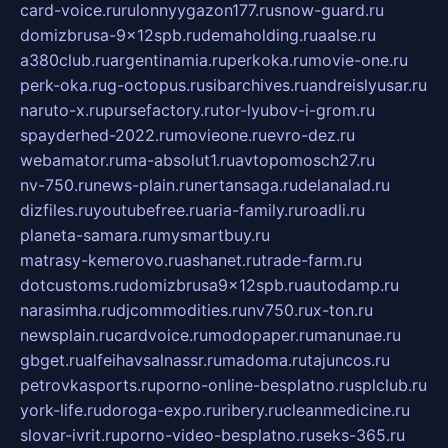
card-voice.ru
rulonnyygazon177.ru
snow-guard.ru
domizbrusa-9x12spb.ru
demaholding.ru
aalse.ru
a380club.ru
argentinamia.ru
perkoka.ru
movie-one.ru
perk-oka.ru
g-octopus.ru
sibarchives.ru
andreislyusar.ru
naruto-x.ru
pursefactory.ru
tor-lyubov-i-grom.ru
spayderhed-2022.ru
movieone.ru
evro-dez.ru
webamator.ru
ma-absolut1.ru
avtopomosch27.ru
nv-750.ru
news-plain.ru
nertansaga.ru
delanalad.ru
dizfiles.ru
youtubefree.ru
aria-family.ru
roadli.ru
planeta-samara.ru
mysmartbuy.ru
matrasy-kemerovo.ru
ashanet.ru
trade-farm.ru
dotcustoms.ru
domizbrusa9x12spb.ru
autodamp.ru
narasimha.ru
djcommodities.ru
nv750.ru
x-ton.ru
newsplain.ru
cardvoice.ru
modopaper.ru
manunae.ru
gbget.ru
alfeihavsalnassr.ru
madoma.ru
tajuncos.ru
petrovkasports.ru
porno-online-besplatno.ru
splclub.ru
york-life.ru
doroga-expo.ru
ribery.ru
cleanmedicine.ru
slovar-ivrit.ru
porno-video-besplatno.ru
seks-365.ru