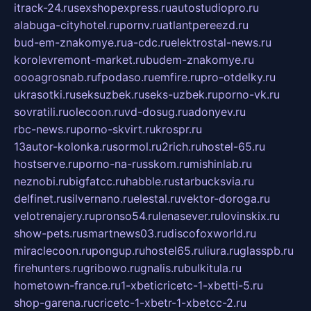
itrack-24.ru
sexshopexpress.ru
autostudiopro.ru
alabuga-cityhotel.ru
pornv.ru
atlantpereezd.ru
bud-em-znakomye.ru
a-cdc.ru
elektrostal-news.ru
korolevremont-market.ru
budem-znakomye.ru
oooagrosnab.ru
fpodaso.ru
emfire.ru
pro-otdelky.ru
ukrasotki.ru
seksuzbek.ru
seks-uzbek.ru
porno-vk.ru
sovratili.ru
olecoon.ru
vd-dosug.ru
adonyev.ru
rbc-news.ru
porno-skvirt.ru
krospr.ru
13autor-kolonka.ru
sormol.ru
2rich.ru
hostel-65.ru
hostserve.ru
porno-na-russkom.ru
mishinlab.ru
neznobi.ru
bigfatcc.ru
habble.ru
starbucksvia.ru
delfinet.ru
silvernano.ru
elestal.ru
vektor-doroga.ru
velotrenajery.ru
pronso54.ru
lenasever.ru
lovinskix.ru
show-pets.ru
smartnews03.ru
discofoxworld.ru
miraclecoon.ru
pongup.ru
hostel65.ru
liura.ru
glasspb.ru
firehunters.ru
gribowo.ru
gnalis.ru
bulkitula.ru
hometown-france.ru
1-xbeticricetc-1-xbetti-5.ru
shop-garena.ru
cricetc-1-xbetr-1-xbetcc-2.ru