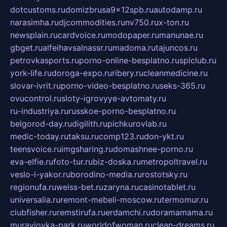
dotcustoms.ru
domizbrusa9x12spb.ru
autodamp.ru
narasimha.ru
djcommodities.ru
nv750.ru
x-ton.ru
newsplain.ru
cardvoice.ru
modopaper.ru
manunae.ru
gbget.ru
alfeihavsalnassr.ru
madoma.ru
tajuncos.ru
petrovkasports.ru
porno-online-besplatno.ru
splclub.ru
york-life.ru
doroga-expo.ru
ribery.ru
cleanmedicine.ru
slovar-ivrit.ru
porno-video-besplatno.ru
seks-365.ru
ovucontrol.ru
sloty-igrovyye-avtomaty.ru
ru-industriya.ru
russkoe-porno-besplatno.ru
belgorod-day.ru
digilith.ru
pichkurovlab.ru
medic-today.ru
taksu.ru
comp123.ru
don-ykt.ru
teensvoice.ru
imgsharing.ru
domashnee-porno.ru
eva-elfie.ru
foto-tur.ru
biz-doska.ru
metropoltravel.ru
veslo-i-yakor.ru
borodino-media.ru
rostotsky.ru
regionufa.ru
weiss-bet.ru
zaryna.ru
casinotablet.ru
universalia.ru
remont-mebeli-moscow.ru
termomur.ru
clubfisher.ru
remstirufa.ru
erdamchi.ru
doramamama.ru
muraviovka-park.ru
worldofwoman.ru
clean-dreams.ru