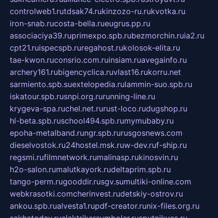
controlweb1.ru
tdsak74.ru
kinzozo-ru.ru
kvotka.ru
iron-snab.ru
costa-bella.ru
eugrus.pp.ru
associaciya39.ru
primexpo.spb.ru
bezmorchin.ru
ia2.ru
cpt21.ru
ispecspb.ru
regahost.ru
kolosok-elita.ru
tae-kwon.ru
consrio.com.ru
insiam.ru
avegainfo.ru
archery161.ru
bigencyclica.ru
vlast16.ru
korru.net
sarmiento.spb.su
extelopedia.ru
lammin-suo.spb.ru
iskatour.spb.ru
snpi.org.ru
running-line.ru
krygeva-spa.ru
chel.net.ru
rust-loco.ru
dugshop.ru
hl-beta.spb.ru
school494.spb.ru
mymubaby.ru
epoha-metalband.ru
ngr.spb.ru
rusgosnews.com
dieselvostok.ru
24hostel.msk.ru
w-dev.ru
f-ship.ru
regsmi.ru
filmnetwork.ru
malinasp.ru
kinosvin.ru
h2o-salon.ru
malutkayork.ru
deltaprim.spb.ru
tango-perm.ru
gooddir.ru
sgv.su
multiki-online.com
webkrasotki.com
cherinvest.ru
detskiy-ostrov.ru
ankou.spb.ru
alvesta1.ru
pdf-creator.ru
nix-files.org.ru