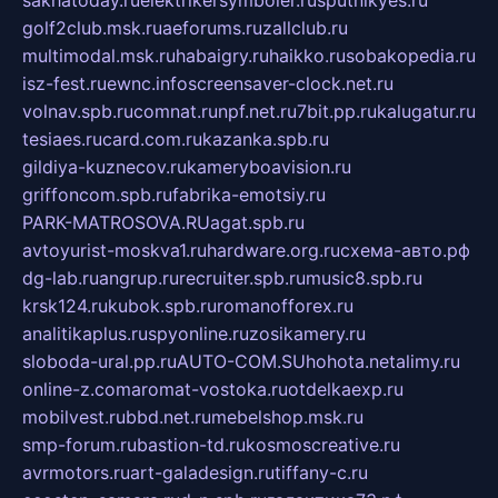
sakhatoday.ru
elektrikersymboler.ru
sputnikyes.ru
golf2club.msk.ru
aeforums.ru
zallclub.ru
multimodal.msk.ru
habaigry.ru
haikko.ru
sobakopedia.ru
isz-fest.ru
ewnc.info
screensaver-clock.net.ru
volnav.spb.ru
comnat.ru
npf.net.ru
7bit.pp.ru
kalugatur.ru
tesiaes.ru
card.com.ru
kazanka.spb.ru
gildiya-kuznecov.ru
kameryboavision.ru
griffoncom.spb.ru
fabrika-emotsiy.ru
PARK-MATROSOVA.RU
agat.spb.ru
avtoyurist-moskva1.ru
hardware.org.ru
схема-авто.рф
dg-lab.ru
angrup.ru
recruiter.spb.ru
music8.spb.ru
krsk124.ru
kubok.spb.ru
romanofforex.ru
analitikaplus.ru
spyonline.ru
zosikamery.ru
sloboda-ural.pp.ru
AUTO-COM.SU
hohota.net
alimy.ru
online-z.com
aromat-vostoka.ru
otdelkaexp.ru
mobilvest.ru
bbd.net.ru
mebelshop.msk.ru
smp-forum.ru
bastion-td.ru
kosmoscreative.ru
avrmotors.ru
art-galadesign.ru
tiffany-c.ru