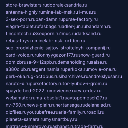
store-brawlstars.ru
dooraleksandria.ru
antenna-highly.ru
mine-lab-msk.ru
1-mus.ru
3-sex-porn.ru
ban-damn.ru
purse-factory.ru
viagra-tablet.ru
fasbags.ru
adler-jun.ru
bandamn.ru
fincontech.ru
3sexporn.ru
1mus.ru
darksand.ru
rebus-toys.ru
minelab-msk.ru
rtdco.ru
seo-prodvizhenie-sajtov-stroitelnyh-kompanij.ru
card-voice.ru
rulonnyygazon177.ru
snow-guard.ru
domizbrusa-9x12spb.ru
demaholding.ru
aalse.ru
a380club.ru
argentinamia.ru
perkoka.ru
movie-one.ru
perk-oka.ru
g-octopus.ru
sibarchives.ru
andreislyusar.ru
naruto-x.ru
pursefactory.ru
tor-lyubov-i-grom.ru
spayderhed-2022.ru
movieone.ru
evro-dez.ru
webamator.ru
ma-absolut1.ru
avtopomosch27.ru
nv-750.ru
news-plain.ru
nertansaga.ru
delanalad.ru
dizfiles.ru
youtubefree.ru
aria-family.ru
roadli.ru
planeta-samara.ru
mysmartbuy.ru
matrasy-kemerovo.ru
ashanet.ru
trade-farm.ru