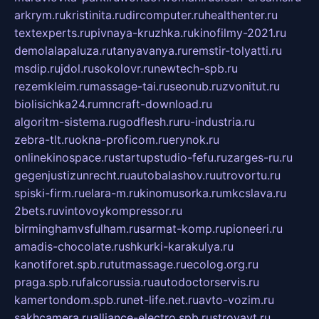
arkrym.ru
kristinita.ru
dircomputer.ru
healthenter.ru
textexperts.ru
pivnaya-kruzhka.ru
kinofilmy-2021.ru
demolalapaluza.ru
tanyavanya.ru
remstir-tolyatti.ru
msdip.ru
jdol.ru
sokolovr.ru
newtech-spb.ru
rezemkleim.ru
massage-tai.ru
seonub.ru
zvonitut.ru
biolisichka24.ru
mncraft-download.ru
algoritm-sistema.ru
godflesh.ru
ru-industria.ru
zebra-tlt.ru
okna-proficom.ru
erynok.ru
onlinekinospace.ru
startupstudio-fefu.ru
zarges-ru.ru
gegenjustizunrecht.ru
autobalashov.ru
utrovortu.ru
spiski-firm.ru
elara-m.ru
kinomusorka.ru
mkcslava.ru
2bets.ru
vintovoykompressor.ru
birminghamvsfulham.ru
sarmat-komp.ru
pioneeri.ru
amadis-chocolate.ru
shkurki-karakulya.ru
kanotiforet.spb.ru
tutmassage.ru
ecolog.org.ru
praga.spb.ru
falcorussia.ru
autodoctorservis.ru
kamertondom.spb.ru
net-life.net.ru
avto-vozim.ru
sakhcamera.ru
alliance-electro.spb.ru
stroyavt.ru