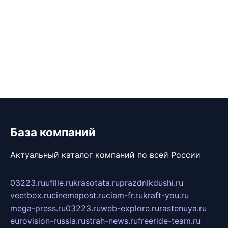
База компаний
Актуальный каталог компаний по всей России
03223.ru
ufille.ru
krasotata.ru
prazdnikdushi.ru
veetbox.ru
cinemapost.ru
ciam-fr.ru
kraft-you.ru
mega-press.ru
03223.ru
web-explore.ru
rastenuya.ru
eurovision-russia.ru
strah-news.ru
freeride-team.ru