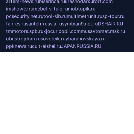
artem-news.ru
biserinca.ru
krasnodarkurort.com
imshowtv.ru
mebel-v-tule.ru
mobtopik.ru
pcsecurity.net.ru
tool-sib.ru
multimetrunit.ru
sp-tour.ru
fan-cs.ru
santeh-russia.ru
symbian9.net.ru
DSHAIR.RU
tmmotors.spb.ru
xjocuricopii.com
musavtomat.msk.ru
obustrojdom.ru
sovetcik.ru
ybaranovskaya.ru
ppknews.ru
cult-alshei.ru
JAPANRUSSIA.RU
proekciyamebel.ru
imper-finans.ru
rim.org.ru
glamourai.ru
brassminus.ru
zabor-pro.ru
ftn.pp.ru
dorogoe58.ru
laimengpacker.ru
kuzova-zapchasti.ru
sageerp.ru
taxodrom.ru
dsrazvitie.ru
hardcity.net.ru
ratinghomegames.ru
topservice25.ru
gubernyan.ru
gtglasslined.ru
ii4.ru
tssport.spb.ru
andorra24.com
blackwallstreet.ru
oboimos.ru
optim-doors.com.ru
ikuch.ru
nycr.org.ru
npa21.ru
vremya-ch.spb.ru
desert000.ru
ivtorgi.ru
ifiori.ru
catalog-statei.ru
dcv.org.ru
spetsmaster174.ru
ipkameryhiseeu.ru
dum26.ru
ruspol.spb.ru
fr-opendp.ru
kam-solnyshko.ru