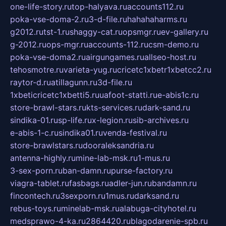
one-life-story.ru
top-halyava.ru
accounts112.ru
poka-vse-doma-2.ru
3-d-file.ru
hahahaharms.ru
g2012.ru
tst-1.ru
shaggy-cat.ru
opsmgr.ru
ev-gallery.ru
g-2012.ru
ops-mgr.ru
accounts-112.ru
csm-demo.ru
poka-vse-doma2.ru
airgungames.ru
allseo-host.ru
tehosmotre.ru
varieta-yug.ru
cricetc1xbetr1xbetcc2.ru
raytor-d.ru
atillagunn.ru
3d-file.ru
1xbeticricetc1xbetti5.ru
uafoot-statti.ru
e-abis1c.ru
store-brawl-stars.ru
kts-services.ru
dark-sand.ru
sindika-01.ru
sp-life.ru
x-legion.ru
sib-archives.ru
e-abis-1-c.ru
sindika01.ru
venda-festival.ru
store-brawlstars.ru
dooraleksandria.ru
antenna-highly.ru
mine-lab-msk.ru
1-mus.ru
3-sex-porn.ru
ban-damn.ru
purse-factory.ru
viagra-tablet.ru
fasbags.ru
adler-jun.ru
bandamn.ru
fincontech.ru
3sexporn.ru
1mus.ru
darksand.ru
rebus-toys.ru
minelab-msk.ru
alabuga-cityhotel.ru
medsprawo-4-ka.ru
2864420.ru
blagodarenie-spb.ru