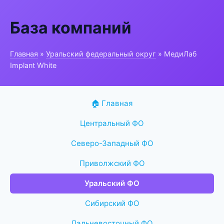
База компаний
Главная
»
Уральский федеральный округ
» МедиЛаб
Implant White
🏠 Главная
Центральный ФО
Северо-Западный ФО
Приволжский ФО
Уральский ФО
Сибирский ФО
Дальневосточный ФО