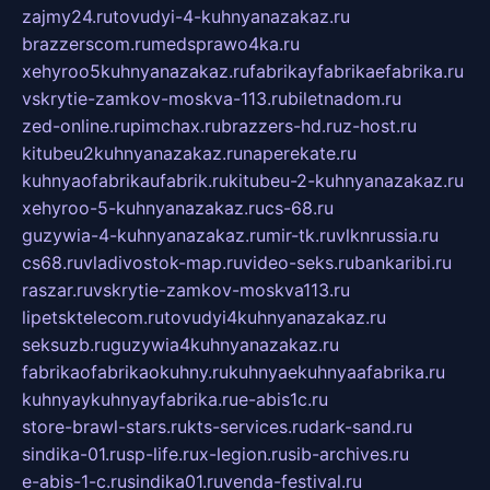
zajmy24.ru
tovudyi-4-kuhnyanazakaz.ru
brazzerscom.ru
medsprawo4ka.ru
xehyroo5kuhnyanazakaz.ru
fabrikayfabrikaefabrika.ru
vskrytie-zamkov-moskva-113.ru
biletnadom.ru
zed-online.ru
pimchax.ru
brazzers-hd.ru
z-host.ru
kitubeu2kuhnyanazakaz.ru
naperekate.ru
kuhnyaofabrikaufabrik.ru
kitubeu-2-kuhnyanazakaz.ru
xehyroo-5-kuhnyanazakaz.ru
cs-68.ru
guzywia-4-kuhnyanazakaz.ru
mir-tk.ru
vlknrussia.ru
cs68.ru
vladivostok-map.ru
video-seks.ru
bankaribi.ru
raszar.ru
vskrytie-zamkov-moskva113.ru
lipetsktelecom.ru
tovudyi4kuhnyanazakaz.ru
seksuzb.ru
guzywia4kuhnyanazakaz.ru
fabrikaofabrikaokuhny.ru
kuhnyaekuhnyaafabrika.ru
kuhnyaykuhnyayfabrika.ru
e-abis1c.ru
store-brawl-stars.ru
kts-services.ru
dark-sand.ru
sindika-01.ru
sp-life.ru
x-legion.ru
sib-archives.ru
e-abis-1-c.ru
sindika01.ru
venda-festival.ru