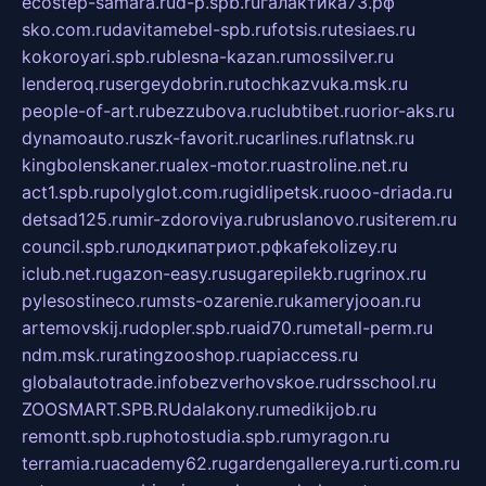
ecostep-samara.ru
d-p.spb.ru
галактика73.рф
sko.com.ru
davitamebel-spb.ru
fotsis.ru
tesiaes.ru
kokoroyari.spb.ru
blesna-kazan.ru
mossilver.ru
lenderoq.ru
sergeydobrin.ru
tochkazvuka.msk.ru
people-of-art.ru
bezzubova.ru
clubtibet.ru
orior-aks.ru
dynamoauto.ru
szk-favorit.ru
carlines.ru
flatnsk.ru
kingbolenskaner.ru
alex-motor.ru
astroline.net.ru
act1.spb.ru
polyglot.com.ru
gidlipetsk.ru
ooo-driada.ru
detsad125.ru
mir-zdoroviya.ru
bruslanovo.ru
siterem.ru
council.spb.ru
лодкипатриот.рф
kafekolizey.ru
iclub.net.ru
gazon-easy.ru
sugarepilekb.ru
grinox.ru
pylesostineco.ru
msts-ozarenie.ru
kameryjooan.ru
artemovskij.ru
dopler.spb.ru
aid70.ru
metall-perm.ru
ndm.msk.ru
ratingzooshop.ru
apiaccess.ru
globalautotrade.info
bezverhovskoe.ru
drsschool.ru
ZOOSMART.SPB.RU
dalakony.ru
medikijob.ru
remontt.spb.ru
photostudia.spb.ru
myragon.ru
terramia.ru
academy62.ru
gardengallereya.ru
rti.com.ru