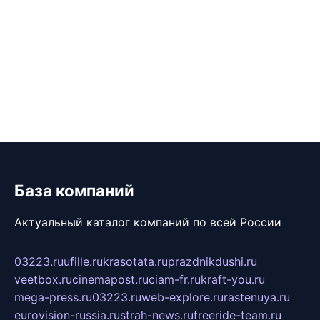
База компаний
Актуальный каталог компаний по всей России
03223.ru
ufille.ru
krasotata.ru
prazdnikdushi.ru
veetbox.ru
cinemapost.ru
ciam-fr.ru
kraft-you.ru
mega-press.ru
03223.ru
web-explore.ru
rastenuya.ru
eurovision-russia.ru
strah-news.ru
freeride-team.ru