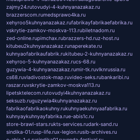
zajmy24.ru
tovudyi-4-kuhnyanazakaz.ru
brazzerscom.ru
medsprawo4ka.ru
xehyroo5kuhnyanazakaz.ru
fabrikayfabrikaefabrika.ru
vskrytie-zamkov-moskva-113.ru
biletnadom.ru
zed-online.ru
pimchax.ru
brazzers-hd.ru
z-host.ru
kitubeu2kuhnyanazakaz.ru
naperekate.ru
kuhnyaofabrikaufabrik.ru
kitubeu-2-kuhnyanazakaz.ru
xehyroo-5-kuhnyanazakaz.ru
cs-68.ru
guzywia-4-kuhnyanazakaz.ru
mir-tk.ru
vlknrussia.ru
cs68.ru
vladivostok-map.ru
video-seks.ru
bankaribi.ru
raszar.ru
vskrytie-zamkov-moskva113.ru
lipetsktelecom.ru
tovudyi4kuhnyanazakaz.ru
seksuzb.ru
guzywia4kuhnyanazakaz.ru
fabrikaofabrikaokuhny.ru
kuhnyaekuhnyaafabrika.ru
kuhnyaykuhnyayfabrika.ru
e-abis1c.ru
store-brawl-stars.ru
kts-services.ru
dark-sand.ru
sindika-01.ru
sp-life.ru
x-legion.ru
sib-archives.ru
e-abis-1-c.ru
sindika01.ru
venda-festival.ru