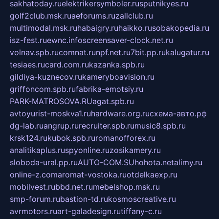
sakhatoday.ru
elektrikersymboler.ru
sputnikyes.ru
golf2club.msk.ru
aeforums.ru
zallclub.ru
multimodal.msk.ru
habaigry.ru
haikko.ru
sobakopedia.ru
isz-fest.ru
ewnc.info
screensaver-clock.net.ru
volnav.spb.ru
comnat.ru
npf.net.ru
7bit.pp.ru
kalugatur.ru
tesiaes.ru
card.com.ru
kazanka.spb.ru
gildiya-kuznecov.ru
kameryboavision.ru
griffoncom.spb.ru
fabrika-emotsiy.ru
PARK-MATROSOVA.RU
agat.spb.ru
avtoyurist-moskva1.ru
hardware.org.ru
схема-авто.рф
dg-lab.ru
angrup.ru
recruiter.spb.ru
music8.spb.ru
krsk124.ru
kubok.spb.ru
romanofforex.ru
analitikaplus.ru
spyonline.ru
zosikamery.ru
sloboda-ural.pp.ru
AUTO-COM.SU
hohota.net
alimy.ru
online-z.com
aromat-vostoka.ru
otdelkaexp.ru
mobilvest.ru
bbd.net.ru
mebelshop.msk.ru
smp-forum.ru
bastion-td.ru
kosmoscreative.ru
avrmotors.ru
art-galadesign.ru
tiffany-c.ru