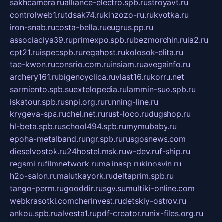
sakhcamera.ru
alliance-electro.spb.ru
stroyavt.ru
controlweb1.ru
tdsak74.ru
kinzozo-ru.ru
kvotka.ru
iron-snab.ru
costa-bella.ru
eugrus.pp.ru
associaciya39.ru
primexpo.spb.ru
bezmorchin.ru
ia2.ru
cpt21.ru
ispecspb.ru
regahost.ru
kolosok-elita.ru
tae-kwon.ru
consrio.com.ru
insiam.ru
avegainfo.ru
archery161.ru
bigencyclica.ru
vlast16.ru
korru.net
sarmiento.spb.su
extelopedia.ru
lammin-suo.spb.ru
iskatour.spb.ru
snpi.org.ru
running-line.ru
krygeva-spa.ru
chel.net.ru
rust-loco.ru
dugshop.ru
hl-beta.spb.ru
school494.spb.ru
mymubaby.ru
epoha-metalband.ru
ngr.spb.ru
rusgosnews.com
dieselvostok.ru
24hostel.msk.ru
w-dev.ru
f-ship.ru
regsmi.ru
filmnetwork.ru
malinasp.ru
kinosvin.ru
h2o-salon.ru
malutkayork.ru
deltaprim.spb.ru
tango-perm.ru
gooddir.ru
sgv.su
multiki-online.com
webkrasotki.com
cherinvest.ru
detskiy-ostrov.ru
ankou.spb.ru
alvesta1.ru
pdf-creator.ru
nix-files.org.ru