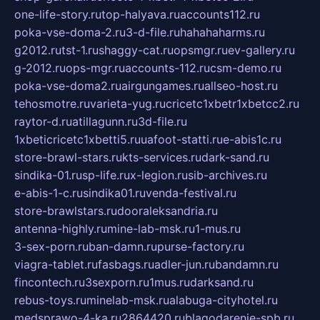
one-life-story.ru
top-halyava.ru
accounts112.ru
poka-vse-doma-2.ru
3-d-file.ru
hahahaharms.ru
g2012.ru
tst-1.ru
shaggy-cat.ru
opsmgr.ru
ev-gallery.ru
g-2012.ru
ops-mgr.ru
accounts-112.ru
csm-demo.ru
poka-vse-doma2.ru
airgungames.ru
allseo-host.ru
tehosmotre.ru
varieta-yug.ru
cricetc1xbetr1xbetcc2.ru
raytor-d.ru
atillagunn.ru
3d-file.ru
1xbeticricetc1xbetti5.ru
uafoot-statti.ru
e-abis1c.ru
store-brawl-stars.ru
kts-services.ru
dark-sand.ru
sindika-01.ru
sp-life.ru
x-legion.ru
sib-archives.ru
e-abis-1-c.ru
sindika01.ru
venda-festival.ru
store-brawlstars.ru
dooraleksandria.ru
antenna-highly.ru
mine-lab-msk.ru
1-mus.ru
3-sex-porn.ru
ban-damn.ru
purse-factory.ru
viagra-tablet.ru
fasbags.ru
adler-jun.ru
bandamn.ru
fincontech.ru
3sexporn.ru
1mus.ru
darksand.ru
rebus-toys.ru
minelab-msk.ru
alabuga-cityhotel.ru
medsprawo-4-ka.ru
2864420.ru
blagodarenie-spb.ru