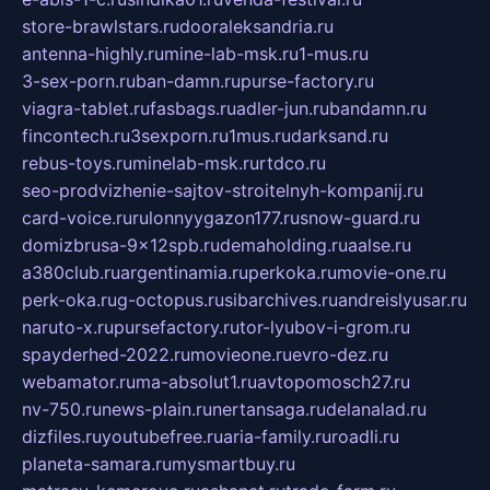
store-brawlstars.ru
dooraleksandria.ru
antenna-highly.ru
mine-lab-msk.ru
1-mus.ru
3-sex-porn.ru
ban-damn.ru
purse-factory.ru
viagra-tablet.ru
fasbags.ru
adler-jun.ru
bandamn.ru
fincontech.ru
3sexporn.ru
1mus.ru
darksand.ru
rebus-toys.ru
minelab-msk.ru
rtdco.ru
seo-prodvizhenie-sajtov-stroitelnyh-kompanij.ru
card-voice.ru
rulonnyygazon177.ru
snow-guard.ru
domizbrusa-9x12spb.ru
demaholding.ru
aalse.ru
a380club.ru
argentinamia.ru
perkoka.ru
movie-one.ru
perk-oka.ru
g-octopus.ru
sibarchives.ru
andreislyusar.ru
naruto-x.ru
pursefactory.ru
tor-lyubov-i-grom.ru
spayderhed-2022.ru
movieone.ru
evro-dez.ru
webamator.ru
ma-absolut1.ru
avtopomosch27.ru
nv-750.ru
news-plain.ru
nertansaga.ru
delanalad.ru
dizfiles.ru
youtubefree.ru
aria-family.ru
roadli.ru
planeta-samara.ru
mysmartbuy.ru