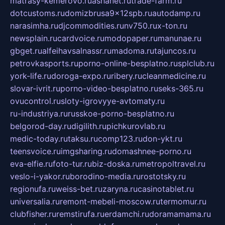
matrasy-kemerovo.ru
ashanet.ru
trade-farm.ru
dotcustoms.ru
domizbrusa9x12spb.ru
autodamp.ru
narasimha.ru
djcommodities.ru
nv750.ru
x-ton.ru
newsplain.ru
cardvoice.ru
modopaper.ru
manunae.ru
gbget.ru
alfeihavsalnassr.ru
madoma.ru
tajuncos.ru
petrovkasports.ru
porno-online-besplatno.ru
splclub.ru
york-life.ru
doroga-expo.ru
ribery.ru
cleanmedicine.ru
slovar-ivrit.ru
porno-video-besplatno.ru
seks-365.ru
ovucontrol.ru
sloty-igrovyye-avtomaty.ru
ru-industriya.ru
russkoe-porno-besplatno.ru
belgorod-day.ru
digilith.ru
pichkurovlab.ru
medic-today.ru
taksu.ru
comp123.ru
don-ykt.ru
teensvoice.ru
imgsharing.ru
domashnee-porno.ru
eva-elfie.ru
foto-tur.ru
biz-doska.ru
metropoltravel.ru
veslo-i-yakor.ru
borodino-media.ru
rostotsky.ru
regionufa.ru
weiss-bet.ru
zaryna.ru
casinotablet.ru
universalia.ru
remont-mebeli-moscow.ru
termomur.ru
clubfisher.ru
remstirufa.ru
erdamchi.ru
doramamama.ru