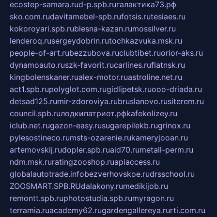
ecostep-samara.ru
d-p.spb.ru
галактика73.рф
sko.com.ru
davitamebel-spb.ru
fotsis.ru
tesiaes.ru
kokoroyari.spb.ru
blesna-kazan.ru
mossilver.ru
lenderoq.ru
sergeydobrin.ru
tochkazvuka.msk.ru
people-of-art.ru
bezzubova.ru
clubtibet.ru
orior-aks.ru
dynamoauto.ru
szk-favorit.ru
carlines.ru
flatnsk.ru
kingbolenskaner.ru
alex-motor.ru
astroline.net.ru
act1.spb.ru
polyglot.com.ru
gidlipetsk.ru
ooo-driada.ru
detsad125.ru
mir-zdoroviya.ru
bruslanovo.ru
siterem.ru
council.spb.ru
лодкипатриот.рф
kafekolizey.ru
iclub.net.ru
gazon-easy.ru
sugarepilekb.ru
grinox.ru
pylesostineco.ru
msts-ozarenie.ru
kameryjooan.ru
artemovskij.ru
dopler.spb.ru
aid70.ru
metall-perm.ru
ndm.msk.ru
ratingzooshop.ru
apiaccess.ru
globalautotrade.info
bezverhovskoe.ru
drsschool.ru
ZOOSMART.SPB.RU
dalakony.ru
medikijob.ru
remontt.spb.ru
photostudia.spb.ru
myragon.ru
terramia.ru
academy62.ru
gardengallereya.ru
rti.com.ru