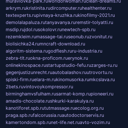
muraviovka-park.ru
worldofwoman.ru
clean-dreams.ru
arkrym.ru
kristinita.ru
dircomputer.ru
healthenter.ru
textexperts.ru
pivnaya-kruzhka.ru
kinofilmy-2021.ru
demolalapaluza.ru
tanyavanya.ru
remstir-tolyatti.ru
msdip.ru
jdol.ru
sokolovr.ru
newtech-spb.ru
rezemkleim.ru
massage-tai.ru
seonub.ru
zvonitut.ru
biolisichka24.ru
mncraft-download.ru
algoritm-sistema.ru
godflesh.ru
ru-industria.ru
zebra-tlt.ru
okna-proficom.ru
erynok.ru
onlinekinospace.ru
startupstudio-fefu.ru
zarges-ru.ru
gegenjustizunrecht.ru
autobalashov.ru
utrovortu.ru
spiski-firm.ru
elara-m.ru
kinomusorka.ru
mkcslava.ru
2bets.ru
vintovoykompressor.ru
birminghamvsfulham.ru
sarmat-komp.ru
pioneeri.ru
amadis-chocolate.ru
shkurki-karakulya.ru
kanotiforet.spb.ru
tutmassage.ru
ecolog.org.ru
praga.spb.ru
falcorussia.ru
autodoctorservis.ru
kamertondom.spb.ru
net-life.net.ru
avto-vozim.ru