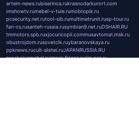
artem-news.ru
biserinca.ru
krasnodarkurort.com
imshowtv.ru
mebel-v-tule.ru
mobtopik.ru
pcsecurity.net.ru
tool-sib.ru
multimetrunit.ru
sp-tour.ru
fan-cs.ru
santeh-russia.ru
symbian9.net.ru
DSHAIR.RU
tmmotors.spb.ru
xjocuricopii.com
musavtomat.msk.ru
obustrojdom.ru
sovetcik.ru
ybaranovskaya.ru
ppknews.ru
cult-alshei.ru
JAPANRUSSIA.RU
proekciyamebel.ru
imper-finans.ru
rim.org.ru
glamourai.ru
brassminus.ru
zabor-pro.ru
ftn.pp.ru
dorogoe58.ru
laimengpacker.ru
kuzova-zapchasti.ru
sageerp.ru
taxodrom.ru
dsrazvitie.ru
hardcity.net.ru
ratinghomegames.ru
topservice25.ru
gubernyan.ru
gtglasslined.ru
ii4.ru
tssport.spb.ru
andorra24.com
blackwallstreet.ru
oboimos.ru
optim-doors.com.ru
ikuch.ru
nycr.org.ru
npa21.ru
vremya-ch.spb.ru
desert000.ru
ivtorgi.ru
ifiori.ru
catalog-statei.ru
dcv.org.ru
spetsmaster174.ru
ipkameryhiseeu.ru
dum26.ru
ruspol.spb.ru
fr-opendp.ru
kam-solnyshko.ru