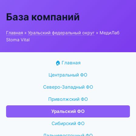
База компаний
Главная
»
Уральский федеральный округ
» МедиЛаб
Stoma Vital
🏠 Главная
Центральный ФО
Северо-Западный ФО
Приволжский ФО
Уральский ФО
Сибирский ФО
Дальневосточный ФО