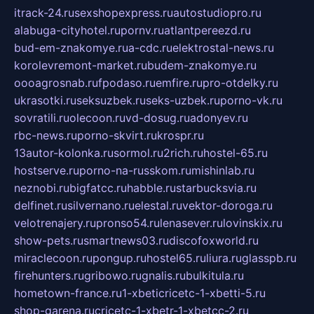
itrack-24.ru
sexshopexpress.ru
autostudiopro.ru
alabuga-cityhotel.ru
pornv.ru
atlantpereezd.ru
bud-em-znakomye.ru
a-cdc.ru
elektrostal-news.ru
korolevremont-market.ru
budem-znakomye.ru
oooagrosnab.ru
fpodaso.ru
emfire.ru
pro-otdelky.ru
ukrasotki.ru
seksuzbek.ru
seks-uzbek.ru
porno-vk.ru
sovratili.ru
olecoon.ru
vd-dosug.ru
adonyev.ru
rbc-news.ru
porno-skvirt.ru
krospr.ru
13autor-kolonka.ru
sormol.ru
2rich.ru
hostel-65.ru
hostserve.ru
porno-na-russkom.ru
mishinlab.ru
neznobi.ru
bigfatcc.ru
habble.ru
starbucksvia.ru
delfinet.ru
silvernano.ru
elestal.ru
vektor-doroga.ru
velotrenajery.ru
pronso54.ru
lenasever.ru
lovinskix.ru
show-pets.ru
smartnews03.ru
discofoxworld.ru
miraclecoon.ru
pongup.ru
hostel65.ru
liura.ru
glasspb.ru
firehunters.ru
gribowo.ru
gnalis.ru
bulkitula.ru
hometown-france.ru
1-xbeticricetc-1-xbetti-5.ru
shop-garena.ru
cricetc-1-xbetr-1-xbetcc-2.ru