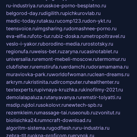
ru-industriya.ru
russkoe-porno-besplatno.ru
belgorod-day.ru
digilith.ru
pichkurovlab.ru
medic-today.ru
taksu.ru
comp123.ru
don-ykt.ru
teensvoice.ru
imgsharing.ru
domashnee-porno.ru
eva-elfie.ru
foto-tur.ru
biz-doska.ru
metropoltravel.ru
veslo-i-yakor.ru
borodino-media.ru
rostotsky.ru
regionufa.ru
weiss-bet.ru
zaryna.ru
casinotablet.ru
universalia.ru
remont-mebeli-moscow.ru
termomur.ru
clubfisher.ru
remstirufa.ru
erdamchi.ru
doramamama.ru
muraviovka-park.ru
worldofwoman.ru
clean-dreams.ru
arkrym.ru
kristinita.ru
dircomputer.ru
healthenter.ru
textexperts.ru
pivnaya-kruzhka.ru
kinofilmy-2021.ru
demolalapaluza.ru
tanyavanya.ru
remstir-tolyatti.ru
msdip.ru
jdol.ru
sokolovr.ru
newtech-spb.ru
rezemkleim.ru
massage-tai.ru
seonub.ru
zvonitut.ru
biolisichka24.ru
mncraft-download.ru
algoritm-sistema.ru
godflesh.ru
ru-industria.ru
zebra-tlt.ru
okna-proficom.ru
erynok.ru