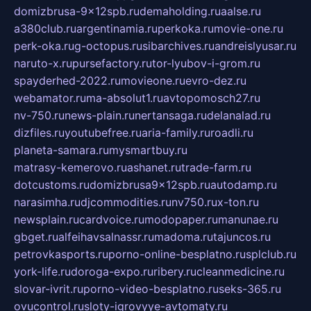
domizbrusa-9x12spb.ru
demaholding.ru
aalse.ru
a380club.ru
argentinamia.ru
perkoka.ru
movie-one.ru
perk-oka.ru
g-octopus.ru
sibarchives.ru
andreislyusar.ru
naruto-x.ru
pursefactory.ru
tor-lyubov-i-grom.ru
spayderhed-2022.ru
movieone.ru
evro-dez.ru
webamator.ru
ma-absolut1.ru
avtopomosch27.ru
nv-750.ru
news-plain.ru
nertansaga.ru
delanalad.ru
dizfiles.ru
youtubefree.ru
aria-family.ru
roadli.ru
planeta-samara.ru
mysmartbuy.ru
matrasy-kemerovo.ru
ashanet.ru
trade-farm.ru
dotcustoms.ru
domizbrusa9x12spb.ru
autodamp.ru
narasimha.ru
djcommodities.ru
nv750.ru
x-ton.ru
newsplain.ru
cardvoice.ru
modopaper.ru
manunae.ru
gbget.ru
alfeihavsalnassr.ru
madoma.ru
tajuncos.ru
petrovkasports.ru
porno-online-besplatno.ru
splclub.ru
york-life.ru
doroga-expo.ru
ribery.ru
cleanmedicine.ru
slovar-ivrit.ru
porno-video-besplatno.ru
seks-365.ru
ovucontrol.ru
sloty-igrovyye-avtomaty.ru