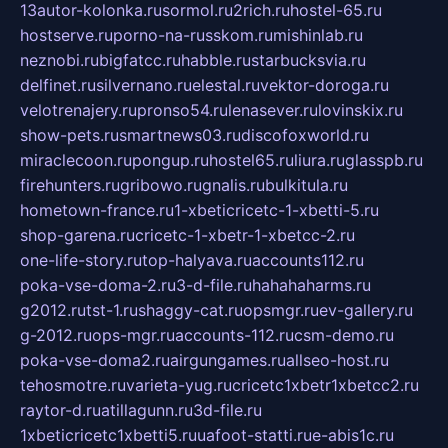
13autor-kolonka.ru
sormol.ru
2rich.ru
hostel-65.ru
hostserve.ru
porno-na-russkom.ru
mishinlab.ru
neznobi.ru
bigfatcc.ru
habble.ru
starbucksvia.ru
delfinet.ru
silvernano.ru
elestal.ru
vektor-doroga.ru
velotrenajery.ru
pronso54.ru
lenasever.ru
lovinskix.ru
show-pets.ru
smartnews03.ru
discofoxworld.ru
miraclecoon.ru
pongup.ru
hostel65.ru
liura.ru
glasspb.ru
firehunters.ru
gribowo.ru
gnalis.ru
bulkitula.ru
hometown-france.ru
1-xbeticricetc-1-xbetti-5.ru
shop-garena.ru
cricetc-1-xbetr-1-xbetcc-2.ru
one-life-story.ru
top-halyava.ru
accounts112.ru
poka-vse-doma-2.ru
3-d-file.ru
hahahaharms.ru
g2012.ru
tst-1.ru
shaggy-cat.ru
opsmgr.ru
ev-gallery.ru
g-2012.ru
ops-mgr.ru
accounts-112.ru
csm-demo.ru
poka-vse-doma2.ru
airgungames.ru
allseo-host.ru
tehosmotre.ru
varieta-yug.ru
cricetc1xbetr1xbetcc2.ru
raytor-d.ru
atillagunn.ru
3d-file.ru
1xbeticricetc1xbetti5.ru
uafoot-statti.ru
e-abis1c.ru