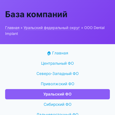
База компаний
Главная
»
Уральский федеральный округ
» ООО Dental
Implant
🏠 Главная
Центральный ФО
Северо-Западный ФО
Приволжский ФО
Уральский ФО
Сибирский ФО
Дальневосточный ФО