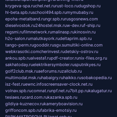
krygeva-spa.ru
chel.net.ru
rust-loco.ru
dugshop.ru
hl-beta.spb.ru
school494.spb.ru
mymubaby.ru
epoha-metalband.ru
ngr.spb.ru
rusgosnews.com
dieselvostok.ru
24hostel.msk.ru
w-dev.ru
f-ship.ru
regsmi.ru
filmnetwork.ru
malinasp.ru
kinosvin.ru
h2o-salon.ru
malutkayork.ru
deltaprim.spb.ru
tango-perm.ru
gooddir.ru
sgv.su
multiki-online.com
webkrasotki.com
cherinvest.ru
detskiy-ostrov.ru
ankou.spb.ru
alvesta1.ru
pdf-creator.ru
nix-files.org.ru
sakhatoday.ru
elektrikersymboler.ru
sputnikyes.ru
golf2club.msk.ru
aeforums.ru
zallclub.ru
multimodal.msk.ru
habaigry.ru
haikko.ru
sobakopedia.ru
isz-fest.ru
ewnc.info
screensaver-clock.net.ru
volnav.spb.ru
comnat.ru
npf.net.ru
7bit.pp.ru
kalugatur.ru
tesiaes.ru
card.com.ru
kazanka.spb.ru
gildiya-kuznecov.ru
kameryboavision.ru
griffoncom.spb.ru
fabrika-emotsiy.ru
PARK-MATROSOVA.RU
agat.spb.ru