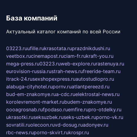
База компаний
Актуальный каталог компаний по всей России
03223.ru
ufille.ru
krasotata.ru
prazdnikdushi.ru
veetbox.ru
cinemapost.ru
ciam-fr.ru
kraft-you.ru
mega-press.ru
03223.ru
web-explore.ru
rastenuya.ru
eurovision-russia.ru
strah-news.ru
freeride-team.ru
itrack-24.ru
sexshopexpress.ru
autostudiopro.ru
alabuga-cityhotel.ru
pornv.ru
atlantpereezd.ru
bud-em-znakomye.ru
a-cdc.ru
elektrostal-news.ru
korolevremont-market.ru
budem-znakomye.ru
oooagrosnab.ru
fpodaso.ru
emfire.ru
pro-otdelky.ru
ukrasotki.ru
seksuzbek.ru
seks-uzbek.ru
porno-vk.ru
sovratili.ru
olecoon.ru
vd-dosug.ru
adonyev.ru
rbc-news.ru
porno-skvirt.ru
krospr.ru