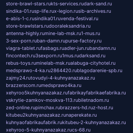
store-brawl-stars.ru
kts-services.ru
dark-sand.ru
sindika-01.ru
sp-life.ru
x-legion.ru
sib-archives.ru
e-abis-1-c.ru
sindika01.ru
venda-festival.ru
store-brawlstars.ru
dooraleksandria.ru
antenna-highly.ru
mine-lab-msk.ru
1-mus.ru
3-sex-porn.ru
ban-damn.ru
purse-factory.ru
viagra-tablet.ru
fasbags.ru
adler-jun.ru
bandamn.ru
fincontech.ru
3sexporn.ru
1mus.ru
darksand.ru
rebus-toys.ru
minelab-msk.ru
alabuga-cityhotel.ru
medsprawo-4-ka.ru
2864420.ru
blagodarenie-spb.ru
zajmy24.ru
tovudyi-4-kuhnyanazakaz.ru
brazzerscom.ru
medsprawo4ka.ru
xehyroo5kuhnyanazakaz.ru
fabrikayfabrikaefabrika.ru
vskrytie-zamkov-moskva-113.ru
biletnadom.ru
zed-online.ru
pimchax.ru
brazzers-hd.ru
z-host.ru
kitubeu2kuhnyanazakaz.ru
naperekate.ru
kuhnyaofabrikaufabrik.ru
kitubeu-2-kuhnyanazakaz.ru
xehyroo-5-kuhnyanazakaz.ru
cs-68.ru