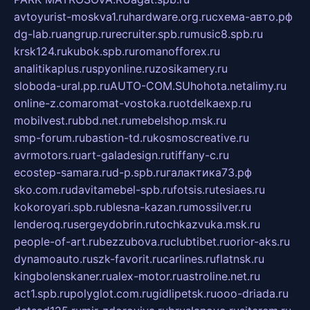
avtoyurist-moskva1.ru
hardware.org.ru
схема-авто.рф
dg-lab.ru
angrup.ru
recruiter.spb.ru
music8.spb.ru
krsk124.ru
kubok.spb.ru
romanofforex.ru
analitikaplus.ru
spyonline.ru
zosikamery.ru
sloboda-ural.pp.ru
AUTO-COM.SU
hohota.net
alimy.ru
online-z.com
aromat-vostoka.ru
otdelkaexp.ru
mobilvest.ru
bbd.net.ru
mebelshop.msk.ru
smp-forum.ru
bastion-td.ru
kosmoscreative.ru
avrmotors.ru
art-galadesign.ru
tiffany-c.ru
ecostep-samara.ru
d-p.spb.ru
галактика73.рф
sko.com.ru
davitamebel-spb.ru
fotsis.ru
tesiaes.ru
kokoroyari.spb.ru
blesna-kazan.ru
mossilver.ru
lenderoq.ru
sergeydobrin.ru
tochkazvuka.msk.ru
people-of-art.ru
bezzubova.ru
clubtibet.ru
orior-aks.ru
dynamoauto.ru
szk-favorit.ru
carlines.ru
flatnsk.ru
kingbolenskaner.ru
alex-motor.ru
astroline.net.ru
act1.spb.ru
polyglot.com.ru
gidlipetsk.ru
ooo-driada.ru