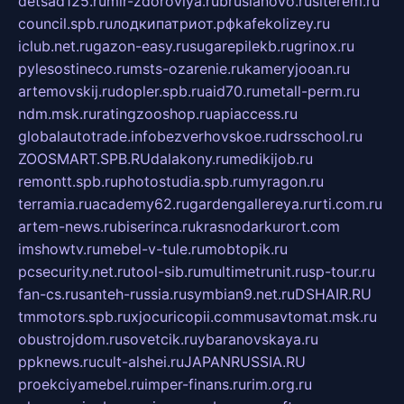
detsad125.ru
mir-zdoroviya.ru
bruslanovo.ru
siterem.ru
council.spb.ru
лодкипатриот.рф
kafekolizey.ru
iclub.net.ru
gazon-easy.ru
sugarepilekb.ru
grinox.ru
pylesostineco.ru
msts-ozarenie.ru
kameryjooan.ru
artemovskij.ru
dopler.spb.ru
aid70.ru
metall-perm.ru
ndm.msk.ru
ratingzooshop.ru
apiaccess.ru
globalautotrade.info
bezverhovskoe.ru
drsschool.ru
ZOOSMART.SPB.RU
dalakony.ru
medikijob.ru
remontt.spb.ru
photostudia.spb.ru
myragon.ru
terramia.ru
academy62.ru
gardengallereya.ru
rti.com.ru
artem-news.ru
biserinca.ru
krasnodarkurort.com
imshowtv.ru
mebel-v-tule.ru
mobtopik.ru
pcsecurity.net.ru
tool-sib.ru
multimetrunit.ru
sp-tour.ru
fan-cs.ru
santeh-russia.ru
symbian9.net.ru
DSHAIR.RU
tmmotors.spb.ru
xjocuricopii.com
musavtomat.msk.ru
obustrojdom.ru
sovetcik.ru
ybaranovskaya.ru
ppknews.ru
cult-alshei.ru
JAPANRUSSIA.RU
proekciyamebel.ru
imper-finans.ru
rim.org.ru