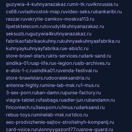
guzywia-4-kuhnyanazakaz.ru
mir-tk.ru
vlknrussia.ru
cs68.ru
vladivostok-map.ru
video-seks.ru
bankaribi.ru
raszar.ru
vskrytie-zamkov-moskva113.ru
lipetsktelecom.ru
tovudyi4kuhnyanazakaz.ru
seksuzb.ru
guzywia4kuhnyanazakaz.ru
fabrikaofabrikaokuhny.ru
kuhnyaekuhnyaafabrika.ru
kuhnyaykuhnyayfabrika.ru
e-abis1c.ru
store-brawl-stars.ru
kts-services.ru
dark-sand.ru
sindika-01.ru
sp-life.ru
x-legion.ru
sib-archives.ru
e-abis-1-c.ru
sindika01.ru
venda-festival.ru
store-brawlstars.ru
dooraleksandria.ru
antenna-highly.ru
mine-lab-msk.ru
1-mus.ru
3-sex-porn.ru
ban-damn.ru
purse-factory.ru
viagra-tablet.ru
fasbags.ru
adler-jun.ru
bandamn.ru
fincontech.ru
3sexporn.ru
1mus.ru
darksand.ru
rebus-toys.ru
minelab-msk.ru
rtdco.ru
seo-prodvizhenie-sajtov-stroitelnyh-kompanij.ru
card-voice.ru
rulonnyygazon177.ru
snow-guard.ru