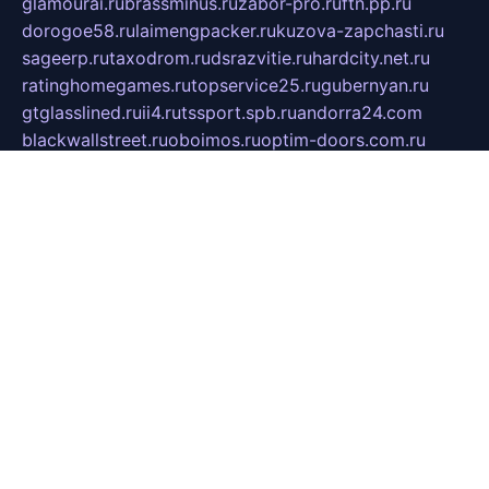
glamourai.ru
brassminus.ru
zabor-pro.ru
ftn.pp.ru
dorogoe58.ru
laimengpacker.ru
kuzova-zapchasti.ru
sageerp.ru
taxodrom.ru
dsrazvitie.ru
hardcity.net.ru
ratinghomegames.ru
topservice25.ru
gubernyan.ru
gtglasslined.ru
ii4.ru
tssport.spb.ru
andorra24.com
blackwallstreet.ru
oboimos.ru
optim-doors.com.ru
ikuch.ru
nycr.org.ru
npa21.ru
vremya-ch.spb.ru
desert000.ru
ivtorgi.ru
ifiori.ru
catalog-statei.ru
dcv.org.ru
spetsmaster174.ru
ipkameryhiseeu.ru
dum26.ru
ruspol.spb.ru
fr-opendp.ru
kam-solnyshko.ru
cheyenne-arapaho.ru
sevzapmetal.spb.ru
ted-lapidus.spb.ru
parasite-eliminator.ru
sigma-complete.ru
modernworld.ru
dama-moda.ru
eholot-group.ru
sk-nvkz.ru
DRONGOLD.RU
democratia2.ru
i-farmer.ru
mass-sport.org
jablonex.spb.ru
bookmess.ru
linkword.ru
refineua.com.ru
cs-spec.net.ru
altay-mebel.ru
DNK-THEATRE.RU
mechaniks.spb.ru
ipcamtechage.ru