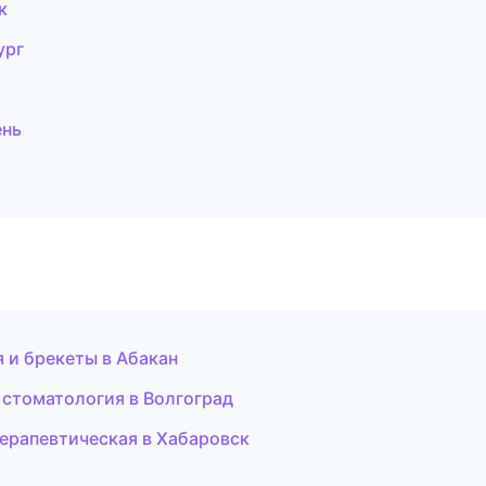
к
ург
ень
я и брекеты в Абакан
 стоматология в Волгоград
терапевтическая в Хабаровск