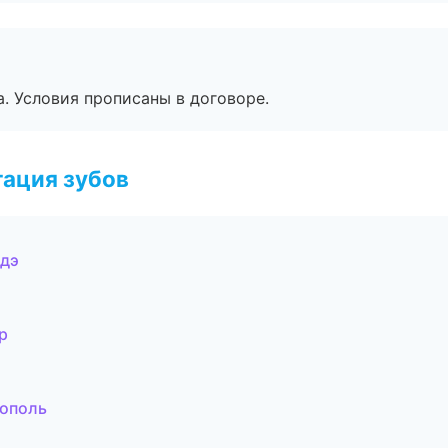
. Условия прописаны в договоре.
ация зубов
Удэ
р
рополь