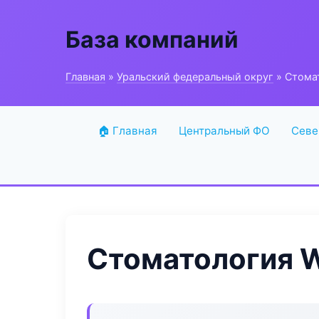
База компаний
Главная
»
Уральский федеральный округ
» Стомат
🏠 Главная
Центральный ФО
Севе
Стоматология W