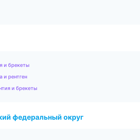
я и брекеты
а и рентген
нтия и брекеты
ский федеральный округ