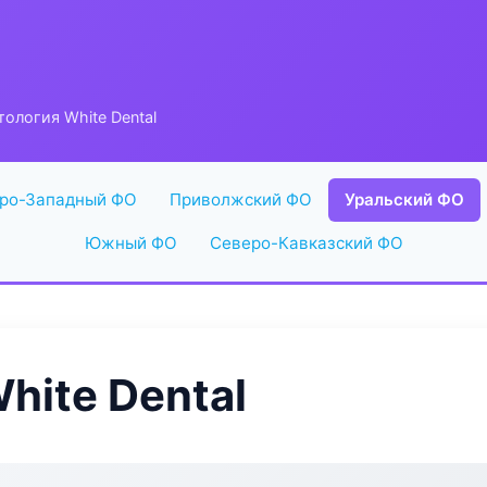
ология White Dental
ро-Западный ФО
Приволжский ФО
Уральский ФО
Южный ФО
Северо-Кавказский ФО
hite Dental