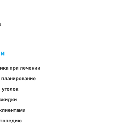
и
в
ми
тика при лечении
 планирование
 уголок
скидки
 клиентами
ортопедию