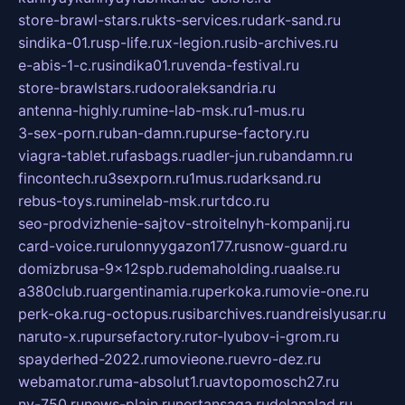
store-brawl-stars.ru
kts-services.ru
dark-sand.ru
sindika-01.ru
sp-life.ru
x-legion.ru
sib-archives.ru
e-abis-1-c.ru
sindika01.ru
venda-festival.ru
store-brawlstars.ru
dooraleksandria.ru
antenna-highly.ru
mine-lab-msk.ru
1-mus.ru
3-sex-porn.ru
ban-damn.ru
purse-factory.ru
viagra-tablet.ru
fasbags.ru
adler-jun.ru
bandamn.ru
fincontech.ru
3sexporn.ru
1mus.ru
darksand.ru
rebus-toys.ru
minelab-msk.ru
rtdco.ru
seo-prodvizhenie-sajtov-stroitelnyh-kompanij.ru
card-voice.ru
rulonnyygazon177.ru
snow-guard.ru
domizbrusa-9x12spb.ru
demaholding.ru
aalse.ru
a380club.ru
argentinamia.ru
perkoka.ru
movie-one.ru
perk-oka.ru
g-octopus.ru
sibarchives.ru
andreislyusar.ru
naruto-x.ru
pursefactory.ru
tor-lyubov-i-grom.ru
spayderhed-2022.ru
movieone.ru
evro-dez.ru
webamator.ru
ma-absolut1.ru
avtopomosch27.ru
nv-750.ru
news-plain.ru
nertansaga.ru
delanalad.ru