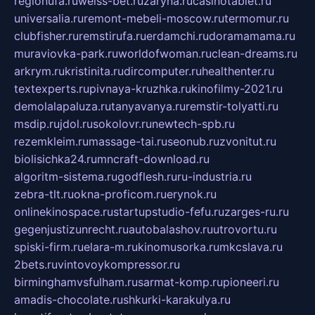
regionufa.ru
weiss-bet.ru
zaryna.ru
casinotablet.ru
universalia.ru
remont-mebeli-moscow.ru
termomur.ru
clubfisher.ru
remstirufa.ru
erdamchi.ru
doramamama.ru
muraviovka-park.ru
worldofwoman.ru
clean-dreams.ru
arkrym.ru
kristinita.ru
dircomputer.ru
healthenter.ru
textexperts.ru
pivnaya-kruzhka.ru
kinofilmy-2021.ru
demolalapaluza.ru
tanyavanya.ru
remstir-tolyatti.ru
msdip.ru
jdol.ru
sokolovr.ru
newtech-spb.ru
rezemkleim.ru
massage-tai.ru
seonub.ru
zvonitut.ru
biolisichka24.ru
mncraft-download.ru
algoritm-sistema.ru
godflesh.ru
ru-industria.ru
zebra-tlt.ru
okna-proficom.ru
erynok.ru
onlinekinospace.ru
startupstudio-fefu.ru
zarges-ru.ru
gegenjustizunrecht.ru
autobalashov.ru
utrovortu.ru
spiski-firm.ru
elara-m.ru
kinomusorka.ru
mkcslava.ru
2bets.ru
vintovoykompressor.ru
birminghamvsfulham.ru
sarmat-komp.ru
pioneeri.ru
amadis-chocolate.ru
shkurki-karakulya.ru