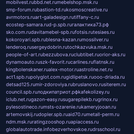
mobilvest.ru
bbd.net.ru
mebelshop.msk.ru
smp-forum.ru
bastion-td.ru
kosmoscreative.ru
avrmotors.ru
art-galadesign.ru
tiffany-c.ru
ecostep-samara.ru
d-p.spb.ru
галактика73.рф
sko.com.ru
davitamebel-spb.ru
fotsis.ru
tesiaes.ru
kokoroyari.spb.ru
blesna-kazan.ru
mossilver.ru
lenderoq.ru
sergeydobrin.ru
tochkazvuka.msk.ru
people-of-art.ru
bezzubova.ru
clubtibet.ru
orior-aks.ru
dynamoauto.ru
szk-favorit.ru
carlines.ru
flatnsk.ru
kingbolenskaner.ru
alex-motor.ru
astroline.net.ru
act1.spb.ru
polyglot.com.ru
gidlipetsk.ru
ooo-driada.ru
detsad125.ru
mir-zdoroviya.ru
bruslanovo.ru
siterem.ru
council.spb.ru
лодкипатриот.рф
kafekolizey.ru
iclub.net.ru
gazon-easy.ru
sugarepilekb.ru
grinox.ru
pylesostineco.ru
msts-ozarenie.ru
kameryjooan.ru
artemovskij.ru
dopler.spb.ru
aid70.ru
metall-perm.ru
ndm.msk.ru
ratingzooshop.ru
apiaccess.ru
globalautotrade.info
bezverhovskoe.ru
drsschool.ru