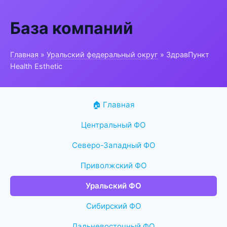
База компаний
Главная
»
Уральский федеральный округ
» ЗдравПункт
Health Esthetic
🏠 Главная
Центральный ФО
Северо-Западный ФО
Приволжский ФО
Уральский ФО
Сибирский ФО
Дальневосточный ФО