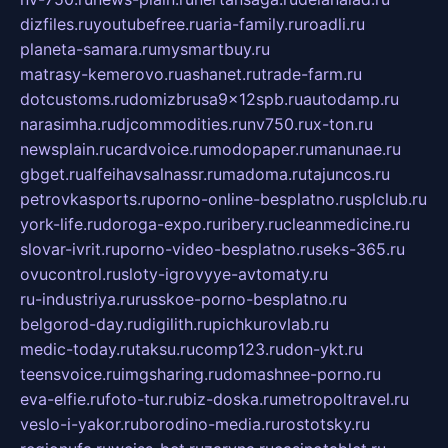
dizfiles.ru
youtubefree.ru
aria-family.ru
roadli.ru
planeta-samara.ru
mysmartbuy.ru
matrasy-kemerovo.ru
ashanet.ru
trade-farm.ru
dotcustoms.ru
domizbrusa9x12spb.ru
autodamp.ru
narasimha.ru
djcommodities.ru
nv750.ru
x-ton.ru
newsplain.ru
cardvoice.ru
modopaper.ru
manunae.ru
gbget.ru
alfeihavsalnassr.ru
madoma.ru
tajuncos.ru
petrovkasports.ru
porno-online-besplatno.ru
splclub.ru
york-life.ru
doroga-expo.ru
ribery.ru
cleanmedicine.ru
slovar-ivrit.ru
porno-video-besplatno.ru
seks-365.ru
ovucontrol.ru
sloty-igrovyye-avtomaty.ru
ru-industriya.ru
russkoe-porno-besplatno.ru
belgorod-day.ru
digilith.ru
pichkurovlab.ru
medic-today.ru
taksu.ru
comp123.ru
don-ykt.ru
teensvoice.ru
imgsharing.ru
domashnee-porno.ru
eva-elfie.ru
foto-tur.ru
biz-doska.ru
metropoltravel.ru
veslo-i-yakor.ru
borodino-media.ru
rostotsky.ru