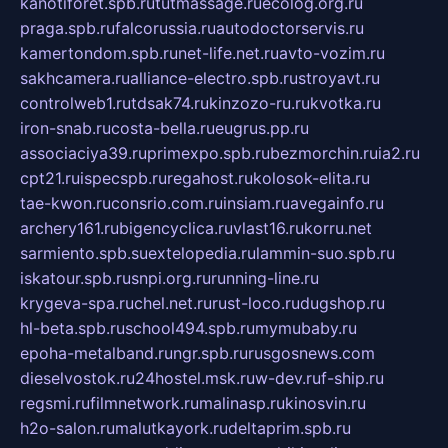
kanotiforet.spb.ru
tutmassage.ru
ecolog.org.ru
praga.spb.ru
falcorussia.ru
autodoctorservis.ru
kamertondom.spb.ru
net-life.net.ru
avto-vozim.ru
sakhcamera.ru
alliance-electro.spb.ru
stroyavt.ru
controlweb1.ru
tdsak74.ru
kinzozo-ru.ru
kvotka.ru
iron-snab.ru
costa-bella.ru
eugrus.pp.ru
associaciya39.ru
primexpo.spb.ru
bezmorchin.ru
ia2.ru
cpt21.ru
ispecspb.ru
regahost.ru
kolosok-elita.ru
tae-kwon.ru
consrio.com.ru
insiam.ru
avegainfo.ru
archery161.ru
bigencyclica.ru
vlast16.ru
korru.net
sarmiento.spb.su
extelopedia.ru
lammin-suo.spb.ru
iskatour.spb.ru
snpi.org.ru
running-line.ru
krygeva-spa.ru
chel.net.ru
rust-loco.ru
dugshop.ru
hl-beta.spb.ru
school494.spb.ru
mymubaby.ru
epoha-metalband.ru
ngr.spb.ru
rusgosnews.com
dieselvostok.ru
24hostel.msk.ru
w-dev.ru
f-ship.ru
regsmi.ru
filmnetwork.ru
malinasp.ru
kinosvin.ru
h2o-salon.ru
malutkayork.ru
deltaprim.spb.ru