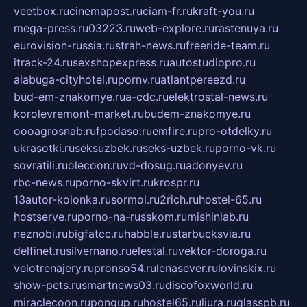
veetbox.ru
cinemapost.ru
ciam-fr.ru
kraft-you.ru
mega-press.ru
03223.ru
web-explore.ru
rastenuya.ru
eurovision-russia.ru
strah-news.ru
freeride-team.ru
itrack-24.ru
sexshopexpress.ru
autostudiopro.ru
alabuga-cityhotel.ru
pornv.ru
atlantpereezd.ru
bud-em-znakomye.ru
a-cdc.ru
elektrostal-news.ru
korolevremont-market.ru
budem-znakomye.ru
oooagrosnab.ru
fpodaso.ru
emfire.ru
pro-otdelky.ru
ukrasotki.ru
seksuzbek.ru
seks-uzbek.ru
porno-vk.ru
sovratili.ru
olecoon.ru
vd-dosug.ru
adonyev.ru
rbc-news.ru
porno-skvirt.ru
krospr.ru
13autor-kolonka.ru
sormol.ru
2rich.ru
hostel-65.ru
hostserve.ru
porno-na-russkom.ru
mishinlab.ru
neznobi.ru
bigfatcc.ru
habble.ru
starbucksvia.ru
delfinet.ru
silvernano.ru
elestal.ru
vektor-doroga.ru
velotrenajery.ru
pronso54.ru
lenasever.ru
lovinskix.ru
show-pets.ru
smartnews03.ru
discofoxworld.ru
miraclecoon.ru
pongup.ru
hostel65.ru
liura.ru
glasspb.ru