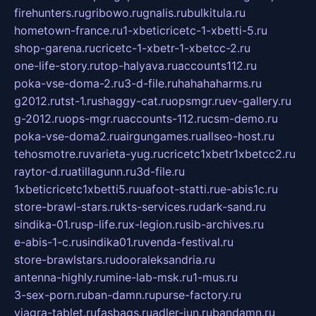
firehunters.ru
gribowo.ru
gnalis.ru
bulkitula.ru
hometown-france.ru
1-xbeticricetc-1-xbetti-5.ru
shop-garena.ru
cricetc-1-xbetr-1-xbetcc-2.ru
one-life-story.ru
top-halyava.ru
accounts112.ru
poka-vse-doma-2.ru
3-d-file.ru
hahahaharms.ru
g2012.ru
tst-1.ru
shaggy-cat.ru
opsmgr.ru
ev-gallery.ru
g-2012.ru
ops-mgr.ru
accounts-112.ru
csm-demo.ru
poka-vse-doma2.ru
airgungames.ru
allseo-host.ru
tehosmotre.ru
varieta-yug.ru
cricetc1xbetr1xbetcc2.ru
raytor-d.ru
atillagunn.ru
3d-file.ru
1xbeticricetc1xbetti5.ru
uafoot-statti.ru
e-abis1c.ru
store-brawl-stars.ru
kts-services.ru
dark-sand.ru
sindika-01.ru
sp-life.ru
x-legion.ru
sib-archives.ru
e-abis-1-c.ru
sindika01.ru
venda-festival.ru
store-brawlstars.ru
dooraleksandria.ru
antenna-highly.ru
mine-lab-msk.ru
1-mus.ru
3-sex-porn.ru
ban-damn.ru
purse-factory.ru
viagra-tablet.ru
fasbags.ru
adler-jun.ru
bandamn.ru