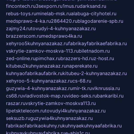
fincontech.ru
3sexporn.ru
1mus.ru
darksand.ru
rebus-toys.ru
minelab-msk.ru
alabuga-cityhotel.ru
medsprawo-4-ka.ru
2864420.ru
blagodarenie-spb.ru
zajmy24.ru
tovudyi-4-kuhnyanazakaz.ru
brazzerscom.ru
medsprawo4ka.ru
xehyroo5kuhnyanazakaz.ru
fabrikayfabrikaefabrika.ru
vskrytie-zamkov-moskva-113.ru
biletnadom.ru
zed-online.ru
pimchax.ru
brazzers-hd.ru
z-host.ru
kitubeu2kuhnyanazakaz.ru
naperekate.ru
kuhnyaofabrikaufabrik.ru
kitubeu-2-kuhnyanazakaz.ru
xehyroo-5-kuhnyanazakaz.ru
cs-68.ru
guzywia-4-kuhnyanazakaz.ru
mir-tk.ru
vlknrussia.ru
cs68.ru
vladivostok-map.ru
video-seks.ru
bankaribi.ru
raszar.ru
vskrytie-zamkov-moskva113.ru
lipetsktelecom.ru
tovudyi4kuhnyanazakaz.ru
seksuzb.ru
guzywia4kuhnyanazakaz.ru
fabrikaofabrikaokuhny.ru
kuhnyaekuhnyaafabrika.ru
kuhnyaykuhnyayfabrika.ru
e-abis1c.ru