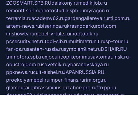
ZOOSMART.SPB.RU
dalakony.ru
medikijob.ru
remontt.spb.ru
photostudia.spb.ru
myragon.ru
terramia.ru
academy62.ru
gardengallereya.ru
rti.com.ru
artem-news.ru
biserinca.ru
krasnodarkurort.com
imshowtv.ru
mebel-v-tule.ru
mobtopik.ru
pcsecurity.net.ru
tool-sib.ru
multimetrunit.ru
sp-tour.ru
fan-cs.ru
santeh-russia.ru
symbian9.net.ru
DSHAIR.RU
tmmotors.spb.ru
xjocuricopii.com
musavtomat.msk.ru
obustrojdom.ru
sovetcik.ru
ybaranovskaya.ru
ppknews.ru
cult-alshei.ru
JAPANRUSSIA.RU
proekciyamebel.ru
imper-finans.ru
rim.org.ru
glamourai.ru
brassminus.ru
zabor-pro.ru
ftn.pp.ru
dorogoe58.ru
laimengpacker.ru
kuzova-zapchasti.ru
sageerp.ru
taxodrom.ru
dsrazvitie.ru
hardcity.net.ru
ratinghomegames.ru
topservice25.ru
gubernyan.ru
gtglasslined.ru
ii4.ru
tssport.spb.ru
andorra24.com
blackwallstreet.ru
oboimos.ru
optim-doors.com.ru
ikuch.ru
nycr.org.ru
npa21.ru
vremya-ch.spb.ru