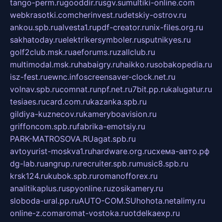
tango-perm.ru
gooddir.ru
sgv.su
multiki-online.com
webkrasotki.com
cherinvest.ru
detskiy-ostrov.ru
ankou.spb.ru
alvesta1.ru
pdf-creator.ru
nix-files.org.ru
sakhatoday.ru
elektrikersymboler.ru
sputnikyes.ru
golf2club.msk.ru
aeforums.ru
zallclub.ru
multimodal.msk.ru
habaigry.ru
haikko.ru
sobakopedia.ru
isz-fest.ru
ewnc.info
screensaver-clock.net.ru
volnav.spb.ru
comnat.ru
npf.net.ru
7bit.pp.ru
kalugatur.ru
tesiaes.ru
card.com.ru
kazanka.spb.ru
gildiya-kuznecov.ru
kameryboavision.ru
griffoncom.spb.ru
fabrika-emotsiy.ru
PARK-MATROSOVA.RU
agat.spb.ru
avtoyurist-moskva1.ru
hardware.org.ru
схема-авто.рф
dg-lab.ru
angrup.ru
recruiter.spb.ru
music8.spb.ru
krsk124.ru
kubok.spb.ru
romanofforex.ru
analitikaplus.ru
spyonline.ru
zosikamery.ru
sloboda-ural.pp.ru
AUTO-COM.SU
hohota.net
alimy.ru
online-z.com
aromat-vostoka.ru
otdelkaexp.ru