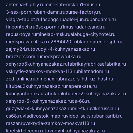
antenna-highly.ru
mine-lab-msk.ru
1-mus.ru
3-sex-porn.ru
ban-damn.ru
purse-factory.ru
viagra-tablet.ru
fasbags.ru
adler-jun.ru
bandamn.ru
fincontech.ru
3sexporn.ru
1mus.ru
darksand.ru
rebus-toys.ru
minelab-msk.ru
alabuga-cityhotel.ru
medsprawo-4-ka.ru
2864420.ru
blagodarenie-spb.ru
zajmy24.ru
tovudyi-4-kuhnyanazakaz.ru
brazzerscom.ru
medsprawo4ka.ru
xehyroo5kuhnyanazakaz.ru
fabrikayfabrikaefabrika.ru
vskrytie-zamkov-moskva-113.ru
biletnadom.ru
zed-online.ru
pimchax.ru
brazzers-hd.ru
z-host.ru
kitubeu2kuhnyanazakaz.ru
naperekate.ru
kuhnyaofabrikaufabrik.ru
kitubeu-2-kuhnyanazakaz.ru
xehyroo-5-kuhnyanazakaz.ru
cs-68.ru
guzywia-4-kuhnyanazakaz.ru
mir-tk.ru
vlknrussia.ru
cs68.ru
vladivostok-map.ru
video-seks.ru
bankaribi.ru
raszar.ru
vskrytie-zamkov-moskva113.ru
lipetsktelecom.ru
tovudyi4kuhnyanazakaz.ru