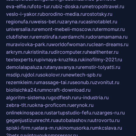
eva-elfie.ru
foto-tur.ru
biz-doska.ru
metropoltravel.ru
veslo-i-yakor.ru
borodino-media.ru
rostotsky.ru
regionufa.ru
weiss-bet.ru
zaryna.ru
casinotablet.ru
universalia.ru
remont-mebeli-moscow.ru
termomur.ru
clubfisher.ru
remstirufa.ru
erdamchi.ru
doramamama.ru
muraviovka-park.ru
worldofwoman.ru
clean-dreams.ru
arkrym.ru
kristinita.ru
dircomputer.ru
healthenter.ru
textexperts.ru
pivnaya-kruzhka.ru
kinofilmy-2021.ru
demolalapaluza.ru
tanyavanya.ru
remstir-tolyatti.ru
msdip.ru
jdol.ru
sokolovr.ru
newtech-spb.ru
rezemkleim.ru
massage-tai.ru
seonub.ru
zvonitut.ru
biolisichka24.ru
mncraft-download.ru
algoritm-sistema.ru
godflesh.ru
ru-industria.ru
zebra-tlt.ru
okna-proficom.ru
erynok.ru
onlinekinospace.ru
startupstudio-fefu.ru
zarges-ru.ru
gegenjustizunrecht.ru
autobalashov.ru
utrovortu.ru
spiski-firm.ru
elara-m.ru
kinomusorka.ru
mkcslava.ru
2bets.ru
vintovoykompressor.ru