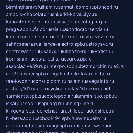
birminghamvsfulham.ru
sarmat-komp.ru
pioneeri.ru
amadis-chocolate.ru
shkurki-karakulya.ru
kanotiforet.spb.ru
tutmassage.ru
ecolog.org.ru
praga.spb.ru
falcorussia.ru
autodoctorservis.ru
kamertondom.spb.ru
net-life.net.ru
avto-vozim.ru
sakhcamera.ru
alliance-electro.spb.ru
stroyavt.ru
controlweb1.ru
tdsak74.ru
kinzozo-ru.ru
kvotka.ru
iron-snab.ru
costa-bella.ru
eugrus.pp.ru
associaciya39.ru
primexpo.spb.ru
bezmorchin.ru
ia2.ru
cpt21.ru
ispecspb.ru
regahost.ru
kolosok-elita.ru
tae-kwon.ru
consrio.com.ru
insiam.ru
avegainfo.ru
archery161.ru
bigencyclica.ru
vlast16.ru
korru.net
sarmiento.spb.su
extelopedia.ru
lammin-suo.spb.ru
iskatour.spb.ru
snpi.org.ru
running-line.ru
krygeva-spa.ru
chel.net.ru
rust-loco.ru
dugshop.ru
hl-beta.spb.ru
school494.spb.ru
mymubaby.ru
epoha-metalband.ru
ngr.spb.ru
rusgosnews.com