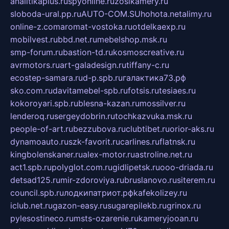
analitikaplus.ru
spyonline.ru
zosikamery.ru
sloboda-ural.pp.ru
AUTO-COM.SU
hohota.net
alimy.ru
online-z.com
aromat-vostoka.ru
otdelkaexp.ru
mobilvest.ru
bbd.net.ru
mebelshop.msk.ru
smp-forum.ru
bastion-td.ru
kosmoscreative.ru
avrmotors.ru
art-galadesign.ru
tiffany-c.ru
ecostep-samara.ru
d-p.spb.ru
галактика73.рф
sko.com.ru
davitamebel-spb.ru
fotsis.ru
tesiaes.ru
kokoroyari.spb.ru
blesna-kazan.ru
mossilver.ru
lenderoq.ru
sergeydobrin.ru
tochkazvuka.msk.ru
people-of-art.ru
bezzubova.ru
clubtibet.ru
orior-aks.ru
dynamoauto.ru
szk-favorit.ru
carlines.ru
flatnsk.ru
kingbolenskaner.ru
alex-motor.ru
astroline.net.ru
act1.spb.ru
polyglot.com.ru
gidlipetsk.ru
ooo-driada.ru
detsad125.ru
mir-zdoroviya.ru
bruslanovo.ru
siterem.ru
council.spb.ru
лодкипатриот.рф
kafekolizey.ru
iclub.net.ru
gazon-easy.ru
sugarepilekb.ru
grinox.ru
pylesostineco.ru
msts-ozarenie.ru
kameryjooan.ru