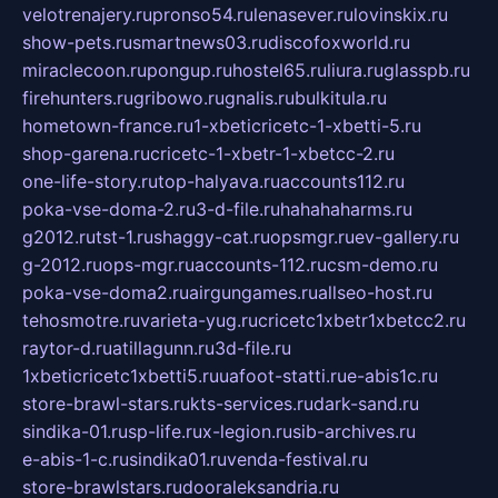
velotrenajery.ru
pronso54.ru
lenasever.ru
lovinskix.ru
show-pets.ru
smartnews03.ru
discofoxworld.ru
miraclecoon.ru
pongup.ru
hostel65.ru
liura.ru
glasspb.ru
firehunters.ru
gribowo.ru
gnalis.ru
bulkitula.ru
hometown-france.ru
1-xbeticricetc-1-xbetti-5.ru
shop-garena.ru
cricetc-1-xbetr-1-xbetcc-2.ru
one-life-story.ru
top-halyava.ru
accounts112.ru
poka-vse-doma-2.ru
3-d-file.ru
hahahaharms.ru
g2012.ru
tst-1.ru
shaggy-cat.ru
opsmgr.ru
ev-gallery.ru
g-2012.ru
ops-mgr.ru
accounts-112.ru
csm-demo.ru
poka-vse-doma2.ru
airgungames.ru
allseo-host.ru
tehosmotre.ru
varieta-yug.ru
cricetc1xbetr1xbetcc2.ru
raytor-d.ru
atillagunn.ru
3d-file.ru
1xbeticricetc1xbetti5.ru
uafoot-statti.ru
e-abis1c.ru
store-brawl-stars.ru
kts-services.ru
dark-sand.ru
sindika-01.ru
sp-life.ru
x-legion.ru
sib-archives.ru
e-abis-1-c.ru
sindika01.ru
venda-festival.ru
store-brawlstars.ru
dooraleksandria.ru