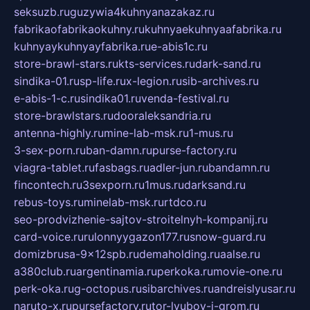
seksuzb.ru
guzywia4kuhnyanazakaz.ru
fabrikaofabrikaokuhny.ru
kuhnyaekuhnyaafabrika.ru
kuhnyaykuhnyayfabrika.ru
e-abis1c.ru
store-brawl-stars.ru
kts-services.ru
dark-sand.ru
sindika-01.ru
sp-life.ru
x-legion.ru
sib-archives.ru
e-abis-1-c.ru
sindika01.ru
venda-festival.ru
store-brawlstars.ru
dooraleksandria.ru
antenna-highly.ru
mine-lab-msk.ru
1-mus.ru
3-sex-porn.ru
ban-damn.ru
purse-factory.ru
viagra-tablet.ru
fasbags.ru
adler-jun.ru
bandamn.ru
fincontech.ru
3sexporn.ru
1mus.ru
darksand.ru
rebus-toys.ru
minelab-msk.ru
rtdco.ru
seo-prodvizhenie-sajtov-stroitelnyh-kompanij.ru
card-voice.ru
rulonnyygazon177.ru
snow-guard.ru
domizbrusa-9x12spb.ru
demaholding.ru
aalse.ru
a380club.ru
argentinamia.ru
perkoka.ru
movie-one.ru
perk-oka.ru
g-octopus.ru
sibarchives.ru
andreislyusar.ru
naruto-x.ru
pursefactory.ru
tor-lyubov-i-grom.ru