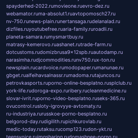
spayderhed-2022.ru
movieone.ru
evro-dez.ru
webamator.ru
ma-absolut1.ru
avtopomosch27.ru
nv-750.ru
news-plain.ru
nertansaga.ru
delanalad.ru
dizfiles.ru
youtubefree.ru
aria-family.ru
roadli.ru
planeta-samara.ru
mysmartbuy.ru
matrasy-kemerovo.ru
ashanet.ru
trade-farm.ru
dotcustoms.ru
domizbrusa9x12spb.ru
autodamp.ru
narasimha.ru
djcommodities.ru
nv750.ru
x-ton.ru
newsplain.ru
cardvoice.ru
modopaper.ru
manunae.ru
gbget.ru
alfeihavsalnassr.ru
madoma.ru
tajuncos.ru
petrovkasports.ru
porno-online-besplatno.ru
splclub.ru
york-life.ru
doroga-expo.ru
ribery.ru
cleanmedicine.ru
slovar-ivrit.ru
porno-video-besplatno.ru
seks-365.ru
ovucontrol.ru
sloty-igrovyye-avtomaty.ru
ru-industriya.ru
russkoe-porno-besplatno.ru
belgorod-day.ru
digilith.ru
pichkurovlab.ru
medic-today.ru
taksu.ru
comp123.ru
don-ykt.ru
teensvoice.ru
imgsharing.ru
domashnee-porno.ru