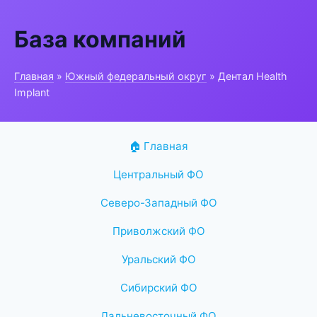
База компаний
Главная
»
Южный федеральный округ
» Дентал Health
Implant
🏠 Главная
Центральный ФО
Северо-Западный ФО
Приволжский ФО
Уральский ФО
Сибирский ФО
Дальневосточный ФО