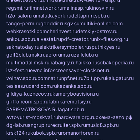
dieselvostok.ru
24hostel.msk.ru
w-dev.ru
f-ship.ru
regsmi.ru
filmnetwork.ru
malinasp.ru
kinosvin.ru
h2o-salon.ru
malutkayork.ru
deltaprim.spb.ru
tango-perm.ru
gooddir.ru
sgv.su
multiki-online.com
webkrasotki.com
cherinvest.ru
detskiy-ostrov.ru
ankou.spb.ru
alvesta1.ru
pdf-creator.ru
nix-files.org.ru
sakhatoday.ru
elektrikersymboler.ru
sputnikyes.ru
golf2club.msk.ru
aeforums.ru
zallclub.ru
multimodal.msk.ru
habaigry.ru
haikko.ru
sobakopedia.ru
isz-fest.ru
ewnc.info
screensaver-clock.net.ru
volnav.spb.ru
comnat.ru
npf.net.ru
7bit.pp.ru
kalugatur.ru
tesiaes.ru
card.com.ru
kazanka.spb.ru
gildiya-kuznecov.ru
kameryboavision.ru
griffoncom.spb.ru
fabrika-emotsiy.ru
PARK-MATROSOVA.RU
agat.spb.ru
avtoyurist-moskva1.ru
hardware.org.ru
схема-авто.рф
dg-lab.ru
angrup.ru
recruiter.spb.ru
music8.spb.ru
krsk124.ru
kubok.spb.ru
romanofforex.ru