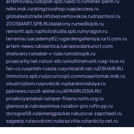
artemovskij.ru
dopler.spb.ru
aid70.ru
metall-perm.ru
ndm.msk.ru
ratingzooshop.ru
apiaccess.ru
globalautotrade.info
bezverhovskoe.ru
drsschool.ru
ZOOSMART.SPB.RU
dalakony.ru
medikijob.ru
remontt.spb.ru
photostudia.spb.ru
myragon.ru
terramia.ru
academy62.ru
gardengallereya.ru
rti.com.ru
artem-news.ru
biserinca.ru
krasnodarkurort.com
imshowtv.ru
mebel-v-tule.ru
mobtopik.ru
pcsecurity.net.ru
tool-sib.ru
multimetrunit.ru
sp-tour.ru
fan-cs.ru
santeh-russia.ru
symbian9.net.ru
DSHAIR.RU
tmmotors.spb.ru
xjocuricopii.com
musavtomat.msk.ru
obustrojdom.ru
sovetcik.ru
ybaranovskaya.ru
ppknews.ru
cult-alshei.ru
JAPANRUSSIA.RU
proekciyamebel.ru
imper-finans.ru
rim.org.ru
glamourai.ru
brassminus.ru
zabor-pro.ru
ftn.pp.ru
dorogoe58.ru
laimengpacker.ru
kuzova-zapchasti.ru
sageerp.ru
taxodrom.ru
dsrazvitie.ru
hardcity.net.ru
ratinghomegames.ru
topservice25.ru
gubernyan.ru