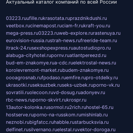
Актуальный каталог компаний по всей России
03223.ru
ufille.ru
krasotata.ru
prazdnikdushi.ru
veetbox.ru
cinemapost.ru
ciam-fr.ru
kraft-you.ru
mega-press.ru
03223.ru
web-explore.ru
rastenuya.ru
eurovision-russia.ru
strah-news.ru
freeride-team.ru
itrack-24.ru
sexshopexpress.ru
autostudiopro.ru
alabuga-cityhotel.ru
pornv.ru
atlantpereezd.ru
bud-em-znakomye.ru
a-cdc.ru
elektrostal-news.ru
korolevremont-market.ru
budem-znakomye.ru
oooagrosnab.ru
fpodaso.ru
emfire.ru
pro-otdelky.ru
ukrasotki.ru
seksuzbek.ru
seks-uzbek.ru
porno-vk.ru
sovratili.ru
olecoon.ru
vd-dosug.ru
adonyev.ru
rbc-news.ru
porno-skvirt.ru
krospr.ru
13autor-kolonka.ru
sormol.ru
2rich.ru
hostel-65.ru
hostserve.ru
porno-na-russkom.ru
mishinlab.ru
neznobi.ru
bigfatcc.ru
habble.ru
starbucksvia.ru
delfinet.ru
silvernano.ru
elestal.ru
vektor-doroga.ru