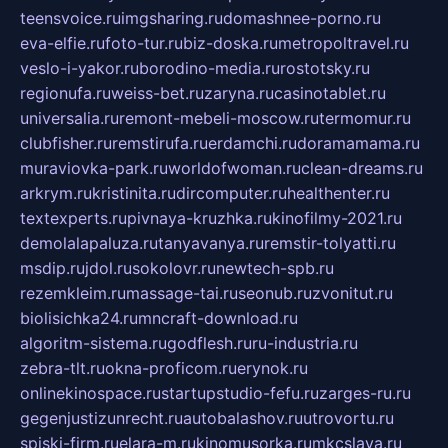
teensvoice.ru
imgsharing.ru
domashnee-porno.ru
eva-elfie.ru
foto-tur.ru
biz-doska.ru
metropoltravel.ru
veslo-i-yakor.ru
borodino-media.ru
rostotsky.ru
regionufa.ru
weiss-bet.ru
zaryna.ru
casinotablet.ru
universalia.ru
remont-mebeli-moscow.ru
termomur.ru
clubfisher.ru
remstirufa.ru
erdamchi.ru
doramamama.ru
muraviovka-park.ru
worldofwoman.ru
clean-dreams.ru
arkrym.ru
kristinita.ru
dircomputer.ru
healthenter.ru
textexperts.ru
pivnaya-kruzhka.ru
kinofilmy-2021.ru
demolalapaluza.ru
tanyavanya.ru
remstir-tolyatti.ru
msdip.ru
jdol.ru
sokolovr.ru
newtech-spb.ru
rezemkleim.ru
massage-tai.ru
seonub.ru
zvonitut.ru
biolisichka24.ru
mncraft-download.ru
algoritm-sistema.ru
godflesh.ru
ru-industria.ru
zebra-tlt.ru
okna-proficom.ru
erynok.ru
onlinekinospace.ru
startupstudio-fefu.ru
zarges-ru.ru
gegenjustizunrecht.ru
autobalashov.ru
utrovortu.ru
spiski-firm.ru
elara-m.ru
kinomusorka.ru
mkcslava.ru