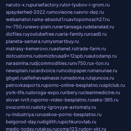
naruto-x.ru
pursefactory.ru
tor-lyubov-i-grom.ru
spayderhed-2022.ru
movieone.ru
evro-dez.ru
webamator.ru
ma-absolut1.ru
avtopomosch27.ru
nv-750.ru
news-plain.ru
nertansaga.ru
delanalad.ru
dizfiles.ru
youtubefree.ru
aria-family.ru
roadli.ru
planeta-samara.ru
mysmartbuy.ru
matrasy-kemerovo.ru
ashanet.ru
trade-farm.ru
dotcustoms.ru
domizbrusa9x12spb.ru
autodamp.ru
narasimha.ru
djcommodities.ru
nv750.ru
x-ton.ru
newsplain.ru
cardvoice.ru
modopaper.ru
manunae.ru
gbget.ru
alfeihavsalnassr.ru
madoma.ru
tajuncos.ru
petrovkasports.ru
porno-online-besplatno.ru
splclub.ru
york-life.ru
doroga-expo.ru
ribery.ru
cleanmedicine.ru
slovar-ivrit.ru
porno-video-besplatno.ru
seks-365.ru
ovucontrol.ru
sloty-igrovyye-avtomaty.ru
ru-industriya.ru
russkoe-porno-besplatno.ru
belgorod-day.ru
digilith.ru
pichkurovlab.ru
medic-today.ru
taksu.ru
comp123.ru
don-ykt.ru