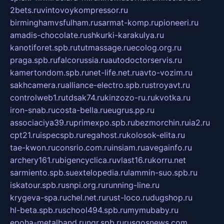
2bets.ru
vintovoykompressor.ru
birminghamvsfulham.ru
sarmat-komp.ru
pioneeri.ru
amadis-chocolate.ru
shkurki-karakulya.ru
kanotiforet.spb.ru
tutmassage.ru
ecolog.org.ru
praga.spb.ru
falcorussia.ru
autodoctorservis.ru
kamertondom.spb.ru
net-life.net.ru
avto-vozim.ru
sakhcamera.ru
alliance-electro.spb.ru
stroyavt.ru
controlweb1.ru
tdsak74.ru
kinzozo-ru.ru
kvotka.ru
iron-snab.ru
costa-bella.ru
eugrus.pp.ru
associaciya39.ru
primexpo.spb.ru
bezmorchin.ru
ia2.ru
cpt21.ru
ispecspb.ru
regahost.ru
kolosok-elita.ru
tae-kwon.ru
consrio.com.ru
insiam.ru
avegainfo.ru
archery161.ru
bigencyclica.ru
vlast16.ru
korru.net
sarmiento.spb.su
extelopedia.ru
lammin-suo.spb.ru
iskatour.spb.ru
snpi.org.ru
running-line.ru
krygeva-spa.ru
chel.net.ru
rust-loco.ru
dugshop.ru
hl-beta.spb.ru
school494.spb.ru
mymubaby.ru
epoha-metalband.ru
ngr.spb.ru
rusgosnews.com