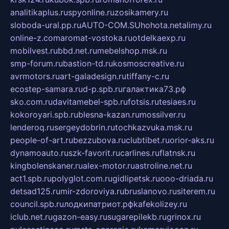
analitikaplus.ru
spyonline.ru
zosikamery.ru
sloboda-ural.pp.ru
AUTO-COM.SU
hohota.net
alimy.ru
online-z.com
aromat-vostoka.ru
otdelkaexp.ru
mobilvest.ru
bbd.net.ru
mebelshop.msk.ru
smp-forum.ru
bastion-td.ru
kosmoscreative.ru
avrmotors.ru
art-galadesign.ru
tiffany-c.ru
ecostep-samara.ru
d-p.spb.ru
галактика73.рф
sko.com.ru
davitamebel-spb.ru
fotsis.ru
tesiaes.ru
kokoroyari.spb.ru
blesna-kazan.ru
mossilver.ru
lenderoq.ru
sergeydobrin.ru
tochkazvuka.msk.ru
people-of-art.ru
bezzubova.ru
clubtibet.ru
orior-aks.ru
dynamoauto.ru
szk-favorit.ru
carlines.ru
flatnsk.ru
kingbolenskaner.ru
alex-motor.ru
astroline.net.ru
act1.spb.ru
polyglot.com.ru
gidlipetsk.ru
ooo-driada.ru
detsad125.ru
mir-zdoroviya.ru
bruslanovo.ru
siterem.ru
council.spb.ru
лодкипатриот.рф
kafekolizey.ru
iclub.net.ru
gazon-easy.ru
sugarepilekb.ru
grinox.ru