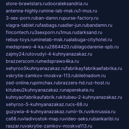
store-brawlstars.ru
dooraleksandria.ru
antenna-highly.ru
mine-lab-msk.ru
1-mus.ru
3-sex-porn.ru
ban-damn.ru
purse-factory.ru
viagra-tablet.ru
fasbags.ru
adler-jun.ru
bandamn.ru
fincontech.ru
3sexporn.ru
1mus.ru
darksand.ru
rebus-toys.ru
minelab-msk.ru
alabuga-cityhotel.ru
medsprawo-4-ka.ru
2864420.ru
blagodarenie-spb.ru
zajmy24.ru
tovudyi-4-kuhnyanazakaz.ru
brazzerscom.ru
medsprawo4ka.ru
xehyroo5kuhnyanazakaz.ru
fabrikayfabrikaefabrika.ru
vskrytie-zamkov-moskva-113.ru
biletnadom.ru
zed-online.ru
pimchax.ru
brazzers-hd.ru
z-host.ru
kitubeu2kuhnyanazakaz.ru
naperekate.ru
kuhnyaofabrikaufabrik.ru
kitubeu-2-kuhnyanazakaz.ru
xehyroo-5-kuhnyanazakaz.ru
cs-68.ru
guzywia-4-kuhnyanazakaz.ru
mir-tk.ru
vlknrussia.ru
cs68.ru
vladivostok-map.ru
video-seks.ru
bankaribi.ru
raszar.ru
vskrytie-zamkov-moskva113.ru