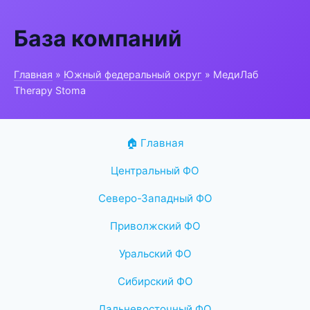
База компаний
Главная
»
Южный федеральный округ
» МедиЛаб
Therapy Stoma
🏠 Главная
Центральный ФО
Северо-Западный ФО
Приволжский ФО
Уральский ФО
Сибирский ФО
Дальневосточный ФО