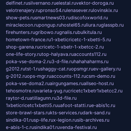
delfinet.ru
silvernano.ru
elestal.ru
vektor-doroga.ru
velotrenajery.ru
pronso54.ru
lenasever.ru
lovinskix.ru
show-pets.ru
smartnews03.ru
discofoxworld.ru
miraclecoon.ru
pongup.ru
hostel65.ru
liura.ru
glasspb.ru
firehunters.ru
gribowo.ru
gnalis.ru
bulkitula.ru
hometown-france.ru
1-xbeticricetc-1-xbetti-5.ru
shop-garena.ru
cricetc-1-xbetr-1-xbetcc-2.ru
one-life-story.ru
top-halyava.ru
accounts112.ru
poka-vse-doma-2.ru
3-d-file.ru
hahahaharms.ru
g2012.ru
tst-1.ru
shaggy-cat.ru
opsmgr.ru
ev-gallery.ru
g-2012.ru
ops-mgr.ru
accounts-112.ru
csm-demo.ru
poka-vse-doma2.ru
airgungames.ru
allseo-host.ru
tehosmotre.ru
varieta-yug.ru
cricetc1xbetr1xbetcc2.ru
raytor-d.ru
atillagunn.ru
3d-file.ru
1xbeticricetc1xbetti5.ru
uafoot-statti.ru
e-abis1c.ru
store-brawl-stars.ru
kts-services.ru
dark-sand.ru
sindika-01.ru
sp-life.ru
x-legion.ru
sib-archives.ru
e-abis-1-c.ru
sindika01.ru
venda-festival.ru