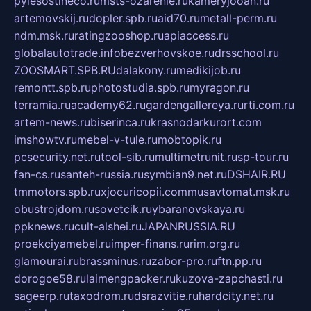
pylesostineco.ru
msts-ozarenie.ru
kameryjooan.ru
artemovskij.ru
dopler.spb.ru
aid70.ru
metall-perm.ru
ndm.msk.ru
ratingzooshop.ru
apiaccess.ru
globalautotrade.info
bezverhovskoe.ru
drsschool.ru
ZOOSMART.SPB.RU
dalakony.ru
medikijob.ru
remontt.spb.ru
photostudia.spb.ru
myragon.ru
terramia.ru
academy62.ru
gardengallereya.ru
rti.com.ru
artem-news.ru
biserinca.ru
krasnodarkurort.com
imshowtv.ru
mebel-v-tule.ru
mobtopik.ru
pcsecurity.net.ru
tool-sib.ru
multimetrunit.ru
sp-tour.ru
fan-cs.ru
santeh-russia.ru
symbian9.net.ru
DSHAIR.RU
tmmotors.spb.ru
xjocuricopii.com
musavtomat.msk.ru
obustrojdom.ru
sovetcik.ru
ybaranovskaya.ru
ppknews.ru
cult-alshei.ru
JAPANRUSSIA.RU
proekciyamebel.ru
imper-finans.ru
rim.org.ru
glamourai.ru
brassminus.ru
zabor-pro.ru
ftn.pp.ru
dorogoe58.ru
laimengpacker.ru
kuzova-zapchasti.ru
sageerp.ru
taxodrom.ru
dsrazvitie.ru
hardcity.net.ru