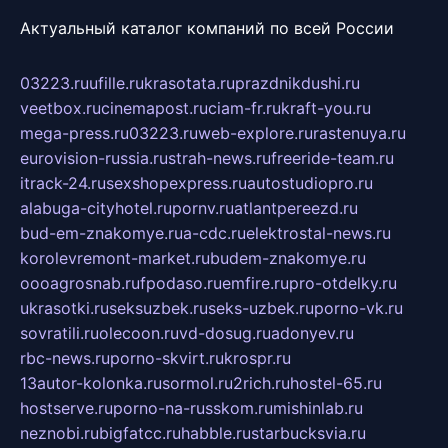
Актуальный каталог компаний по всей России
03223.ru
ufille.ru
krasotata.ru
prazdnikdushi.ru
veetbox.ru
cinemapost.ru
ciam-fr.ru
kraft-you.ru
mega-press.ru
03223.ru
web-explore.ru
rastenuya.ru
eurovision-russia.ru
strah-news.ru
freeride-team.ru
itrack-24.ru
sexshopexpress.ru
autostudiopro.ru
alabuga-cityhotel.ru
pornv.ru
atlantpereezd.ru
bud-em-znakomye.ru
a-cdc.ru
elektrostal-news.ru
korolevremont-market.ru
budem-znakomye.ru
oooagrosnab.ru
fpodaso.ru
emfire.ru
pro-otdelky.ru
ukrasotki.ru
seksuzbek.ru
seks-uzbek.ru
porno-vk.ru
sovratili.ru
olecoon.ru
vd-dosug.ru
adonyev.ru
rbc-news.ru
porno-skvirt.ru
krospr.ru
13autor-kolonka.ru
sormol.ru
2rich.ru
hostel-65.ru
hostserve.ru
porno-na-russkom.ru
mishinlab.ru
neznobi.ru
bigfatcc.ru
habble.ru
starbucksvia.ru