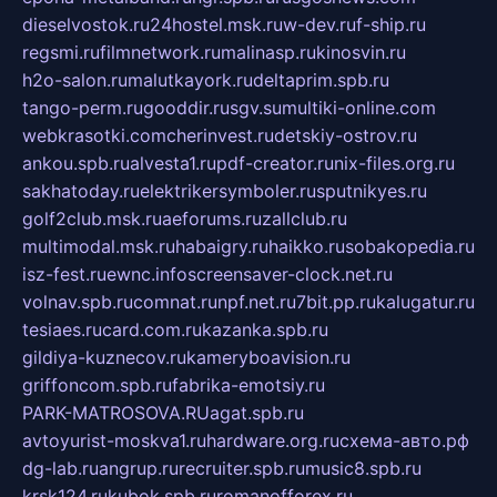
dieselvostok.ru
24hostel.msk.ru
w-dev.ru
f-ship.ru
regsmi.ru
filmnetwork.ru
malinasp.ru
kinosvin.ru
h2o-salon.ru
malutkayork.ru
deltaprim.spb.ru
tango-perm.ru
gooddir.ru
sgv.su
multiki-online.com
webkrasotki.com
cherinvest.ru
detskiy-ostrov.ru
ankou.spb.ru
alvesta1.ru
pdf-creator.ru
nix-files.org.ru
sakhatoday.ru
elektrikersymboler.ru
sputnikyes.ru
golf2club.msk.ru
aeforums.ru
zallclub.ru
multimodal.msk.ru
habaigry.ru
haikko.ru
sobakopedia.ru
isz-fest.ru
ewnc.info
screensaver-clock.net.ru
volnav.spb.ru
comnat.ru
npf.net.ru
7bit.pp.ru
kalugatur.ru
tesiaes.ru
card.com.ru
kazanka.spb.ru
gildiya-kuznecov.ru
kameryboavision.ru
griffoncom.spb.ru
fabrika-emotsiy.ru
PARK-MATROSOVA.RU
agat.spb.ru
avtoyurist-moskva1.ru
hardware.org.ru
схема-авто.рф
dg-lab.ru
angrup.ru
recruiter.spb.ru
music8.spb.ru
krsk124.ru
kubok.spb.ru
romanofforex.ru