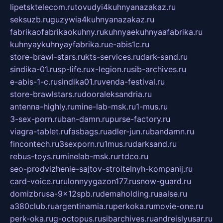
lipetsktelecom.ru
tovudyi4kuhnyanazakaz.ru
seksuzb.ru
guzywia4kuhnyanazakaz.ru
fabrikaofabrikaokuhny.ru
kuhnyaekuhnyaafabrika.ru
kuhnyaykuhnyayfabrika.ru
e-abis1c.ru
store-brawl-stars.ru
kts-services.ru
dark-sand.ru
sindika-01.ru
sp-life.ru
x-legion.ru
sib-archives.ru
e-abis-1-c.ru
sindika01.ru
venda-festival.ru
store-brawlstars.ru
dooraleksandria.ru
antenna-highly.ru
mine-lab-msk.ru
1-mus.ru
3-sex-porn.ru
ban-damn.ru
purse-factory.ru
viagra-tablet.ru
fasbags.ru
adler-jun.ru
bandamn.ru
fincontech.ru
3sexporn.ru
1mus.ru
darksand.ru
rebus-toys.ru
minelab-msk.ru
rtdco.ru
seo-prodvizhenie-sajtov-stroitelnyh-kompanij.ru
card-voice.ru
rulonnyygazon177.ru
snow-guard.ru
domizbrusa-9x12spb.ru
demaholding.ru
aalse.ru
a380club.ru
argentinamia.ru
perkoka.ru
movie-one.ru
perk-oka.ru
g-octopus.ru
sibarchives.ru
andreislyusar.ru