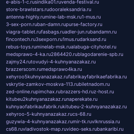
e-abis-1-c.ru
sindika01.ru
venda-festival.ru
store-brawlstars.ru
dooraleksandria.ru
antenna-highly.ru
mine-lab-msk.ru
1-mus.ru
3-sex-porn.ru
ban-damn.ru
purse-factory.ru
viagra-tablet.ru
fasbags.ru
adler-jun.ru
bandamn.ru
fincontech.ru
3sexporn.ru
1mus.ru
darksand.ru
rebus-toys.ru
minelab-msk.ru
alabuga-cityhotel.ru
medsprawo-4-ka.ru
2864420.ru
blagodarenie-spb.ru
zajmy24.ru
tovudyi-4-kuhnyanazakaz.ru
brazzerscom.ru
medsprawo4ka.ru
xehyroo5kuhnyanazakaz.ru
fabrikayfabrikaefabrika.ru
vskrytie-zamkov-moskva-113.ru
biletnadom.ru
zed-online.ru
pimchax.ru
brazzers-hd.ru
z-host.ru
kitubeu2kuhnyanazakaz.ru
naperekate.ru
kuhnyaofabrikaufabrik.ru
kitubeu-2-kuhnyanazakaz.ru
xehyroo-5-kuhnyanazakaz.ru
cs-68.ru
guzywia-4-kuhnyanazakaz.ru
mir-tk.ru
vlknrussia.ru
cs68.ru
vladivostok-map.ru
video-seks.ru
bankaribi.ru