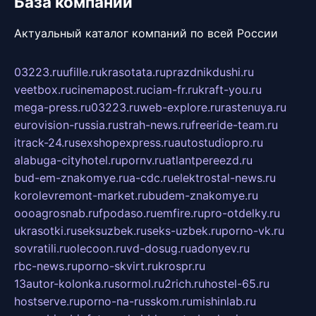
База компаний
Актуальный каталог компаний по всей России
03223.ru
ufille.ru
krasotata.ru
prazdnikdushi.ru
veetbox.ru
cinemapost.ru
ciam-fr.ru
kraft-you.ru
mega-press.ru
03223.ru
web-explore.ru
rastenuya.ru
eurovision-russia.ru
strah-news.ru
freeride-team.ru
itrack-24.ru
sexshopexpress.ru
autostudiopro.ru
alabuga-cityhotel.ru
pornv.ru
atlantpereezd.ru
bud-em-znakomye.ru
a-cdc.ru
elektrostal-news.ru
korolevremont-market.ru
budem-znakomye.ru
oooagrosnab.ru
fpodaso.ru
emfire.ru
pro-otdelky.ru
ukrasotki.ru
seksuzbek.ru
seks-uzbek.ru
porno-vk.ru
sovratili.ru
olecoon.ru
vd-dosug.ru
adonyev.ru
rbc-news.ru
porno-skvirt.ru
krospr.ru
13autor-kolonka.ru
sormol.ru
2rich.ru
hostel-65.ru
hostserve.ru
porno-na-russkom.ru
mishinlab.ru