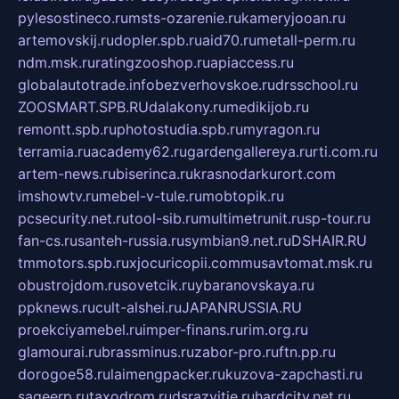
pylesostineco.ru
msts-ozarenie.ru
kameryjooan.ru
artemovskij.ru
dopler.spb.ru
aid70.ru
metall-perm.ru
ndm.msk.ru
ratingzooshop.ru
apiaccess.ru
globalautotrade.info
bezverhovskoe.ru
drsschool.ru
ZOOSMART.SPB.RU
dalakony.ru
medikijob.ru
remontt.spb.ru
photostudia.spb.ru
myragon.ru
terramia.ru
academy62.ru
gardengallereya.ru
rti.com.ru
artem-news.ru
biserinca.ru
krasnodarkurort.com
imshowtv.ru
mebel-v-tule.ru
mobtopik.ru
pcsecurity.net.ru
tool-sib.ru
multimetrunit.ru
sp-tour.ru
fan-cs.ru
santeh-russia.ru
symbian9.net.ru
DSHAIR.RU
tmmotors.spb.ru
xjocuricopii.com
musavtomat.msk.ru
obustrojdom.ru
sovetcik.ru
ybaranovskaya.ru
ppknews.ru
cult-alshei.ru
JAPANRUSSIA.RU
proekciyamebel.ru
imper-finans.ru
rim.org.ru
glamourai.ru
brassminus.ru
zabor-pro.ru
ftn.pp.ru
dorogoe58.ru
laimengpacker.ru
kuzova-zapchasti.ru
sageerp.ru
taxodrom.ru
dsrazvitie.ru
hardcity.net.ru