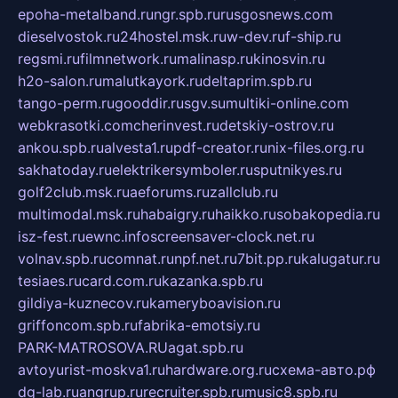
epoha-metalband.ru
ngr.spb.ru
rusgosnews.com
dieselvostok.ru
24hostel.msk.ru
w-dev.ru
f-ship.ru
regsmi.ru
filmnetwork.ru
malinasp.ru
kinosvin.ru
h2o-salon.ru
malutkayork.ru
deltaprim.spb.ru
tango-perm.ru
gooddir.ru
sgv.su
multiki-online.com
webkrasotki.com
cherinvest.ru
detskiy-ostrov.ru
ankou.spb.ru
alvesta1.ru
pdf-creator.ru
nix-files.org.ru
sakhatoday.ru
elektrikersymboler.ru
sputnikyes.ru
golf2club.msk.ru
aeforums.ru
zallclub.ru
multimodal.msk.ru
habaigry.ru
haikko.ru
sobakopedia.ru
isz-fest.ru
ewnc.info
screensaver-clock.net.ru
volnav.spb.ru
comnat.ru
npf.net.ru
7bit.pp.ru
kalugatur.ru
tesiaes.ru
card.com.ru
kazanka.spb.ru
gildiya-kuznecov.ru
kameryboavision.ru
griffoncom.spb.ru
fabrika-emotsiy.ru
PARK-MATROSOVA.RU
agat.spb.ru
avtoyurist-moskva1.ru
hardware.org.ru
схема-авто.рф
dg-lab.ru
angrup.ru
recruiter.spb.ru
music8.spb.ru