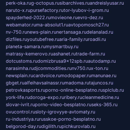
perk-oka.ru
g-octopus.ru
sibarchives.ru
andreislyusar.ru
naruto-x.ru
pursefactory.ru
tor-lyubov-i-grom.ru
spayderhed-2022.ru
movieone.ru
evro-dez.ru
webamator.ru
ma-absolut1.ru
avtopomosch27.ru
nv-750.ru
news-plain.ru
nertansaga.ru
delanalad.ru
dizfiles.ru
youtubefree.ru
aria-family.ru
roadli.ru
planeta-samara.ru
mysmartbuy.ru
matrasy-kemerovo.ru
ashanet.ru
trade-farm.ru
dotcustoms.ru
domizbrusa9x12spb.ru
autodamp.ru
narasimha.ru
djcommodities.ru
nv750.ru
x-ton.ru
newsplain.ru
cardvoice.ru
modopaper.ru
manunae.ru
gbget.ru
alfeihavsalnassr.ru
madoma.ru
tajuncos.ru
petrovkasports.ru
porno-online-besplatno.ru
splclub.ru
york-life.ru
doroga-expo.ru
ribery.ru
cleanmedicine.ru
slovar-ivrit.ru
porno-video-besplatno.ru
seks-365.ru
ovucontrol.ru
sloty-igrovyye-avtomaty.ru
ru-industriya.ru
russkoe-porno-besplatno.ru
belgorod-day.ru
digilith.ru
pichkurovlab.ru