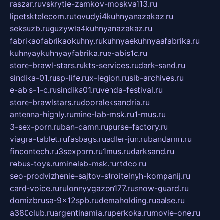
raszar.ru
vskrytie-zamkov-moskva113.ru
lipetsktelecom.ru
tovudyi4kuhnyanazakaz.ru
seksuzb.ru
guzywia4kuhnyanazakaz.ru
fabrikaofabrikaokuhny.ru
kuhnyaekuhnyaafabrika.ru
kuhnyaykuhnyayfabrika.ru
e-abis1c.ru
store-brawl-stars.ru
kts-services.ru
dark-sand.ru
sindika-01.ru
sp-life.ru
x-legion.ru
sib-archives.ru
e-abis-1-c.ru
sindika01.ru
venda-festival.ru
store-brawlstars.ru
dooraleksandria.ru
antenna-highly.ru
mine-lab-msk.ru
1-mus.ru
3-sex-porn.ru
ban-damn.ru
purse-factory.ru
viagra-tablet.ru
fasbags.ru
adler-jun.ru
bandamn.ru
fincontech.ru
3sexporn.ru
1mus.ru
darksand.ru
rebus-toys.ru
minelab-msk.ru
rtdco.ru
seo-prodvizhenie-sajtov-stroitelnyh-kompanij.ru
card-voice.ru
rulonnyygazon177.ru
snow-guard.ru
domizbrusa-9x12spb.ru
demaholding.ru
aalse.ru
a380club.ru
argentinamia.ru
perkoka.ru
movie-one.ru