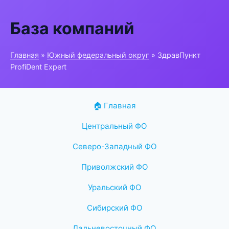
База компаний
Главная
»
Южный федеральный округ
» ЗдравПункт
ProfiDent Expert
🏠 Главная
Центральный ФО
Северо-Западный ФО
Приволжский ФО
Уральский ФО
Сибирский ФО
Дальневосточный ФО