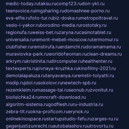
medic-today.ru
taksu.ru
comp123.ru
don-ykt.ru
teensvoice.ru
imgsharing.ru
domashnee-porno.ru
eva-elfie.ru
foto-tur.ru
biz-doska.ru
metropoltravel.ru
veslo-i-yakor.ru
borodino-media.ru
rostotsky.ru
regionufa.ru
weiss-bet.ru
zaryna.ru
casinotablet.ru
universalia.ru
remont-mebeli-moscow.ru
termomur.ru
clubfisher.ru
remstirufa.ru
erdamchi.ru
doramamama.ru
muraviovka-park.ru
worldofwoman.ru
clean-dreams.ru
arkrym.ru
kristinita.ru
dircomputer.ru
healthenter.ru
textexperts.ru
pivnaya-kruzhka.ru
kinofilmy-2021.ru
demolalapaluza.ru
tanyavanya.ru
remstir-tolyatti.ru
msdip.ru
jdol.ru
sokolovr.ru
newtech-spb.ru
rezemkleim.ru
massage-tai.ru
seonub.ru
zvonitut.ru
biolisichka24.ru
mncraft-download.ru
algoritm-sistema.ru
godflesh.ru
ru-industria.ru
zebra-tlt.ru
okna-proficom.ru
erynok.ru
onlinekinospace.ru
startupstudio-fefu.ru
zarges-ru.ru
gegenjustizunrecht.ru
autobalashov.ru
utrovortu.ru