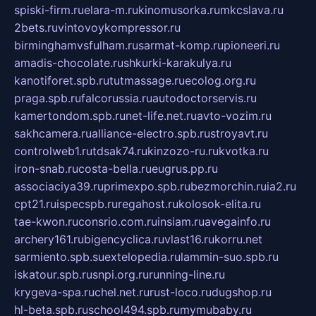
spiski-firm.ru
elara-m.ru
kinomusorka.ru
mkcslava.ru
2bets.ru
vintovoykompressor.ru
birminghamvsfulham.ru
sarmat-komp.ru
pioneeri.ru
amadis-chocolate.ru
shkurki-karakulya.ru
kanotiforet.spb.ru
tutmassage.ru
ecolog.org.ru
praga.spb.ru
falcorussia.ru
autodoctorservis.ru
kamertondom.spb.ru
net-life.net.ru
avto-vozim.ru
sakhcamera.ru
alliance-electro.spb.ru
stroyavt.ru
controlweb1.ru
tdsak74.ru
kinzozo-ru.ru
kvotka.ru
iron-snab.ru
costa-bella.ru
eugrus.pp.ru
associaciya39.ru
primexpo.spb.ru
bezmorchin.ru
ia2.ru
cpt21.ru
ispecspb.ru
regahost.ru
kolosok-elita.ru
tae-kwon.ru
consrio.com.ru
insiam.ru
avegainfo.ru
archery161.ru
bigencyclica.ru
vlast16.ru
korru.net
sarmiento.spb.su
extelopedia.ru
lammin-suo.spb.ru
iskatour.spb.ru
snpi.org.ru
running-line.ru
krygeva-spa.ru
chel.net.ru
rust-loco.ru
dugshop.ru
hl-beta.spb.ru
school494.spb.ru
mymubaby.ru