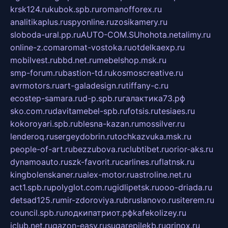
krsk124.ru
kubok.spb.ru
romanofforex.ru
analitikaplus.ru
spyonline.ru
zosikamery.ru
sloboda-ural.pp.ru
AUTO-COM.SU
hohota.net
alimy.ru
online-z.com
aromat-vostoka.ru
otdelkaexp.ru
mobilvest.ru
bbd.net.ru
mebelshop.msk.ru
smp-forum.ru
bastion-td.ru
kosmoscreative.ru
avrmotors.ru
art-galadesign.ru
tiffany-c.ru
ecostep-samara.ru
d-p.spb.ru
галактика73.рф
sko.com.ru
davitamebel-spb.ru
fotsis.ru
tesiaes.ru
kokoroyari.spb.ru
blesna-kazan.ru
mossilver.ru
lenderoq.ru
sergeydobrin.ru
tochkazvuka.msk.ru
people-of-art.ru
bezzubova.ru
clubtibet.ru
orior-aks.ru
dynamoauto.ru
szk-favorit.ru
carlines.ru
flatnsk.ru
kingbolenskaner.ru
alex-motor.ru
astroline.net.ru
act1.spb.ru
polyglot.com.ru
gidlipetsk.ru
ooo-driada.ru
detsad125.ru
mir-zdoroviya.ru
bruslanovo.ru
siterem.ru
council.spb.ru
лодкипатриот.рф
kafekolizey.ru
iclub.net.ru
gazon-easy.ru
sugarepilekb.ru
grinox.ru