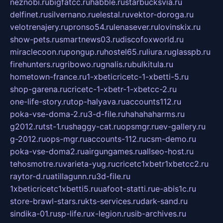
neznobi.ru
bigfatcc.ru
habble.ru
starbucksvia.ru
delfinet.ru
silvernano.ru
elestal.ru
vektor-doroga.ru
velotrenajery.ru
pronso54.ru
lenasever.ru
lovinskix.ru
show-pets.ru
smartnews03.ru
discofoxworld.ru
miraclecoon.ru
pongup.ru
hostel65.ru
liura.ru
glasspb.ru
firehunters.ru
gribowo.ru
gnalis.ru
bulkitula.ru
hometown-france.ru
1-xbeticricetc-1-xbetti-5.ru
shop-garena.ru
cricetc-1-xbetr-1-xbetcc-2.ru
one-life-story.ru
top-halyava.ru
accounts112.ru
poka-vse-doma-2.ru
3-d-file.ru
hahahaharms.ru
g2012.ru
tst-1.ru
shaggy-cat.ru
opsmgr.ru
ev-gallery.ru
g-2012.ru
ops-mgr.ru
accounts-112.ru
csm-demo.ru
poka-vse-doma2.ru
airgungames.ru
allseo-host.ru
tehosmotre.ru
varieta-yug.ru
cricetc1xbetr1xbetcc2.ru
raytor-d.ru
atillagunn.ru
3d-file.ru
1xbeticricetc1xbetti5.ru
uafoot-statti.ru
e-abis1c.ru
store-brawl-stars.ru
kts-services.ru
dark-sand.ru
sindika-01.ru
sp-life.ru
x-legion.ru
sib-archives.ru