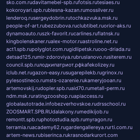
sko.com.ru
davitamebel-spb.ru
fotsis.ru
tesiaes.ru
kokoroyari.spb.ru
blesna-kazan.ru
mossilver.ru
lenderoq.ru
sergeydobrin.ru
tochkazvuka.msk.ru
people-of-art.ru
bezzubova.ru
clubtibet.ru
orior-aks.ru
dynamoauto.ru
szk-favorit.ru
carlines.ru
flatnsk.ru
kingbolenskaner.ru
alex-motor.ru
astroline.net.ru
act1.spb.ru
polyglot.com.ru
gidlipetsk.ru
ooo-driada.ru
detsad125.ru
mir-zdoroviya.ru
bruslanovo.ru
siterem.ru
council.spb.ru
лодкипатриот.рф
kafekolizey.ru
iclub.net.ru
gazon-easy.ru
sugarepilekb.ru
grinox.ru
pylesostineco.ru
msts-ozarenie.ru
kameryjooan.ru
artemovskij.ru
dopler.spb.ru
aid70.ru
metall-perm.ru
ndm.msk.ru
ratingzooshop.ru
apiaccess.ru
globalautotrade.info
bezverhovskoe.ru
drsschool.ru
ZOOSMART.SPB.RU
dalakony.ru
medikijob.ru
remontt.spb.ru
photostudia.spb.ru
myragon.ru
terramia.ru
academy62.ru
gardengallereya.ru
rti.com.ru
artem-news.ru
biserinca.ru
krasnodarkurort.com