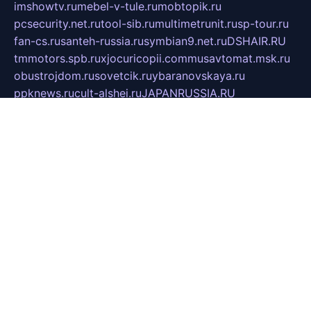
imshowtv.ru
mebel-v-tule.ru
mobtopik.ru
pcsecurity.net.ru
tool-sib.ru
multimetrunit.ru
sp-tour.ru
fan-cs.ru
santeh-russia.ru
symbian9.net.ru
DSHAIR.RU
tmmotors.spb.ru
xjocuricopii.com
musavtomat.msk.ru
obustrojdom.ru
sovetcik.ru
ybaranovskaya.ru
ppknews.ru
cult-alshei.ru
JAPANRUSSIA.RU
proekciyamebel.ru
imper-finans.ru
rim.org.ru
glamourai.ru
brassminus.ru
zabor-pro.ru
ftn.pp.ru
dorogoe58.ru
laimengpacker.ru
kuzova-zapchasti.ru
sageerp.ru
taxodrom.ru
dsrazvitie.ru
hardcity.net.ru
ratinghomegames.ru
topservice25.ru
gubernyan.ru
gtglasslined.ru
ii4.ru
tssport.spb.ru
andorra24.com
blackwallstreet.ru
oboimos.ru
optim-doors.com.ru
ikuch.ru
nycr.org.ru
npa21.ru
vremya-ch.spb.ru
desert000.ru
ivtorgi.ru
ifiori.ru
catalog-statei.ru
dcv.org.ru
spetsmaster174.ru
ipkameryhiseeu.ru
dum26.ru
ruspol.spb.ru
fr-opendp.ru
kam-solnyshko.ru
cheyenne-arapaho.ru
sevzapmetal.spb.ru