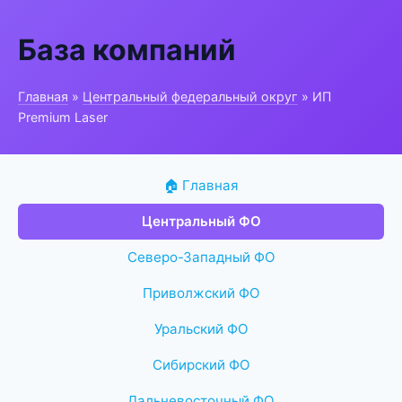
База компаний
Главная
»
Центральный федеральный округ
» ИП
Premium Laser
🏠 Главная
Центральный ФО
Северо-Западный ФО
Приволжский ФО
Уральский ФО
Сибирский ФО
Дальневосточный ФО