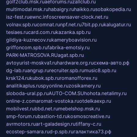
golf2club.msk.ru
aeforums.ru
zallclub.ru
multimodal.msk.ru
habaigry.ru
haikko.ru
sobakopedia.ru
isz-fest.ru
ewnc.info
screensaver-clock.net.ru
volnav.spb.ru
comnat.ru
npf.net.ru
7bit.pp.ru
kalugatur.ru
tesiaes.ru
card.com.ru
kazanka.spb.ru
gildiya-kuznecov.ru
kameryboavision.ru
griffoncom.spb.ru
fabrika-emotsiy.ru
PARK-MATROSOVA.RU
agat.spb.ru
avtoyurist-moskva1.ru
hardware.org.ru
схема-авто.рф
dg-lab.ru
angrup.ru
recruiter.spb.ru
music8.spb.ru
krsk124.ru
kubok.spb.ru
romanofforex.ru
analitikaplus.ru
spyonline.ru
zosikamery.ru
sloboda-ural.pp.ru
AUTO-COM.SU
hohota.net
alimy.ru
online-z.com
aromat-vostoka.ru
otdelkaexp.ru
mobilvest.ru
bbd.net.ru
mebelshop.msk.ru
smp-forum.ru
bastion-td.ru
kosmoscreative.ru
avrmotors.ru
art-galadesign.ru
tiffany-c.ru
ecostep-samara.ru
d-p.spb.ru
галактика73.рф