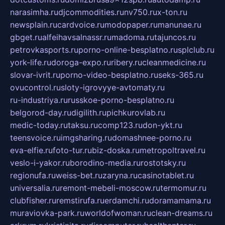
narasimha.ru
djcommodities.ru
nv750.ru
x-ton.ru
newsplain.ru
cardvoice.ru
modopaper.ru
manunae.ru
gbget.ru
alfeihavsalnassr.ru
madoma.ru
tajuncos.ru
petrovkasports.ru
porno-online-besplatno.ru
splclub.ru
york-life.ru
doroga-expo.ru
ribery.ru
cleanmedicine.ru
slovar-ivrit.ru
porno-video-besplatno.ru
seks-365.ru
ovucontrol.ru
sloty-igrovyye-avtomaty.ru
ru-industriya.ru
russkoe-porno-besplatno.ru
belgorod-day.ru
digilith.ru
pichkurovlab.ru
medic-today.ru
taksu.ru
comp123.ru
don-ykt.ru
teensvoice.ru
imgsharing.ru
domashnee-porno.ru
eva-elfie.ru
foto-tur.ru
biz-doska.ru
metropoltravel.ru
veslo-i-yakor.ru
borodino-media.ru
rostotsky.ru
regionufa.ru
weiss-bet.ru
zaryna.ru
casinotablet.ru
universalia.ru
remont-mebeli-moscow.ru
termomur.ru
clubfisher.ru
remstirufa.ru
erdamchi.ru
doramamama.ru
muraviovka-park.ru
worldofwoman.ru
clean-dreams.ru