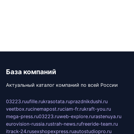
База компаний
Актуальный каталог компаний по всей России
03223.ru
ufille.ru
krasotata.ru
prazdnikdushi.ru
veetbox.ru
cinemapost.ru
ciam-fr.ru
kraft-you.ru
mega-press.ru
03223.ru
web-explore.ru
rastenuya.ru
eurovision-russia.ru
strah-news.ru
freeride-team.ru
itrack-24.ru
sexshopexpress.ru
autostudiopro.ru