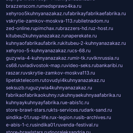
brazzerscom.ru
medsprawo4ka.ru
xehyroo5kuhnyanazakaz.ru
fabrikayfabrikaefabrika.ru
vskrytie-zamkov-moskva-113.ru
biletnadom.ru
zed-online.ru
pimchax.ru
brazzers-hd.ru
z-host.ru
kitubeu2kuhnyanazakaz.ru
naperekate.ru
kuhnyaofabrikaufabrik.ru
kitubeu-2-kuhnyanazakaz.ru
xehyroo-5-kuhnyanazakaz.ru
cs-68.ru
guzywia-4-kuhnyanazakaz.ru
mir-tk.ru
vlknrussia.ru
cs68.ru
vladivostok-map.ru
video-seks.ru
bankaribi.ru
raszar.ru
vskrytie-zamkov-moskva113.ru
lipetsktelecom.ru
tovudyi4kuhnyanazakaz.ru
seksuzb.ru
guzywia4kuhnyanazakaz.ru
fabrikaofabrikaokuhny.ru
kuhnyaekuhnyaafabrika.ru
kuhnyaykuhnyayfabrika.ru
e-abis1c.ru
store-brawl-stars.ru
kts-services.ru
dark-sand.ru
sindika-01.ru
sp-life.ru
x-legion.ru
sib-archives.ru
e-abis-1-c.ru
sindika01.ru
venda-festival.ru
store-brawlstars.ru
dooraleksandria.ru