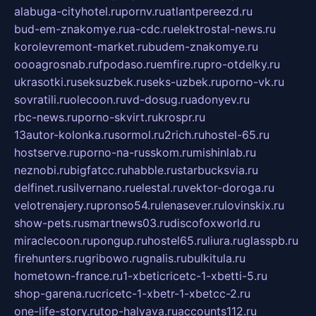
alabuga-cityhotel.ru
pornv.ru
atlantpereezd.ru
bud-em-znakomye.ru
a-cdc.ru
elektrostal-news.ru
korolevremont-market.ru
budem-znakomye.ru
oooagrosnab.ru
fpodaso.ru
emfire.ru
pro-otdelky.ru
ukrasotki.ru
seksuzbek.ru
seks-uzbek.ru
porno-vk.ru
sovratili.ru
olecoon.ru
vd-dosug.ru
adonyev.ru
rbc-news.ru
porno-skvirt.ru
krospr.ru
13autor-kolonka.ru
sormol.ru
2rich.ru
hostel-65.ru
hostserve.ru
porno-na-russkom.ru
mishinlab.ru
neznobi.ru
bigfatcc.ru
habble.ru
starbucksvia.ru
delfinet.ru
silvernano.ru
elestal.ru
vektor-doroga.ru
velotrenajery.ru
pronso54.ru
lenasever.ru
lovinskix.ru
show-pets.ru
smartnews03.ru
discofoxworld.ru
miraclecoon.ru
pongup.ru
hostel65.ru
liura.ru
glasspb.ru
firehunters.ru
gribowo.ru
gnalis.ru
bulkitula.ru
hometown-france.ru
1-xbeticricetc-1-xbetti-5.ru
shop-garena.ru
cricetc-1-xbetr-1-xbetcc-2.ru
one-life-story.ru
top-halyava.ru
accounts112.ru