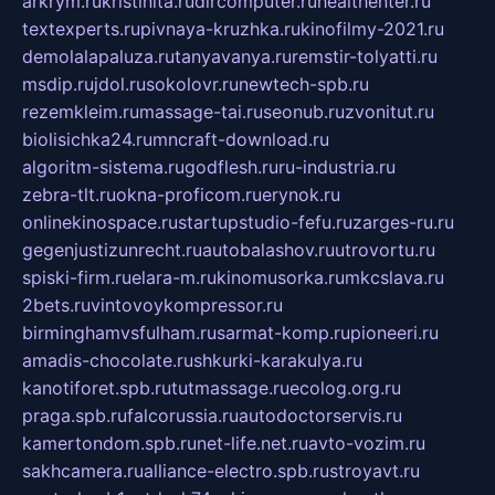
arkrym.ru
kristinita.ru
dircomputer.ru
healthenter.ru
textexperts.ru
pivnaya-kruzhka.ru
kinofilmy-2021.ru
demolalapaluza.ru
tanyavanya.ru
remstir-tolyatti.ru
msdip.ru
jdol.ru
sokolovr.ru
newtech-spb.ru
rezemkleim.ru
massage-tai.ru
seonub.ru
zvonitut.ru
biolisichka24.ru
mncraft-download.ru
algoritm-sistema.ru
godflesh.ru
ru-industria.ru
zebra-tlt.ru
okna-proficom.ru
erynok.ru
onlinekinospace.ru
startupstudio-fefu.ru
zarges-ru.ru
gegenjustizunrecht.ru
autobalashov.ru
utrovortu.ru
spiski-firm.ru
elara-m.ru
kinomusorka.ru
mkcslava.ru
2bets.ru
vintovoykompressor.ru
birminghamvsfulham.ru
sarmat-komp.ru
pioneeri.ru
amadis-chocolate.ru
shkurki-karakulya.ru
kanotiforet.spb.ru
tutmassage.ru
ecolog.org.ru
praga.spb.ru
falcorussia.ru
autodoctorservis.ru
kamertondom.spb.ru
net-life.net.ru
avto-vozim.ru
sakhcamera.ru
alliance-electro.spb.ru
stroyavt.ru