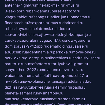
antenna-highly.ru
mine-lab-msk.ru
1-mus.ru
3-sex-porn.ru
ban-damn.ru
purse-factory.ru
viagra-tablet.ru
fasbags.ru
adler-jun.ru
bandamn.ru
fincontech.ru
3sexporn.ru
1mus.ru
darksand.ru
rebus-toys.ru
minelab-msk.ru
rtdco.ru
seo-prodvizhenie-sajtov-stroitelnyh-kompanij.ru
card-voice.ru
rulonnyygazon177.ru
snow-guard.ru
domizbrusa-9x12spb.ru
demaholding.ru
aalse.ru
a380club.ru
argentinamia.ru
perkoka.ru
movie-one.ru
perk-oka.ru
g-octopus.ru
sibarchives.ru
andreislyusar.ru
naruto-x.ru
pursefactory.ru
tor-lyubov-i-grom.ru
spayderhed-2022.ru
movieone.ru
evro-dez.ru
webamator.ru
ma-absolut1.ru
avtopomosch27.ru
nv-750.ru
news-plain.ru
nertansaga.ru
delanalad.ru
dizfiles.ru
youtubefree.ru
aria-family.ru
roadli.ru
planeta-samara.ru
mysmartbuy.ru
matrasy-kemerovo.ru
ashanet.ru
trade-farm.ru
dotcustoms.ru
domizbrusa9x12spb.ru
autodamp.ru