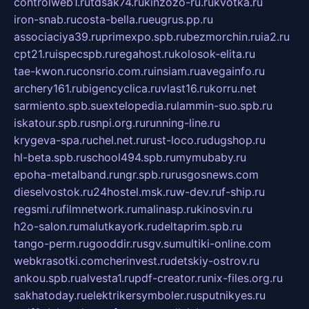
controlweb1.ru
tdsak74.ru
kinzozo-ru.ru
kvotka.ru
iron-snab.ru
costa-bella.ru
eugrus.pp.ru
associaciya39.ru
primexpo.spb.ru
bezmorchin.ru
ia2.ru
cpt21.ru
ispecspb.ru
regahost.ru
kolosok-elita.ru
tae-kwon.ru
consrio.com.ru
insiam.ru
avegainfo.ru
archery161.ru
bigencyclica.ru
vlast16.ru
korru.net
sarmiento.spb.su
extelopedia.ru
lammin-suo.spb.ru
iskatour.spb.ru
snpi.org.ru
running-line.ru
krygeva-spa.ru
chel.net.ru
rust-loco.ru
dugshop.ru
hl-beta.spb.ru
school494.spb.ru
mymubaby.ru
epoha-metalband.ru
ngr.spb.ru
rusgosnews.com
dieselvostok.ru
24hostel.msk.ru
w-dev.ru
f-ship.ru
regsmi.ru
filmnetwork.ru
malinasp.ru
kinosvin.ru
h2o-salon.ru
malutkayork.ru
deltaprim.spb.ru
tango-perm.ru
gooddir.ru
sgv.su
multiki-online.com
webkrasotki.com
cherinvest.ru
detskiy-ostrov.ru
ankou.spb.ru
alvesta1.ru
pdf-creator.ru
nix-files.org.ru
sakhatoday.ru
elektrikersymboler.ru
sputnikyes.ru