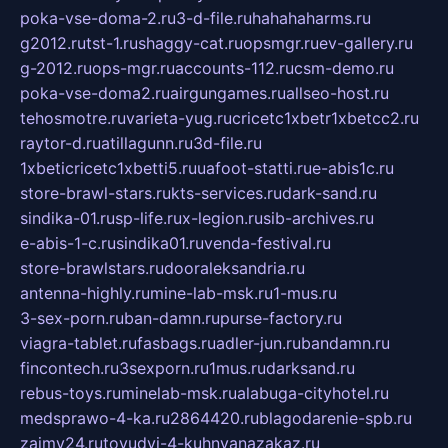
poka-vse-doma-2.ru
3-d-file.ru
hahahaharms.ru
g2012.ru
tst-1.ru
shaggy-cat.ru
opsmgr.ru
ev-gallery.ru
g-2012.ru
ops-mgr.ru
accounts-112.ru
csm-demo.ru
poka-vse-doma2.ru
airgungames.ru
allseo-host.ru
tehosmotre.ru
varieta-yug.ru
cricetc1xbetr1xbetcc2.ru
raytor-d.ru
atillagunn.ru
3d-file.ru
1xbeticricetc1xbetti5.ru
uafoot-statti.ru
e-abis1c.ru
store-brawl-stars.ru
kts-services.ru
dark-sand.ru
sindika-01.ru
sp-life.ru
x-legion.ru
sib-archives.ru
e-abis-1-c.ru
sindika01.ru
venda-festival.ru
store-brawlstars.ru
dooraleksandria.ru
antenna-highly.ru
mine-lab-msk.ru
1-mus.ru
3-sex-porn.ru
ban-damn.ru
purse-factory.ru
viagra-tablet.ru
fasbags.ru
adler-jun.ru
bandamn.ru
fincontech.ru
3sexporn.ru
1mus.ru
darksand.ru
rebus-toys.ru
minelab-msk.ru
alabuga-cityhotel.ru
medsprawo-4-ka.ru
2864420.ru
blagodarenie-spb.ru
zajmy24.ru
tovudyi-4-kuhnyanazakaz.ru