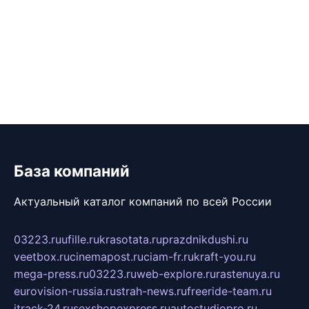
База компаний
Актуальный каталог компаний по всей России
03223.ru
ufille.ru
krasotata.ru
prazdnikdushi.ru
veetbox.ru
cinemapost.ru
ciam-fr.ru
kraft-you.ru
mega-press.ru
03223.ru
web-explore.ru
rastenuya.ru
eurovision-russia.ru
strah-news.ru
freeride-team.ru
itrack-24.ru
sexshopexpress.ru
autostudiopro.ru