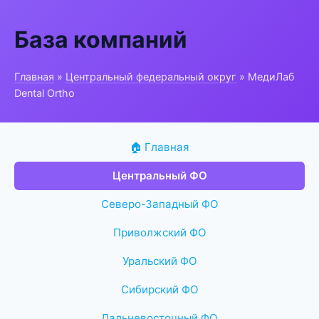
База компаний
Главная
»
Центральный федеральный округ
» МедиЛаб
Dental Ortho
🏠 Главная
Центральный ФО
Северо-Западный ФО
Приволжский ФО
Уральский ФО
Сибирский ФО
Дальневосточный ФО