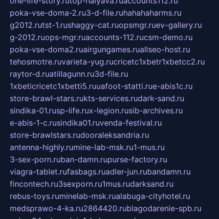
one-life-story.ru
top-halyava.ru
accounts112.ru
poka-vse-doma-2.ru
3-d-file.ru
hahahaharms.ru
g2012.ru
tst-1.ru
shaggy-cat.ru
opsmgr.ru
ev-gallery.ru
g-2012.ru
ops-mgr.ru
accounts-112.ru
csm-demo.ru
poka-vse-doma2.ru
airgungames.ru
allseo-host.ru
tehosmotre.ru
varieta-yug.ru
cricetc1xbetr1xbetcc2.ru
raytor-d.ru
atillagunn.ru
3d-file.ru
1xbeticricetc1xbetti5.ru
uafoot-statti.ru
e-abis1c.ru
store-brawl-stars.ru
kts-services.ru
dark-sand.ru
sindika-01.ru
sp-life.ru
x-legion.ru
sib-archives.ru
e-abis-1-c.ru
sindika01.ru
venda-festival.ru
store-brawlstars.ru
dooraleksandria.ru
antenna-highly.ru
mine-lab-msk.ru
1-mus.ru
3-sex-porn.ru
ban-damn.ru
purse-factory.ru
viagra-tablet.ru
fasbags.ru
adler-jun.ru
bandamn.ru
fincontech.ru
3sexporn.ru
1mus.ru
darksand.ru
rebus-toys.ru
minelab-msk.ru
alabuga-cityhotel.ru
medsprawo-4-ka.ru
2864420.ru
blagodarenie-spb.ru