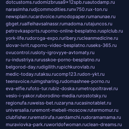
dotcustoms.ru
domizbrusa9x12spb.ru
autodamp.ru
narasimha.ru
djcommodities.ru
nv750.ru
x-ton.ru
newsplain.ru
cardvoice.ru
modopaper.ru
manunae.ru
gbget.ru
alfeihavsalnassr.ru
madoma.ru
tajuncos.ru
petrovkasports.ru
porno-online-besplatno.ru
splclub.ru
york-life.ru
doroga-expo.ru
ribery.ru
cleanmedicine.ru
slovar-ivrit.ru
porno-video-besplatno.ru
seks-365.ru
ovucontrol.ru
sloty-igrovyye-avtomaty.ru
ru-industriya.ru
russkoe-porno-besplatno.ru
belgorod-day.ru
digilith.ru
pichkurovlab.ru
medic-today.ru
taksu.ru
comp123.ru
don-ykt.ru
teensvoice.ru
imgsharing.ru
domashnee-porno.ru
eva-elfie.ru
foto-tur.ru
biz-doska.ru
metropoltravel.ru
veslo-i-yakor.ru
borodino-media.ru
rostotsky.ru
regionufa.ru
weiss-bet.ru
zaryna.ru
casinotablet.ru
universalia.ru
remont-mebeli-moscow.ru
termomur.ru
clubfisher.ru
remstirufa.ru
erdamchi.ru
doramamama.ru
muraviovka-park.ru
worldofwoman.ru
clean-dreams.ru