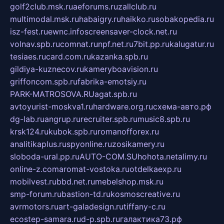
golf2club.msk.ru
aeforums.ru
zallclub.ru
multimodal.msk.ru
habaigry.ru
haikko.ru
sobakopedia.ru
isz-fest.ru
ewnc.info
screensaver-clock.net.ru
volnav.spb.ru
comnat.ru
npf.net.ru
7bit.pp.ru
kalugatur.ru
tesiaes.ru
card.com.ru
kazanka.spb.ru
gildiya-kuznecov.ru
kameryboavision.ru
griffoncom.spb.ru
fabrika-emotsiy.ru
PARK-MATROSOVA.RU
agat.spb.ru
avtoyurist-moskva1.ru
hardware.org.ru
схема-авто.рф
dg-lab.ru
angrup.ru
recruiter.spb.ru
music8.spb.ru
krsk124.ru
kubok.spb.ru
romanofforex.ru
analitikaplus.ru
spyonline.ru
zosikamery.ru
sloboda-ural.pp.ru
AUTO-COM.SU
hohota.net
alimy.ru
online-z.com
aromat-vostoka.ru
otdelkaexp.ru
mobilvest.ru
bbd.net.ru
mebelshop.msk.ru
smp-forum.ru
bastion-td.ru
kosmoscreative.ru
avrmotors.ru
art-galadesign.ru
tiffany-c.ru
ecostep-samara.ru
d-p.spb.ru
галактика73.рф