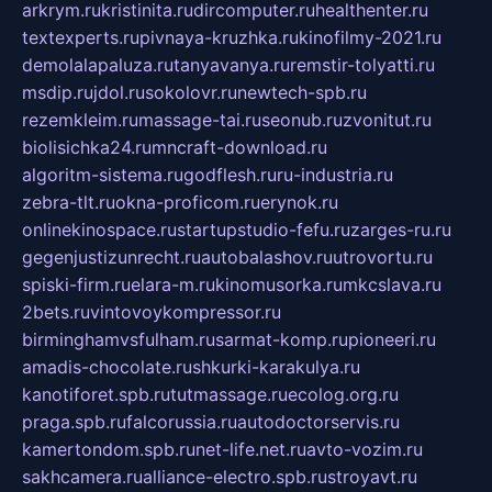
arkrym.ru
kristinita.ru
dircomputer.ru
healthenter.ru
textexperts.ru
pivnaya-kruzhka.ru
kinofilmy-2021.ru
demolalapaluza.ru
tanyavanya.ru
remstir-tolyatti.ru
msdip.ru
jdol.ru
sokolovr.ru
newtech-spb.ru
rezemkleim.ru
massage-tai.ru
seonub.ru
zvonitut.ru
biolisichka24.ru
mncraft-download.ru
algoritm-sistema.ru
godflesh.ru
ru-industria.ru
zebra-tlt.ru
okna-proficom.ru
erynok.ru
onlinekinospace.ru
startupstudio-fefu.ru
zarges-ru.ru
gegenjustizunrecht.ru
autobalashov.ru
utrovortu.ru
spiski-firm.ru
elara-m.ru
kinomusorka.ru
mkcslava.ru
2bets.ru
vintovoykompressor.ru
birminghamvsfulham.ru
sarmat-komp.ru
pioneeri.ru
amadis-chocolate.ru
shkurki-karakulya.ru
kanotiforet.spb.ru
tutmassage.ru
ecolog.org.ru
praga.spb.ru
falcorussia.ru
autodoctorservis.ru
kamertondom.spb.ru
net-life.net.ru
avto-vozim.ru
sakhcamera.ru
alliance-electro.spb.ru
stroyavt.ru