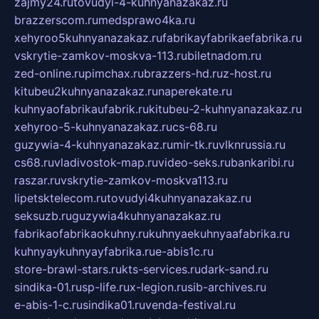
zajmy24.ru
tovudyi-4-kuhnyanazakaz.ru
brazzerscom.ru
medsprawo4ka.ru
xehyroo5kuhnyanazakaz.ru
fabrikayfabrikaefabrika.ru
vskrytie-zamkov-moskva-113.ru
biletnadom.ru
zed-online.ru
pimchax.ru
brazzers-hd.ru
z-host.ru
kitubeu2kuhnyanazakaz.ru
naperekate.ru
kuhnyaofabrikaufabrik.ru
kitubeu-2-kuhnyanazakaz.ru
xehyroo-5-kuhnyanazakaz.ru
cs-68.ru
guzywia-4-kuhnyanazakaz.ru
mir-tk.ru
vlknrussia.ru
cs68.ru
vladivostok-map.ru
video-seks.ru
bankaribi.ru
raszar.ru
vskrytie-zamkov-moskva113.ru
lipetsktelecom.ru
tovudyi4kuhnyanazakaz.ru
seksuzb.ru
guzywia4kuhnyanazakaz.ru
fabrikaofabrikaokuhny.ru
kuhnyaekuhnyaafabrika.ru
kuhnyaykuhnyayfabrika.ru
e-abis1c.ru
store-brawl-stars.ru
kts-services.ru
dark-sand.ru
sindika-01.ru
sp-life.ru
x-legion.ru
sib-archives.ru
e-abis-1-c.ru
sindika01.ru
venda-festival.ru