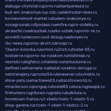
alabuga-cityhotel.ru
pornv.ru
atlantpereezd.ru
bud-em-znakomye.ru
a-cdc.ru
elektrostal-news.ru
korolevremont-market.ru
budem-znakomye.ru
oooagrosnab.ru
fpodaso.ru
emfire.ru
pro-otdelky.ru
ukrasotki.ru
seksuzbek.ru
seks-uzbek.ru
porno-vk.ru
sovratili.ru
olecoon.ru
vd-dosug.ru
adonyev.ru
rbc-news.ru
porno-skvirt.ru
krospr.ru
13autor-kolonka.ru
sormol.ru
2rich.ru
hostel-65.ru
hostserve.ru
porno-na-russkom.ru
mishinlab.ru
neznobi.ru
bigfatcc.ru
habble.ru
starbucksvia.ru
delfinet.ru
silvernano.ru
elestal.ru
vektor-doroga.ru
velotrenajery.ru
pronso54.ru
lenasever.ru
lovinskix.ru
show-pets.ru
smartnews03.ru
discofoxworld.ru
miraclecoon.ru
pongup.ru
hostel65.ru
liura.ru
glasspb.ru
firehunters.ru
gribowo.ru
gnalis.ru
bulkitula.ru
hometown-france.ru
1-xbeticricetc-1-xbetti-5.ru
shop-garena.ru
cricetc-1-xbetr-1-xbetcc-2.ru