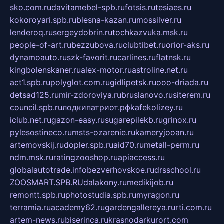
sko.com.ru
davitamebel-spb.ru
fotsis.ru
tesiaes.ru
kokoroyari.spb.ru
blesna-kazan.ru
mossilver.ru
lenderoq.ru
sergeydobrin.ru
tochkazvuka.msk.ru
people-of-art.ru
bezzubova.ru
clubtibet.ru
orior-aks.ru
dynamoauto.ru
szk-favorit.ru
carlines.ru
flatnsk.ru
kingbolenskaner.ru
alex-motor.ru
astroline.net.ru
act1.spb.ru
polyglot.com.ru
gidlipetsk.ru
ooo-driada.ru
detsad125.ru
mir-zdoroviya.ru
bruslanovo.ru
siterem.ru
council.spb.ru
лодкипатриот.рф
kafekolizey.ru
iclub.net.ru
gazon-easy.ru
sugarepilekb.ru
grinox.ru
pylesostineco.ru
msts-ozarenie.ru
kameryjooan.ru
artemovskij.ru
dopler.spb.ru
aid70.ru
metall-perm.ru
ndm.msk.ru
ratingzooshop.ru
apiaccess.ru
globalautotrade.info
bezverhovskoe.ru
drsschool.ru
ZOOSMART.SPB.RU
dalakony.ru
medikijob.ru
remontt.spb.ru
photostudia.spb.ru
myragon.ru
terramia.ru
academy62.ru
gardengallereya.ru
rti.com.ru
artem-news.ru
biserinca.ru
krasnodarkurort.com