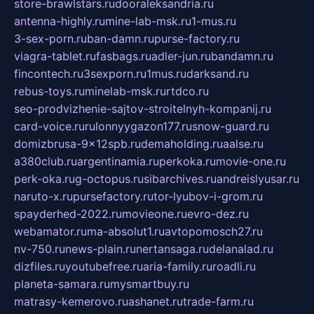
store-brawlstars.ru
dooraleksandria.ru
antenna-highly.ru
mine-lab-msk.ru
1-mus.ru
3-sex-porn.ru
ban-damn.ru
purse-factory.ru
viagra-tablet.ru
fasbags.ru
adler-jun.ru
bandamn.ru
fincontech.ru
3sexporn.ru
1mus.ru
darksand.ru
rebus-toys.ru
minelab-msk.ru
rtdco.ru
seo-prodvizhenie-sajtov-stroitelnyh-kompanij.ru
card-voice.ru
rulonnyygazon177.ru
snow-guard.ru
domizbrusa-9x12spb.ru
demaholding.ru
aalse.ru
a380club.ru
argentinamia.ru
perkoka.ru
movie-one.ru
perk-oka.ru
g-octopus.ru
sibarchives.ru
andreislyusar.ru
naruto-x.ru
pursefactory.ru
tor-lyubov-i-grom.ru
spayderhed-2022.ru
movieone.ru
evro-dez.ru
webamator.ru
ma-absolut1.ru
avtopomosch27.ru
nv-750.ru
news-plain.ru
nertansaga.ru
delanalad.ru
dizfiles.ru
youtubefree.ru
aria-family.ru
roadli.ru
planeta-samara.ru
mysmartbuy.ru
matrasy-kemerovo.ru
ashanet.ru
trade-farm.ru