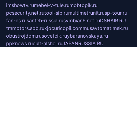
imshowtv.ru
mebel-v-tule.ru
mobtopik.ru
pcsecurity.net.ru
tool-sib.ru
multimetrunit.ru
sp-tour.ru
fan-cs.ru
santeh-russia.ru
symbian9.net.ru
DSHAIR.RU
tmmotors.spb.ru
xjocuricopii.com
musavtomat.msk.ru
obustrojdom.ru
sovetcik.ru
ybaranovskaya.ru
ppknews.ru
cult-alshei.ru
JAPANRUSSIA.RU
proekciyamebel.ru
imper-finans.ru
rim.org.ru
glamourai.ru
brassminus.ru
zabor-pro.ru
ftn.pp.ru
dorogoe58.ru
laimengpacker.ru
kuzova-zapchasti.ru
sageerp.ru
taxodrom.ru
dsrazvitie.ru
hardcity.net.ru
ratinghomegames.ru
topservice25.ru
gubernyan.ru
gtglasslined.ru
ii4.ru
tssport.spb.ru
andorra24.com
blackwallstreet.ru
oboimos.ru
optim-doors.com.ru
ikuch.ru
nycr.org.ru
npa21.ru
vremya-ch.spb.ru
desert000.ru
ivtorgi.ru
ifiori.ru
catalog-statei.ru
dcv.org.ru
spetsmaster174.ru
ipkameryhiseeu.ru
dum26.ru
ruspol.spb.ru
fr-opendp.ru
kam-solnyshko.ru
cheyenne-arapaho.ru
sevzapmetal.spb.ru