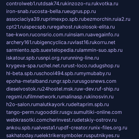
controlweb1.ru
tdsak74.ru
kinzozo-ru.ru
kvotka.ru
iron-snab.ru
costa-bella.ru
eugrus.pp.ru
associaciya39.ru
primexpo.spb.ru
bezmorchin.ru
ia2.ru
cpt21.ru
ispecspb.ru
regahost.ru
kolosok-elita.ru
tae-kwon.ru
consrio.com.ru
insiam.ru
avegainfo.ru
archery161.ru
bigencyclica.ru
vlast16.ru
korru.net
sarmiento.spb.su
extelopedia.ru
lammin-suo.spb.ru
iskatour.spb.ru
snpi.org.ru
running-line.ru
krygeva-spa.ru
chel.net.ru
rust-loco.ru
dugshop.ru
hl-beta.spb.ru
school494.spb.ru
mymubaby.ru
epoha-metalband.ru
ngr.spb.ru
rusgosnews.com
dieselvostok.ru
24hostel.msk.ru
w-dev.ru
f-ship.ru
regsmi.ru
filmnetwork.ru
malinasp.ru
kinosvin.ru
h2o-salon.ru
malutkayork.ru
deltaprim.spb.ru
tango-perm.ru
gooddir.ru
sgv.su
multiki-online.com
webkrasotki.com
cherinvest.ru
detskiy-ostrov.ru
ankou.spb.ru
alvesta1.ru
pdf-creator.ru
nix-files.org.ru
sakhatoday.ru
elektrikersymboler.ru
sputnikyes.ru