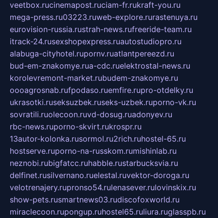
veetbox.ru
cinemapost.ru
ciam-fr.ru
kraft-you.ru
mega-press.ru
03223.ru
web-explore.ru
rastenuya.ru
eurovision-russia.ru
strah-news.ru
freeride-team.ru
itrack-24.ru
sexshopexpress.ru
autostudiopro.ru
alabuga-cityhotel.ru
pornv.ru
atlantpereezd.ru
bud-em-znakomye.ru
a-cdc.ru
elektrostal-news.ru
korolevremont-market.ru
budem-znakomye.ru
oooagrosnab.ru
fpodaso.ru
emfire.ru
pro-otdelky.ru
ukrasotki.ru
seksuzbek.ru
seks-uzbek.ru
porno-vk.ru
sovratili.ru
olecoon.ru
vd-dosug.ru
adonyev.ru
rbc-news.ru
porno-skvirt.ru
krospr.ru
13autor-kolonka.ru
sormol.ru
2rich.ru
hostel-65.ru
hostserve.ru
porno-na-russkom.ru
mishinlab.ru
neznobi.ru
bigfatcc.ru
habble.ru
starbucksvia.ru
delfinet.ru
silvernano.ru
elestal.ru
vektor-doroga.ru
velotrenajery.ru
pronso54.ru
lenasever.ru
lovinskix.ru
show-pets.ru
smartnews03.ru
discofoxworld.ru
miraclecoon.ru
pongup.ru
hostel65.ru
liura.ru
glasspb.ru