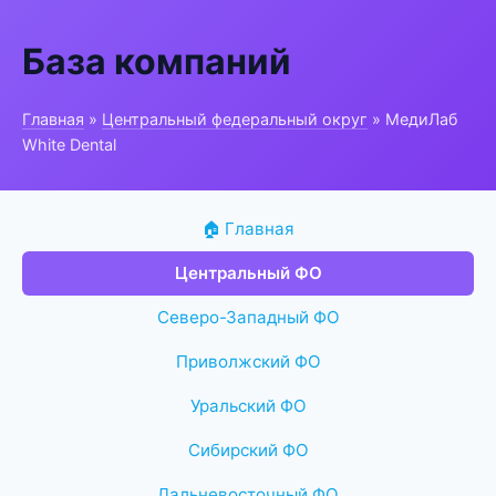
База компаний
Главная
»
Центральный федеральный округ
» МедиЛаб
White Dental
🏠 Главная
Центральный ФО
Северо-Западный ФО
Приволжский ФО
Уральский ФО
Сибирский ФО
Дальневосточный ФО