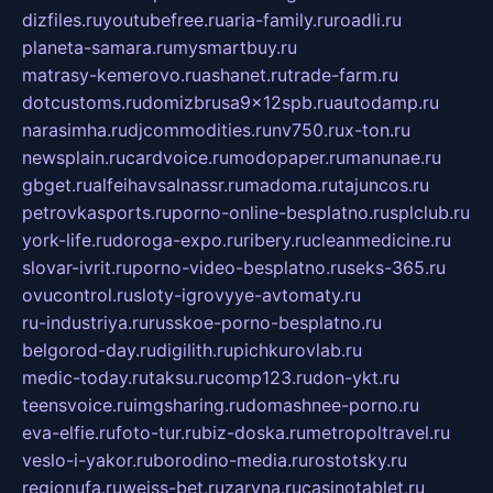
dizfiles.ru
youtubefree.ru
aria-family.ru
roadli.ru
planeta-samara.ru
mysmartbuy.ru
matrasy-kemerovo.ru
ashanet.ru
trade-farm.ru
dotcustoms.ru
domizbrusa9x12spb.ru
autodamp.ru
narasimha.ru
djcommodities.ru
nv750.ru
x-ton.ru
newsplain.ru
cardvoice.ru
modopaper.ru
manunae.ru
gbget.ru
alfeihavsalnassr.ru
madoma.ru
tajuncos.ru
petrovkasports.ru
porno-online-besplatno.ru
splclub.ru
york-life.ru
doroga-expo.ru
ribery.ru
cleanmedicine.ru
slovar-ivrit.ru
porno-video-besplatno.ru
seks-365.ru
ovucontrol.ru
sloty-igrovyye-avtomaty.ru
ru-industriya.ru
russkoe-porno-besplatno.ru
belgorod-day.ru
digilith.ru
pichkurovlab.ru
medic-today.ru
taksu.ru
comp123.ru
don-ykt.ru
teensvoice.ru
imgsharing.ru
domashnee-porno.ru
eva-elfie.ru
foto-tur.ru
biz-doska.ru
metropoltravel.ru
veslo-i-yakor.ru
borodino-media.ru
rostotsky.ru
regionufa.ru
weiss-bet.ru
zaryna.ru
casinotablet.ru