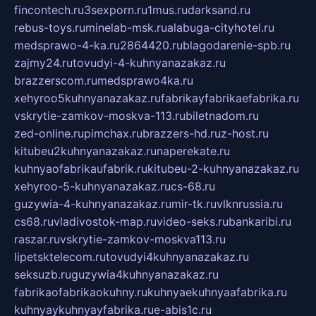
fincontech.ru
3sexporn.ru
1mus.ru
darksand.ru
rebus-toys.ru
minelab-msk.ru
alabuga-cityhotel.ru
medsprawo-4-ka.ru
2864420.ru
blagodarenie-spb.ru
zajmy24.ru
tovudyi-4-kuhnyanazakaz.ru
brazzerscom.ru
medsprawo4ka.ru
xehyroo5kuhnyanazakaz.ru
fabrikayfabrikaefabrika.ru
vskrytie-zamkov-moskva-113.ru
biletnadom.ru
zed-online.ru
pimchax.ru
brazzers-hd.ru
z-host.ru
kitubeu2kuhnyanazakaz.ru
naperekate.ru
kuhnyaofabrikaufabrik.ru
kitubeu-2-kuhnyanazakaz.ru
xehyroo-5-kuhnyanazakaz.ru
cs-68.ru
guzywia-4-kuhnyanazakaz.ru
mir-tk.ru
vlknrussia.ru
cs68.ru
vladivostok-map.ru
video-seks.ru
bankaribi.ru
raszar.ru
vskrytie-zamkov-moskva113.ru
lipetsktelecom.ru
tovudyi4kuhnyanazakaz.ru
seksuzb.ru
guzywia4kuhnyanazakaz.ru
fabrikaofabrikaokuhny.ru
kuhnyaekuhnyaafabrika.ru
kuhnyaykuhnyayfabrika.ru
e-abis1c.ru