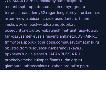
ZOOSMART.SPB.RU
dalakony.ru
medikijob.ru
remontt.spb.ru
photostudia.spb.ru
myragon.ru
terramia.ru
academy62.ru
gardengallereya.ru
rti.com.ru
artem-news.ru
biserinca.ru
krasnodarkurort.com
imshowtv.ru
mebel-v-tule.ru
mobtopik.ru
pcsecurity.net.ru
tool-sib.ru
multimetrunit.ru
sp-tour.ru
fan-cs.ru
santeh-russia.ru
symbian9.net.ru
DSHAIR.RU
tmmotors.spb.ru
xjocuricopii.com
musavtomat.msk.ru
obustrojdom.ru
sovetcik.ru
ybaranovskaya.ru
ppknews.ru
cult-alshei.ru
JAPANRUSSIA.RU
proekciyamebel.ru
imper-finans.ru
rim.org.ru
glamourai.ru
brassminus.ru
zabor-pro.ru
ftn.pp.ru
dorogoe58.ru
laimengpacker.ru
kuzova-zapchasti.ru
sageerp.ru
taxodrom.ru
dsrazvitie.ru
hardcity.net.ru
ratinghomegames.ru
topservice25.ru
gubernyan.ru
gtglasslined.ru
ii4.ru
tssport.spb.ru
andorra24.com
blackwallstreet.ru
oboimos.ru
optim-doors.com.ru
ikuch.ru
nycr.org.ru
npa21.ru
vremya-ch.spb.ru