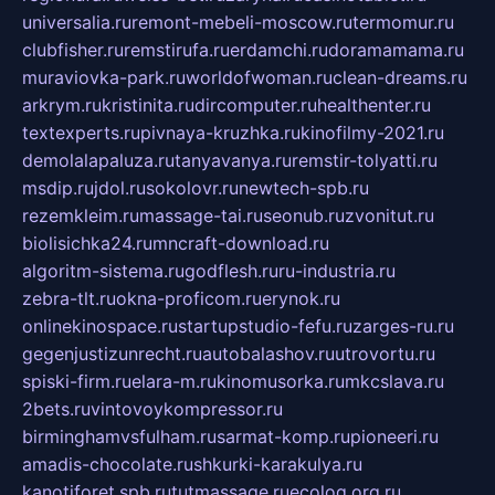
universalia.ru
remont-mebeli-moscow.ru
termomur.ru
clubfisher.ru
remstirufa.ru
erdamchi.ru
doramamama.ru
muraviovka-park.ru
worldofwoman.ru
clean-dreams.ru
arkrym.ru
kristinita.ru
dircomputer.ru
healthenter.ru
textexperts.ru
pivnaya-kruzhka.ru
kinofilmy-2021.ru
demolalapaluza.ru
tanyavanya.ru
remstir-tolyatti.ru
msdip.ru
jdol.ru
sokolovr.ru
newtech-spb.ru
rezemkleim.ru
massage-tai.ru
seonub.ru
zvonitut.ru
biolisichka24.ru
mncraft-download.ru
algoritm-sistema.ru
godflesh.ru
ru-industria.ru
zebra-tlt.ru
okna-proficom.ru
erynok.ru
onlinekinospace.ru
startupstudio-fefu.ru
zarges-ru.ru
gegenjustizunrecht.ru
autobalashov.ru
utrovortu.ru
spiski-firm.ru
elara-m.ru
kinomusorka.ru
mkcslava.ru
2bets.ru
vintovoykompressor.ru
birminghamvsfulham.ru
sarmat-komp.ru
pioneeri.ru
amadis-chocolate.ru
shkurki-karakulya.ru
kanotiforet.spb.ru
tutmassage.ru
ecolog.org.ru