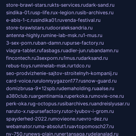
store-brawl-stars.ru
kts-services.ru
dark-sand.ru
sindika-01.ru
sp-life.ru
x-legion.ru
sib-archives.ru
e-abis-1-c.ru
sindika01.ru
venda-festival.ru
store-brawlstars.ru
dooraleksandria.ru
antenna-highly.ru
mine-lab-msk.ru
1-mus.ru
3-sex-porn.ru
ban-damn.ru
purse-factory.ru
viagra-tablet.ru
fasbags.ru
adler-jun.ru
bandamn.ru
fincontech.ru
3sexporn.ru
1mus.ru
darksand.ru
rebus-toys.ru
minelab-msk.ru
rtdco.ru
seo-prodvizhenie-sajtov-stroitelnyh-kompanij.ru
card-voice.ru
rulonnyygazon177.ru
snow-guard.ru
domizbrusa-9x12spb.ru
demaholding.ru
aalse.ru
a380club.ru
argentinamia.ru
perkoka.ru
movie-one.ru
perk-oka.ru
g-octopus.ru
sibarchives.ru
andreislyusar.ru
naruto-x.ru
pursefactory.ru
tor-lyubov-i-grom.ru
spayderhed-2022.ru
movieone.ru
evro-dez.ru
webamator.ru
ma-absolut1.ru
avtopomosch27.ru
nv-750.ru
news-plain.ru
nertansaga.ru
delanalad.ru