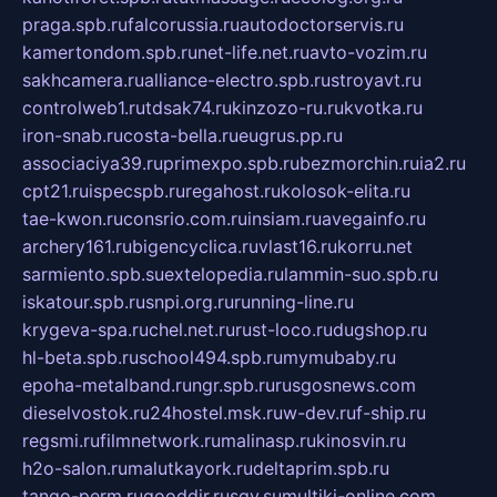
praga.spb.ru
falcorussia.ru
autodoctorservis.ru
kamertondom.spb.ru
net-life.net.ru
avto-vozim.ru
sakhcamera.ru
alliance-electro.spb.ru
stroyavt.ru
controlweb1.ru
tdsak74.ru
kinzozo-ru.ru
kvotka.ru
iron-snab.ru
costa-bella.ru
eugrus.pp.ru
associaciya39.ru
primexpo.spb.ru
bezmorchin.ru
ia2.ru
cpt21.ru
ispecspb.ru
regahost.ru
kolosok-elita.ru
tae-kwon.ru
consrio.com.ru
insiam.ru
avegainfo.ru
archery161.ru
bigencyclica.ru
vlast16.ru
korru.net
sarmiento.spb.su
extelopedia.ru
lammin-suo.spb.ru
iskatour.spb.ru
snpi.org.ru
running-line.ru
krygeva-spa.ru
chel.net.ru
rust-loco.ru
dugshop.ru
hl-beta.spb.ru
school494.spb.ru
mymubaby.ru
epoha-metalband.ru
ngr.spb.ru
rusgosnews.com
dieselvostok.ru
24hostel.msk.ru
w-dev.ru
f-ship.ru
regsmi.ru
filmnetwork.ru
malinasp.ru
kinosvin.ru
h2o-salon.ru
malutkayork.ru
deltaprim.spb.ru
tango-perm.ru
gooddir.ru
sgv.su
multiki-online.com