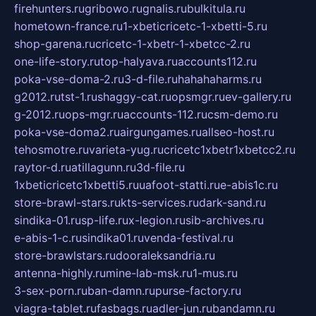
firehunters.ru
gribowo.ru
gnalis.ru
bulkitula.ru
hometown-france.ru
1-xbeticricetc-1-xbetti-5.ru
shop-garena.ru
cricetc-1-xbetr-1-xbetcc-2.ru
one-life-story.ru
top-halyava.ru
accounts112.ru
poka-vse-doma-2.ru
3-d-file.ru
hahahaharms.ru
g2012.ru
tst-1.ru
shaggy-cat.ru
opsmgr.ru
ev-gallery.ru
g-2012.ru
ops-mgr.ru
accounts-112.ru
csm-demo.ru
poka-vse-doma2.ru
airgungames.ru
allseo-host.ru
tehosmotre.ru
varieta-yug.ru
cricetc1xbetr1xbetcc2.ru
raytor-d.ru
atillagunn.ru
3d-file.ru
1xbeticricetc1xbetti5.ru
uafoot-statti.ru
e-abis1c.ru
store-brawl-stars.ru
kts-services.ru
dark-sand.ru
sindika-01.ru
sp-life.ru
x-legion.ru
sib-archives.ru
e-abis-1-c.ru
sindika01.ru
venda-festival.ru
store-brawlstars.ru
dooraleksandria.ru
antenna-highly.ru
mine-lab-msk.ru
1-mus.ru
3-sex-porn.ru
ban-damn.ru
purse-factory.ru
viagra-tablet.ru
fasbags.ru
adler-jun.ru
bandamn.ru