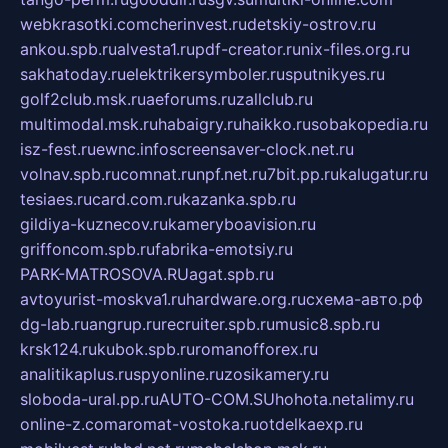
webkrasotki.com
cherinvest.ru
detskiy-ostrov.ru
ankou.spb.ru
alvesta1.ru
pdf-creator.ru
nix-files.org.ru
sakhatoday.ru
elektrikersymboler.ru
sputnikyes.ru
golf2club.msk.ru
aeforums.ru
zallclub.ru
multimodal.msk.ru
habaigry.ru
haikko.ru
sobakopedia.ru
isz-fest.ru
ewnc.info
screensaver-clock.net.ru
volnav.spb.ru
comnat.ru
npf.net.ru
7bit.pp.ru
kalugatur.ru
tesiaes.ru
card.com.ru
kazanka.spb.ru
gildiya-kuznecov.ru
kameryboavision.ru
griffoncom.spb.ru
fabrika-emotsiy.ru
PARK-MATROSOVA.RU
agat.spb.ru
avtoyurist-moskva1.ru
hardware.org.ru
схема-авто.рф
dg-lab.ru
angrup.ru
recruiter.spb.ru
music8.spb.ru
krsk124.ru
kubok.spb.ru
romanofforex.ru
analitikaplus.ru
spyonline.ru
zosikamery.ru
sloboda-ural.pp.ru
AUTO-COM.SU
hohota.net
alimy.ru
online-z.com
aromat-vostoka.ru
otdelkaexp.ru