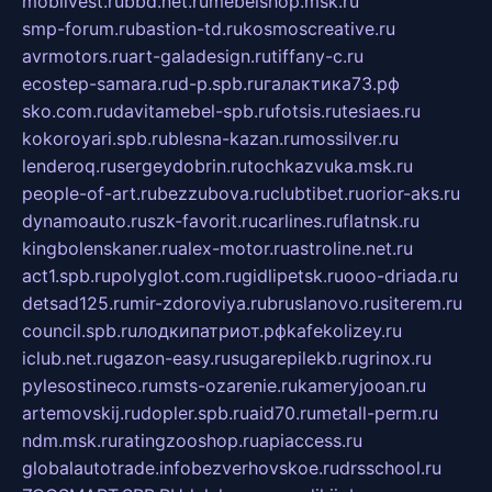
mobilvest.ru
bbd.net.ru
mebelshop.msk.ru
smp-forum.ru
bastion-td.ru
kosmoscreative.ru
avrmotors.ru
art-galadesign.ru
tiffany-c.ru
ecostep-samara.ru
d-p.spb.ru
галактика73.рф
sko.com.ru
davitamebel-spb.ru
fotsis.ru
tesiaes.ru
kokoroyari.spb.ru
blesna-kazan.ru
mossilver.ru
lenderoq.ru
sergeydobrin.ru
tochkazvuka.msk.ru
people-of-art.ru
bezzubova.ru
clubtibet.ru
orior-aks.ru
dynamoauto.ru
szk-favorit.ru
carlines.ru
flatnsk.ru
kingbolenskaner.ru
alex-motor.ru
astroline.net.ru
act1.spb.ru
polyglot.com.ru
gidlipetsk.ru
ooo-driada.ru
detsad125.ru
mir-zdoroviya.ru
bruslanovo.ru
siterem.ru
council.spb.ru
лодкипатриот.рф
kafekolizey.ru
iclub.net.ru
gazon-easy.ru
sugarepilekb.ru
grinox.ru
pylesostineco.ru
msts-ozarenie.ru
kameryjooan.ru
artemovskij.ru
dopler.spb.ru
aid70.ru
metall-perm.ru
ndm.msk.ru
ratingzooshop.ru
apiaccess.ru
globalautotrade.info
bezverhovskoe.ru
drsschool.ru