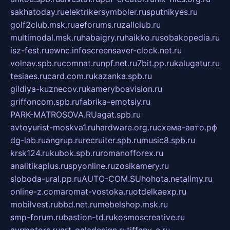
sakhatoday.ru
elektrikersymboler.ru
sputnikyes.ru
golf2club.msk.ru
aeforums.ru
zallclub.ru
multimodal.msk.ru
habaigry.ru
haikko.ru
sobakopedia.ru
isz-fest.ru
ewnc.info
screensaver-clock.net.ru
volnav.spb.ru
comnat.ru
npf.net.ru
7bit.pp.ru
kalugatur.ru
tesiaes.ru
card.com.ru
kazanka.spb.ru
gildiya-kuznecov.ru
kameryboavision.ru
griffoncom.spb.ru
fabrika-emotsiy.ru
PARK-MATROSOVA.RU
agat.spb.ru
avtoyurist-moskva1.ru
hardware.org.ru
схема-авто.рф
dg-lab.ru
angrup.ru
recruiter.spb.ru
music8.spb.ru
krsk124.ru
kubok.spb.ru
romanofforex.ru
analitikaplus.ru
spyonline.ru
zosikamery.ru
sloboda-ural.pp.ru
AUTO-COM.SU
hohota.net
alimy.ru
online-z.com
aromat-vostoka.ru
otdelkaexp.ru
mobilvest.ru
bbd.net.ru
mebelshop.msk.ru
smp-forum.ru
bastion-td.ru
kosmoscreative.ru
avrmotors.ru
art-galadesign.ru
tiffany-c.ru