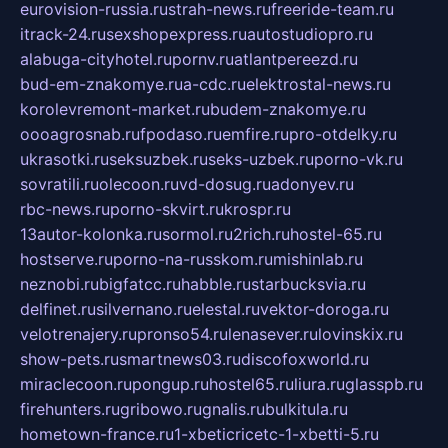
eurovision-russia.ru
strah-news.ru
freeride-team.ru
itrack-24.ru
sexshopexpress.ru
autostudiopro.ru
alabuga-cityhotel.ru
pornv.ru
atlantpereezd.ru
bud-em-znakomye.ru
a-cdc.ru
elektrostal-news.ru
korolevremont-market.ru
budem-znakomye.ru
oooagrosnab.ru
fpodaso.ru
emfire.ru
pro-otdelky.ru
ukrasotki.ru
seksuzbek.ru
seks-uzbek.ru
porno-vk.ru
sovratili.ru
olecoon.ru
vd-dosug.ru
adonyev.ru
rbc-news.ru
porno-skvirt.ru
krospr.ru
13autor-kolonka.ru
sormol.ru
2rich.ru
hostel-65.ru
hostserve.ru
porno-na-russkom.ru
mishinlab.ru
neznobi.ru
bigfatcc.ru
habble.ru
starbucksvia.ru
delfinet.ru
silvernano.ru
elestal.ru
vektor-doroga.ru
velotrenajery.ru
pronso54.ru
lenasever.ru
lovinskix.ru
show-pets.ru
smartnews03.ru
discofoxworld.ru
miraclecoon.ru
pongup.ru
hostel65.ru
liura.ru
glasspb.ru
firehunters.ru
gribowo.ru
gnalis.ru
bulkitula.ru
hometown-france.ru
1-xbeticricetc-1-xbetti-5.ru