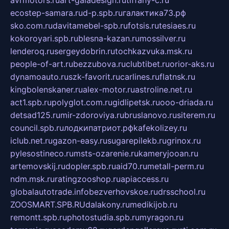
ecostep-samara.ru
d-p.spb.ru
галактика73.рф
sko.com.ru
davitamebel-spb.ru
fotsis.ru
tesiaes.ru
kokoroyari.spb.ru
blesna-kazan.ru
mossilver.ru
lenderoq.ru
sergeydobrin.ru
tochkazvuka.msk.ru
people-of-art.ru
bezzubova.ru
clubtibet.ru
orior-aks.ru
dynamoauto.ru
szk-favorit.ru
carlines.ru
flatnsk.ru
kingbolenskaner.ru
alex-motor.ru
astroline.net.ru
act1.spb.ru
polyglot.com.ru
gidlipetsk.ru
ooo-driada.ru
detsad125.ru
mir-zdoroviya.ru
bruslanovo.ru
siterem.ru
council.spb.ru
лодкипатриот.рф
kafekolizey.ru
iclub.net.ru
gazon-easy.ru
sugarepilekb.ru
grinox.ru
pylesostineco.ru
msts-ozarenie.ru
kameryjooan.ru
artemovskij.ru
dopler.spb.ru
aid70.ru
metall-perm.ru
ndm.msk.ru
ratingzooshop.ru
apiaccess.ru
globalautotrade.info
bezverhovskoe.ru
drsschool.ru
ZOOSMART.SPB.RU
dalakony.ru
medikijob.ru
remontt.spb.ru
photostudia.spb.ru
myragon.ru