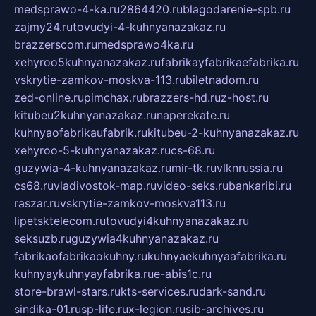
medsprawo-4-ka.ru
2864420.ru
blagodarenie-spb.ru
zajmy24.ru
tovudyi-4-kuhnyanazakaz.ru
brazzerscom.ru
medsprawo4ka.ru
xehyroo5kuhnyanazakaz.ru
fabrikayfabrikaefabrika.ru
vskrytie-zamkov-moskva-113.ru
biletnadom.ru
zed-online.ru
pimchax.ru
brazzers-hd.ru
z-host.ru
kitubeu2kuhnyanazakaz.ru
naperekate.ru
kuhnyaofabrikaufabrik.ru
kitubeu-2-kuhnyanazakaz.ru
xehyroo-5-kuhnyanazakaz.ru
cs-68.ru
guzywia-4-kuhnyanazakaz.ru
mir-tk.ru
vlknrussia.ru
cs68.ru
vladivostok-map.ru
video-seks.ru
bankaribi.ru
raszar.ru
vskrytie-zamkov-moskva113.ru
lipetsktelecom.ru
tovudyi4kuhnyanazakaz.ru
seksuzb.ru
guzywia4kuhnyanazakaz.ru
fabrikaofabrikaokuhny.ru
kuhnyaekuhnyaafabrika.ru
kuhnyaykuhnyayfabrika.ru
e-abis1c.ru
store-brawl-stars.ru
kts-services.ru
dark-sand.ru
sindika-01.ru
sp-life.ru
x-legion.ru
sib-archives.ru