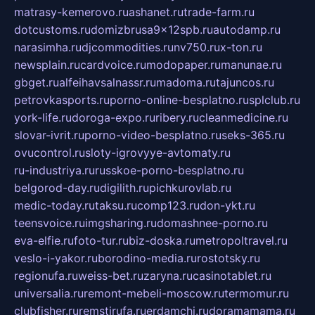
matrasy-kemerovo.ru
ashanet.ru
trade-farm.ru
dotcustoms.ru
domizbrusa9x12spb.ru
autodamp.ru
narasimha.ru
djcommodities.ru
nv750.ru
x-ton.ru
newsplain.ru
cardvoice.ru
modopaper.ru
manunae.ru
gbget.ru
alfeihavsalnassr.ru
madoma.ru
tajuncos.ru
petrovkasports.ru
porno-online-besplatno.ru
splclub.ru
york-life.ru
doroga-expo.ru
ribery.ru
cleanmedicine.ru
slovar-ivrit.ru
porno-video-besplatno.ru
seks-365.ru
ovucontrol.ru
sloty-igrovyye-avtomaty.ru
ru-industriya.ru
russkoe-porno-besplatno.ru
belgorod-day.ru
digilith.ru
pichkurovlab.ru
medic-today.ru
taksu.ru
comp123.ru
don-ykt.ru
teensvoice.ru
imgsharing.ru
domashnee-porno.ru
eva-elfie.ru
foto-tur.ru
biz-doska.ru
metropoltravel.ru
veslo-i-yakor.ru
borodino-media.ru
rostotsky.ru
regionufa.ru
weiss-bet.ru
zaryna.ru
casinotablet.ru
universalia.ru
remont-mebeli-moscow.ru
termomur.ru
clubfisher.ru
remstirufa.ru
erdamchi.ru
doramamama.ru