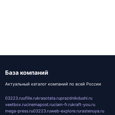
База компаний
Актуальный каталог компаний по всей России
03223.ru
ufille.ru
krasotata.ru
prazdnikdushi.ru
veetbox.ru
cinemapost.ru
ciam-fr.ru
kraft-you.ru
mega-press.ru
03223.ru
web-explore.ru
rastenuya.ru