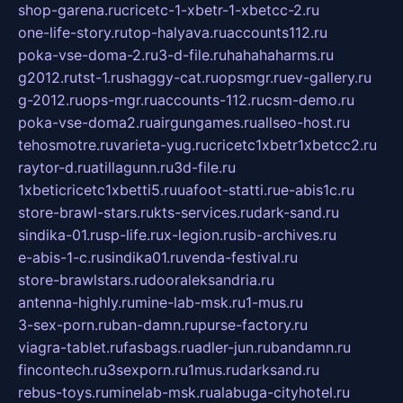
shop-garena.ru
cricetc-1-xbetr-1-xbetcc-2.ru
one-life-story.ru
top-halyava.ru
accounts112.ru
poka-vse-doma-2.ru
3-d-file.ru
hahahaharms.ru
g2012.ru
tst-1.ru
shaggy-cat.ru
opsmgr.ru
ev-gallery.ru
g-2012.ru
ops-mgr.ru
accounts-112.ru
csm-demo.ru
poka-vse-doma2.ru
airgungames.ru
allseo-host.ru
tehosmotre.ru
varieta-yug.ru
cricetc1xbetr1xbetcc2.ru
raytor-d.ru
atillagunn.ru
3d-file.ru
1xbeticricetc1xbetti5.ru
uafoot-statti.ru
e-abis1c.ru
store-brawl-stars.ru
kts-services.ru
dark-sand.ru
sindika-01.ru
sp-life.ru
x-legion.ru
sib-archives.ru
e-abis-1-c.ru
sindika01.ru
venda-festival.ru
store-brawlstars.ru
dooraleksandria.ru
antenna-highly.ru
mine-lab-msk.ru
1-mus.ru
3-sex-porn.ru
ban-damn.ru
purse-factory.ru
viagra-tablet.ru
fasbags.ru
adler-jun.ru
bandamn.ru
fincontech.ru
3sexporn.ru
1mus.ru
darksand.ru
rebus-toys.ru
minelab-msk.ru
alabuga-cityhotel.ru