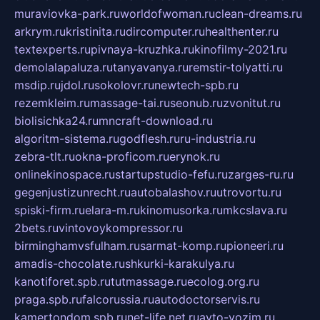
muraviovka-park.ru
worldofwoman.ru
clean-dreams.ru
arkrym.ru
kristinita.ru
dircomputer.ru
healthenter.ru
textexperts.ru
pivnaya-kruzhka.ru
kinofilmy-2021.ru
demolalapaluza.ru
tanyavanya.ru
remstir-tolyatti.ru
msdip.ru
jdol.ru
sokolovr.ru
newtech-spb.ru
rezemkleim.ru
massage-tai.ru
seonub.ru
zvonitut.ru
biolisichka24.ru
mncraft-download.ru
algoritm-sistema.ru
godflesh.ru
ru-industria.ru
zebra-tlt.ru
okna-proficom.ru
erynok.ru
onlinekinospace.ru
startupstudio-fefu.ru
zarges-ru.ru
gegenjustizunrecht.ru
autobalashov.ru
utrovortu.ru
spiski-firm.ru
elara-m.ru
kinomusorka.ru
mkcslava.ru
2bets.ru
vintovoykompressor.ru
birminghamvsfulham.ru
sarmat-komp.ru
pioneeri.ru
amadis-chocolate.ru
shkurki-karakulya.ru
kanotiforet.spb.ru
tutmassage.ru
ecolog.org.ru
praga.spb.ru
falcorussia.ru
autodoctorservis.ru
kamertondom.spb.ru
net-life.net.ru
avto-vozim.ru