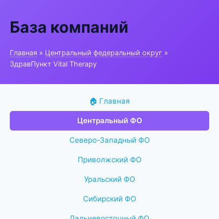
База компаний
Главная
»
Центральный федеральный округ
»
ЗдравПункт Vital Therapy
🏠 Главная
Центральный ФО
Северо-Западный ФО
Приволжский ФО
Уральский ФО
Сибирский ФО
Дальневосточный ФО