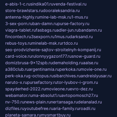
e-abis-1-c.ru
sindika01.ru
venda-festival.ru
store-brawlstars.ru
dooraleksandria.ru
antenna-highly.ru
mine-lab-msk.ru
1-mus.ru
3-sex-porn.ru
ban-damn.ru
purse-factory.ru
viagra-tablet.ru
fasbags.ru
adler-jun.ru
bandamn.ru
fincontech.ru
3sexporn.ru
1mus.ru
darksand.ru
rebus-toys.ru
minelab-msk.ru
rtdco.ru
seo-prodvizhenie-sajtov-stroitelnyh-kompanij.ru
card-voice.ru
rulonnyygazon177.ru
snow-guard.ru
domizbrusa-9x12spb.ru
demaholding.ru
aalse.ru
a380club.ru
argentinamia.ru
perkoka.ru
movie-one.ru
perk-oka.ru
g-octopus.ru
sibarchives.ru
andreislyusar.ru
naruto-x.ru
pursefactory.ru
tor-lyubov-i-grom.ru
spayderhed-2022.ru
movieone.ru
evro-dez.ru
webamator.ru
ma-absolut1.ru
avtopomosch27.ru
nv-750.ru
news-plain.ru
nertansaga.ru
delanalad.ru
dizfiles.ru
youtubefree.ru
aria-family.ru
roadli.ru
planeta-samara.ru
mysmartbuy.ru