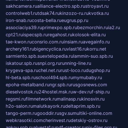
sakhcamera.ru
alliance-electro.spb.ru
stroyavt.ru
controlweb1.ru
tdsak74.ru
kinzozo-ru.ru
kvotka.ru
iron-snab.ru
costa-bella.ru
eugrus.pp.ru
associaciya39.ru
primexpo.spb.ru
bezmorchin.ru
ia2.ru
cpt21.ru
ispecspb.ru
regahost.ru
kolosok-elita.ru
tae-kwon.ru
consrio.com.ru
insiam.ru
avegainfo.ru
archery161.ru
bigencyclica.ru
vlast16.ru
korru.net
sarmiento.spb.su
extelopedia.ru
lammin-suo.spb.ru
iskatour.spb.ru
snpi.org.ru
running-line.ru
krygeva-spa.ru
chel.net.ru
rust-loco.ru
dugshop.ru
hl-beta.spb.ru
school494.spb.ru
mymubaby.ru
epoha-metalband.ru
ngr.spb.ru
rusgosnews.com
dieselvostok.ru
24hostel.msk.ru
w-dev.ru
f-ship.ru
regsmi.ru
filmnetwork.ru
malinasp.ru
kinosvin.ru
h2o-salon.ru
malutkayork.ru
deltaprim.spb.ru
tango-perm.ru
gooddir.ru
sgv.su
multiki-online.com
webkrasotki.com
cherinvest.ru
detskiy-ostrov.ru
ankou.spb.ru
alvesta1.ru
pdf-creator.ru
nix-files.org.ru