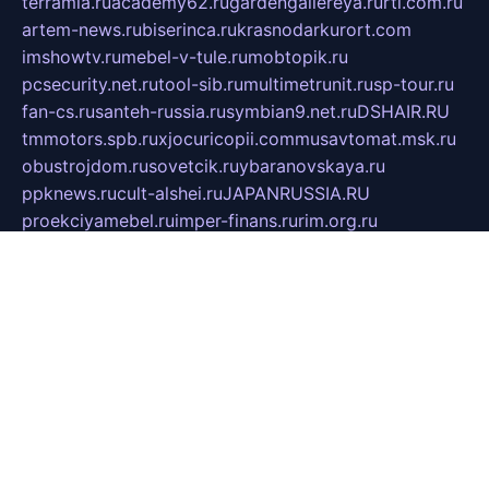
terramia.ru
academy62.ru
gardengallereya.ru
rti.com.ru
artem-news.ru
biserinca.ru
krasnodarkurort.com
imshowtv.ru
mebel-v-tule.ru
mobtopik.ru
pcsecurity.net.ru
tool-sib.ru
multimetrunit.ru
sp-tour.ru
fan-cs.ru
santeh-russia.ru
symbian9.net.ru
DSHAIR.RU
tmmotors.spb.ru
xjocuricopii.com
musavtomat.msk.ru
obustrojdom.ru
sovetcik.ru
ybaranovskaya.ru
ppknews.ru
cult-alshei.ru
JAPANRUSSIA.RU
proekciyamebel.ru
imper-finans.ru
rim.org.ru
glamourai.ru
brassminus.ru
zabor-pro.ru
ftn.pp.ru
dorogoe58.ru
laimengpacker.ru
kuzova-zapchasti.ru
sageerp.ru
taxodrom.ru
dsrazvitie.ru
hardcity.net.ru
ratinghomegames.ru
topservice25.ru
gubernyan.ru
gtglasslined.ru
ii4.ru
tssport.spb.ru
andorra24.com
blackwallstreet.ru
oboimos.ru
optim-doors.com.ru
ikuch.ru
nycr.org.ru
npa21.ru
vremya-ch.spb.ru
desert000.ru
ivtorgi.ru
ifiori.ru
catalog-statei.ru
dcv.org.ru
spetsmaster174.ru
ipkameryhiseeu.ru