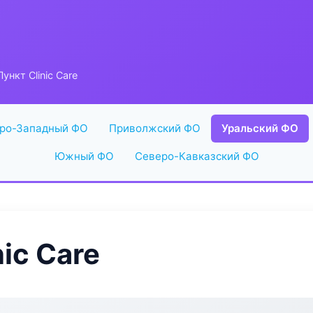
ункт Clinic Care
ро-Западный ФО
Приволжский ФО
Уральский ФО
Южный ФО
Северо-Кавказский ФО
ic Care