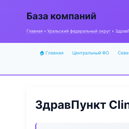
База компаний
Главная
»
Уральский федеральный округ
» ЗдравП
🏠 Главная
Центральный ФО
Севе
ЗдравПункт Clin