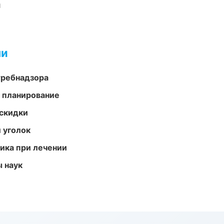
и
ми
требнадзора
 планирование
скидки
 уголок
тика при лечении
ы наук