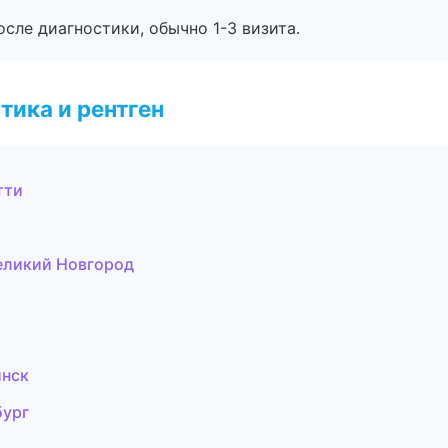
сле диагностики, обычно 1-3 визита.
тика и рентген
тти
еликий Новгород
инск
бург