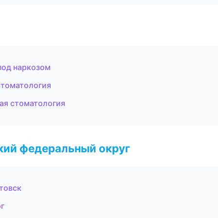
под наркозом
стоматология
кая стоматология
ский федеральный округ
товск
рг