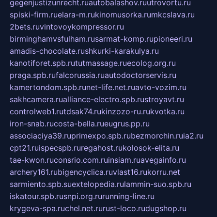
gegenjustizunrecht.ru
autobalashov.ru
utrovortu.ru
spiski-firm.ru
elara-m.ru
kinomusorka.ru
mkcslava.ru
2bets.ru
vintovoykompressor.ru
birminghamvsfulham.ru
sarmat-komp.ru
pioneeri.ru
amadis-chocolate.ru
shkurki-karakulya.ru
kanotiforet.spb.ru
tutmassage.ru
ecolog.org.ru
praga.spb.ru
falcorussia.ru
autodoctorservis.ru
kamertondom.spb.ru
net-life.net.ru
avto-vozim.ru
sakhcamera.ru
alliance-electro.spb.ru
stroyavt.ru
controlweb1.ru
tdsak74.ru
kinzozo-ru.ru
kvotka.ru
iron-snab.ru
costa-bella.ru
eugrus.pp.ru
associaciya39.ru
primexpo.spb.ru
bezmorchin.ru
ia2.ru
cpt21.ru
ispecspb.ru
regahost.ru
kolosok-elita.ru
tae-kwon.ru
consrio.com.ru
insiam.ru
avegainfo.ru
archery161.ru
bigencyclica.ru
vlast16.ru
korru.net
sarmiento.spb.su
extelopedia.ru
lammin-suo.spb.ru
iskatour.spb.ru
snpi.org.ru
running-line.ru
krygeva-spa.ru
chel.net.ru
rust-loco.ru
dugshop.ru