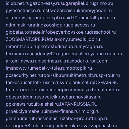
iclub.net.ru
gazon-easy.ru
sugarepilekb.ru
grinox.ru
pylesostineco.ru
msts-ozarenie.ru
kameryjooan.ru
artemovskij.ru
dopler.spb.ru
aid70.ru
metall-perm.ru
ndm.msk.ru
ratingzooshop.ru
apiaccess.ru
globalautotrade.info
bezverhovskoe.ru
drsschool.ru
ZOOSMART.SPB.RU
dalakony.ru
medikijob.ru
remontt.spb.ru
photostudia.spb.ru
myragon.ru
terramia.ru
academy62.ru
gardengallereya.ru
rti.com.ru
artem-news.ru
biserinca.ru
krasnodarkurort.com
imshowtv.ru
mebel-v-tule.ru
mobtopik.ru
pcsecurity.net.ru
tool-sib.ru
multimetrunit.ru
sp-tour.ru
fan-cs.ru
santeh-russia.ru
symbian9.net.ru
DSHAIR.RU
tmmotors.spb.ru
xjocuricopii.com
musavtomat.msk.ru
obustrojdom.ru
sovetcik.ru
ybaranovskaya.ru
ppknews.ru
cult-alshei.ru
JAPANRUSSIA.RU
proekciyamebel.ru
imper-finans.ru
rim.org.ru
glamourai.ru
brassminus.ru
zabor-pro.ru
ftn.pp.ru
dorogoe58.ru
laimengpacker.ru
kuzova-zapchasti.ru