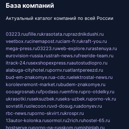
База компаний
Актуальный каталог компаний по всей России
03223.ru
ufille.ru
krasotata.ru
prazdnikdushi.ru
veetbox.ru
cinemapost.ru
ciam-fr.ru
kraft-you.ru
mega-press.ru
03223.ru
web-explore.ru
rastenuya.ru
eurovision-russia.ru
strah-news.ru
freeride-team.ru
itrack-24.ru
sexshopexpress.ru
autostudiopro.ru
alabuga-cityhotel.ru
pornv.ru
atlantpereezd.ru
bud-em-znakomye.ru
a-cdc.ru
elektrostal-news.ru
korolevremont-market.ru
budem-znakomye.ru
oooagrosnab.ru
fpodaso.ru
emfire.ru
pro-otdelky.ru
ukrasotki.ru
seksuzbek.ru
seks-uzbek.ru
porno-vk.ru
sovratili.ru
olecoon.ru
vd-dosug.ru
adonyev.ru
rbc-news.ru
porno-skvirt.ru
krospr.ru
13autor-kolonka.ru
sormol.ru
2rich.ru
hostel-65.ru
hostserve.ru
porno-na-russkom.ru
mishinlab.ru