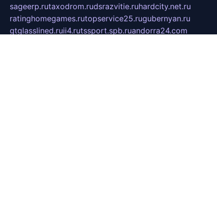
sageerp.ru
taxodrom.ru
dsrazvitie.ru
hardcity.net.ru
ratinghomegames.ru
topservice25.ru
gubernyan.ru
gtglasslined.ru
ii4.ru
tssport.spb.ru
andorra24.com
blackwallstreet.ru
oboimos.ru
optim-doors.com.ru
ikuch.ru
nycr.org.ru
npa21.ru
vremya-ch.spb.ru
desert000.ru
ivtorgi.ru
ifiori.ru
catalog-statei.ru
dcv.org.ru
spetsmaster174.ru
ipkameryhiseeu.ru
dum26.ru
ruspol.spb.ru
fr-opendp.ru
kam-solnyshko.ru
cheyenne-arapaho.ru
sevzapmetal.spb.ru
ted-lapidus.spb.ru
parasite-eliminator.ru
sigma-complete.ru
modernworld.ru
dama-moda.ru
eholot-group.ru
sk-nvkz.ru
DRONGOLD.RU
democratia2.ru
i-farmer.ru
mass-sport.org
jablonex.spb.ru
bookmess.ru
linkword.ru
refineua.com.ru
cs-spec.net.ru
altay-mebel.ru
DNK-THEATRE.RU
mechaniks.spb.ru
ipcamtechage.ru
skosta.ru
a-sun.ru
stroy-ldsp.ru
snowlands.org.ru
childrensshoes.ru
mrlizzy.ru
mebelsofiakrd.ru