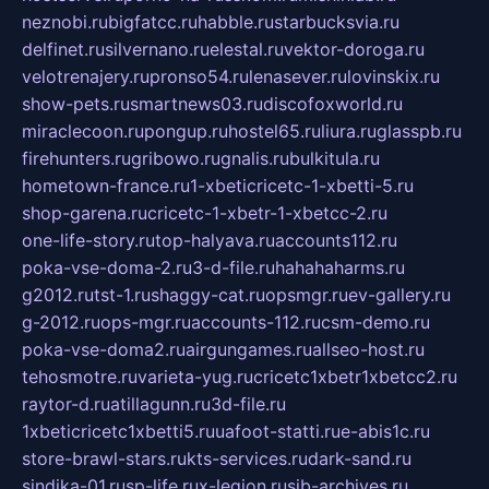
neznobi.ru
bigfatcc.ru
habble.ru
starbucksvia.ru
delfinet.ru
silvernano.ru
elestal.ru
vektor-doroga.ru
velotrenajery.ru
pronso54.ru
lenasever.ru
lovinskix.ru
show-pets.ru
smartnews03.ru
discofoxworld.ru
miraclecoon.ru
pongup.ru
hostel65.ru
liura.ru
glasspb.ru
firehunters.ru
gribowo.ru
gnalis.ru
bulkitula.ru
hometown-france.ru
1-xbeticricetc-1-xbetti-5.ru
shop-garena.ru
cricetc-1-xbetr-1-xbetcc-2.ru
one-life-story.ru
top-halyava.ru
accounts112.ru
poka-vse-doma-2.ru
3-d-file.ru
hahahaharms.ru
g2012.ru
tst-1.ru
shaggy-cat.ru
opsmgr.ru
ev-gallery.ru
g-2012.ru
ops-mgr.ru
accounts-112.ru
csm-demo.ru
poka-vse-doma2.ru
airgungames.ru
allseo-host.ru
tehosmotre.ru
varieta-yug.ru
cricetc1xbetr1xbetcc2.ru
raytor-d.ru
atillagunn.ru
3d-file.ru
1xbeticricetc1xbetti5.ru
uafoot-statti.ru
e-abis1c.ru
store-brawl-stars.ru
kts-services.ru
dark-sand.ru
sindika-01.ru
sp-life.ru
x-legion.ru
sib-archives.ru