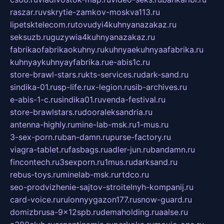
raszar.ru
vskrytie-zamkov-moskva113.ru
lipetsktelecom.ru
tovudyi4kuhnyanazakaz.ru
seksuzb.ru
guzywia4kuhnyanazakaz.ru
fabrikaofabrikaokuhny.ru
kuhnyaekuhnyaafabrika.ru
kuhnyaykuhnyayfabrika.ru
e-abis1c.ru
store-brawl-stars.ru
kts-services.ru
dark-sand.ru
sindika-01.ru
sp-life.ru
x-legion.ru
sib-archives.ru
e-abis-1-c.ru
sindika01.ru
venda-festival.ru
store-brawlstars.ru
dooraleksandria.ru
antenna-highly.ru
mine-lab-msk.ru
1-mus.ru
3-sex-porn.ru
ban-damn.ru
purse-factory.ru
viagra-tablet.ru
fasbags.ru
adler-jun.ru
bandamn.ru
fincontech.ru
3sexporn.ru
1mus.ru
darksand.ru
rebus-toys.ru
minelab-msk.ru
rtdco.ru
seo-prodvizhenie-sajtov-stroitelnyh-kompanij.ru
card-voice.ru
rulonnyygazon177.ru
snow-guard.ru
domizbrusa-9x12spb.ru
demaholding.ru
aalse.ru