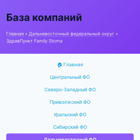
База компаний
Главная
»
Дальневосточный федеральный округ
»
ЗдравПункт Family Stoma
🏠 Главная
Центральный ФО
Северо-Западный ФО
Приволжский ФО
Уральский ФО
Сибирский ФО
Дальневосточный ФО