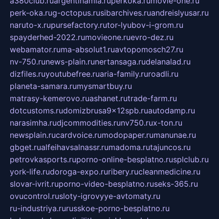
a380club.ru
argentinamia.ru
perkoka.ru
movie-one.ru
perk-oka.ru
g-octopus.ru
sibarchives.ru
andreislyusar.ru
naruto-x.ru
pursefactory.ru
tor-lyubov-i-grom.ru
spayderhed-2022.ru
movieone.ru
evro-dez.ru
webamator.ru
ma-absolut1.ru
avtopomosch27.ru
nv-750.ru
news-plain.ru
nertansaga.ru
delanalad.ru
dizfiles.ru
youtubefree.ru
aria-family.ru
roadli.ru
planeta-samara.ru
mysmartbuy.ru
matrasy-kemerovo.ru
ashanet.ru
trade-farm.ru
dotcustoms.ru
domizbrusa9x12spb.ru
autodamp.ru
narasimha.ru
djcommodities.ru
nv750.ru
x-ton.ru
newsplain.ru
cardvoice.ru
modopaper.ru
manunae.ru
gbget.ru
alfeihavsalnassr.ru
madoma.ru
tajuncos.ru
petrovkasports.ru
porno-online-besplatno.ru
splclub.ru
york-life.ru
doroga-expo.ru
ribery.ru
cleanmedicine.ru
slovar-ivrit.ru
porno-video-besplatno.ru
seks-365.ru
ovucontrol.ru
sloty-igrovyye-avtomaty.ru
ru-industriya.ru
russkoe-porno-besplatno.ru