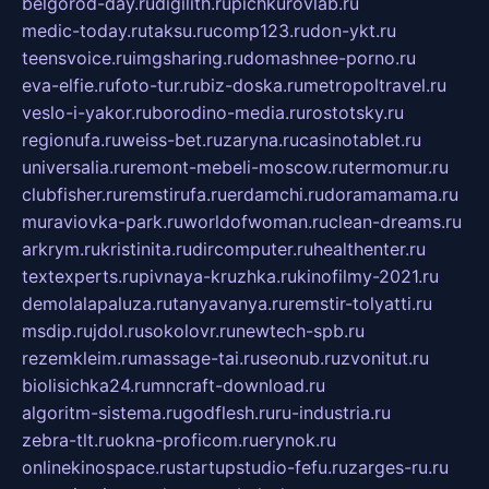
belgorod-day.ru
digilith.ru
pichkurovlab.ru
medic-today.ru
taksu.ru
comp123.ru
don-ykt.ru
teensvoice.ru
imgsharing.ru
domashnee-porno.ru
eva-elfie.ru
foto-tur.ru
biz-doska.ru
metropoltravel.ru
veslo-i-yakor.ru
borodino-media.ru
rostotsky.ru
regionufa.ru
weiss-bet.ru
zaryna.ru
casinotablet.ru
universalia.ru
remont-mebeli-moscow.ru
termomur.ru
clubfisher.ru
remstirufa.ru
erdamchi.ru
doramamama.ru
muraviovka-park.ru
worldofwoman.ru
clean-dreams.ru
arkrym.ru
kristinita.ru
dircomputer.ru
healthenter.ru
textexperts.ru
pivnaya-kruzhka.ru
kinofilmy-2021.ru
demolalapaluza.ru
tanyavanya.ru
remstir-tolyatti.ru
msdip.ru
jdol.ru
sokolovr.ru
newtech-spb.ru
rezemkleim.ru
massage-tai.ru
seonub.ru
zvonitut.ru
biolisichka24.ru
mncraft-download.ru
algoritm-sistema.ru
godflesh.ru
ru-industria.ru
zebra-tlt.ru
okna-proficom.ru
erynok.ru
onlinekinospace.ru
startupstudio-fefu.ru
zarges-ru.ru