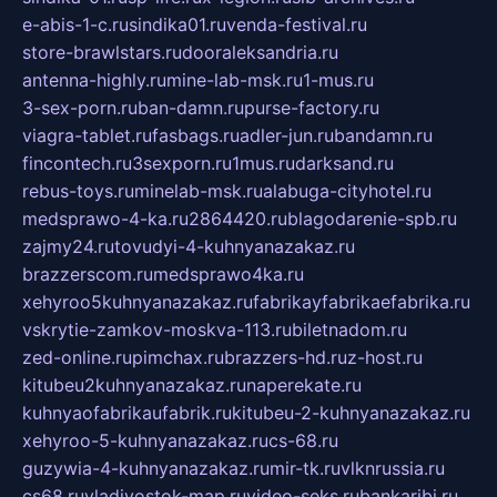
e-abis-1-c.ru
sindika01.ru
venda-festival.ru
store-brawlstars.ru
dooraleksandria.ru
antenna-highly.ru
mine-lab-msk.ru
1-mus.ru
3-sex-porn.ru
ban-damn.ru
purse-factory.ru
viagra-tablet.ru
fasbags.ru
adler-jun.ru
bandamn.ru
fincontech.ru
3sexporn.ru
1mus.ru
darksand.ru
rebus-toys.ru
minelab-msk.ru
alabuga-cityhotel.ru
medsprawo-4-ka.ru
2864420.ru
blagodarenie-spb.ru
zajmy24.ru
tovudyi-4-kuhnyanazakaz.ru
brazzerscom.ru
medsprawo4ka.ru
xehyroo5kuhnyanazakaz.ru
fabrikayfabrikaefabrika.ru
vskrytie-zamkov-moskva-113.ru
biletnadom.ru
zed-online.ru
pimchax.ru
brazzers-hd.ru
z-host.ru
kitubeu2kuhnyanazakaz.ru
naperekate.ru
kuhnyaofabrikaufabrik.ru
kitubeu-2-kuhnyanazakaz.ru
xehyroo-5-kuhnyanazakaz.ru
cs-68.ru
guzywia-4-kuhnyanazakaz.ru
mir-tk.ru
vlknrussia.ru
cs68.ru
vladivostok-map.ru
video-seks.ru
bankaribi.ru