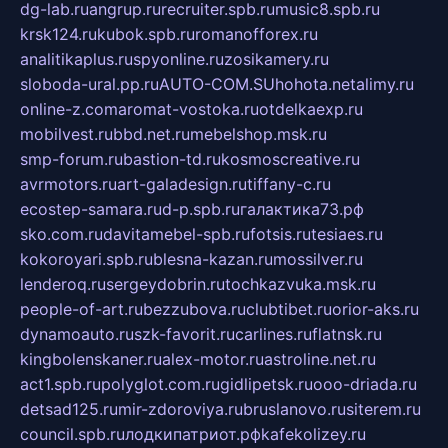
dg-lab.ru
angrup.ru
recruiter.spb.ru
music8.spb.ru
krsk124.ru
kubok.spb.ru
romanofforex.ru
analitikaplus.ru
spyonline.ru
zosikamery.ru
sloboda-ural.pp.ru
AUTO-COM.SU
hohota.net
alimy.ru
online-z.com
aromat-vostoka.ru
otdelkaexp.ru
mobilvest.ru
bbd.net.ru
mebelshop.msk.ru
smp-forum.ru
bastion-td.ru
kosmoscreative.ru
avrmotors.ru
art-galadesign.ru
tiffany-c.ru
ecostep-samara.ru
d-p.spb.ru
галактика73.рф
sko.com.ru
davitamebel-spb.ru
fotsis.ru
tesiaes.ru
kokoroyari.spb.ru
blesna-kazan.ru
mossilver.ru
lenderoq.ru
sergeydobrin.ru
tochkazvuka.msk.ru
people-of-art.ru
bezzubova.ru
clubtibet.ru
orior-aks.ru
dynamoauto.ru
szk-favorit.ru
carlines.ru
flatnsk.ru
kingbolenskaner.ru
alex-motor.ru
astroline.net.ru
act1.spb.ru
polyglot.com.ru
gidlipetsk.ru
ooo-driada.ru
detsad125.ru
mir-zdoroviya.ru
bruslanovo.ru
siterem.ru
council.spb.ru
лодкипатриот.рф
kafekolizey.ru