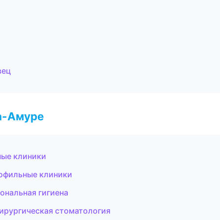
вец
а-Амуре
ные клиники
рофильные клиники
ональная гигиена
Хирургическая стоматология