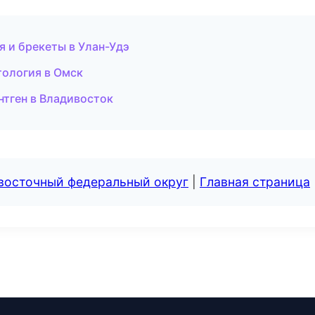
я и брекеты в Улан-Удэ
тология в Омск
нтген в Владивосток
евосточный федеральный округ
|
Главная страница