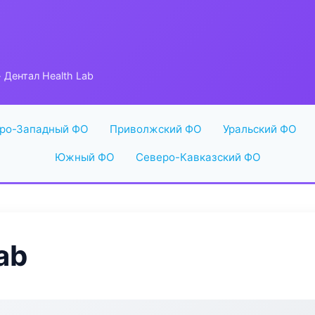
 Дентал Health Lab
ро-Западный ФО
Приволжский ФО
Уральский ФО
Южный ФО
Северо-Кавказский ФО
ab