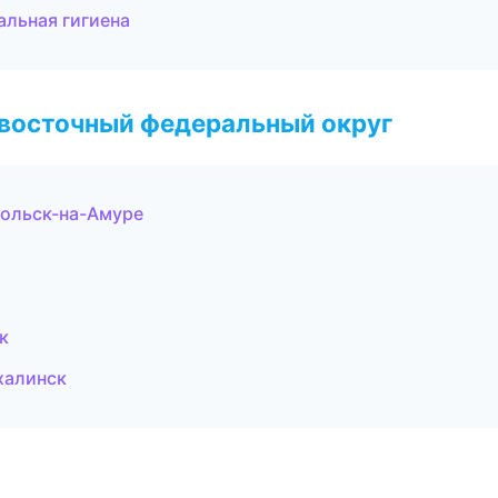
альная гигиена
евосточный федеральный округ
мольск-на-Амуре
к
халинск