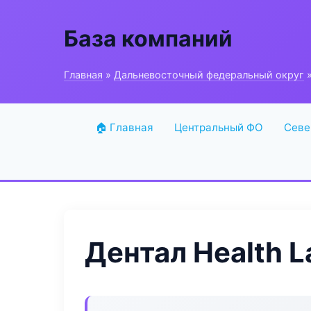
База компаний
Главная
»
Дальневосточный федеральный округ
»
🏠 Главная
Центральный ФО
Севе
Дентал Health L