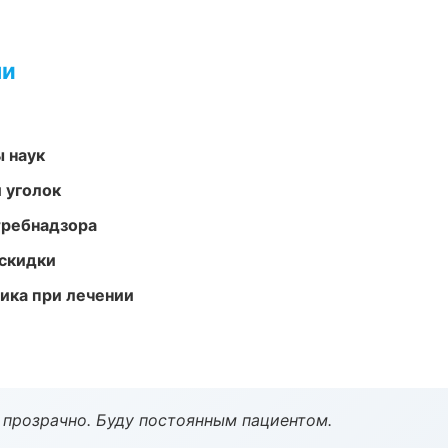
ми
ы наук
 уголок
требнадзора
скидки
тика при лечении
ё прозрачно. Буду постоянным пациентом.