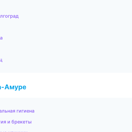
олгоград
а
ц
а-Амуре
альная гигиена
тия и брекеты