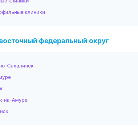
ные клиники
рофильные клиники
евосточный федеральный округ
но-Сахалинск
муре
ок
к-на-Амуре
нск