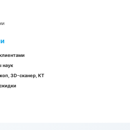
ми
ми
 клиентами
ы наук
оп, 3D-сканер, КТ
скидки