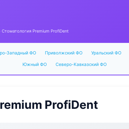
 Стоматология Premium ProfiDent
ро-Западный ФО
Приволжский ФО
Уральский ФО
Южный ФО
Северо-Кавказский ФО
remium ProfiDent