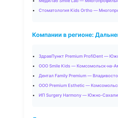
МедиЛаб Smile Lab — Многопрофиль
Стоматология Kids Ortho — Многоп
Компании в регионе: Дальн
ЗдравПункт Premium ProfiDent — Юж
ООО Smile Kids — Комсомольск-на-А
Дентал Family Premium — Владивост
ООО Premium Esthetic — Комсомольс
ИП Surgery Harmony — Южно-Сахали