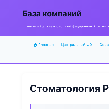
База компаний
Главная
»
Дальневосточный федеральный округ
»
🏠 Главная
Центральный ФО
Севе
Стоматология P