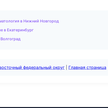
оматология в Нижний Новгород
ие в Екатеринбург
 Волгоград
евосточный федеральный округ
|
Главная страница