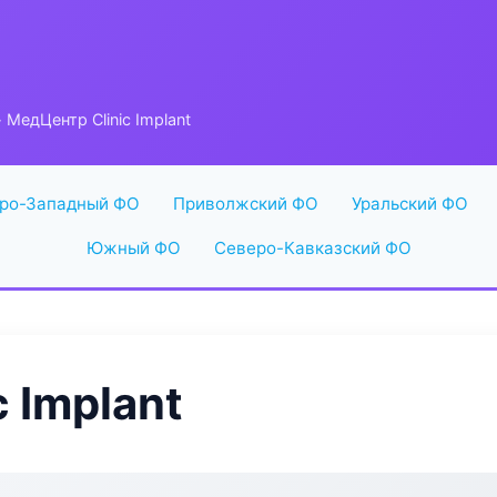
 МедЦентр Clinic Implant
ро-Западный ФО
Приволжский ФО
Уральский ФО
Южный ФО
Северо-Кавказский ФО
 Implant