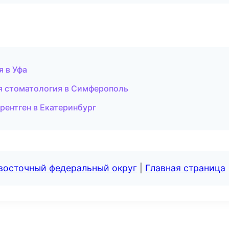
я в Уфа
ая стоматология в Симферополь
 рентген в Екатеринбург
евосточный федеральный округ
|
Главная страница