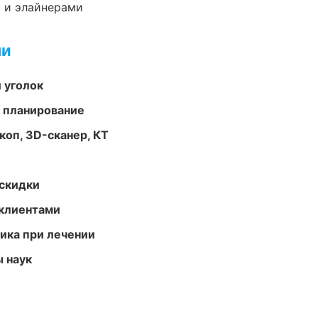
 и элайнерами
ми
 уголок
 планирование
оп, 3D-сканер, КТ
скидки
 клиентами
тика при лечении
ы наук