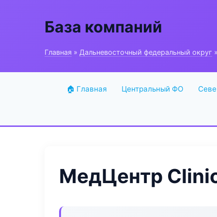
База компаний
Главная
»
Дальневосточный федеральный округ
»
🏠 Главная
Центральный ФО
Севе
МедЦентр Clinic