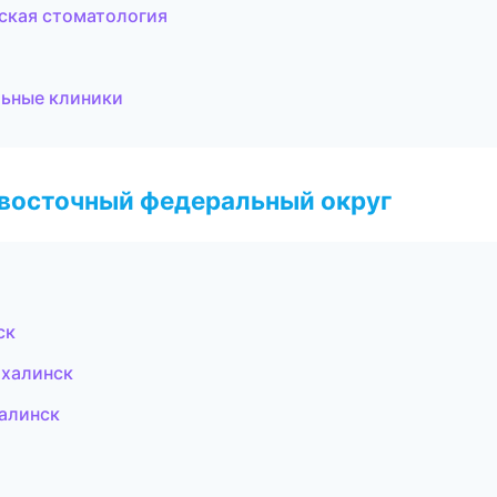
еская стоматология
льные клиники
евосточный федеральный округ
ск
ахалинск
алинск