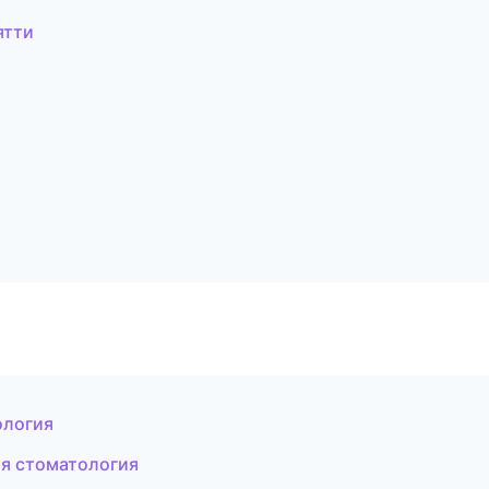
ятти
ология
ая стоматология