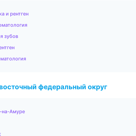
а и рентген
оматология
я зубов
ентген
оматология
евосточный федеральный округ
-на-Амуре
к