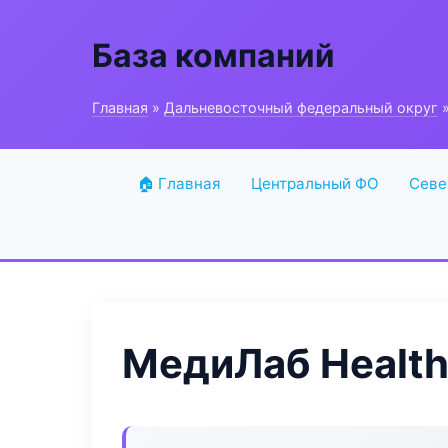
База компаний
Главная
»
Дальневосточный федеральный округ
»
🏠 Главная
Центральный ФО
Севе
МедиЛаб Health