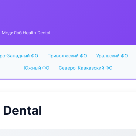
 МедиЛаб Health Dental
ро-Западный ФО
Приволжский ФО
Уральский ФО
Южный ФО
Северо-Кавказский ФО
 Dental