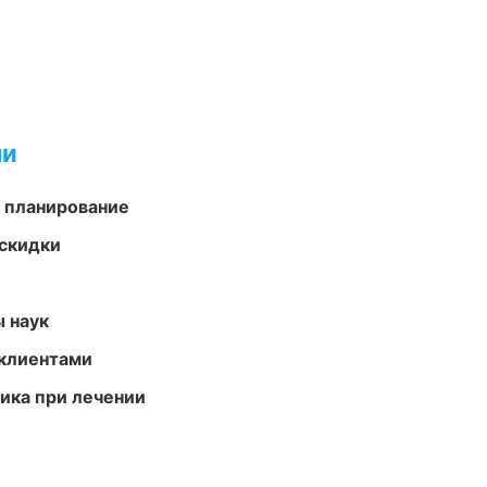
ми
 планирование
скидки
ы наук
 клиентами
тика при лечении