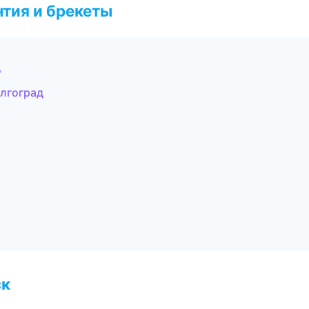
тия и брекеты
д
олгоград
ск