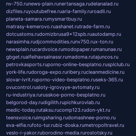
nv-750.ru
news-plain.ru
nertansaga.ru
delanalad.ru
dizfiles.ru
youtubefree.ru
aria-family.ru
roadli.ru
planeta-samara.ru
mysmartbuy.ru
matrasy-kemerovo.ru
ashanet.ru
trade-farm.ru
dotcustoms.ru
domizbrusa9x12spb.ru
autodamp.ru
narasimha.ru
djcommodities.ru
nv750.ru
x-ton.ru
newsplain.ru
cardvoice.ru
modopaper.ru
manunae.ru
gbget.ru
alfeihavsalnassr.ru
madoma.ru
tajuncos.ru
petrovkasports.ru
porno-online-besplatno.ru
splclub.ru
york-life.ru
doroga-expo.ru
ribery.ru
cleanmedicine.ru
slovar-ivrit.ru
porno-video-besplatno.ru
seks-365.ru
ovucontrol.ru
sloty-igrovyye-avtomaty.ru
ru-industriya.ru
russkoe-porno-besplatno.ru
belgorod-day.ru
digilith.ru
pichkurovlab.ru
medic-today.ru
taksu.ru
comp123.ru
don-ykt.ru
teensvoice.ru
imgsharing.ru
domashnee-porno.ru
eva-elfie.ru
foto-tur.ru
biz-doska.ru
metropoltravel.ru
veslo-i-yakor.ru
borodino-media.ru
rostotsky.ru