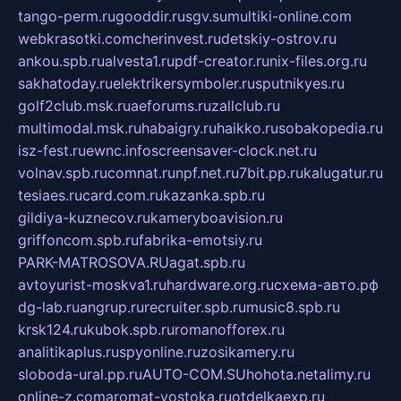
tango-perm.ru
gooddir.ru
sgv.su
multiki-online.com
webkrasotki.com
cherinvest.ru
detskiy-ostrov.ru
ankou.spb.ru
alvesta1.ru
pdf-creator.ru
nix-files.org.ru
sakhatoday.ru
elektrikersymboler.ru
sputnikyes.ru
golf2club.msk.ru
aeforums.ru
zallclub.ru
multimodal.msk.ru
habaigry.ru
haikko.ru
sobakopedia.ru
isz-fest.ru
ewnc.info
screensaver-clock.net.ru
volnav.spb.ru
comnat.ru
npf.net.ru
7bit.pp.ru
kalugatur.ru
tesiaes.ru
card.com.ru
kazanka.spb.ru
gildiya-kuznecov.ru
kameryboavision.ru
griffoncom.spb.ru
fabrika-emotsiy.ru
PARK-MATROSOVA.RU
agat.spb.ru
avtoyurist-moskva1.ru
hardware.org.ru
схема-авто.рф
dg-lab.ru
angrup.ru
recruiter.spb.ru
music8.spb.ru
krsk124.ru
kubok.spb.ru
romanofforex.ru
analitikaplus.ru
spyonline.ru
zosikamery.ru
sloboda-ural.pp.ru
AUTO-COM.SU
hohota.net
alimy.ru
online-z.com
aromat-vostoka.ru
otdelkaexp.ru