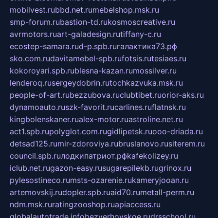
mobilvest.ru
bbd.net.ru
mebelshop.msk.ru
smp-forum.ru
bastion-td.ru
kosmoscreative.ru
avrmotors.ru
art-galadesign.ru
tiffany-c.ru
ecostep-samara.ru
d-p.spb.ru
галактика73.рф
sko.com.ru
davitamebel-spb.ru
fotsis.ru
tesiaes.ru
kokoroyari.spb.ru
blesna-kazan.ru
mossilver.ru
lenderoq.ru
sergeydobrin.ru
tochkazvuka.msk.ru
people-of-art.ru
bezzubova.ru
clubtibet.ru
orior-aks.ru
dynamoauto.ru
szk-favorit.ru
carlines.ru
flatnsk.ru
kingbolenskaner.ru
alex-motor.ru
astroline.net.ru
act1.spb.ru
polyglot.com.ru
gidlipetsk.ru
ooo-driada.ru
detsad125.ru
mir-zdoroviya.ru
bruslanovo.ru
siterem.ru
council.spb.ru
лодкипатриот.рф
kafekolizey.ru
iclub.net.ru
gazon-easy.ru
sugarepilekb.ru
grinox.ru
pylesostineco.ru
msts-ozarenie.ru
kameryjooan.ru
artemovskij.ru
dopler.spb.ru
aid70.ru
metall-perm.ru
ndm.msk.ru
ratingzooshop.ru
apiaccess.ru
globalautotrade.info
bezverhovskoe.ru
drsschool.ru