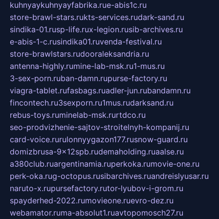
kuhnyaykuhnyayfabrika.ru
e-abis1c.ru
store-brawl-stars.ru
kts-services.ru
dark-sand.ru
sindika-01.ru
sp-life.ru
x-legion.ru
sib-archives.ru
e-abis-1-c.ru
sindika01.ru
venda-festival.ru
store-brawlstars.ru
dooraleksandria.ru
antenna-highly.ru
mine-lab-msk.ru
1-mus.ru
3-sex-porn.ru
ban-damn.ru
purse-factory.ru
viagra-tablet.ru
fasbags.ru
adler-jun.ru
bandamn.ru
fincontech.ru
3sexporn.ru
1mus.ru
darksand.ru
rebus-toys.ru
minelab-msk.ru
rtdco.ru
seo-prodvizhenie-sajtov-stroitelnyh-kompanij.ru
card-voice.ru
rulonnyygazon177.ru
snow-guard.ru
domizbrusa-9x12spb.ru
demaholding.ru
aalse.ru
a380club.ru
argentinamia.ru
perkoka.ru
movie-one.ru
perk-oka.ru
g-octopus.ru
sibarchives.ru
andreislyusar.ru
naruto-x.ru
pursefactory.ru
tor-lyubov-i-grom.ru
spayderhed-2022.ru
movieone.ru
evro-dez.ru
webamator.ru
ma-absolut1.ru
avtopomosch27.ru