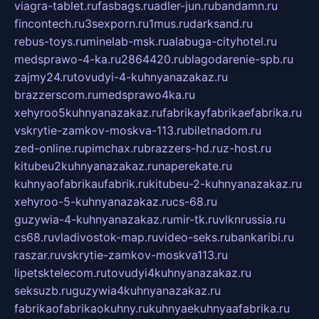
viagra-tablet.ru
fasbags.ru
adler-jun.ru
bandamn.ru
fincontech.ru
3sexporn.ru
1mus.ru
darksand.ru
rebus-toys.ru
minelab-msk.ru
alabuga-cityhotel.ru
medsprawo-4-ka.ru
2864420.ru
blagodarenie-spb.ru
zajmy24.ru
tovudyi-4-kuhnyanazakaz.ru
brazzerscom.ru
medsprawo4ka.ru
xehyroo5kuhnyanazakaz.ru
fabrikayfabrikaefabrika.ru
vskrytie-zamkov-moskva-113.ru
biletnadom.ru
zed-online.ru
pimchax.ru
brazzers-hd.ru
z-host.ru
kitubeu2kuhnyanazakaz.ru
naperekate.ru
kuhnyaofabrikaufabrik.ru
kitubeu-2-kuhnyanazakaz.ru
xehyroo-5-kuhnyanazakaz.ru
cs-68.ru
guzywia-4-kuhnyanazakaz.ru
mir-tk.ru
vlknrussia.ru
cs68.ru
vladivostok-map.ru
video-seks.ru
bankaribi.ru
raszar.ru
vskrytie-zamkov-moskva113.ru
lipetsktelecom.ru
tovudyi4kuhnyanazakaz.ru
seksuzb.ru
guzywia4kuhnyanazakaz.ru
fabrikaofabrikaokuhny.ru
kuhnyaekuhnyaafabrika.ru