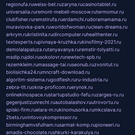
regionufa.ru
weiss-bet.ru
zaryna.ru
casinotablet.ru
universalia.ru
remont-mebeli-moscow.ru
termomur.ru
clubfisher.ru
remstirufa.ru
erdamchi.ru
doramamama.ru
muraviovka-park.ru
worldofwoman.ru
clean-dreams.ru
arkrym.ru
kristinita.ru
dircomputer.ru
healthenter.ru
textexperts.ru
pivnaya-kruzhka.ru
kinofilmy-2021.ru
demolalapaluza.ru
tanyavanya.ru
remstir-tolyatti.ru
msdip.ru
jdol.ru
sokolovr.ru
newtech-spb.ru
rezemkleim.ru
massage-tai.ru
seonub.ru
zvonitut.ru
biolisichka24.ru
mncraft-download.ru
algoritm-sistema.ru
godflesh.ru
ru-industria.ru
zebra-tlt.ru
okna-proficom.ru
erynok.ru
onlinekinospace.ru
startupstudio-fefu.ru
zarges-ru.ru
gegenjustizunrecht.ru
autobalashov.ru
utrovortu.ru
spiski-firm.ru
elara-m.ru
kinomusorka.ru
mkcslava.ru
2bets.ru
vintovoykompressor.ru
birminghamvsfulham.ru
sarmat-komp.ru
pioneeri.ru
amadis-chocolate.ru
shkurki-karakulya.ru