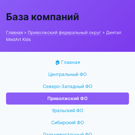
База компаний
Главная
»
Приволжский федеральный округ
» Дентал
MedArt Kids
🏠 Главная
Центральный ФО
Северо-Западный ФО
Приволжский ФО
Уральский ФО
Сибирский ФО
Дальневосточный ФО