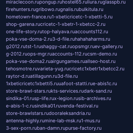
miraclecoon.ru
pongup.ru
hostel65.ru
liura.ru
glasspb.ru
firehunters.ru
gribowo.ru
gnalis.ru
bulkitula.ru
hometown-france.ru
1-xbeticricetc-1-xbetti-5.ru
shop-garena.ru
cricetc-1-xbetr-1-xbetcc-2.ru
one-life-story.ru
top-halyava.ru
accounts112.ru
poka-vse-doma-2.ru
3-d-file.ru
hahahaharms.ru
g2012.ru
tst-1.ru
shaggy-cat.ru
opsmgr.ru
ev-gallery.ru
g-2012.ru
ops-mgr.ru
accounts-112.ru
csm-demo.ru
poka-vse-doma2.ru
airgungames.ru
allseo-host.ru
tehosmotre.ru
varieta-yug.ru
cricetc1xbetr1xbetcc2.ru
raytor-d.ru
atillagunn.ru
3d-file.ru
1xbeticricetc1xbetti5.ru
uafoot-statti.ru
e-abis1c.ru
store-brawl-stars.ru
kts-services.ru
dark-sand.ru
sindika-01.ru
sp-life.ru
x-legion.ru
sib-archives.ru
e-abis-1-c.ru
sindika01.ru
venda-festival.ru
store-brawlstars.ru
dooraleksandria.ru
antenna-highly.ru
mine-lab-msk.ru
1-mus.ru
3-sex-porn.ru
ban-damn.ru
purse-factory.ru