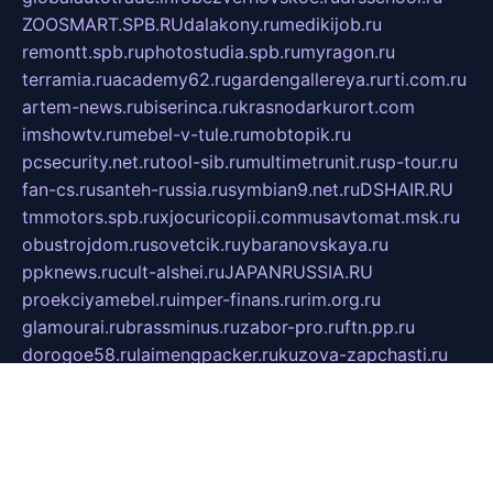
ZOOSMART.SPB.RU
dalakony.ru
medikijob.ru
remontt.spb.ru
photostudia.spb.ru
myragon.ru
terramia.ru
academy62.ru
gardengallereya.ru
rti.com.ru
artem-news.ru
biserinca.ru
krasnodarkurort.com
imshowtv.ru
mebel-v-tule.ru
mobtopik.ru
pcsecurity.net.ru
tool-sib.ru
multimetrunit.ru
sp-tour.ru
fan-cs.ru
santeh-russia.ru
symbian9.net.ru
DSHAIR.RU
tmmotors.spb.ru
xjocuricopii.com
musavtomat.msk.ru
obustrojdom.ru
sovetcik.ru
ybaranovskaya.ru
ppknews.ru
cult-alshei.ru
JAPANRUSSIA.RU
proekciyamebel.ru
imper-finans.ru
rim.org.ru
glamourai.ru
brassminus.ru
zabor-pro.ru
ftn.pp.ru
dorogoe58.ru
laimengpacker.ru
kuzova-zapchasti.ru
sageerp.ru
taxodrom.ru
dsrazvitie.ru
hardcity.net.ru
ratinghomegames.ru
topservice25.ru
gubernyan.ru
gtglasslined.ru
ii4.ru
tssport.spb.ru
andorra24.com
blackwallstreet.ru
oboimos.ru
optim-doors.com.ru
ikuch.ru
nycr.org.ru
npa21.ru
vremya-ch.spb.ru