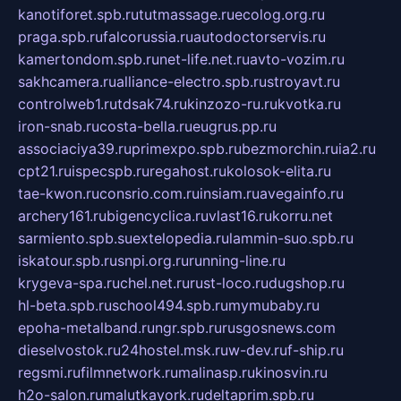
kanotiforet.spb.ru
tutmassage.ru
ecolog.org.ru
praga.spb.ru
falcorussia.ru
autodoctorservis.ru
kamertondom.spb.ru
net-life.net.ru
avto-vozim.ru
sakhcamera.ru
alliance-electro.spb.ru
stroyavt.ru
controlweb1.ru
tdsak74.ru
kinzozo-ru.ru
kvotka.ru
iron-snab.ru
costa-bella.ru
eugrus.pp.ru
associaciya39.ru
primexpo.spb.ru
bezmorchin.ru
ia2.ru
cpt21.ru
ispecspb.ru
regahost.ru
kolosok-elita.ru
tae-kwon.ru
consrio.com.ru
insiam.ru
avegainfo.ru
archery161.ru
bigencyclica.ru
vlast16.ru
korru.net
sarmiento.spb.su
extelopedia.ru
lammin-suo.spb.ru
iskatour.spb.ru
snpi.org.ru
running-line.ru
krygeva-spa.ru
chel.net.ru
rust-loco.ru
dugshop.ru
hl-beta.spb.ru
school494.spb.ru
mymubaby.ru
epoha-metalband.ru
ngr.spb.ru
rusgosnews.com
dieselvostok.ru
24hostel.msk.ru
w-dev.ru
f-ship.ru
regsmi.ru
filmnetwork.ru
malinasp.ru
kinosvin.ru
h2o-salon.ru
malutkayork.ru
deltaprim.spb.ru