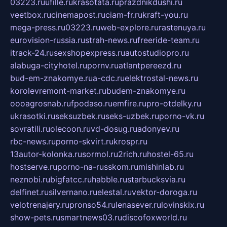
03223.ru
ufille.ru
krasotata.ru
prazdnikdushi.ru
veetbox.ru
cinemapost.ru
ciam-fr.ru
kraft-you.ru
mega-press.ru
03223.ru
web-explore.ru
rastenuya.ru
eurovision-russia.ru
strah-news.ru
freeride-team.ru
itrack-24.ru
sexshopexpress.ru
autostudiopro.ru
alabuga-cityhotel.ru
pornv.ru
atlantpereezd.ru
bud-em-znakomye.ru
a-cdc.ru
elektrostal-news.ru
korolevremont-market.ru
budem-znakomye.ru
oooagrosnab.ru
fpodaso.ru
emfire.ru
pro-otdelky.ru
ukrasotki.ru
seksuzbek.ru
seks-uzbek.ru
porno-vk.ru
sovratili.ru
olecoon.ru
vd-dosug.ru
adonyev.ru
rbc-news.ru
porno-skvirt.ru
krospr.ru
13autor-kolonka.ru
sormol.ru
2rich.ru
hostel-65.ru
hostserve.ru
porno-na-russkom.ru
mishinlab.ru
neznobi.ru
bigfatcc.ru
habble.ru
starbucksvia.ru
delfinet.ru
silvernano.ru
elestal.ru
vektor-doroga.ru
velotrenajery.ru
pronso54.ru
lenasever.ru
lovinskix.ru
show-pets.ru
smartnews03.ru
discofoxworld.ru