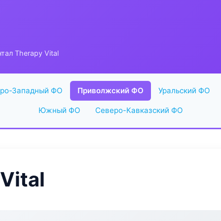
тал Therapy Vital
ро-Западный ФО
Приволжский ФО
Уральский ФО
Южный ФО
Северо-Кавказский ФО
Vital