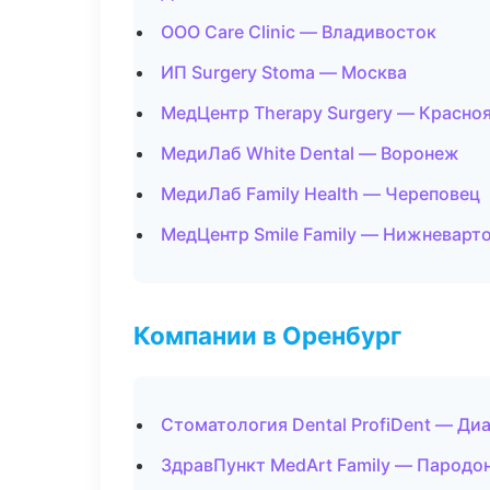
ООО Care Clinic — Владивосток
ИП Surgery Stoma — Москва
МедЦентр Therapy Surgery — Красно
МедиЛаб White Dental — Воронеж
МедиЛаб Family Health — Череповец
МедЦентр Smile Family — Нижневарт
Компании в Оренбург
Стоматология Dental ProfiDent — Диа
ЗдравПункт MedArt Family — Пародо