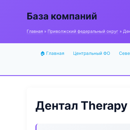
База компаний
Главная
»
Приволжский федеральный округ
» Ден
🏠 Главная
Центральный ФО
Севе
Дентал Therapy 