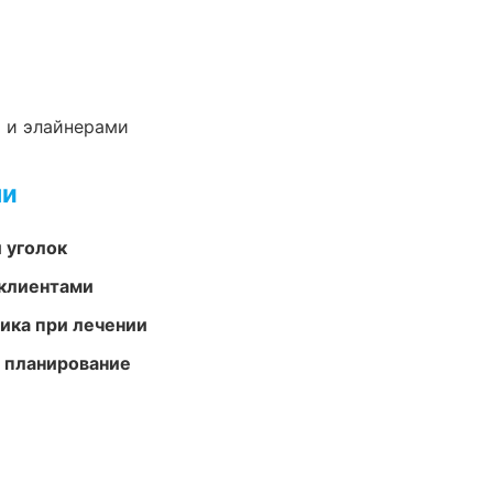
 и элайнерами
ми
 уголок
 клиентами
тика при лечении
 планирование