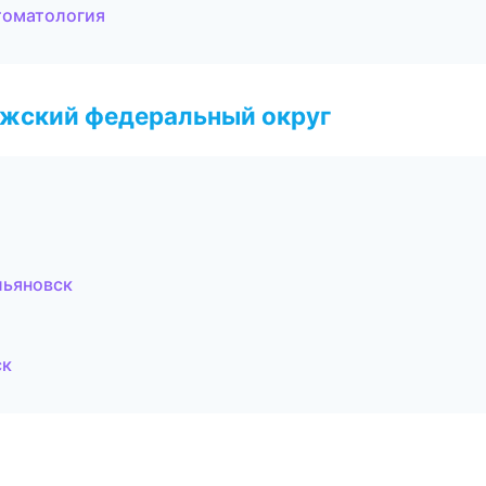
томатология
лжский федеральный округ
льяновск
ск