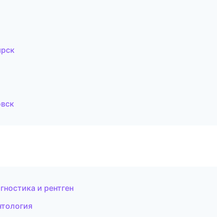
ярск
овск
гностика и рентген
нтология