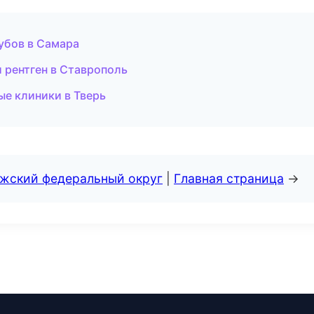
убов в Самара
и рентген в Ставрополь
ые клиники в Тверь
лжский федеральный округ
|
Главная страница
→