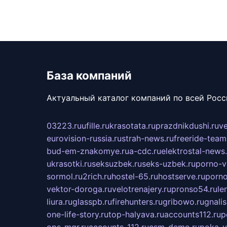
База компаний
Актуальный каталог компаний по всей Рос
03223.ru
ufille.ru
krasotata.ru
prazdnikdushi.ru
v
eurovision-russia.ru
strah-news.ru
freeride-team
bud-em-znakomye.ru
a-cdc.ru
elektrostal-news.
ukrasotki.ru
seksuzbek.ru
seks-uzbek.ru
porno-v
sormol.ru
2rich.ru
hostel-65.ru
hostserve.ru
porno
vektor-doroga.ru
velotrenajery.ru
pronso54.ru
le
liura.ru
glasspb.ru
firehunters.ru
gribowo.ru
gnalis
one-life-story.ru
top-halyava.ru
accounts112.ru
p