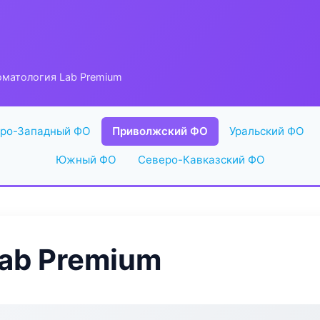
оматология Lab Premium
ро-Западный ФО
Приволжский ФО
Уральский ФО
Южный ФО
Северо-Кавказский ФО
ab Premium