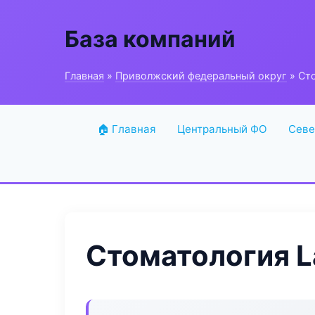
База компаний
Главная
»
Приволжский федеральный округ
» Ст
🏠 Главная
Центральный ФО
Севе
Стоматология L