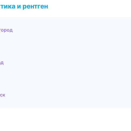
тика и рентген
город
ад
ск