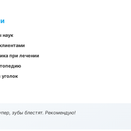
ми
ы наук
 клиентами
тика при лечении
ортопедию
 уголок
пер, зубы блестят. Рекомендую!