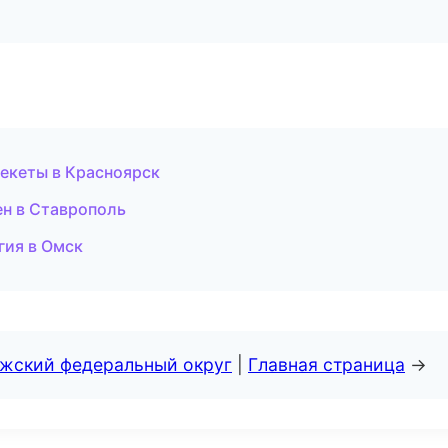
рекеты в Красноярск
ен в Ставрополь
гия в Омск
лжский федеральный округ
|
Главная страница
→