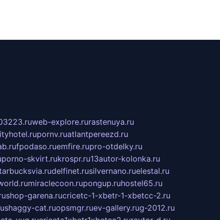
03223.ru
web-explore.ru
rastenuya.ru
tyhotel.ru
pornv.ru
atlantpereezd.ru
b.ru
fpodaso.ru
emfire.ru
pro-otdelky.ru
u
porno-skvirt.ru
krospr.ru
13autor-kolonka.ru
tarbucksvia.ru
delfinet.ru
silvernano.ru
elestal.ru
world.ru
miraclecoon.ru
pongup.ru
hostel65.ru
ru
shop-garena.ru
cricetc-1-xbetr-1-xbetcc-2.ru
ru
shaggy-cat.ru
opsmgr.ru
ev-gallery.ru
g-2012.ru