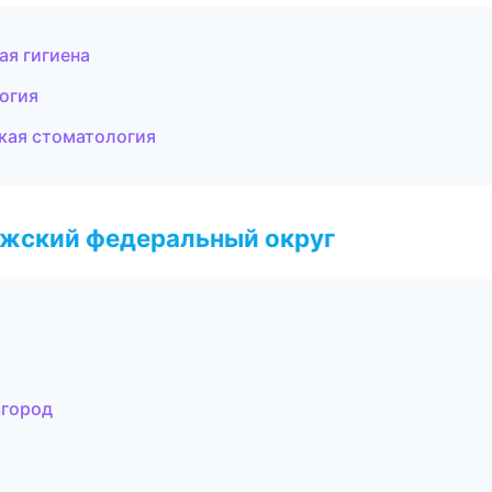
ая гигиена
огия
кая стоматология
лжский федеральный округ
вгород