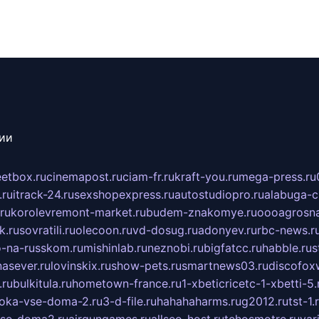
сии
eetbox.ru
cinemapost.ru
ciam-fr.ru
kraft-you.ru
mega-press.ru
.ru
itrack-24.ru
sexshopexpress.ru
autostudiopro.ru
alabuga-ci
ru
korolevremont-market.ru
budem-znakomye.ru
oooagrosna
k.ru
sovratili.ru
olecoon.ru
vd-dosug.ru
adonyev.ru
rbc-news.r
-na-russkom.ru
mishinlab.ru
neznobi.ru
bigfatcc.ru
habble.ru
s
nasever.ru
lovinskix.ru
show-pets.ru
smartnews03.ru
discofox
.ru
bulkitula.ru
hometown-france.ru
1-xbeticricetc-1-xbetti-5.
oka-vse-doma-2.ru
3-d-file.ru
hahahaharms.ru
g2012.ru
tst-1.