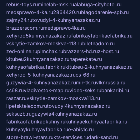
rebus-toys.ru
minelab-msk.ru
alabuga-cityhotel.ru
medsprawo-4-ka.ru
2864420.ru
blagodarenie-spb.ru
zajmy24.ru
tovudyi-4-kuhnyanazakaz.ru
brazzerscom.ru
medsprawo4ka.ru
xehyroo5kuhnyanazakaz.ru
fabrikayfabrikaefabrika.ru
vskrytie-zamkov-moskva-113.ru
biletnadom.ru
zed-online.ru
pimchax.ru
brazzers-hd.ru
z-host.ru
kitubeu2kuhnyanazakaz.ru
naperekate.ru
kuhnyaofabrikaufabrik.ru
kitubeu-2-kuhnyanazakaz.ru
xehyroo-5-kuhnyanazakaz.ru
cs-68.ru
guzywia-4-kuhnyanazakaz.ru
mir-tk.ru
vlknrussia.ru
cs68.ru
vladivostok-map.ru
video-seks.ru
bankaribi.ru
raszar.ru
vskrytie-zamkov-moskva113.ru
lipetsktelecom.ru
tovudyi4kuhnyanazakaz.ru
seksuzb.ru
guzywia4kuhnyanazakaz.ru
fabrikaofabrikaokuhny.ru
kuhnyaekuhnyaafabrika.ru
kuhnyaykuhnyayfabrika.ru
e-abis1c.ru
store-brawl-stars.ru
kts-services.ru
dark-sand.ru