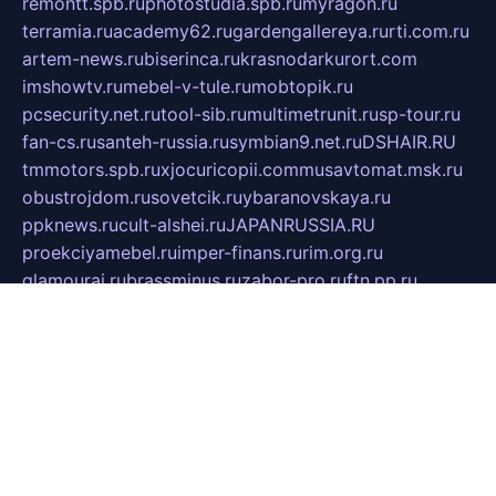
remontt.spb.ru
photostudia.spb.ru
myragon.ru
terramia.ru
academy62.ru
gardengallereya.ru
rti.com.ru
artem-news.ru
biserinca.ru
krasnodarkurort.com
imshowtv.ru
mebel-v-tule.ru
mobtopik.ru
pcsecurity.net.ru
tool-sib.ru
multimetrunit.ru
sp-tour.ru
fan-cs.ru
santeh-russia.ru
symbian9.net.ru
DSHAIR.RU
tmmotors.spb.ru
xjocuricopii.com
musavtomat.msk.ru
obustrojdom.ru
sovetcik.ru
ybaranovskaya.ru
ppknews.ru
cult-alshei.ru
JAPANRUSSIA.RU
proekciyamebel.ru
imper-finans.ru
rim.org.ru
glamourai.ru
brassminus.ru
zabor-pro.ru
ftn.pp.ru
dorogoe58.ru
laimengpacker.ru
kuzova-zapchasti.ru
sageerp.ru
taxodrom.ru
dsrazvitie.ru
hardcity.net.ru
ratinghomegames.ru
topservice25.ru
gubernyan.ru
gtglasslined.ru
ii4.ru
tssport.spb.ru
andorra24.com
blackwallstreet.ru
oboimos.ru
optim-doors.com.ru
ikuch.ru
nycr.org.ru
npa21.ru
vremya-ch.spb.ru
desert000.ru
ivtorgi.ru
ifiori.ru
catalog-statei.ru