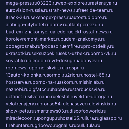
mega-press.ru
03223.ru
web-explore.ru
rastenuya.ru
eurovision-russia.ru
strah-news.ru
freeride-team.ru
itrack-24.ru
sexshopexpress.ru
autostudiopro.ru
alabuga-cityhotel.ru
pornv.ru
atlantpereezd.ru
bud-em-znakomye.ru
a-cdc.ru
elektrostal-news.ru
korolevremont-market.ru
budem-znakomye.ru
oooagrosnab.ru
fpodaso.ru
emfire.ru
pro-otdelky.ru
ukrasotki.ru
seksuzbek.ru
seks-uzbek.ru
porno-vk.ru
sovratili.ru
olecoon.ru
vd-dosug.ru
adonyev.ru
rbc-news.ru
porno-skvirt.ru
krospr.ru
13autor-kolonka.ru
sormol.ru
2rich.ru
hostel-65.ru
hostserve.ru
porno-na-russkom.ru
mishinlab.ru
neznobi.ru
bigfatcc.ru
habble.ru
starbucksvia.ru
delfinet.ru
silvernano.ru
elestal.ru
vektor-doroga.ru
velotrenajery.ru
pronso54.ru
lenasever.ru
lovinskix.ru
show-pets.ru
smartnews03.ru
discofoxworld.ru
miraclecoon.ru
pongup.ru
hostel65.ru
liura.ru
glasspb.ru
firehunters.ru
gribowo.ru
gnalis.ru
bulkitula.ru