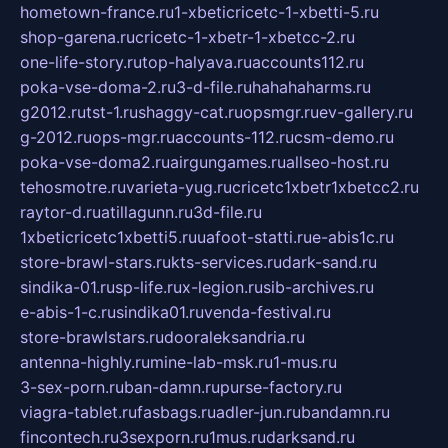
hometown-france.ru
1-xbeticricetc-1-xbetti-5.ru
shop-garena.ru
cricetc-1-xbetr-1-xbetcc-2.ru
one-life-story.ru
top-halyava.ru
accounts112.ru
poka-vse-doma-2.ru
3-d-file.ru
hahahaharms.ru
g2012.ru
tst-1.ru
shaggy-cat.ru
opsmgr.ru
ev-gallery.ru
g-2012.ru
ops-mgr.ru
accounts-112.ru
csm-demo.ru
poka-vse-doma2.ru
airgungames.ru
allseo-host.ru
tehosmotre.ru
varieta-yug.ru
cricetc1xbetr1xbetcc2.ru
raytor-d.ru
atillagunn.ru
3d-file.ru
1xbeticricetc1xbetti5.ru
uafoot-statti.ru
e-abis1c.ru
store-brawl-stars.ru
kts-services.ru
dark-sand.ru
sindika-01.ru
sp-life.ru
x-legion.ru
sib-archives.ru
e-abis-1-c.ru
sindika01.ru
venda-festival.ru
store-brawlstars.ru
dooraleksandria.ru
antenna-highly.ru
mine-lab-msk.ru
1-mus.ru
3-sex-porn.ru
ban-damn.ru
purse-factory.ru
viagra-tablet.ru
fasbags.ru
adler-jun.ru
bandamn.ru
fincontech.ru
3sexporn.ru
1mus.ru
darksand.ru