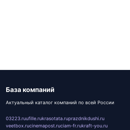
База компаний
Актуальный каталог компаний по всей России
03223.ru
ufille.ru
krasotata.ru
prazdnikdushi.ru
veetbox.ru
cinemapost.ru
ciam-fr.ru
kraft-you.ru