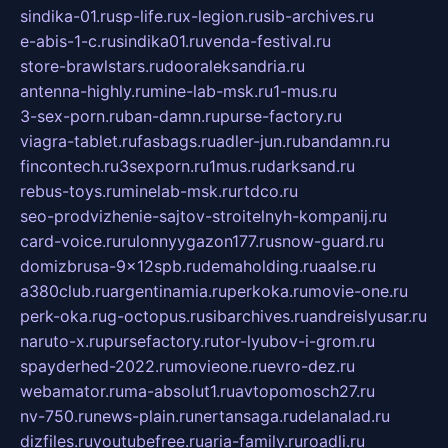
sindika-01.ru
sp-life.ru
x-legion.ru
sib-archives.ru
e-abis-1-c.ru
sindika01.ru
venda-festival.ru
store-brawlstars.ru
dooraleksandria.ru
antenna-highly.ru
mine-lab-msk.ru
1-mus.ru
3-sex-porn.ru
ban-damn.ru
purse-factory.ru
viagra-tablet.ru
fasbags.ru
adler-jun.ru
bandamn.ru
fincontech.ru
3sexporn.ru
1mus.ru
darksand.ru
rebus-toys.ru
minelab-msk.ru
rtdco.ru
seo-prodvizhenie-sajtov-stroitelnyh-kompanij.ru
card-voice.ru
rulonnyygazon177.ru
snow-guard.ru
domizbrusa-9x12spb.ru
demaholding.ru
aalse.ru
a380club.ru
argentinamia.ru
perkoka.ru
movie-one.ru
perk-oka.ru
g-octopus.ru
sibarchives.ru
andreislyusar.ru
naruto-x.ru
pursefactory.ru
tor-lyubov-i-grom.ru
spayderhed-2022.ru
movieone.ru
evro-dez.ru
webamator.ru
ma-absolut1.ru
avtopomosch27.ru
nv-750.ru
news-plain.ru
nertansaga.ru
delanalad.ru
dizfiles.ru
youtubefree.ru
aria-family.ru
roadli.ru