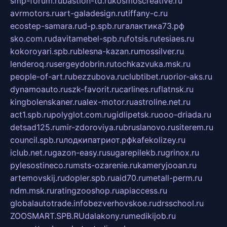
smp-forum.ru
bastion-td.ru
kosmoscreative.ru
avrmotors.ru
art-galadesign.ru
tiffany-c.ru
ecostep-samara.ru
d-p.spb.ru
галактика73.рф
sko.com.ru
davitamebel-spb.ru
fotsis.ru
tesiaes.ru
kokoroyari.spb.ru
blesna-kazan.ru
mossilver.ru
lenderoq.ru
sergeydobrin.ru
tochkazvuka.msk.ru
people-of-art.ru
bezzubova.ru
clubtibet.ru
orior-aks.ru
dynamoauto.ru
szk-favorit.ru
carlines.ru
flatnsk.ru
kingbolenskaner.ru
alex-motor.ru
astroline.net.ru
act1.spb.ru
polyglot.com.ru
gidlipetsk.ru
ooo-driada.ru
detsad125.ru
mir-zdoroviya.ru
bruslanovo.ru
siterem.ru
council.spb.ru
лодкипатриот.рф
kafekolizey.ru
iclub.net.ru
gazon-easy.ru
sugarepilekb.ru
grinox.ru
pylesostineco.ru
msts-ozarenie.ru
kameryjooan.ru
artemovskij.ru
dopler.spb.ru
aid70.ru
metall-perm.ru
ndm.msk.ru
ratingzooshop.ru
apiaccess.ru
globalautotrade.info
bezverhovskoe.ru
drsschool.ru
ZOOSMART.SPB.RU
dalakony.ru
medikijob.ru