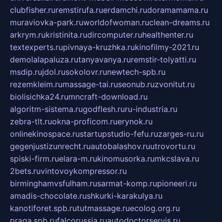
clubfisher.ru
remstirufa.ru
erdamchi.ru
doramamama.ru
muraviovka-park.ru
worldofwoman.ru
clean-dreams.ru
arkrym.ru
kristinita.ru
dircomputer.ru
healthenter.ru
textexperts.ru
pivnaya-kruzhka.ru
kinofilmy-2021.ru
demolalapaluza.ru
tanyavanya.ru
remstir-tolyatti.ru
msdip.ru
jdol.ru
sokolovr.ru
newtech-spb.ru
rezemkleim.ru
massage-tai.ru
seonub.ru
zvonitut.ru
biolisichka24.ru
mncraft-download.ru
algoritm-sistema.ru
godflesh.ru
ru-industria.ru
zebra-tlt.ru
okna-proficom.ru
erynok.ru
onlinekinospace.ru
startupstudio-fefu.ru
zarges-ru.ru
gegenjustizunrecht.ru
autobalashov.ru
utrovortu.ru
spiski-firm.ru
elara-m.ru
kinomusorka.ru
mkcslava.ru
2bets.ru
vintovoykompressor.ru
birminghamvsfulham.ru
sarmat-komp.ru
pioneeri.ru
amadis-chocolate.ru
shkurki-karakulya.ru
kanotiforet.spb.ru
tutmassage.ru
ecolog.org.ru
praga.spb.ru
falcorussia.ru
autodoctorservis.ru