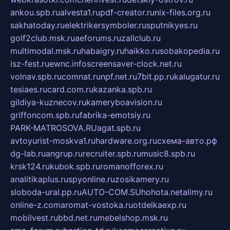
ankou.spb.ru
alvesta1.ru
pdf-creator.ru
nix-files.org.ru
sakhatoday.ru
elektrikersymboler.ru
sputnikyes.ru
golf2club.msk.ru
aeforums.ru
zallclub.ru
multimodal.msk.ru
habaigry.ru
haikko.ru
sobakopedia.ru
isz-fest.ru
ewnc.info
screensaver-clock.net.ru
volnav.spb.ru
comnat.ru
npf.net.ru
7bit.pp.ru
kalugatur.ru
tesiaes.ru
card.com.ru
kazanka.spb.ru
gildiya-kuznecov.ru
kameryboavision.ru
griffoncom.spb.ru
fabrika-emotsiy.ru
PARK-MATROSOVA.RU
agat.spb.ru
avtoyurist-moskva1.ru
hardware.org.ru
схема-авто.рф
dg-lab.ru
angrup.ru
recruiter.spb.ru
music8.spb.ru
krsk124.ru
kubok.spb.ru
romanofforex.ru
analitikaplus.ru
spyonline.ru
zosikamery.ru
sloboda-ural.pp.ru
AUTO-COM.SU
hohota.net
alimy.ru
online-z.com
aromat-vostoka.ru
otdelkaexp.ru
mobilvest.ru
bbd.net.ru
mebelshop.msk.ru