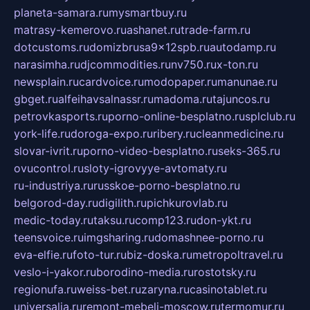
planeta-samara.ru
mysmartbuy.ru
matrasy-kemerovo.ru
ashanet.ru
trade-farm.ru
dotcustoms.ru
domizbrusa9x12spb.ru
autodamp.ru
narasimha.ru
djcommodities.ru
nv750.ru
x-ton.ru
newsplain.ru
cardvoice.ru
modopaper.ru
manunae.ru
gbget.ru
alfeihavsalnassr.ru
madoma.ru
tajuncos.ru
petrovkasports.ru
porno-online-besplatno.ru
splclub.ru
york-life.ru
doroga-expo.ru
ribery.ru
cleanmedicine.ru
slovar-ivrit.ru
porno-video-besplatno.ru
seks-365.ru
ovucontrol.ru
sloty-igrovyye-avtomaty.ru
ru-industriya.ru
russkoe-porno-besplatno.ru
belgorod-day.ru
digilith.ru
pichkurovlab.ru
medic-today.ru
taksu.ru
comp123.ru
don-ykt.ru
teensvoice.ru
imgsharing.ru
domashnee-porno.ru
eva-elfie.ru
foto-tur.ru
biz-doska.ru
metropoltravel.ru
veslo-i-yakor.ru
borodino-media.ru
rostotsky.ru
regionufa.ru
weiss-bet.ru
zaryna.ru
casinotablet.ru
universalia.ru
remont-mebeli-moscow.ru
termomur.ru