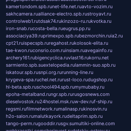
kamertondom.spb.ru
net-life.net.ru
avto-vozim.ru
sakhcamera.ru
alliance-electro.spb.ru
stroyavt.ru
controlweb1.ru
tdsak74.ru
kinzozo-ru.ru
kvotka.ru
iron-snab.ru
costa-bella.ru
eugrus.pp.ru
associaciya39.ru
primexpo.spb.ru
bezmorchin.ru
ia2.ru
cpt21.ru
ispecspb.ru
regahost.ru
kolosok-elita.ru
tae-kwon.ru
consrio.com.ru
insiam.ru
avegainfo.ru
archery161.ru
bigencyclica.ru
vlast16.ru
korru.net
sarmiento.spb.su
extelopedia.ru
lammin-suo.spb.ru
iskatour.spb.ru
snpi.org.ru
running-line.ru
krygeva-spa.ru
chel.net.ru
rust-loco.ru
dugshop.ru
hl-beta.spb.ru
school494.spb.ru
mymubaby.ru
epoha-metalband.ru
ngr.spb.ru
rusgosnews.com
dieselvostok.ru
24hostel.msk.ru
w-dev.ru
f-ship.ru
regsmi.ru
filmnetwork.ru
malinasp.ru
kinosvin.ru
h2o-salon.ru
malutkayork.ru
deltaprim.spb.ru
tango-perm.ru
gooddir.ru
sgv.su
multiki-online.com
webkrasotki.com
cherinvest.ru
detskiy-ostrov.ru