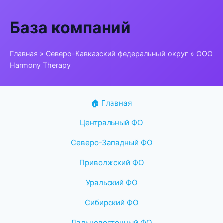
База компаний
Главная
»
Северо-Кавказский федеральный округ
» ООО
Harmony Therapy
🏠 Главная
Центральный ФО
Северо-Западный ФО
Приволжский ФО
Уральский ФО
Сибирский ФО
Дальневосточный ФО