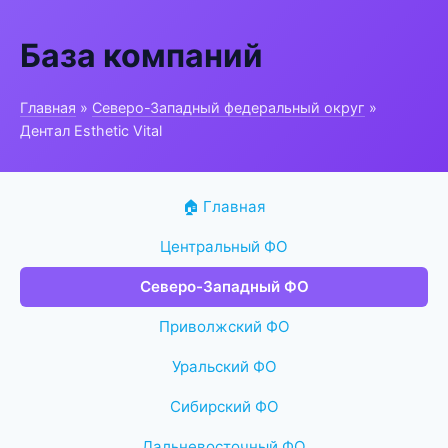
База компаний
Главная
»
Северо-Западный федеральный округ
»
Дентал Esthetic Vital
🏠 Главная
Центральный ФО
Северо-Западный ФО
Приволжский ФО
Уральский ФО
Сибирский ФО
Дальневосточный ФО