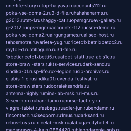
one-life-story.ru
top-halyava.ru
accounts112.ru
poka-vse-doma-2.ru
3-d-file.ru
hahahaharms.ru
g2012.ru
tst-1.ru
shaggy-cat.ru
opsmgr.ru
ev-gallery.ru
g-2012.ru
ops-mgr.ru
accounts-112.ru
csm-demo.ru
poka-vse-doma2.ru
airgungames.ru
allseo-host.ru
tehosmotre.ru
varieta-yug.ru
cricetc1xbetr1xbetcc2.ru
raytor-d.ru
atillagunn.ru
3d-file.ru
1xbeticricetc1xbetti5.ru
uafoot-statti.ru
e-abis1c.ru
store-brawl-stars.ru
kts-services.ru
dark-sand.ru
sindika-01.ru
sp-life.ru
x-legion.ru
sib-archives.ru
e-abis-1-c.ru
sindika01.ru
venda-festival.ru
store-brawlstars.ru
dooraleksandria.ru
antenna-highly.ru
mine-lab-msk.ru
1-mus.ru
3-sex-porn.ru
ban-damn.ru
purse-factory.ru
viagra-tablet.ru
fasbags.ru
adler-jun.ru
bandamn.ru
fincontech.ru
3sexporn.ru
1mus.ru
darksand.ru
rebus-toys.ru
minelab-msk.ru
alabuga-cityhotel.ru
medsprawo-4-ka.ru
2864420.ru
blagodarenie-spb.ru