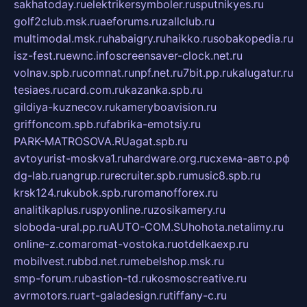
sakhatoday.ru
elektrikersymboler.ru
sputnikyes.ru
golf2club.msk.ru
aeforums.ru
zallclub.ru
multimodal.msk.ru
habaigry.ru
haikko.ru
sobakopedia.ru
isz-fest.ru
ewnc.info
screensaver-clock.net.ru
volnav.spb.ru
comnat.ru
npf.net.ru
7bit.pp.ru
kalugatur.ru
tesiaes.ru
card.com.ru
kazanka.spb.ru
gildiya-kuznecov.ru
kameryboavision.ru
griffoncom.spb.ru
fabrika-emotsiy.ru
PARK-MATROSOVA.RU
agat.spb.ru
avtoyurist-moskva1.ru
hardware.org.ru
схема-авто.рф
dg-lab.ru
angrup.ru
recruiter.spb.ru
music8.spb.ru
krsk124.ru
kubok.spb.ru
romanofforex.ru
analitikaplus.ru
spyonline.ru
zosikamery.ru
sloboda-ural.pp.ru
AUTO-COM.SU
hohota.net
alimy.ru
online-z.com
aromat-vostoka.ru
otdelkaexp.ru
mobilvest.ru
bbd.net.ru
mebelshop.msk.ru
smp-forum.ru
bastion-td.ru
kosmoscreative.ru
avrmotors.ru
art-galadesign.ru
tiffany-c.ru