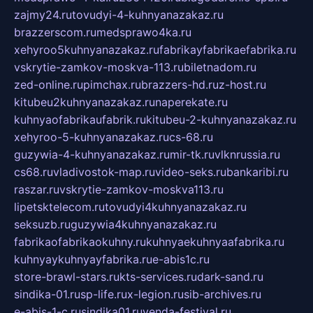
zajmy24.ru
tovudyi-4-kuhnyanazakaz.ru
brazzerscom.ru
medsprawo4ka.ru
xehyroo5kuhnyanazakaz.ru
fabrikayfabrikaefabrika.ru
vskrytie-zamkov-moskva-113.ru
biletnadom.ru
zed-online.ru
pimchax.ru
brazzers-hd.ru
z-host.ru
kitubeu2kuhnyanazakaz.ru
naperekate.ru
kuhnyaofabrikaufabrik.ru
kitubeu-2-kuhnyanazakaz.ru
xehyroo-5-kuhnyanazakaz.ru
cs-68.ru
guzywia-4-kuhnyanazakaz.ru
mir-tk.ru
vlknrussia.ru
cs68.ru
vladivostok-map.ru
video-seks.ru
bankaribi.ru
raszar.ru
vskrytie-zamkov-moskva113.ru
lipetsktelecom.ru
tovudyi4kuhnyanazakaz.ru
seksuzb.ru
guzywia4kuhnyanazakaz.ru
fabrikaofabrikaokuhny.ru
kuhnyaekuhnyaafabrika.ru
kuhnyaykuhnyayfabrika.ru
e-abis1c.ru
store-brawl-stars.ru
kts-services.ru
dark-sand.ru
sindika-01.ru
sp-life.ru
x-legion.ru
sib-archives.ru
e-abis-1-c.ru
sindika01.ru
venda-festival.ru