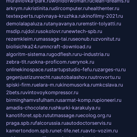
muraviovka-park.ru
worldofwoman.ru
clean-dreams.ru
arkrym.ru
kristinita.ru
dircomputer.ru
healthenter.ru
textexperts.ru
pivnaya-kruzhka.ru
kinofilmy-2021.ru
demolalapaluza.ru
tanyavanya.ru
remstir-tolyatti.ru
msdip.ru
jdol.ru
sokolovr.ru
newtech-spb.ru
rezemkleim.ru
massage-tai.ru
seonub.ru
zvonitut.ru
biolisichka24.ru
mncraft-download.ru
algoritm-sistema.ru
godflesh.ru
ru-industria.ru
zebra-tlt.ru
okna-proficom.ru
erynok.ru
onlinekinospace.ru
startupstudio-fefu.ru
zarges-ru.ru
gegenjustizunrecht.ru
autobalashov.ru
utrovortu.ru
spiski-firm.ru
elara-m.ru
kinomusorka.ru
mkcslava.ru
2bets.ru
vintovoykompressor.ru
birminghamvsfulham.ru
sarmat-komp.ru
pioneeri.ru
amadis-chocolate.ru
shkurki-karakulya.ru
kanotiforet.spb.ru
tutmassage.ru
ecolog.org.ru
praga.spb.ru
falcorussia.ru
autodoctorservis.ru
kamertondom.spb.ru
net-life.net.ru
avto-vozim.ru