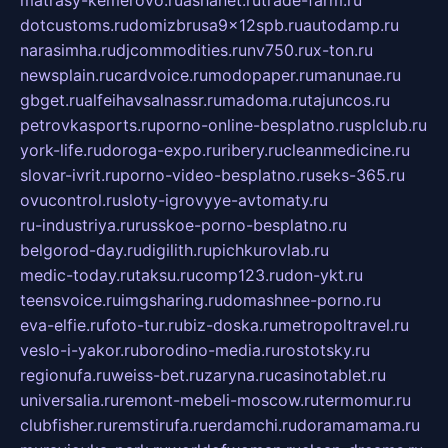
dotcustoms.ru
domizbrusa9x12spb.ru
autodamp.ru
narasimha.ru
djcommodities.ru
nv750.ru
x-ton.ru
newsplain.ru
cardvoice.ru
modopaper.ru
manunae.ru
gbget.ru
alfeihavsalnassr.ru
madoma.ru
tajuncos.ru
petrovkasports.ru
porno-online-besplatno.ru
splclub.ru
york-life.ru
doroga-expo.ru
ribery.ru
cleanmedicine.ru
slovar-ivrit.ru
porno-video-besplatno.ru
seks-365.ru
ovucontrol.ru
sloty-igrovyye-avtomaty.ru
ru-industriya.ru
russkoe-porno-besplatno.ru
belgorod-day.ru
digilith.ru
pichkurovlab.ru
medic-today.ru
taksu.ru
comp123.ru
don-ykt.ru
teensvoice.ru
imgsharing.ru
domashnee-porno.ru
eva-elfie.ru
foto-tur.ru
biz-doska.ru
metropoltravel.ru
veslo-i-yakor.ru
borodino-media.ru
rostotsky.ru
regionufa.ru
weiss-bet.ru
zaryna.ru
casinotablet.ru
universalia.ru
remont-mebeli-moscow.ru
termomur.ru
clubfisher.ru
remstirufa.ru
erdamchi.ru
doramamama.ru