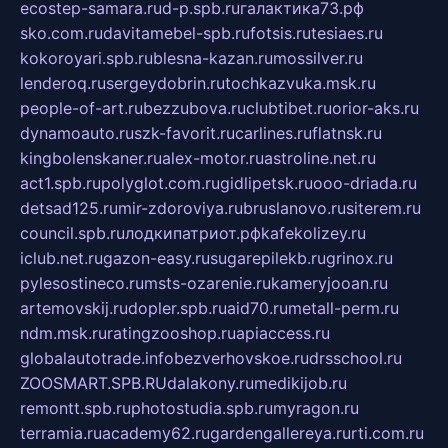
ecostep-samara.ru
d-p.spb.ru
галактика73.рф
sko.com.ru
davitamebel-spb.ru
fotsis.ru
tesiaes.ru
kokoroyari.spb.ru
blesna-kazan.ru
mossilver.ru
lenderoq.ru
sergeydobrin.ru
tochkazvuka.msk.ru
people-of-art.ru
bezzubova.ru
clubtibet.ru
orior-aks.ru
dynamoauto.ru
szk-favorit.ru
carlines.ru
flatnsk.ru
kingbolenskaner.ru
alex-motor.ru
astroline.net.ru
act1.spb.ru
polyglot.com.ru
gidlipetsk.ru
ooo-driada.ru
detsad125.ru
mir-zdoroviya.ru
bruslanovo.ru
siterem.ru
council.spb.ru
лодкипатриот.рф
kafekolizey.ru
iclub.net.ru
gazon-easy.ru
sugarepilekb.ru
grinox.ru
pylesostineco.ru
msts-ozarenie.ru
kameryjooan.ru
artemovskij.ru
dopler.spb.ru
aid70.ru
metall-perm.ru
ndm.msk.ru
ratingzooshop.ru
apiaccess.ru
globalautotrade.info
bezverhovskoe.ru
drsschool.ru
ZOOSMART.SPB.RU
dalakony.ru
medikijob.ru
remontt.spb.ru
photostudia.spb.ru
myragon.ru
terramia.ru
academy62.ru
gardengallereya.ru
rti.com.ru