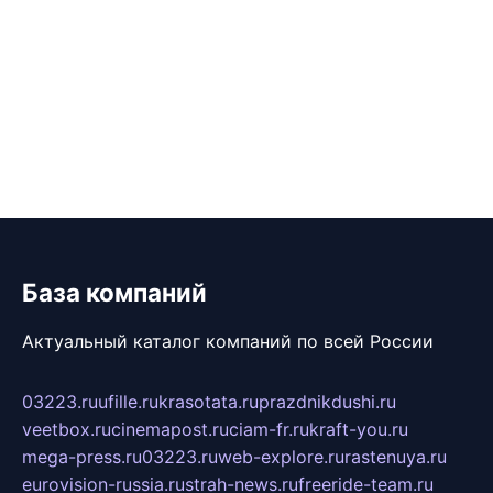
База компаний
Актуальный каталог компаний по всей России
03223.ru
ufille.ru
krasotata.ru
prazdnikdushi.ru
veetbox.ru
cinemapost.ru
ciam-fr.ru
kraft-you.ru
mega-press.ru
03223.ru
web-explore.ru
rastenuya.ru
eurovision-russia.ru
strah-news.ru
freeride-team.ru