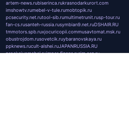
artem-news.ru
biserinca.ru
krasnodarkurort.com
imshowtv.ru
mebel-v-tule.ru
mobtopik.ru
pcsecurity.net.ru
tool-sib.ru
multimetrunit.ru
sp-tour.ru
fan-cs.ru
santeh-russia.ru
symbian9.net.ru
DSHAIR.RU
tmmotors.spb.ru
xjocuricopii.com
musavtomat.msk.ru
obustrojdom.ru
sovetcik.ru
ybaranovskaya.ru
ppknews.ru
cult-alshei.ru
JAPANRUSSIA.RU
proekciyamebel.ru
imper-finans.ru
rim.org.ru
glamourai.ru
brassminus.ru
zabor-pro.ru
ftn.pp.ru
dorogoe58.ru
laimengpacker.ru
kuzova-zapchasti.ru
sageerp.ru
taxodrom.ru
dsrazvitie.ru
hardcity.net.ru
ratinghomegames.ru
topservice25.ru
gubernyan.ru
gtglasslined.ru
ii4.ru
tssport.spb.ru
andorra24.com
blackwallstreet.ru
oboimos.ru
optim-doors.com.ru
ikuch.ru
nycr.org.ru
npa21.ru
vremya-ch.spb.ru
desert000.ru
ivtorgi.ru
ifiori.ru
catalog-statei.ru
dcv.org.ru
spetsmaster174.ru
ipkameryhiseeu.ru
dum26.ru
ruspol.spb.ru
fr-opendp.ru
kam-solnyshko.ru