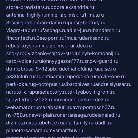
store-brawlstars.ru
dooraleksandria.ru
antenna-highly.ru
mine-lab-msk.ru
1-mus.ru
3-sex-porn.ru
ban-damn.ru
purse-factory.ru
viagra-tablet.ru
fasbags.ru
adler-jun.ru
bandamn.ru
fincontech.ru
3sexporn.ru
1mus.ru
darksand.ru
rebus-toys.ru
minelab-msk.ru
rtdco.ru
seo-prodvizhenie-sajtov-stroitelnyh-kompanij.ru
card-voice.ru
rulonnyygazon177.ru
snow-guard.ru
domizbrusa-9x12spb.ru
demaholding.ru
aalse.ru
a380club.ru
argentinamia.ru
perkoka.ru
movie-one.ru
perk-oka.ru
g-octopus.ru
sibarchives.ru
andreislyusar.ru
naruto-x.ru
pursefactory.ru
tor-lyubov-i-grom.ru
spayderhed-2022.ru
movieone.ru
evro-dez.ru
webamator.ru
ma-absolut1.ru
avtopomosch27.ru
nv-750.ru
news-plain.ru
nertansaga.ru
delanalad.ru
dizfiles.ru
youtubefree.ru
aria-family.ru
roadli.ru
planeta-samara.ru
mysmartbuy.ru
matrasy-kemerovo.ru
ashanet.ru
trade-farm.ru