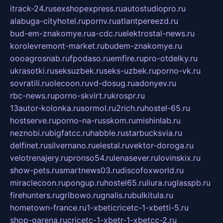
itrack-24.ru
sexshopexpress.ru
autostudiopro.ru
alabuga-cityhotel.ru
pornv.ru
atlantpereezd.ru
bud-em-znakomye.ru
a-cdc.ru
elektrostal-news.ru
korolevremont-market.ru
budem-znakomye.ru
oooagrosnab.ru
fpodaso.ru
emfire.ru
pro-otdelky.ru
ukrasotki.ru
seksuzbek.ru
seks-uzbek.ru
porno-vk.ru
sovratili.ru
olecoon.ru
vd-dosug.ru
adonyev.ru
rbc-news.ru
porno-skvirt.ru
krospr.ru
13autor-kolonka.ru
sormol.ru
2rich.ru
hostel-65.ru
hostserve.ru
porno-na-russkom.ru
mishinlab.ru
neznobi.ru
bigfatcc.ru
habble.ru
starbucksvia.ru
delfinet.ru
silvernano.ru
elestal.ru
vektor-doroga.ru
velotrenajery.ru
pronso54.ru
lenasever.ru
lovinskix.ru
show-pets.ru
smartnews03.ru
discofoxworld.ru
miraclecoon.ru
pongup.ru
hostel65.ru
liura.ru
glasspb.ru
firehunters.ru
gribowo.ru
gnalis.ru
bulkitula.ru
hometown-france.ru
1-xbeticricetc-1-xbetti-5.ru
shop-garena.ru
cricetc-1-xbetr-1-xbetcc-2.ru