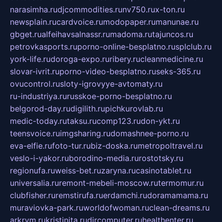
narasimha.ru
djcommodities.ru
nv750.ru
x-ton.ru
newsplain.ru
cardvoice.ru
modopaper.ru
manunae.ru
gbget.ru
alfeihavsalnassr.ru
madoma.ru
tajuncos.ru
petrovkasports.ru
porno-online-besplatno.ru
splclub.ru
york-life.ru
doroga-expo.ru
ribery.ru
cleanmedicine.ru
slovar-ivrit.ru
porno-video-besplatno.ru
seks-365.ru
ovucontrol.ru
sloty-igrovyye-avtomaty.ru
ru-industriya.ru
russkoe-porno-besplatno.ru
belgorod-day.ru
digilith.ru
pichkurovlab.ru
medic-today.ru
taksu.ru
comp123.ru
don-ykt.ru
teensvoice.ru
imgsharing.ru
domashnee-porno.ru
eva-elfie.ru
foto-tur.ru
biz-doska.ru
metropoltravel.ru
veslo-i-yakor.ru
borodino-media.ru
rostotsky.ru
regionufa.ru
weiss-bet.ru
zaryna.ru
casinotablet.ru
universalia.ru
remont-mebeli-moscow.ru
termomur.ru
clubfisher.ru
remstirufa.ru
erdamchi.ru
doramamama.ru
muraviovka-park.ru
worldofwoman.ru
clean-dreams.ru
arkrym.ru
kristinita.ru
dircomputer.ru
healthenter.ru