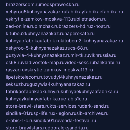
brazzerscom.ru
medsprawo4ka.ru
xehyroo5kuhnyanazakaz.ru
fabrikayfabrikaefabrika.ru
vskrytie-zamkov-moskva-113.ru
biletnadom.ru
zed-online.ru
pimchax.ru
brazzers-hd.ru
z-host.ru
kitubeu2kuhnyanazakaz.ru
naperekate.ru
kuhnyaofabrikaufabrik.ru
kitubeu-2-kuhnyanazakaz.ru
xehyroo-5-kuhnyanazakaz.ru
cs-68.ru
guzywia-4-kuhnyanazakaz.ru
mir-tk.ru
vlknrussia.ru
cs68.ru
vladivostok-map.ru
video-seks.ru
bankaribi.ru
raszar.ru
vskrytie-zamkov-moskva113.ru
lipetsktelecom.ru
tovudyi4kuhnyanazakaz.ru
seksuzb.ru
guzywia4kuhnyanazakaz.ru
fabrikaofabrikaokuhny.ru
kuhnyaekuhnyaafabrika.ru
kuhnyaykuhnyayfabrika.ru
e-abis1c.ru
store-brawl-stars.ru
kts-services.ru
dark-sand.ru
sindika-01.ru
sp-life.ru
x-legion.ru
sib-archives.ru
e-abis-1-c.ru
sindika01.ru
venda-festival.ru
store-brawlstars.ru
dooraleksandria.ru