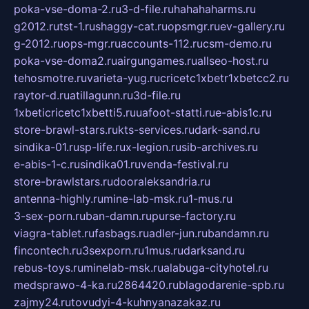
poka-vse-doma-2.ru
3-d-file.ru
hahahaharms.ru
g2012.ru
tst-1.ru
shaggy-cat.ru
opsmgr.ru
ev-gallery.ru
g-2012.ru
ops-mgr.ru
accounts-112.ru
csm-demo.ru
poka-vse-doma2.ru
airgungames.ru
allseo-host.ru
tehosmotre.ru
varieta-yug.ru
cricetc1xbetr1xbetcc2.ru
raytor-d.ru
atillagunn.ru
3d-file.ru
1xbeticricetc1xbetti5.ru
uafoot-statti.ru
e-abis1c.ru
store-brawl-stars.ru
kts-services.ru
dark-sand.ru
sindika-01.ru
sp-life.ru
x-legion.ru
sib-archives.ru
e-abis-1-c.ru
sindika01.ru
venda-festival.ru
store-brawlstars.ru
dooraleksandria.ru
antenna-highly.ru
mine-lab-msk.ru
1-mus.ru
3-sex-porn.ru
ban-damn.ru
purse-factory.ru
viagra-tablet.ru
fasbags.ru
adler-jun.ru
bandamn.ru
fincontech.ru
3sexporn.ru
1mus.ru
darksand.ru
rebus-toys.ru
minelab-msk.ru
alabuga-cityhotel.ru
medsprawo-4-ka.ru
2864420.ru
blagodarenie-spb.ru
zajmy24.ru
tovudyi-4-kuhnyanazakaz.ru