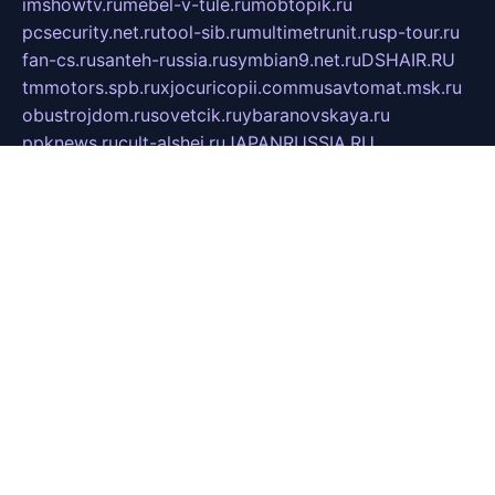
imshowtv.ru
mebel-v-tule.ru
mobtopik.ru
pcsecurity.net.ru
tool-sib.ru
multimetrunit.ru
sp-tour.ru
fan-cs.ru
santeh-russia.ru
symbian9.net.ru
DSHAIR.RU
tmmotors.spb.ru
xjocuricopii.com
musavtomat.msk.ru
obustrojdom.ru
sovetcik.ru
ybaranovskaya.ru
ppknews.ru
cult-alshei.ru
JAPANRUSSIA.RU
proekciyamebel.ru
imper-finans.ru
rim.org.ru
glamourai.ru
brassminus.ru
zabor-pro.ru
ftn.pp.ru
dorogoe58.ru
laimengpacker.ru
kuzova-zapchasti.ru
sageerp.ru
taxodrom.ru
dsrazvitie.ru
hardcity.net.ru
ratinghomegames.ru
topservice25.ru
gubernyan.ru
gtglasslined.ru
ii4.ru
tssport.spb.ru
andorra24.com
blackwallstreet.ru
oboimos.ru
optim-doors.com.ru
ikuch.ru
nycr.org.ru
npa21.ru
vremya-ch.spb.ru
desert000.ru
ivtorgi.ru
ifiori.ru
catalog-statei.ru
dcv.org.ru
spetsmaster174.ru
ipkameryhiseeu.ru
dum26.ru
ruspol.spb.ru
fr-opendp.ru
kam-solnyshko.ru
cheyenne-arapaho.ru
sevzapmetal.spb.ru