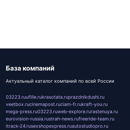
База компаний
Актуальный каталог компаний по всей России
03223.ru
ufille.ru
krasotata.ru
prazdnikdushi.ru
veetbox.ru
cinemapost.ru
ciam-fr.ru
kraft-you.ru
mega-press.ru
03223.ru
web-explore.ru
rastenuya.ru
eurovision-russia.ru
strah-news.ru
freeride-team.ru
itrack-24.ru
sexshopexpress.ru
autostudiopro.ru