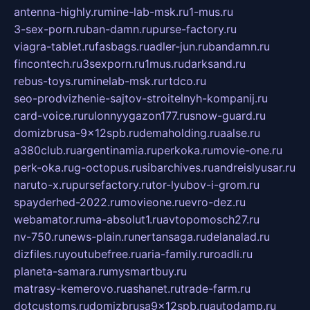
antenna-highly.ru
mine-lab-msk.ru
1-mus.ru
3-sex-porn.ru
ban-damn.ru
purse-factory.ru
viagra-tablet.ru
fasbags.ru
adler-jun.ru
bandamn.ru
fincontech.ru
3sexporn.ru
1mus.ru
darksand.ru
rebus-toys.ru
minelab-msk.ru
rtdco.ru
seo-prodvizhenie-sajtov-stroitelnyh-kompanij.ru
card-voice.ru
rulonnyygazon177.ru
snow-guard.ru
domizbrusa-9x12spb.ru
demaholding.ru
aalse.ru
a380club.ru
argentinamia.ru
perkoka.ru
movie-one.ru
perk-oka.ru
g-octopus.ru
sibarchives.ru
andreislyusar.ru
naruto-x.ru
pursefactory.ru
tor-lyubov-i-grom.ru
spayderhed-2022.ru
movieone.ru
evro-dez.ru
webamator.ru
ma-absolut1.ru
avtopomosch27.ru
nv-750.ru
news-plain.ru
nertansaga.ru
delanalad.ru
dizfiles.ru
youtubefree.ru
aria-family.ru
roadli.ru
planeta-samara.ru
mysmartbuy.ru
matrasy-kemerovo.ru
ashanet.ru
trade-farm.ru
dotcustoms.ru
domizbrusa9x12spb.ru
autodamp.ru