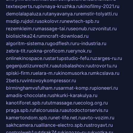
textexperts.ru
pivnaya-kruzhka.ru
kinofilmy-2021.ru
demolalapaluza.ru
tanyavanya.ru
remstir-tolyatti.ru
msdip.ru
jdol.ru
sokolovr.ru
newtech-spb.ru
rezemkleim.ru
massage-tai.ru
seonub.ru
zvonitut.ru
biolisichka24.ru
mncraft-download.ru
algoritm-sistema.ru
godflesh.ru
ru-industria.ru
zebra-tlt.ru
okna-proficom.ru
erynok.ru
onlinekinospace.ru
startupstudio-fefu.ru
zarges-ru.ru
gegenjustizunrecht.ru
autobalashov.ru
utrovortu.ru
spiski-firm.ru
elara-m.ru
kinomusorka.ru
mkcslava.ru
2bets.ru
vintovoykompressor.ru
birminghamvsfulham.ru
sarmat-komp.ru
pioneeri.ru
amadis-chocolate.ru
shkurki-karakulya.ru
kanotiforet.spb.ru
tutmassage.ru
ecolog.org.ru
praga.spb.ru
falcorussia.ru
autodoctorservis.ru
kamertondom.spb.ru
net-life.net.ru
avto-vozim.ru
sakhcamera.ru
alliance-electro.spb.ru
stroyavt.ru
controlweb1.ru
tdsak74.ru
kinzozo-ru.ru
kvotka.ru