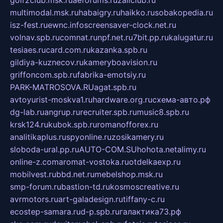
multimodal.msk.ru
habaigry.ru
haikko.ru
sobakopedia.ru
isz-fest.ru
ewnc.info
screensaver-clock.net.ru
volnav.spb.ru
comnat.ru
npf.net.ru
7bit.pp.ru
kalugatur.ru
tesiaes.ru
card.com.ru
kazanka.spb.ru
gildiya-kuznecov.ru
kameryboavision.ru
griffoncom.spb.ru
fabrika-emotsiy.ru
PARK-MATROSOVA.RU
agat.spb.ru
avtoyurist-moskva1.ru
hardware.org.ru
схема-авто.рф
dg-lab.ru
angrup.ru
recruiter.spb.ru
music8.spb.ru
krsk124.ru
kubok.spb.ru
romanofforex.ru
analitikaplus.ru
spyonline.ru
zosikamery.ru
sloboda-ural.pp.ru
AUTO-COM.SU
hohota.net
alimy.ru
online-z.com
aromat-vostoka.ru
otdelkaexp.ru
mobilvest.ru
bbd.net.ru
mebelshop.msk.ru
smp-forum.ru
bastion-td.ru
kosmoscreative.ru
avrmotors.ru
art-galadesign.ru
tiffany-c.ru
ecostep-samara.ru
d-p.spb.ru
галактика73.рф