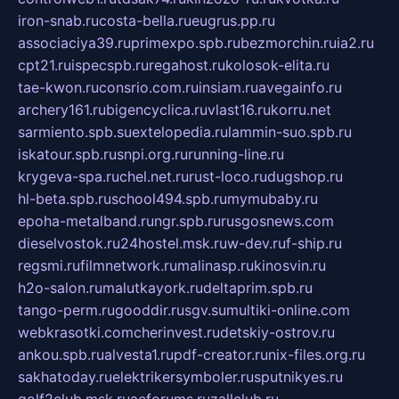
iron-snab.ru
costa-bella.ru
eugrus.pp.ru
associaciya39.ru
primexpo.spb.ru
bezmorchin.ru
ia2.ru
cpt21.ru
ispecspb.ru
regahost.ru
kolosok-elita.ru
tae-kwon.ru
consrio.com.ru
insiam.ru
avegainfo.ru
archery161.ru
bigencyclica.ru
vlast16.ru
korru.net
sarmiento.spb.su
extelopedia.ru
lammin-suo.spb.ru
iskatour.spb.ru
snpi.org.ru
running-line.ru
krygeva-spa.ru
chel.net.ru
rust-loco.ru
dugshop.ru
hl-beta.spb.ru
school494.spb.ru
mymubaby.ru
epoha-metalband.ru
ngr.spb.ru
rusgosnews.com
dieselvostok.ru
24hostel.msk.ru
w-dev.ru
f-ship.ru
regsmi.ru
filmnetwork.ru
malinasp.ru
kinosvin.ru
h2o-salon.ru
malutkayork.ru
deltaprim.spb.ru
tango-perm.ru
gooddir.ru
sgv.su
multiki-online.com
webkrasotki.com
cherinvest.ru
detskiy-ostrov.ru
ankou.spb.ru
alvesta1.ru
pdf-creator.ru
nix-files.org.ru
sakhatoday.ru
elektrikersymboler.ru
sputnikyes.ru
golf2club.msk.ru
aeforums.ru
zallclub.ru