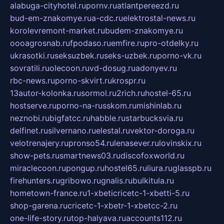
alabuga-cityhotel.ru
pornv.ru
atlantpereezd.ru
bud-em-znakomye.ru
a-cdc.ru
elektrostal-news.ru
korolevremont-market.ru
budem-znakomye.ru
oooagrosnab.ru
fpodaso.ru
emfire.ru
pro-otdelky.ru
ukrasotki.ru
seksuzbek.ru
seks-uzbek.ru
porno-vk.ru
sovratili.ru
olecoon.ru
vd-dosug.ru
adonyev.ru
rbc-news.ru
porno-skvirt.ru
krospr.ru
13autor-kolonka.ru
sormol.ru
2rich.ru
hostel-65.ru
hostserve.ru
porno-na-russkom.ru
mishinlab.ru
neznobi.ru
bigfatcc.ru
habble.ru
starbucksvia.ru
delfinet.ru
silvernano.ru
elestal.ru
vektor-doroga.ru
velotrenajery.ru
pronso54.ru
lenasever.ru
lovinskix.ru
show-pets.ru
smartnews03.ru
discofoxworld.ru
miraclecoon.ru
pongup.ru
hostel65.ru
liura.ru
glasspb.ru
firehunters.ru
gribowo.ru
gnalis.ru
bulkitula.ru
hometown-france.ru
1-xbeticricetc-1-xbetti-5.ru
shop-garena.ru
cricetc-1-xbetr-1-xbetcc-2.ru
one-life-story.ru
top-halyava.ru
accounts112.ru