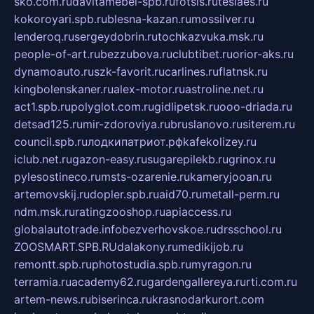
sko.com.ru
davitamebel-spb.ru
fotsis.ru
tesiaes.ru
kokoroyari.spb.ru
blesna-kazan.ru
mossilver.ru
lenderoq.ru
sergeydobrin.ru
tochkazvuka.msk.ru
people-of-art.ru
bezzubova.ru
clubtibet.ru
orior-aks.ru
dynamoauto.ru
szk-favorit.ru
carlines.ru
flatnsk.ru
kingbolenskaner.ru
alex-motor.ru
astroline.net.ru
act1.spb.ru
polyglot.com.ru
gidlipetsk.ru
ooo-driada.ru
detsad125.ru
mir-zdoroviya.ru
bruslanovo.ru
siterem.ru
council.spb.ru
лодкипатриот.рф
kafekolizey.ru
iclub.net.ru
gazon-easy.ru
sugarepilekb.ru
grinox.ru
pylesostineco.ru
msts-ozarenie.ru
kameryjooan.ru
artemovskij.ru
dopler.spb.ru
aid70.ru
metall-perm.ru
ndm.msk.ru
ratingzooshop.ru
apiaccess.ru
globalautotrade.info
bezverhovskoe.ru
drsschool.ru
ZOOSMART.SPB.RU
dalakony.ru
medikijob.ru
remontt.spb.ru
photostudia.spb.ru
myragon.ru
terramia.ru
academy62.ru
gardengallereya.ru
rti.com.ru
artem-news.ru
biserinca.ru
krasnodarkurort.com