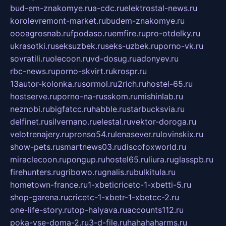
bud-em-znakomye.ru
a-cdc.ru
elektrostal-news.ru
korolevremont-market.ru
budem-znakomye.ru
oooagrosnab.ru
fpodaso.ru
emfire.ru
pro-otdelky.ru
ukrasotki.ru
seksuzbek.ru
seks-uzbek.ru
porno-vk.ru
sovratili.ru
olecoon.ru
vd-dosug.ru
adonyev.ru
rbc-news.ru
porno-skvirt.ru
krospr.ru
13autor-kolonka.ru
sormol.ru
2rich.ru
hostel-65.ru
hostserve.ru
porno-na-russkom.ru
mishinlab.ru
neznobi.ru
bigfatcc.ru
habble.ru
starbucksvia.ru
delfinet.ru
silvernano.ru
elestal.ru
vektor-doroga.ru
velotrenajery.ru
pronso54.ru
lenasever.ru
lovinskix.ru
show-pets.ru
smartnews03.ru
discofoxworld.ru
miraclecoon.ru
pongup.ru
hostel65.ru
liura.ru
glasspb.ru
firehunters.ru
gribowo.ru
gnalis.ru
bulkitula.ru
hometown-france.ru
1-xbeticricetc-1-xbetti-5.ru
shop-garena.ru
cricetc-1-xbetr-1-xbetcc-2.ru
one-life-story.ru
top-halyava.ru
accounts112.ru
poka-vse-doma-2.ru
3-d-file.ru
hahahaharms.ru