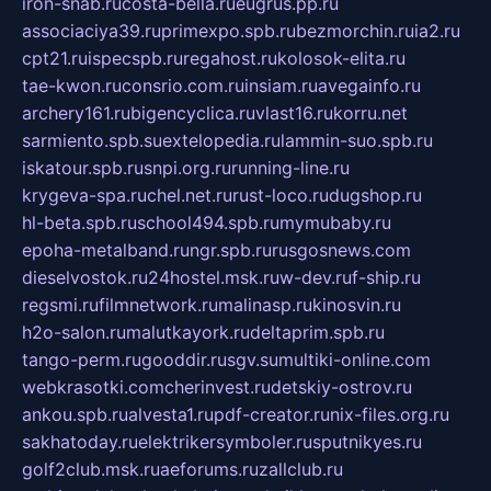
iron-snab.ru
costa-bella.ru
eugrus.pp.ru
associaciya39.ru
primexpo.spb.ru
bezmorchin.ru
ia2.ru
cpt21.ru
ispecspb.ru
regahost.ru
kolosok-elita.ru
tae-kwon.ru
consrio.com.ru
insiam.ru
avegainfo.ru
archery161.ru
bigencyclica.ru
vlast16.ru
korru.net
sarmiento.spb.su
extelopedia.ru
lammin-suo.spb.ru
iskatour.spb.ru
snpi.org.ru
running-line.ru
krygeva-spa.ru
chel.net.ru
rust-loco.ru
dugshop.ru
hl-beta.spb.ru
school494.spb.ru
mymubaby.ru
epoha-metalband.ru
ngr.spb.ru
rusgosnews.com
dieselvostok.ru
24hostel.msk.ru
w-dev.ru
f-ship.ru
regsmi.ru
filmnetwork.ru
malinasp.ru
kinosvin.ru
h2o-salon.ru
malutkayork.ru
deltaprim.spb.ru
tango-perm.ru
gooddir.ru
sgv.su
multiki-online.com
webkrasotki.com
cherinvest.ru
detskiy-ostrov.ru
ankou.spb.ru
alvesta1.ru
pdf-creator.ru
nix-files.org.ru
sakhatoday.ru
elektrikersymboler.ru
sputnikyes.ru
golf2club.msk.ru
aeforums.ru
zallclub.ru