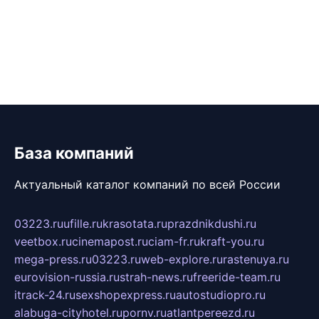
База компаний
Актуальный каталог компаний по всей России
03223.ru
ufille.ru
krasotata.ru
prazdnikdushi.ru
veetbox.ru
cinemapost.ru
ciam-fr.ru
kraft-you.ru
mega-press.ru
03223.ru
web-explore.ru
rastenuya.ru
eurovision-russia.ru
strah-news.ru
freeride-team.ru
itrack-24.ru
sexshopexpress.ru
autostudiopro.ru
alabuga-cityhotel.ru
pornv.ru
atlantpereezd.ru