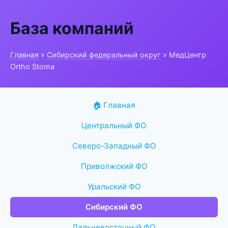
База компаний
Главная
»
Сибирский федеральный округ
» МедЦентр
Ortho Stoma
🏠 Главная
Центральный ФО
Северо-Западный ФО
Приволжский ФО
Уральский ФО
Сибирский ФО
Дальневосточный ФО