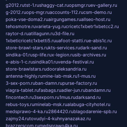
g2012.ru
tst-1.ru
shaggy-cat.ru
opsmgr.ru
ev-gallery.ru
g-2012.ru
ops-mgr.ru
accounts-112.ru
csm-demo.ru
poka-vse-doma2.ru
airgungames.ru
allseo-host.ru
tehosmotre.ru
varieta-yug.ru
cricetc1xbetr1xbetcc2.ru
raytor-d.ru
atillagunn.ru
3d-file.ru
1xbeticricetc1xbetti5.ru
uafoot-statti.ru
e-abis1c.ru
store-brawl-stars.ru
kts-services.ru
dark-sand.ru
sindika-01.ru
sp-life.ru
x-legion.ru
sib-archives.ru
e-abis-1-c.ru
sindika01.ru
venda-festival.ru
store-brawlstars.ru
dooraleksandria.ru
antenna-highly.ru
mine-lab-msk.ru
1-mus.ru
3-sex-porn.ru
ban-damn.ru
purse-factory.ru
viagra-tablet.ru
fasbags.ru
adler-jun.ru
bandamn.ru
fincontech.ru
3sexporn.ru
1mus.ru
darksand.ru
rebus-toys.ru
minelab-msk.ru
alabuga-cityhotel.ru
medsprawo-4-ka.ru
2864420.ru
blagodarenie-spb.ru
zajmy24.ru
tovudyi-4-kuhnyanazakaz.ru
brazzerscom.ru
medsprawo4ka.ru