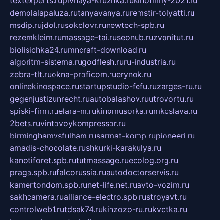
textexperts.ru
pivnaya-kruzhka.ru
kinofilmy-2021.ru
demolalapaluza.ru
tanyavanya.ru
remstir-tolyatti.ru
msdip.ru
jdol.ru
sokolovr.ru
newtech-spb.ru
rezemkleim.ru
massage-tai.ru
seonub.ru
zvonitut.ru
biolisichka24.ru
mncraft-download.ru
algoritm-sistema.ru
godflesh.ru
ru-industria.ru
zebra-tlt.ru
okna-proficom.ru
erynok.ru
onlinekinospace.ru
startupstudio-fefu.ru
zarges-ru.ru
gegenjustizunrecht.ru
autobalashov.ru
utrovortu.ru
spiski-firm.ru
elara-m.ru
kinomusorka.ru
mkcslava.ru
2bets.ru
vintovoykompressor.ru
birminghamvsfulham.ru
sarmat-komp.ru
pioneeri.ru
amadis-chocolate.ru
shkurki-karakulya.ru
kanotiforet.spb.ru
tutmassage.ru
ecolog.org.ru
praga.spb.ru
falcorussia.ru
autodoctorservis.ru
kamertondom.spb.ru
net-life.net.ru
avto-vozim.ru
sakhcamera.ru
alliance-electro.spb.ru
stroyavt.ru
controlweb1.ru
tdsak74.ru
kinzozo-ru.ru
kvotka.ru