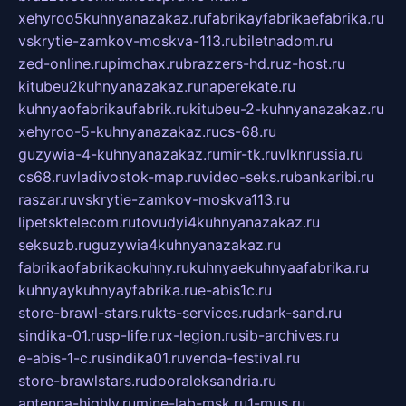
xehyroo5kuhnyanazakaz.ru
fabrikayfabrikaefabrika.ru
vskrytie-zamkov-moskva-113.ru
biletnadom.ru
zed-online.ru
pimchax.ru
brazzers-hd.ru
z-host.ru
kitubeu2kuhnyanazakaz.ru
naperekate.ru
kuhnyaofabrikaufabrik.ru
kitubeu-2-kuhnyanazakaz.ru
xehyroo-5-kuhnyanazakaz.ru
cs-68.ru
guzywia-4-kuhnyanazakaz.ru
mir-tk.ru
vlknrussia.ru
cs68.ru
vladivostok-map.ru
video-seks.ru
bankaribi.ru
raszar.ru
vskrytie-zamkov-moskva113.ru
lipetsktelecom.ru
tovudyi4kuhnyanazakaz.ru
seksuzb.ru
guzywia4kuhnyanazakaz.ru
fabrikaofabrikaokuhny.ru
kuhnyaekuhnyaafabrika.ru
kuhnyaykuhnyayfabrika.ru
e-abis1c.ru
store-brawl-stars.ru
kts-services.ru
dark-sand.ru
sindika-01.ru
sp-life.ru
x-legion.ru
sib-archives.ru
e-abis-1-c.ru
sindika01.ru
venda-festival.ru
store-brawlstars.ru
dooraleksandria.ru
antenna-highly.ru
mine-lab-msk.ru
1-mus.ru