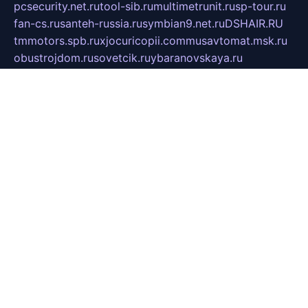
pcsecurity.net.ru
tool-sib.ru
multimetrunit.ru
sp-tour.ru
fan-cs.ru
santeh-russia.ru
symbian9.net.ru
DSHAIR.RU
tmmotors.spb.ru
xjocuricopii.com
musavtomat.msk.ru
obustrojdom.ru
sovetcik.ru
ybaranovskaya.ru
ppknews.ru
cult-alshei.ru
JAPANRUSSIA.RU
proekciyamebel.ru
imper-finans.ru
rim.org.ru
glamourai.ru
brassminus.ru
zabor-pro.ru
ftn.pp.ru
dorogoe58.ru
laimengpacker.ru
kuzova-zapchasti.ru
sageerp.ru
taxodrom.ru
dsrazvitie.ru
hardcity.net.ru
ratinghomegames.ru
topservice25.ru
gubernyan.ru
gtglasslined.ru
ii4.ru
tssport.spb.ru
andorra24.com
blackwallstreet.ru
oboimos.ru
optim-doors.com.ru
ikuch.ru
nycr.org.ru
npa21.ru
vremya-ch.spb.ru
desert000.ru
ivtorgi.ru
ifiori.ru
catalog-statei.ru
dcv.org.ru
spetsmaster174.ru
ipkameryhiseeu.ru
dum26.ru
ruspol.spb.ru
fr-opendp.ru
kam-solnyshko.ru
cheyenne-arapaho.ru
sevzapmetal.spb.ru
ted-lapidus.spb.ru
parasite-eliminator.ru