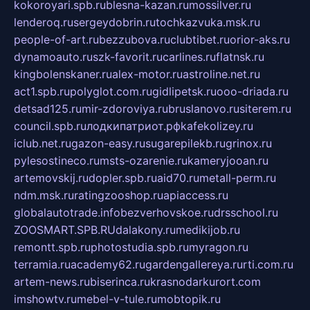
kokoroyari.spb.ru
blesna-kazan.ru
mossilver.ru
lenderoq.ru
sergeydobrin.ru
tochkazvuka.msk.ru
people-of-art.ru
bezzubova.ru
clubtibet.ru
orior-aks.ru
dynamoauto.ru
szk-favorit.ru
carlines.ru
flatnsk.ru
kingbolenskaner.ru
alex-motor.ru
astroline.net.ru
act1.spb.ru
polyglot.com.ru
gidlipetsk.ru
ooo-driada.ru
detsad125.ru
mir-zdoroviya.ru
bruslanovo.ru
siterem.ru
council.spb.ru
лодкипатриот.рф
kafekolizey.ru
iclub.net.ru
gazon-easy.ru
sugarepilekb.ru
grinox.ru
pylesostineco.ru
msts-ozarenie.ru
kameryjooan.ru
artemovskij.ru
dopler.spb.ru
aid70.ru
metall-perm.ru
ndm.msk.ru
ratingzooshop.ru
apiaccess.ru
globalautotrade.info
bezverhovskoe.ru
drsschool.ru
ZOOSMART.SPB.RU
dalakony.ru
medikijob.ru
remontt.spb.ru
photostudia.spb.ru
myragon.ru
terramia.ru
academy62.ru
gardengallereya.ru
rti.com.ru
artem-news.ru
biserinca.ru
krasnodarkurort.com
imshowtv.ru
mebel-v-tule.ru
mobtopik.ru