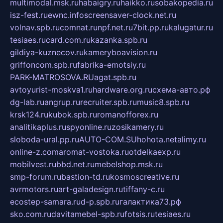
multimodal.msk.ru
habaigry.ru
haikko.ru
sobakopedia.ru
isz-fest.ru
ewnc.info
screensaver-clock.net.ru
volnav.spb.ru
comnat.ru
npf.net.ru
7bit.pp.ru
kalugatur.ru
tesiaes.ru
card.com.ru
kazanka.spb.ru
gildiya-kuznecov.ru
kameryboavision.ru
griffoncom.spb.ru
fabrika-emotsiy.ru
PARK-MATROSOVA.RU
agat.spb.ru
avtoyurist-moskva1.ru
hardware.org.ru
схема-авто.рф
dg-lab.ru
angrup.ru
recruiter.spb.ru
music8.spb.ru
krsk124.ru
kubok.spb.ru
romanofforex.ru
analitikaplus.ru
spyonline.ru
zosikamery.ru
sloboda-ural.pp.ru
AUTO-COM.SU
hohota.net
alimy.ru
online-z.com
aromat-vostoka.ru
otdelkaexp.ru
mobilvest.ru
bbd.net.ru
mebelshop.msk.ru
smp-forum.ru
bastion-td.ru
kosmoscreative.ru
avrmotors.ru
art-galadesign.ru
tiffany-c.ru
ecostep-samara.ru
d-p.spb.ru
галактика73.рф
sko.com.ru
davitamebel-spb.ru
fotsis.ru
tesiaes.ru