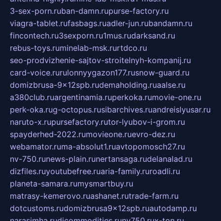
3-sex-porn.ru
ban-damn.ru
purse-factory.ru
viagra-tablet.ru
fasbags.ru
adler-jun.ru
bandamn.ru
fincontech.ru
3sexporn.ru
1mus.ru
darksand.ru
rebus-toys.ru
minelab-msk.ru
rtdco.ru
seo-prodvizhenie-sajtov-stroitelnyh-kompanij.ru
card-voice.ru
rulonnyygazon177.ru
snow-guard.ru
domizbrusa-9x12spb.ru
demaholding.ru
aalse.ru
a380club.ru
argentinamia.ru
perkoka.ru
movie-one.ru
perk-oka.ru
g-octopus.ru
sibarchives.ru
andreislyusar.ru
naruto-x.ru
pursefactory.ru
tor-lyubov-i-grom.ru
spayderhed-2022.ru
movieone.ru
evro-dez.ru
webamator.ru
ma-absolut1.ru
avtopomosch27.ru
nv-750.ru
news-plain.ru
nertansaga.ru
delanalad.ru
dizfiles.ru
youtubefree.ru
aria-family.ru
roadli.ru
planeta-samara.ru
mysmartbuy.ru
matrasy-kemerovo.ru
ashanet.ru
trade-farm.ru
dotcustoms.ru
domizbrusa9x12spb.ru
autodamp.ru
narasimha.ru
djcommodities.ru
nv750.ru
x-ton.ru