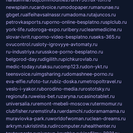
newsplain.ru
cardvoice.ru
modopaper.ru
manunae.ru
gbget.ru
alfeihavsalnassr.ru
madoma.ru
tajuncos.ru
petrovkasports.ru
porno-online-besplatno.ru
splclub.ru
york-life.ru
doroga-expo.ru
ribery.ru
cleanmedicine.ru
slovar-ivrit.ru
porno-video-besplatno.ru
seks-365.ru
ovucontrol.ru
sloty-igrovyye-avtomaty.ru
ru-industriya.ru
russkoe-porno-besplatno.ru
belgorod-day.ru
digilith.ru
pichkurovlab.ru
medic-today.ru
taksu.ru
comp123.ru
don-ykt.ru
teensvoice.ru
imgsharing.ru
domashnee-porno.ru
eva-elfie.ru
foto-tur.ru
biz-doska.ru
metropoltravel.ru
veslo-i-yakor.ru
borodino-media.ru
rostotsky.ru
regionufa.ru
weiss-bet.ru
zaryna.ru
casinotablet.ru
universalia.ru
remont-mebeli-moscow.ru
termomur.ru
clubfisher.ru
remstirufa.ru
erdamchi.ru
doramamama.ru
muraviovka-park.ru
worldofwoman.ru
clean-dreams.ru
arkrym.ru
kristinita.ru
dircomputer.ru
healthenter.ru