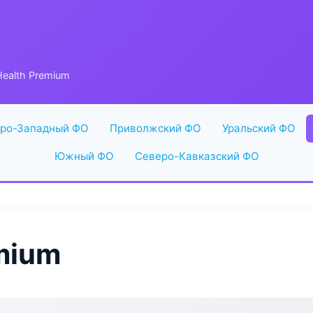
ealth Premium
ро-Западный ФО
Приволжский ФО
Уральский ФО
Южный ФО
Северо-Кавказский ФО
mium