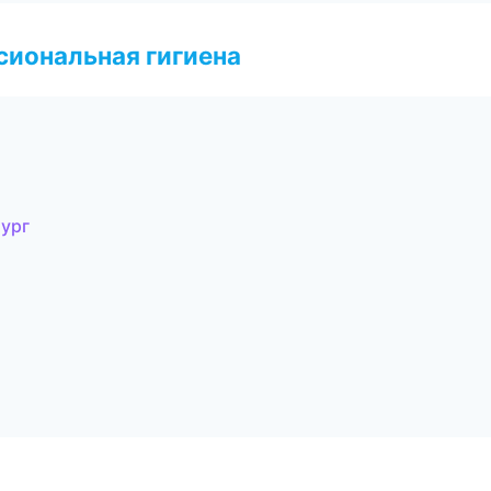
иональная гигиена
бург