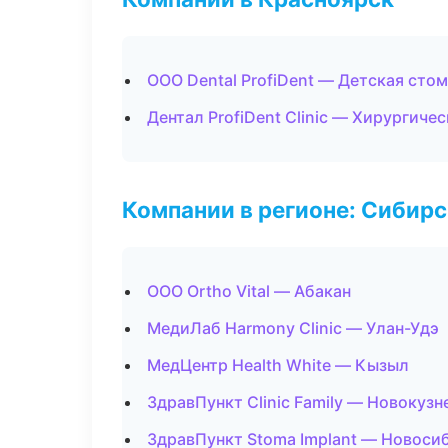
ООО Dental ProfiDent — Детская сто
Дентал ProfiDent Clinic — Хирургиче
Компании в регионе: Сибир
ООО Ortho Vital — Абакан
МедиЛаб Harmony Clinic — Улан-Удэ
МедЦентр Health White — Кызыл
ЗдравПункт Clinic Family — Новокузн
ЗдравПункт Stoma Implant — Новоси