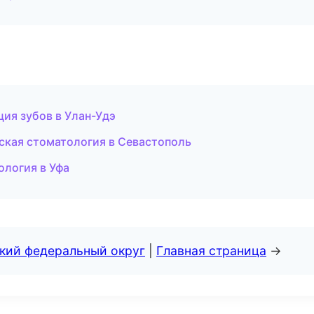
ия зубов в Улан-Удэ
ская стоматология в Севастополь
ология в Уфа
ский федеральный округ
|
Главная страница
→