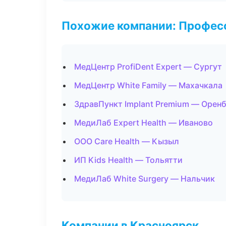
Похожие компании: Професс
МедЦентр ProfiDent Expert — Сургут
МедЦентр White Family — Махачкала
ЗдравПункт Implant Premium — Орен
МедиЛаб Expert Health — Иваново
ООО Care Health — Кызыл
ИП Kids Health — Тольятти
МедиЛаб White Surgery — Нальчик
Компании в Красноярск