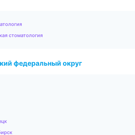
матология
ская стоматология
ский федеральный округ
ецк
бирск