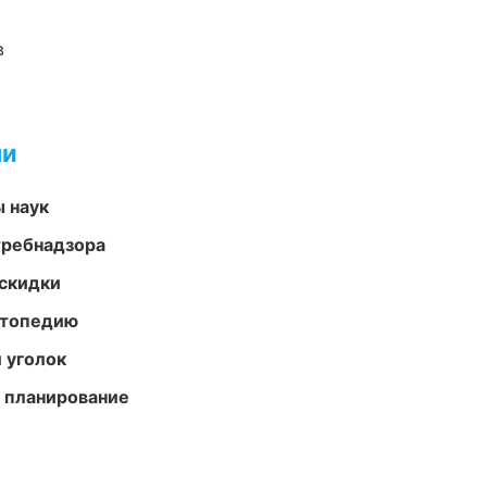
в
ми
ы наук
требнадзора
скидки
ортопедию
 уголок
 планирование