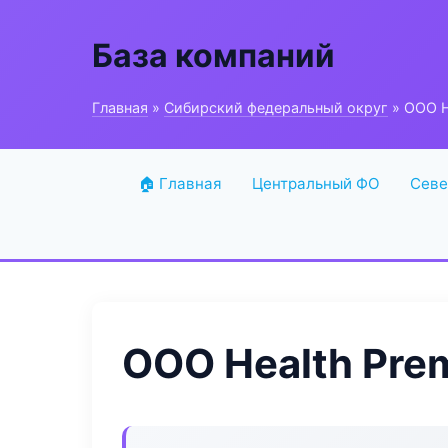
База компаний
Главная
»
Сибирский федеральный округ
» ООО H
🏠 Главная
Центральный ФО
Севе
ООО Health Pre