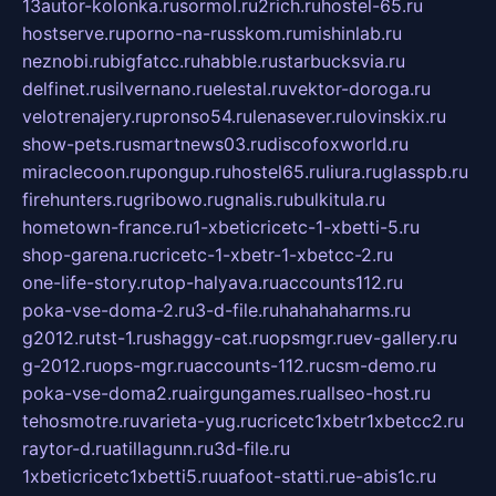
13autor-kolonka.ru
sormol.ru
2rich.ru
hostel-65.ru
hostserve.ru
porno-na-russkom.ru
mishinlab.ru
neznobi.ru
bigfatcc.ru
habble.ru
starbucksvia.ru
delfinet.ru
silvernano.ru
elestal.ru
vektor-doroga.ru
velotrenajery.ru
pronso54.ru
lenasever.ru
lovinskix.ru
show-pets.ru
smartnews03.ru
discofoxworld.ru
miraclecoon.ru
pongup.ru
hostel65.ru
liura.ru
glasspb.ru
firehunters.ru
gribowo.ru
gnalis.ru
bulkitula.ru
hometown-france.ru
1-xbeticricetc-1-xbetti-5.ru
shop-garena.ru
cricetc-1-xbetr-1-xbetcc-2.ru
one-life-story.ru
top-halyava.ru
accounts112.ru
poka-vse-doma-2.ru
3-d-file.ru
hahahaharms.ru
g2012.ru
tst-1.ru
shaggy-cat.ru
opsmgr.ru
ev-gallery.ru
g-2012.ru
ops-mgr.ru
accounts-112.ru
csm-demo.ru
poka-vse-doma2.ru
airgungames.ru
allseo-host.ru
tehosmotre.ru
varieta-yug.ru
cricetc1xbetr1xbetcc2.ru
raytor-d.ru
atillagunn.ru
3d-file.ru
1xbeticricetc1xbetti5.ru
uafoot-statti.ru
e-abis1c.ru