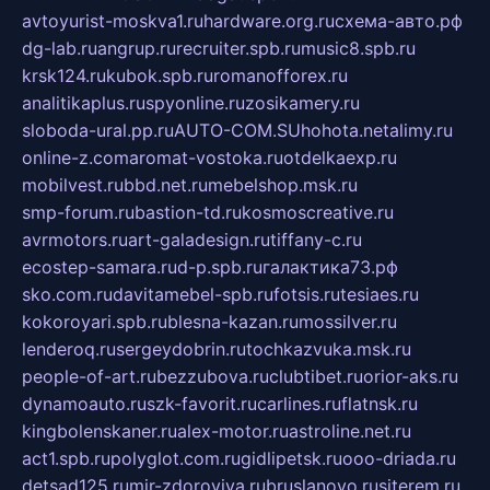
avtoyurist-moskva1.ru
hardware.org.ru
схема-авто.рф
dg-lab.ru
angrup.ru
recruiter.spb.ru
music8.spb.ru
krsk124.ru
kubok.spb.ru
romanofforex.ru
analitikaplus.ru
spyonline.ru
zosikamery.ru
sloboda-ural.pp.ru
AUTO-COM.SU
hohota.net
alimy.ru
online-z.com
aromat-vostoka.ru
otdelkaexp.ru
mobilvest.ru
bbd.net.ru
mebelshop.msk.ru
smp-forum.ru
bastion-td.ru
kosmoscreative.ru
avrmotors.ru
art-galadesign.ru
tiffany-c.ru
ecostep-samara.ru
d-p.spb.ru
галактика73.рф
sko.com.ru
davitamebel-spb.ru
fotsis.ru
tesiaes.ru
kokoroyari.spb.ru
blesna-kazan.ru
mossilver.ru
lenderoq.ru
sergeydobrin.ru
tochkazvuka.msk.ru
people-of-art.ru
bezzubova.ru
clubtibet.ru
orior-aks.ru
dynamoauto.ru
szk-favorit.ru
carlines.ru
flatnsk.ru
kingbolenskaner.ru
alex-motor.ru
astroline.net.ru
act1.spb.ru
polyglot.com.ru
gidlipetsk.ru
ooo-driada.ru
detsad125.ru
mir-zdoroviya.ru
bruslanovo.ru
siterem.ru