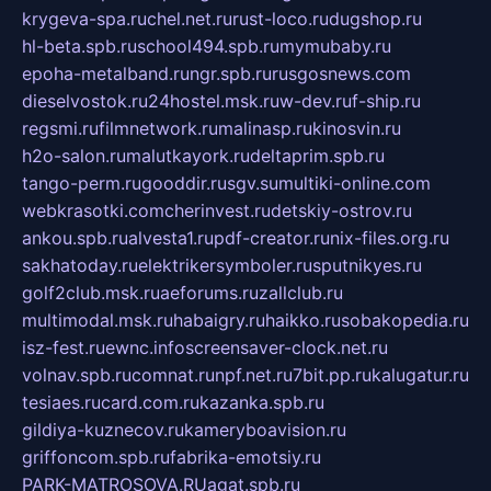
krygeva-spa.ru
chel.net.ru
rust-loco.ru
dugshop.ru
hl-beta.spb.ru
school494.spb.ru
mymubaby.ru
epoha-metalband.ru
ngr.spb.ru
rusgosnews.com
dieselvostok.ru
24hostel.msk.ru
w-dev.ru
f-ship.ru
regsmi.ru
filmnetwork.ru
malinasp.ru
kinosvin.ru
h2o-salon.ru
malutkayork.ru
deltaprim.spb.ru
tango-perm.ru
gooddir.ru
sgv.su
multiki-online.com
webkrasotki.com
cherinvest.ru
detskiy-ostrov.ru
ankou.spb.ru
alvesta1.ru
pdf-creator.ru
nix-files.org.ru
sakhatoday.ru
elektrikersymboler.ru
sputnikyes.ru
golf2club.msk.ru
aeforums.ru
zallclub.ru
multimodal.msk.ru
habaigry.ru
haikko.ru
sobakopedia.ru
isz-fest.ru
ewnc.info
screensaver-clock.net.ru
volnav.spb.ru
comnat.ru
npf.net.ru
7bit.pp.ru
kalugatur.ru
tesiaes.ru
card.com.ru
kazanka.spb.ru
gildiya-kuznecov.ru
kameryboavision.ru
griffoncom.spb.ru
fabrika-emotsiy.ru
PARK-MATROSOVA.RU
agat.spb.ru