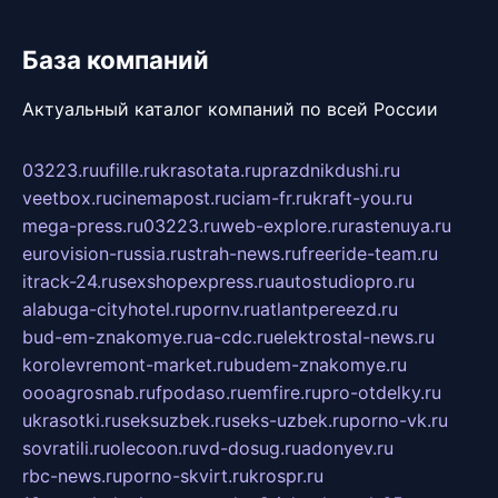
База компаний
Актуальный каталог компаний по всей России
03223.ru
ufille.ru
krasotata.ru
prazdnikdushi.ru
veetbox.ru
cinemapost.ru
ciam-fr.ru
kraft-you.ru
mega-press.ru
03223.ru
web-explore.ru
rastenuya.ru
eurovision-russia.ru
strah-news.ru
freeride-team.ru
itrack-24.ru
sexshopexpress.ru
autostudiopro.ru
alabuga-cityhotel.ru
pornv.ru
atlantpereezd.ru
bud-em-znakomye.ru
a-cdc.ru
elektrostal-news.ru
korolevremont-market.ru
budem-znakomye.ru
oooagrosnab.ru
fpodaso.ru
emfire.ru
pro-otdelky.ru
ukrasotki.ru
seksuzbek.ru
seks-uzbek.ru
porno-vk.ru
sovratili.ru
olecoon.ru
vd-dosug.ru
adonyev.ru
rbc-news.ru
porno-skvirt.ru
krospr.ru