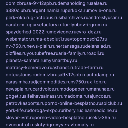
domizbrusa-9x12spb.ru
demaholding.ru
aalse.ru
a380club.ru
argentinamia.ru
perkoka.ru
movie-one.ru
perk-oka.ru
g-octopus.ru
sibarchives.ru
andreislyusar.ru
naruto-x.ru
pursefactory.ru
tor-lyubov-i-grom.ru
spayderhed-2022.ru
movieone.ru
evro-dez.ru
webamator.ru
ma-absolut1.ru
avtopomosch27.ru
nv-750.ru
news-plain.ru
nertansaga.ru
delanalad.ru
dizfiles.ru
youtubefree.ru
aria-family.ru
roadli.ru
planeta-samara.ru
mysmartbuy.ru
matrasy-kemerovo.ru
ashanet.ru
trade-farm.ru
dotcustoms.ru
domizbrusa9x12spb.ru
autodamp.ru
narasimha.ru
djcommodities.ru
nv750.ru
x-ton.ru
newsplain.ru
cardvoice.ru
modopaper.ru
manunae.ru
gbget.ru
alfeihavsalnassr.ru
madoma.ru
tajuncos.ru
petrovkasports.ru
porno-online-besplatno.ru
splclub.ru
york-life.ru
doroga-expo.ru
ribery.ru
cleanmedicine.ru
slovar-ivrit.ru
porno-video-besplatno.ru
seks-365.ru
ovucontrol.ru
sloty-igrovyye-avtomaty.ru