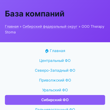
База компаний
Главная
»
Сибирский федеральный округ
» ООО Therapy
Stoma
🏠 Главная
Центральный ФО
Северо-Западный ФО
Приволжский ФО
Уральский ФО
Сибирский ФО
Дальневосточный ФО