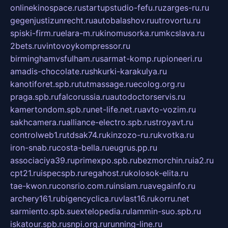
onlinekinospace.ru
startupstudio-fefu.ru
zarges-ru.ru
gegenjustizunrecht.ru
autobalashov.ru
utrovortu.ru
spiski-firm.ru
elara-m.ru
kinomusorka.ru
mkcslava.ru
2bets.ru
vintovoykompressor.ru
birminghamvsfulham.ru
sarmat-komp.ru
pioneeri.ru
amadis-chocolate.ru
shkurki-karakulya.ru
kanotiforet.spb.ru
tutmassage.ru
ecolog.org.ru
praga.spb.ru
falcorussia.ru
autodoctorservis.ru
kamertondom.spb.ru
net-life.net.ru
avto-vozim.ru
sakhcamera.ru
alliance-electro.spb.ru
stroyavt.ru
controlweb1.ru
tdsak74.ru
kinzozo-ru.ru
kvotka.ru
iron-snab.ru
costa-bella.ru
eugrus.pp.ru
associaciya39.ru
primexpo.spb.ru
bezmorchin.ru
ia2.ru
cpt21.ru
ispecspb.ru
regahost.ru
kolosok-elita.ru
tae-kwon.ru
consrio.com.ru
insiam.ru
avegainfo.ru
archery161.ru
bigencyclica.ru
vlast16.ru
korru.net
sarmiento.spb.su
extelopedia.ru
lammin-suo.spb.ru
iskatour.spb.ru
snpi.org.ru
running-line.ru