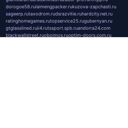
dorogoe58.ru
laimengpacker.ru
kuzova-zapchasti.ru
sageerp.ru
taxodrom.ru
dsrazvitie.ru
hardcity.net.ru
ratinghomegames.ru
topservice25.ru
gubernyan.ru
gtglasslined.ru
ii4.ru
tssport.spb.ru
andorra24.com
blackwallstreet.ru
oboimos.ru
optim-doors.com.ru
ikuch.ru
nycr.org.ru
npa21.ru
vremya-ch.spb.ru
desert000.ru
ivtorgi.ru
ifiori.ru
catalog-statei.ru
dcv.org.ru
spetsmaster174.ru
ipkameryhiseeu.ru
dum26.ru
ruspol.spb.ru
fr-opendp.ru
kam-solnyshko.ru
cheyenne-arapaho.ru
sevzapmetal.spb.ru
ted-lapidus.spb.ru
parasite-eliminator.ru
sigma-complete.ru
modernworld.ru
dama-moda.ru
eholot-group.ru
sk-nvkz.ru
DRONGOLD.RU
democratia2.ru
i-farmer.ru
mass-sport.org
jablonex.spb.ru
bookmess.ru
linkword.ru
refineua.com.ru
cs-spec.net.ru
altay-mebel.ru
DNK-THEATRE.RU
mechaniks.spb.ru
ipcamtechage.ru