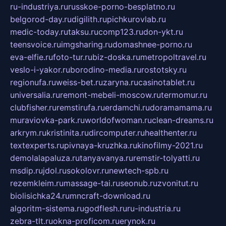
ru-industriya.ru
russkoe-porno-besplatno.ru
belgorod-day.ru
digilith.ru
pichkurovlab.ru
medic-today.ru
taksu.ru
comp123.ru
don-ykt.ru
teensvoice.ru
imgsharing.ru
domashnee-porno.ru
eva-elfie.ru
foto-tur.ru
biz-doska.ru
metropoltravel.ru
veslo-i-yakor.ru
borodino-media.ru
rostotsky.ru
regionufa.ru
weiss-bet.ru
zaryna.ru
casinotablet.ru
universalia.ru
remont-mebeli-moscow.ru
termomur.ru
clubfisher.ru
remstirufa.ru
erdamchi.ru
doramamama.ru
muraviovka-park.ru
worldofwoman.ru
clean-dreams.ru
arkrym.ru
kristinita.ru
dircomputer.ru
healthenter.ru
textexperts.ru
pivnaya-kruzhka.ru
kinofilmy-2021.ru
demolalapaluza.ru
tanyavanya.ru
remstir-tolyatti.ru
msdip.ru
jdol.ru
sokolovr.ru
newtech-spb.ru
rezemkleim.ru
massage-tai.ru
seonub.ru
zvonitut.ru
biolisichka24.ru
mncraft-download.ru
algoritm-sistema.ru
godflesh.ru
ru-industria.ru
zebra-tlt.ru
okna-proficom.ru
erynok.ru