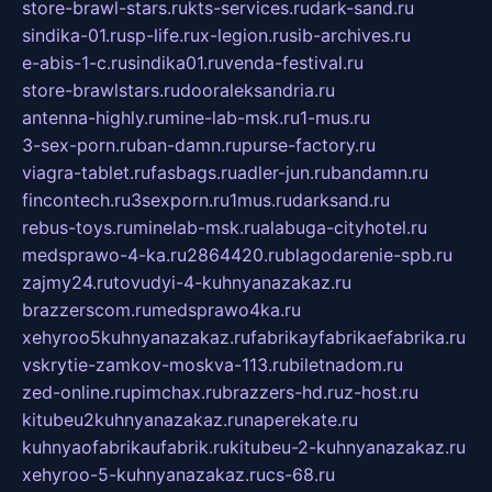
store-brawl-stars.ru
kts-services.ru
dark-sand.ru
sindika-01.ru
sp-life.ru
x-legion.ru
sib-archives.ru
e-abis-1-c.ru
sindika01.ru
venda-festival.ru
store-brawlstars.ru
dooraleksandria.ru
antenna-highly.ru
mine-lab-msk.ru
1-mus.ru
3-sex-porn.ru
ban-damn.ru
purse-factory.ru
viagra-tablet.ru
fasbags.ru
adler-jun.ru
bandamn.ru
fincontech.ru
3sexporn.ru
1mus.ru
darksand.ru
rebus-toys.ru
minelab-msk.ru
alabuga-cityhotel.ru
medsprawo-4-ka.ru
2864420.ru
blagodarenie-spb.ru
zajmy24.ru
tovudyi-4-kuhnyanazakaz.ru
brazzerscom.ru
medsprawo4ka.ru
xehyroo5kuhnyanazakaz.ru
fabrikayfabrikaefabrika.ru
vskrytie-zamkov-moskva-113.ru
biletnadom.ru
zed-online.ru
pimchax.ru
brazzers-hd.ru
z-host.ru
kitubeu2kuhnyanazakaz.ru
naperekate.ru
kuhnyaofabrikaufabrik.ru
kitubeu-2-kuhnyanazakaz.ru
xehyroo-5-kuhnyanazakaz.ru
cs-68.ru