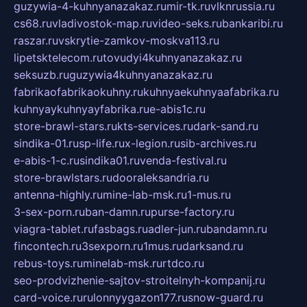
guzywia-4-kuhnyanazakaz.ru
mir-tk.ru
vlknrussia.ru
cs68.ru
vladivostok-map.ru
video-seks.ru
bankaribi.ru
raszar.ru
vskrytie-zamkov-moskva113.ru
lipetsktelecom.ru
tovudyi4kuhnyanazakaz.ru
seksuzb.ru
guzywia4kuhnyanazakaz.ru
fabrikaofabrikaokuhny.ru
kuhnyaekuhnyaafabrika.ru
kuhnyaykuhnyayfabrika.ru
e-abis1c.ru
store-brawl-stars.ru
kts-services.ru
dark-sand.ru
sindika-01.ru
sp-life.ru
x-legion.ru
sib-archives.ru
e-abis-1-c.ru
sindika01.ru
venda-festival.ru
store-brawlstars.ru
dooraleksandria.ru
antenna-highly.ru
mine-lab-msk.ru
1-mus.ru
3-sex-porn.ru
ban-damn.ru
purse-factory.ru
viagra-tablet.ru
fasbags.ru
adler-jun.ru
bandamn.ru
fincontech.ru
3sexporn.ru
1mus.ru
darksand.ru
rebus-toys.ru
minelab-msk.ru
rtdco.ru
seo-prodvizhenie-sajtov-stroitelnyh-kompanij.ru
card-voice.ru
rulonnyygazon177.ru
snow-guard.ru