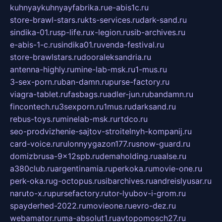
kuhnyaykuhnyayfabrika.ru
e-abis1c.ru
store-brawl-stars.ru
kts-services.ru
dark-sand.ru
sindika-01.ru
sp-life.ru
x-legion.ru
sib-archives.ru
e-abis-1-c.ru
sindika01.ru
venda-festival.ru
store-brawlstars.ru
dooraleksandria.ru
antenna-highly.ru
mine-lab-msk.ru
1-mus.ru
3-sex-porn.ru
ban-damn.ru
purse-factory.ru
viagra-tablet.ru
fasbags.ru
adler-jun.ru
bandamn.ru
fincontech.ru
3sexporn.ru
1mus.ru
darksand.ru
rebus-toys.ru
minelab-msk.ru
rtdco.ru
seo-prodvizhenie-sajtov-stroitelnyh-kompanij.ru
card-voice.ru
rulonnyygazon177.ru
snow-guard.ru
domizbrusa-9x12spb.ru
demaholding.ru
aalse.ru
a380club.ru
argentinamia.ru
perkoka.ru
movie-one.ru
perk-oka.ru
g-octopus.ru
sibarchives.ru
andreislyusar.ru
naruto-x.ru
pursefactory.ru
tor-lyubov-i-grom.ru
spayderhed-2022.ru
movieone.ru
evro-dez.ru
webamator.ru
ma-absolut1.ru
avtopomosch27.ru