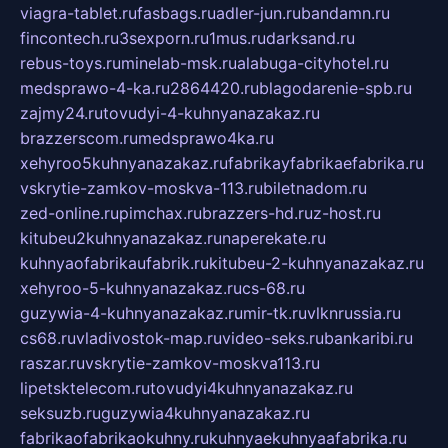
viagra-tablet.ru
fasbags.ru
adler-jun.ru
bandamn.ru
fincontech.ru
3sexporn.ru
1mus.ru
darksand.ru
rebus-toys.ru
minelab-msk.ru
alabuga-cityhotel.ru
medsprawo-4-ka.ru
2864420.ru
blagodarenie-spb.ru
zajmy24.ru
tovudyi-4-kuhnyanazakaz.ru
brazzerscom.ru
medsprawo4ka.ru
xehyroo5kuhnyanazakaz.ru
fabrikayfabrikaefabrika.ru
vskrytie-zamkov-moskva-113.ru
biletnadom.ru
zed-online.ru
pimchax.ru
brazzers-hd.ru
z-host.ru
kitubeu2kuhnyanazakaz.ru
naperekate.ru
kuhnyaofabrikaufabrik.ru
kitubeu-2-kuhnyanazakaz.ru
xehyroo-5-kuhnyanazakaz.ru
cs-68.ru
guzywia-4-kuhnyanazakaz.ru
mir-tk.ru
vlknrussia.ru
cs68.ru
vladivostok-map.ru
video-seks.ru
bankaribi.ru
raszar.ru
vskrytie-zamkov-moskva113.ru
lipetsktelecom.ru
tovudyi4kuhnyanazakaz.ru
seksuzb.ru
guzywia4kuhnyanazakaz.ru
fabrikaofabrikaokuhny.ru
kuhnyaekuhnyaafabrika.ru