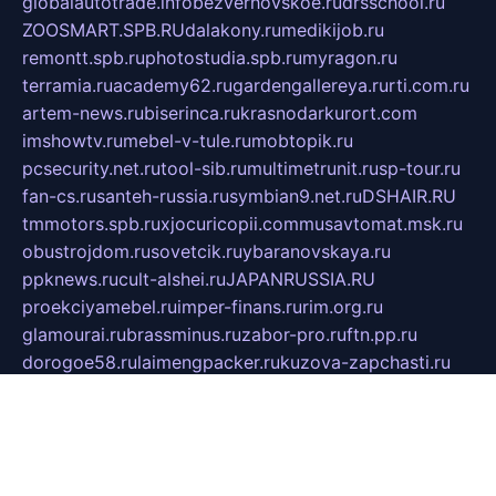
globalautotrade.info
bezverhovskoe.ru
drsschool.ru
ZOOSMART.SPB.RU
dalakony.ru
medikijob.ru
remontt.spb.ru
photostudia.spb.ru
myragon.ru
terramia.ru
academy62.ru
gardengallereya.ru
rti.com.ru
artem-news.ru
biserinca.ru
krasnodarkurort.com
imshowtv.ru
mebel-v-tule.ru
mobtopik.ru
pcsecurity.net.ru
tool-sib.ru
multimetrunit.ru
sp-tour.ru
fan-cs.ru
santeh-russia.ru
symbian9.net.ru
DSHAIR.RU
tmmotors.spb.ru
xjocuricopii.com
musavtomat.msk.ru
obustrojdom.ru
sovetcik.ru
ybaranovskaya.ru
ppknews.ru
cult-alshei.ru
JAPANRUSSIA.RU
proekciyamebel.ru
imper-finans.ru
rim.org.ru
glamourai.ru
brassminus.ru
zabor-pro.ru
ftn.pp.ru
dorogoe58.ru
laimengpacker.ru
kuzova-zapchasti.ru
sageerp.ru
taxodrom.ru
dsrazvitie.ru
hardcity.net.ru
ratinghomegames.ru
topservice25.ru
gubernyan.ru
gtglasslined.ru
ii4.ru
tssport.spb.ru
andorra24.com
blackwallstreet.ru
oboimos.ru
optim-doors.com.ru