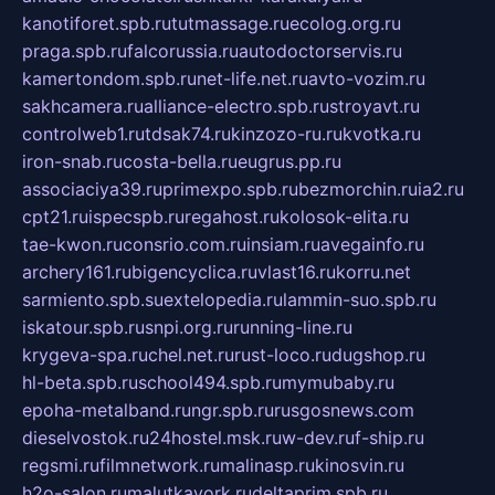
kanotiforet.spb.ru
tutmassage.ru
ecolog.org.ru
praga.spb.ru
falcorussia.ru
autodoctorservis.ru
kamertondom.spb.ru
net-life.net.ru
avto-vozim.ru
sakhcamera.ru
alliance-electro.spb.ru
stroyavt.ru
controlweb1.ru
tdsak74.ru
kinzozo-ru.ru
kvotka.ru
iron-snab.ru
costa-bella.ru
eugrus.pp.ru
associaciya39.ru
primexpo.spb.ru
bezmorchin.ru
ia2.ru
cpt21.ru
ispecspb.ru
regahost.ru
kolosok-elita.ru
tae-kwon.ru
consrio.com.ru
insiam.ru
avegainfo.ru
archery161.ru
bigencyclica.ru
vlast16.ru
korru.net
sarmiento.spb.su
extelopedia.ru
lammin-suo.spb.ru
iskatour.spb.ru
snpi.org.ru
running-line.ru
krygeva-spa.ru
chel.net.ru
rust-loco.ru
dugshop.ru
hl-beta.spb.ru
school494.spb.ru
mymubaby.ru
epoha-metalband.ru
ngr.spb.ru
rusgosnews.com
dieselvostok.ru
24hostel.msk.ru
w-dev.ru
f-ship.ru
regsmi.ru
filmnetwork.ru
malinasp.ru
kinosvin.ru
h2o-salon.ru
malutkayork.ru
deltaprim.spb.ru