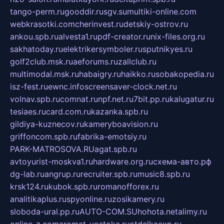
tango-perm.ru
gooddir.ru
sgv.su
multiki-online.com
webkrasotki.com
cherinvest.ru
detskiy-ostrov.ru
ankou.spb.ru
alvesta1.ru
pdf-creator.ru
nix-files.org.ru
sakhatoday.ru
elektrikersymboler.ru
sputnikyes.ru
golf2club.msk.ru
aeforums.ru
zallclub.ru
multimodal.msk.ru
habaigry.ru
haikko.ru
sobakopedia.ru
isz-fest.ru
ewnc.info
screensaver-clock.net.ru
volnav.spb.ru
comnat.ru
npf.net.ru
7bit.pp.ru
kalugatur.ru
tesiaes.ru
card.com.ru
kazanka.spb.ru
gildiya-kuznecov.ru
kameryboavision.ru
griffoncom.spb.ru
fabrika-emotsiy.ru
PARK-MATROSOVA.RU
agat.spb.ru
avtoyurist-moskva1.ru
hardware.org.ru
схема-авто.рф
dg-lab.ru
angrup.ru
recruiter.spb.ru
music8.spb.ru
krsk124.ru
kubok.spb.ru
romanofforex.ru
analitikaplus.ru
spyonline.ru
zosikamery.ru
sloboda-ural.pp.ru
AUTO-COM.SU
hohota.net
alimy.ru