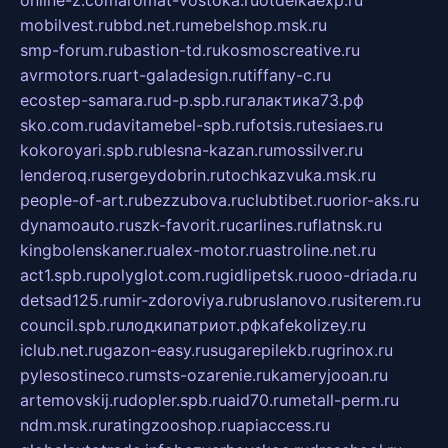
online-z.com
aromat-vostoka.ru
otdelkaexp.ru
mobilvest.ru
bbd.net.ru
mebelshop.msk.ru
smp-forum.ru
bastion-td.ru
kosmoscreative.ru
avrmotors.ru
art-galadesign.ru
tiffany-c.ru
ecostep-samara.ru
d-p.spb.ru
галактика73.рф
sko.com.ru
davitamebel-spb.ru
fotsis.ru
tesiaes.ru
kokoroyari.spb.ru
blesna-kazan.ru
mossilver.ru
lenderoq.ru
sergeydobrin.ru
tochkazvuka.msk.ru
people-of-art.ru
bezzubova.ru
clubtibet.ru
orior-aks.ru
dynamoauto.ru
szk-favorit.ru
carlines.ru
flatnsk.ru
kingbolenskaner.ru
alex-motor.ru
astroline.net.ru
act1.spb.ru
polyglot.com.ru
gidlipetsk.ru
ooo-driada.ru
detsad125.ru
mir-zdoroviya.ru
bruslanovo.ru
siterem.ru
council.spb.ru
лодкипатриот.рф
kafekolizey.ru
iclub.net.ru
gazon-easy.ru
sugarepilekb.ru
grinox.ru
pylesostineco.ru
msts-ozarenie.ru
kameryjooan.ru
artemovskij.ru
dopler.spb.ru
aid70.ru
metall-perm.ru
ndm.msk.ru
ratingzooshop.ru
apiaccess.ru