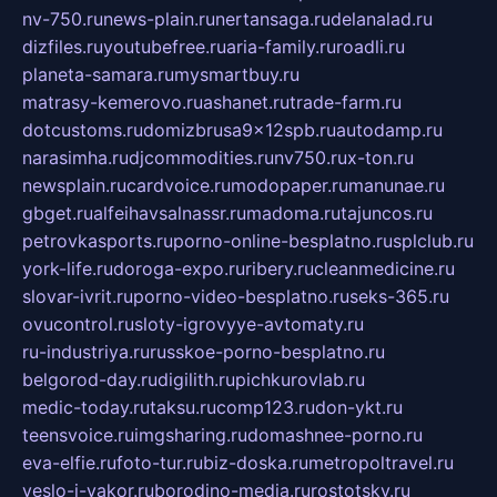
nv-750.ru
news-plain.ru
nertansaga.ru
delanalad.ru
dizfiles.ru
youtubefree.ru
aria-family.ru
roadli.ru
planeta-samara.ru
mysmartbuy.ru
matrasy-kemerovo.ru
ashanet.ru
trade-farm.ru
dotcustoms.ru
domizbrusa9x12spb.ru
autodamp.ru
narasimha.ru
djcommodities.ru
nv750.ru
x-ton.ru
newsplain.ru
cardvoice.ru
modopaper.ru
manunae.ru
gbget.ru
alfeihavsalnassr.ru
madoma.ru
tajuncos.ru
petrovkasports.ru
porno-online-besplatno.ru
splclub.ru
york-life.ru
doroga-expo.ru
ribery.ru
cleanmedicine.ru
slovar-ivrit.ru
porno-video-besplatno.ru
seks-365.ru
ovucontrol.ru
sloty-igrovyye-avtomaty.ru
ru-industriya.ru
russkoe-porno-besplatno.ru
belgorod-day.ru
digilith.ru
pichkurovlab.ru
medic-today.ru
taksu.ru
comp123.ru
don-ykt.ru
teensvoice.ru
imgsharing.ru
domashnee-porno.ru
eva-elfie.ru
foto-tur.ru
biz-doska.ru
metropoltravel.ru
veslo-i-yakor.ru
borodino-media.ru
rostotsky.ru