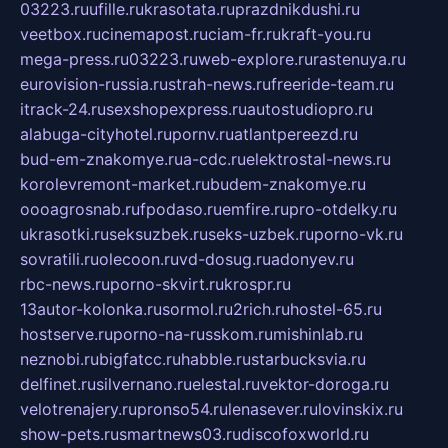
03223.ru
ufille.ru
krasotata.ru
prazdnikdushi.ru
veetbox.ru
cinemapost.ru
ciam-fr.ru
kraft-you.ru
mega-press.ru
03223.ru
web-explore.ru
rastenuya.ru
eurovision-russia.ru
strah-news.ru
freeride-team.ru
itrack-24.ru
sexshopexpress.ru
autostudiopro.ru
alabuga-cityhotel.ru
pornv.ru
atlantpereezd.ru
bud-em-znakomye.ru
a-cdc.ru
elektrostal-news.ru
korolevremont-market.ru
budem-znakomye.ru
oooagrosnab.ru
fpodaso.ru
emfire.ru
pro-otdelky.ru
ukrasotki.ru
seksuzbek.ru
seks-uzbek.ru
porno-vk.ru
sovratili.ru
olecoon.ru
vd-dosug.ru
adonyev.ru
rbc-news.ru
porno-skvirt.ru
krospr.ru
13autor-kolonka.ru
sormol.ru
2rich.ru
hostel-65.ru
hostserve.ru
porno-na-russkom.ru
mishinlab.ru
neznobi.ru
bigfatcc.ru
habble.ru
starbucksvia.ru
delfinet.ru
silvernano.ru
elestal.ru
vektor-doroga.ru
velotrenajery.ru
pronso54.ru
lenasever.ru
lovinskix.ru
show-pets.ru
smartnews03.ru
discofoxworld.ru