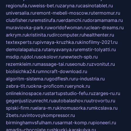
regionufa.ru
weiss-bet.ru
zaryna.ru
casinotablet.ru
universalia.ru
remont-mebeli-moscow.ru
termomur.ru
clubfisher.ru
remstirufa.ru
erdamchi.ru
doramamama.ru
muraviovka-park.ru
worldofwoman.ru
clean-dreams.ru
arkrym.ru
kristinita.ru
dircomputer.ru
healthenter.ru
textexperts.ru
pivnaya-kruzhka.ru
kinofilmy-2021.ru
demolalapaluza.ru
tanyavanya.ru
remstir-tolyatti.ru
msdip.ru
jdol.ru
sokolovr.ru
newtech-spb.ru
rezemkleim.ru
massage-tai.ru
seonub.ru
zvonitut.ru
biolisichka24.ru
mncraft-download.ru
algoritm-sistema.ru
godflesh.ru
ru-industria.ru
zebra-tlt.ru
okna-proficom.ru
erynok.ru
onlinekinospace.ru
startupstudio-fefu.ru
zarges-ru.ru
gegenjustizunrecht.ru
autobalashov.ru
utrovortu.ru
spiski-firm.ru
elara-m.ru
kinomusorka.ru
mkcslava.ru
2bets.ru
vintovoykompressor.ru
birminghamvsfulham.ru
sarmat-komp.ru
pioneeri.ru
amadis-chocolate.ru
shkurki-karakulya.ru