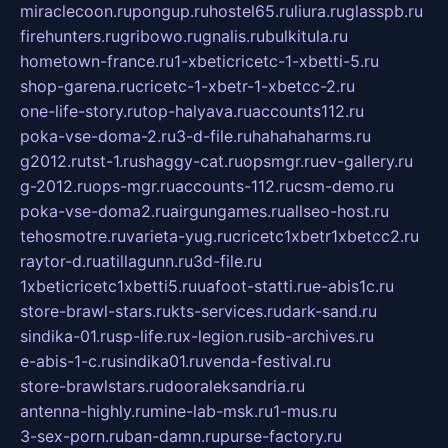
miraclecoon.ru
pongup.ru
hostel65.ru
liura.ru
glasspb.ru
firehunters.ru
gribowo.ru
gnalis.ru
bulkitula.ru
hometown-france.ru
1-xbeticricetc-1-xbetti-5.ru
shop-garena.ru
cricetc-1-xbetr-1-xbetcc-2.ru
one-life-story.ru
top-halyava.ru
accounts112.ru
poka-vse-doma-2.ru
3-d-file.ru
hahahaharms.ru
g2012.ru
tst-1.ru
shaggy-cat.ru
opsmgr.ru
ev-gallery.ru
g-2012.ru
ops-mgr.ru
accounts-112.ru
csm-demo.ru
poka-vse-doma2.ru
airgungames.ru
allseo-host.ru
tehosmotre.ru
varieta-yug.ru
cricetc1xbetr1xbetcc2.ru
raytor-d.ru
atillagunn.ru
3d-file.ru
1xbeticricetc1xbetti5.ru
uafoot-statti.ru
e-abis1c.ru
store-brawl-stars.ru
kts-services.ru
dark-sand.ru
sindika-01.ru
sp-life.ru
x-legion.ru
sib-archives.ru
e-abis-1-c.ru
sindika01.ru
venda-festival.ru
store-brawlstars.ru
dooraleksandria.ru
antenna-highly.ru
mine-lab-msk.ru
1-mus.ru
3-sex-porn.ru
ban-damn.ru
purse-factory.ru