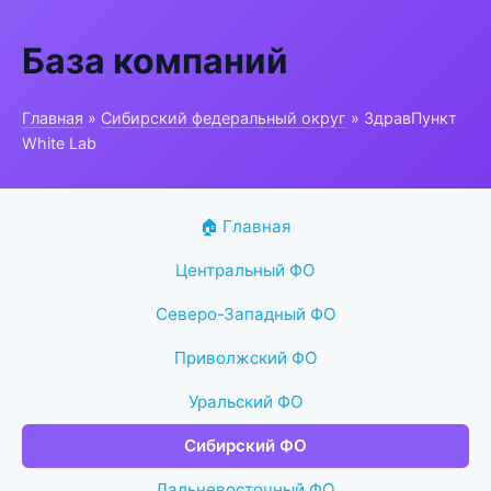
База компаний
Главная
»
Сибирский федеральный округ
» ЗдравПункт
White Lab
🏠 Главная
Центральный ФО
Северо-Западный ФО
Приволжский ФО
Уральский ФО
Сибирский ФО
Дальневосточный ФО