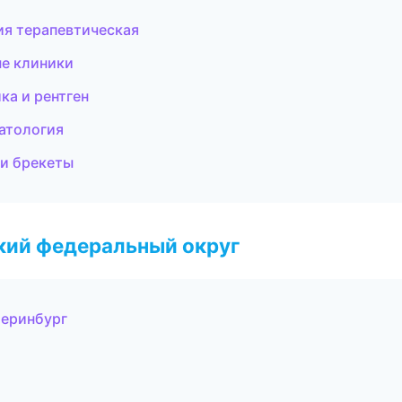
ия терапевтическая
е клиники
ка и рентген
матология
 и брекеты
ский федеральный округ
теринбург