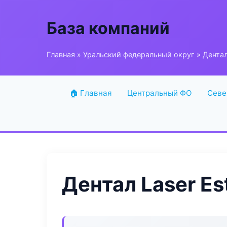
База компаний
Главная
»
Уральский федеральный округ
» Дентал
🏠 Главная
Центральный ФО
Севе
Дентал Laser Es