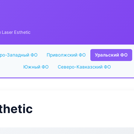
 Laser Esthetic
ро-Западный ФО
Приволжский ФО
Уральский ФО
Южный ФО
Северо-Кавказский ФО
thetic