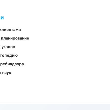
ми
 клиентами
 планирование
 уголок
ортопедию
требнадзора
ы наук