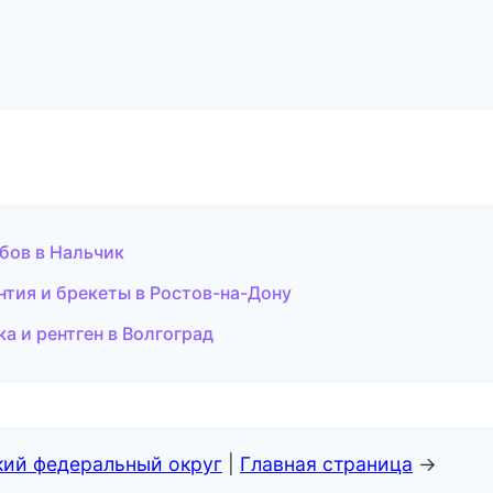
бов в Нальчик
тия и брекеты в Ростов-на-Дону
а и рентген в Волгоград
кий федеральный округ
|
Главная страница
→