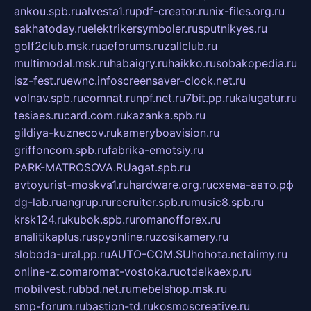
ankou.spb.ru
alvesta1.ru
pdf-creator.ru
nix-files.org.ru
sakhatoday.ru
elektrikersymboler.ru
sputnikyes.ru
golf2club.msk.ru
aeforums.ru
zallclub.ru
multimodal.msk.ru
habaigry.ru
haikko.ru
sobakopedia.ru
isz-fest.ru
ewnc.info
screensaver-clock.net.ru
volnav.spb.ru
comnat.ru
npf.net.ru
7bit.pp.ru
kalugatur.ru
tesiaes.ru
card.com.ru
kazanka.spb.ru
gildiya-kuznecov.ru
kameryboavision.ru
griffoncom.spb.ru
fabrika-emotsiy.ru
PARK-MATROSOVA.RU
agat.spb.ru
avtoyurist-moskva1.ru
hardware.org.ru
схема-авто.рф
dg-lab.ru
angrup.ru
recruiter.spb.ru
music8.spb.ru
krsk124.ru
kubok.spb.ru
romanofforex.ru
analitikaplus.ru
spyonline.ru
zosikamery.ru
sloboda-ural.pp.ru
AUTO-COM.SU
hohota.net
alimy.ru
online-z.com
aromat-vostoka.ru
otdelkaexp.ru
mobilvest.ru
bbd.net.ru
mebelshop.msk.ru
smp-forum.ru
bastion-td.ru
kosmoscreative.ru