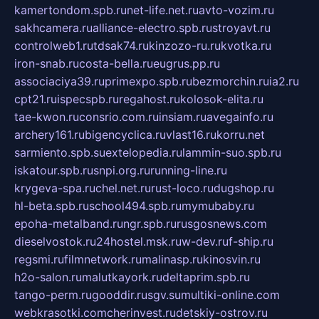
kamertondom.spb.ru
net-life.net.ru
avto-vozim.ru
sakhcamera.ru
alliance-electro.spb.ru
stroyavt.ru
controlweb1.ru
tdsak74.ru
kinzozo-ru.ru
kvotka.ru
iron-snab.ru
costa-bella.ru
eugrus.pp.ru
associaciya39.ru
primexpo.spb.ru
bezmorchin.ru
ia2.ru
cpt21.ru
ispecspb.ru
regahost.ru
kolosok-elita.ru
tae-kwon.ru
consrio.com.ru
insiam.ru
avegainfo.ru
archery161.ru
bigencyclica.ru
vlast16.ru
korru.net
sarmiento.spb.su
extelopedia.ru
lammin-suo.spb.ru
iskatour.spb.ru
snpi.org.ru
running-line.ru
krygeva-spa.ru
chel.net.ru
rust-loco.ru
dugshop.ru
hl-beta.spb.ru
school494.spb.ru
mymubaby.ru
epoha-metalband.ru
ngr.spb.ru
rusgosnews.com
dieselvostok.ru
24hostel.msk.ru
w-dev.ru
f-ship.ru
regsmi.ru
filmnetwork.ru
malinasp.ru
kinosvin.ru
h2o-salon.ru
malutkayork.ru
deltaprim.spb.ru
tango-perm.ru
gooddir.ru
sgv.su
multiki-online.com
webkrasotki.com
cherinvest.ru
detskiy-ostrov.ru