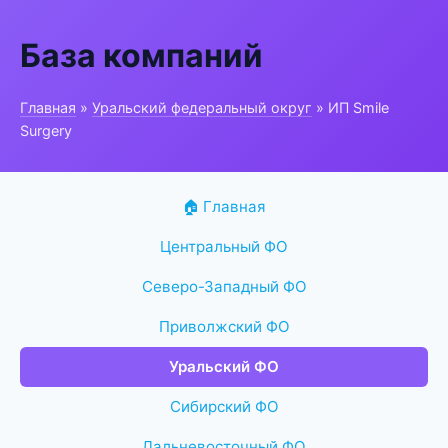
База компаний
Главная
»
Уральский федеральный округ
» ИП Smile
Surgery
🏠 Главная
Центральный ФО
Северо-Западный ФО
Приволжский ФО
Уральский ФО
Сибирский ФО
Дальневосточный ФО