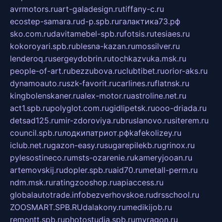
avrmotors.ru
art-galadesign.ru
tiffany-c.ru
ecostep-samara.ru
d-p.spb.ru
галактика73.рф
sko.com.ru
davitamebel-spb.ru
fotsis.ru
tesiaes.ru
kokoroyari.spb.ru
blesna-kazan.ru
mossilver.ru
lenderoq.ru
sergeydobrin.ru
tochkazvuka.msk.ru
people-of-art.ru
bezzubova.ru
clubtibet.ru
orior-aks.ru
dynamoauto.ru
szk-favorit.ru
carlines.ru
flatnsk.ru
kingbolenskaner.ru
alex-motor.ru
astroline.net.ru
act1.spb.ru
polyglot.com.ru
gidlipetsk.ru
ooo-driada.ru
detsad125.ru
mir-zdoroviya.ru
bruslanovo.ru
siterem.ru
council.spb.ru
лодкипатриот.рф
kafekolizey.ru
iclub.net.ru
gazon-easy.ru
sugarepilekb.ru
grinox.ru
pylesostineco.ru
msts-ozarenie.ru
kameryjooan.ru
artemovskij.ru
dopler.spb.ru
aid70.ru
metall-perm.ru
ndm.msk.ru
ratingzooshop.ru
apiaccess.ru
globalautotrade.info
bezverhovskoe.ru
drsschool.ru
ZOOSMART.SPB.RU
dalakony.ru
medikijob.ru
remontt.spb.ru
photostudia.spb.ru
myragon.ru