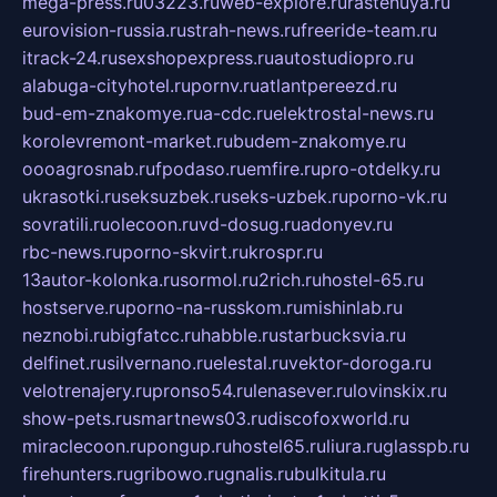
mega-press.ru
03223.ru
web-explore.ru
rastenuya.ru
eurovision-russia.ru
strah-news.ru
freeride-team.ru
itrack-24.ru
sexshopexpress.ru
autostudiopro.ru
alabuga-cityhotel.ru
pornv.ru
atlantpereezd.ru
bud-em-znakomye.ru
a-cdc.ru
elektrostal-news.ru
korolevremont-market.ru
budem-znakomye.ru
oooagrosnab.ru
fpodaso.ru
emfire.ru
pro-otdelky.ru
ukrasotki.ru
seksuzbek.ru
seks-uzbek.ru
porno-vk.ru
sovratili.ru
olecoon.ru
vd-dosug.ru
adonyev.ru
rbc-news.ru
porno-skvirt.ru
krospr.ru
13autor-kolonka.ru
sormol.ru
2rich.ru
hostel-65.ru
hostserve.ru
porno-na-russkom.ru
mishinlab.ru
neznobi.ru
bigfatcc.ru
habble.ru
starbucksvia.ru
delfinet.ru
silvernano.ru
elestal.ru
vektor-doroga.ru
velotrenajery.ru
pronso54.ru
lenasever.ru
lovinskix.ru
show-pets.ru
smartnews03.ru
discofoxworld.ru
miraclecoon.ru
pongup.ru
hostel65.ru
liura.ru
glasspb.ru
firehunters.ru
gribowo.ru
gnalis.ru
bulkitula.ru