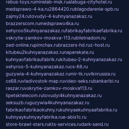
rebus-toys.ru
minelab-msk.ru
alabuga-cityhotel.ru
medsprawo-4-ka.ru
2864420.ru
blagodarenie-spb.ru
zajmy24.ru
tovudyi-4-kuhnyanazakaz.ru
brazzerscom.ru
medsprawo4ka.ru
xehyroo5kuhnyanazakaz.ru
fabrikayfabrikaefabrika.ru
vskrytie-zamkov-moskva-113.ru
biletnadom.ru
zed-online.ru
pimchax.ru
brazzers-hd.ru
z-host.ru
kitubeu2kuhnyanazakaz.ru
naperekate.ru
kuhnyaofabrikaufabrik.ru
kitubeu-2-kuhnyanazakaz.ru
xehyroo-5-kuhnyanazakaz.ru
cs-68.ru
guzywia-4-kuhnyanazakaz.ru
mir-tk.ru
vlknrussia.ru
cs68.ru
vladivostok-map.ru
video-seks.ru
bankaribi.ru
raszar.ru
vskrytie-zamkov-moskva113.ru
lipetsktelecom.ru
tovudyi4kuhnyanazakaz.ru
seksuzb.ru
guzywia4kuhnyanazakaz.ru
fabrikaofabrikaokuhny.ru
kuhnyaekuhnyaafabrika.ru
kuhnyaykuhnyayfabrika.ru
e-abis1c.ru
store-brawl-stars.ru
kts-services.ru
dark-sand.ru