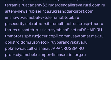
terramia.ru
academy62.ru
gardengallereya.ru
rti.com.ru
artem-news.ru
biserinca.ru
krasnodarkurort.com
imshowtv.ru
mebel-v-tule.ru
mobtopik.ru
pcsecurity.net.ru
tool-sib.ru
multimetrunit.ru
sp-tour.ru
fan-cs.ru
santeh-russia.ru
symbian9.net.ru
DSHAIR.RU
tmmotors.spb.ru
xjocuricopii.com
musavtomat.msk.ru
obustrojdom.ru
sovetcik.ru
ybaranovskaya.ru
ppknews.ru
cult-alshei.ru
JAPANRUSSIA.RU
proekciyamebel.ru
imper-finans.ru
rim.org.ru
glamourai.ru
brassminus.ru
zabor-pro.ru
ftn.pp.ru
dorogoe58.ru
laimengpacker.ru
kuzova-zapchasti.ru
sageerp.ru
taxodrom.ru
dsrazvitie.ru
hardcity.net.ru
ratinghomegames.ru
topservice25.ru
gubernyan.ru
gtglasslined.ru
ii4.ru
tssport.spb.ru
andorra24.com
blackwallstreet.ru
oboimos.ru
optim-doors.com.ru
ikuch.ru
nycr.org.ru
npa21.ru
vremya-ch.spb.ru
desert000.ru
ivtorgi.ru
ifiori.ru
catalog-statei.ru
dcv.org.ru
spetsmaster174.ru
ipkameryhiseeu.ru