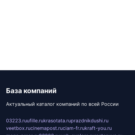
База компаний
Актуальный каталог компаний по всей России
03223.ru
ufille.ru
krasotata.ru
prazdnikdushi.ru
veetbox.ru
cinemapost.ru
ciam-fr.ru
kraft-you.ru