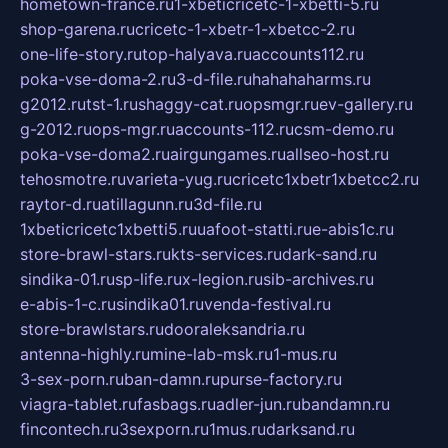
hometown-france.ru
1-xbeticricetc-1-xbetti-5.ru
shop-garena.ru
cricetc-1-xbetr-1-xbetcc-2.ru
one-life-story.ru
top-halyava.ru
accounts112.ru
poka-vse-doma-2.ru
3-d-file.ru
hahahaharms.ru
g2012.ru
tst-1.ru
shaggy-cat.ru
opsmgr.ru
ev-gallery.ru
g-2012.ru
ops-mgr.ru
accounts-112.ru
csm-demo.ru
poka-vse-doma2.ru
airgungames.ru
allseo-host.ru
tehosmotre.ru
varieta-yug.ru
cricetc1xbetr1xbetcc2.ru
raytor-d.ru
atillagunn.ru
3d-file.ru
1xbeticricetc1xbetti5.ru
uafoot-statti.ru
e-abis1c.ru
store-brawl-stars.ru
kts-services.ru
dark-sand.ru
sindika-01.ru
sp-life.ru
x-legion.ru
sib-archives.ru
e-abis-1-c.ru
sindika01.ru
venda-festival.ru
store-brawlstars.ru
dooraleksandria.ru
antenna-highly.ru
mine-lab-msk.ru
1-mus.ru
3-sex-porn.ru
ban-damn.ru
purse-factory.ru
viagra-tablet.ru
fasbags.ru
adler-jun.ru
bandamn.ru
fincontech.ru
3sexporn.ru
1mus.ru
darksand.ru