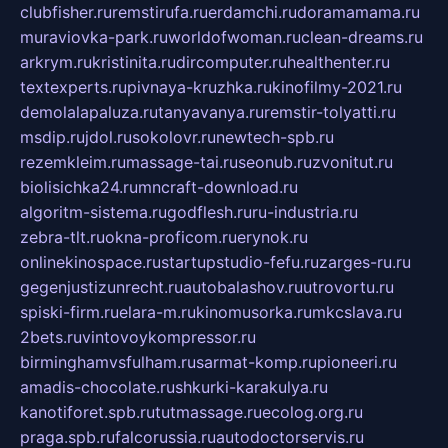
clubfisher.ru
remstirufa.ru
erdamchi.ru
doramamama.ru
muraviovka-park.ru
worldofwoman.ru
clean-dreams.ru
arkrym.ru
kristinita.ru
dircomputer.ru
healthenter.ru
textexperts.ru
pivnaya-kruzhka.ru
kinofilmy-2021.ru
demolalapaluza.ru
tanyavanya.ru
remstir-tolyatti.ru
msdip.ru
jdol.ru
sokolovr.ru
newtech-spb.ru
rezemkleim.ru
massage-tai.ru
seonub.ru
zvonitut.ru
biolisichka24.ru
mncraft-download.ru
algoritm-sistema.ru
godflesh.ru
ru-industria.ru
zebra-tlt.ru
okna-proficom.ru
erynok.ru
onlinekinospace.ru
startupstudio-fefu.ru
zarges-ru.ru
gegenjustizunrecht.ru
autobalashov.ru
utrovortu.ru
spiski-firm.ru
elara-m.ru
kinomusorka.ru
mkcslava.ru
2bets.ru
vintovoykompressor.ru
birminghamvsfulham.ru
sarmat-komp.ru
pioneeri.ru
amadis-chocolate.ru
shkurki-karakulya.ru
kanotiforet.spb.ru
tutmassage.ru
ecolog.org.ru
praga.spb.ru
falcorussia.ru
autodoctorservis.ru