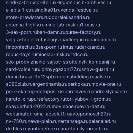
sindika-01.ru
sp-life.ru
x-legion.ru
sib-archives.ru
e-abis-1-c.ru
sindika01.ru
venda-festival.ru
store-brawlstars.ru
dooraleksandria.ru
antenna-highly.ru
mine-lab-msk.ru
1-mus.ru
3-sex-porn.ru
ban-damn.ru
purse-factory.ru
viagra-tablet.ru
fasbags.ru
adler-jun.ru
bandamn.ru
fincontech.ru
3sexporn.ru
1mus.ru
darksand.ru
rebus-toys.ru
minelab-msk.ru
rtdco.ru
seo-prodvizhenie-sajtov-stroitelnyh-kompanij.ru
card-voice.ru
rulonnyygazon177.ru
snow-guard.ru
domizbrusa-9x12spb.ru
demaholding.ru
aalse.ru
a380club.ru
argentinamia.ru
perkoka.ru
movie-one.ru
perk-oka.ru
g-octopus.ru
sibarchives.ru
andreislyusar.ru
naruto-x.ru
pursefactory.ru
tor-lyubov-i-grom.ru
spayderhed-2022.ru
movieone.ru
evro-dez.ru
webamator.ru
ma-absolut1.ru
avtopomosch27.ru
nv-750.ru
news-plain.ru
nertansaga.ru
delanalad.ru
dizfiles.ru
youtubefree.ru
aria-family.ru
roadli.ru