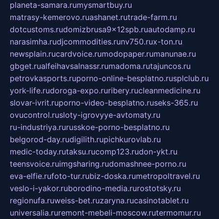
planeta-samara.ru
mysmartbuy.ru
matrasy-kemerovo.ru
ashanet.ru
trade-farm.ru
dotcustoms.ru
domizbrusa9x12spb.ru
autodamp.ru
narasimha.ru
djcommodities.ru
nv750.ru
x-ton.ru
newsplain.ru
cardvoice.ru
modopaper.ru
manunae.ru
gbget.ru
alfeihavsalnassr.ru
madoma.ru
tajuncos.ru
petrovkasports.ru
porno-online-besplatno.ru
splclub.ru
york-life.ru
doroga-expo.ru
ribery.ru
cleanmedicine.ru
slovar-ivrit.ru
porno-video-besplatno.ru
seks-365.ru
ovucontrol.ru
sloty-igrovyye-avtomaty.ru
ru-industriya.ru
russkoe-porno-besplatno.ru
belgorod-day.ru
digilith.ru
pichkurovlab.ru
medic-today.ru
taksu.ru
comp123.ru
don-ykt.ru
teensvoice.ru
imgsharing.ru
domashnee-porno.ru
eva-elfie.ru
foto-tur.ru
biz-doska.ru
metropoltravel.ru
veslo-i-yakor.ru
borodino-media.ru
rostotsky.ru
regionufa.ru
weiss-bet.ru
zaryna.ru
casinotablet.ru
universalia.ru
remont-mebeli-moscow.ru
termomur.ru