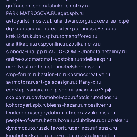
griffoncom.spb.ru
fabrika-emotsiy.ru
PARK-MATROSOVA.RU
agat.spb.ru
avtoyurist-moskva1.ru
hardware.org.ru
схема-авто.рф
dg-lab.ru
angrup.ru
recruiter.spb.ru
music8.spb.ru
krsk124.ru
kubok.spb.ru
romanofforex.ru
analitikaplus.ru
spyonline.ru
zosikamery.ru
sloboda-ural.pp.ru
AUTO-COM.SU
hohota.net
alimy.ru
online-z.com
aromat-vostoka.ru
otdelkaexp.ru
mobilvest.ru
bbd.net.ru
mebelshop.msk.ru
smp-forum.ru
bastion-td.ru
kosmoscreative.ru
avrmotors.ru
art-galadesign.ru
tiffany-c.ru
ecostep-samara.ru
d-p.spb.ru
галактика73.рф
sko.com.ru
davitamebel-spb.ru
fotsis.ru
tesiaes.ru
kokoroyari.spb.ru
blesna-kazan.ru
mossilver.ru
lenderoq.ru
sergeydobrin.ru
tochkazvuka.msk.ru
people-of-art.ru
bezzubova.ru
clubtibet.ru
orior-aks.ru
dynamoauto.ru
szk-favorit.ru
carlines.ru
flatnsk.ru
kingbolenskaner.ru
alex-motor.ru
astroline.net.ru