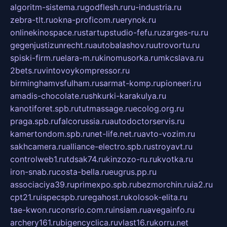
algoritm-sistema.ru
godflesh.ru
ru-industria.ru
zebra-tlt.ru
okna-proficom.ru
erynok.ru
onlinekinospace.ru
startupstudio-fefu.ru
zarges-ru.ru
gegenjustizunrecht.ru
autobalashov.ru
utrovortu.ru
spiski-firm.ru
elara-m.ru
kinomusorka.ru
mkcslava.ru
2bets.ru
vintovoykompressor.ru
birminghamvsfulham.ru
sarmat-komp.ru
pioneeri.ru
amadis-chocolate.ru
shkurki-karakulya.ru
kanotiforet.spb.ru
tutmassage.ru
ecolog.org.ru
praga.spb.ru
falcorussia.ru
autodoctorservis.ru
kamertondom.spb.ru
net-life.net.ru
avto-vozim.ru
sakhcamera.ru
alliance-electro.spb.ru
stroyavt.ru
controlweb1.ru
tdsak74.ru
kinzozo-ru.ru
kvotka.ru
iron-snab.ru
costa-bella.ru
eugrus.pp.ru
associaciya39.ru
primexpo.spb.ru
bezmorchin.ru
ia2.ru
cpt21.ru
ispecspb.ru
regahost.ru
kolosok-elita.ru
tae-kwon.ru
consrio.com.ru
insiam.ru
avegainfo.ru
archery161.ru
bigencyclica.ru
vlast16.ru
korru.net