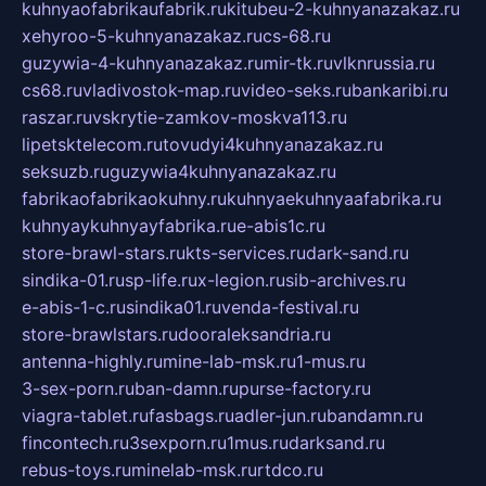
kuhnyaofabrikaufabrik.ru
kitubeu-2-kuhnyanazakaz.ru
xehyroo-5-kuhnyanazakaz.ru
cs-68.ru
guzywia-4-kuhnyanazakaz.ru
mir-tk.ru
vlknrussia.ru
cs68.ru
vladivostok-map.ru
video-seks.ru
bankaribi.ru
raszar.ru
vskrytie-zamkov-moskva113.ru
lipetsktelecom.ru
tovudyi4kuhnyanazakaz.ru
seksuzb.ru
guzywia4kuhnyanazakaz.ru
fabrikaofabrikaokuhny.ru
kuhnyaekuhnyaafabrika.ru
kuhnyaykuhnyayfabrika.ru
e-abis1c.ru
store-brawl-stars.ru
kts-services.ru
dark-sand.ru
sindika-01.ru
sp-life.ru
x-legion.ru
sib-archives.ru
e-abis-1-c.ru
sindika01.ru
venda-festival.ru
store-brawlstars.ru
dooraleksandria.ru
antenna-highly.ru
mine-lab-msk.ru
1-mus.ru
3-sex-porn.ru
ban-damn.ru
purse-factory.ru
viagra-tablet.ru
fasbags.ru
adler-jun.ru
bandamn.ru
fincontech.ru
3sexporn.ru
1mus.ru
darksand.ru
rebus-toys.ru
minelab-msk.ru
rtdco.ru