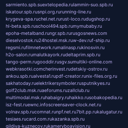
sarmiento.spb.su
extelopedia.ru
lammin-suo.spb.ru
iskatour.spb.ru
snpi.org.ru
running-line.ru
krygeva-spa.ru
chel.net.ru
rust-loco.ru
dugshop.ru
hl-beta.spb.ru
school494.spb.ru
mymubaby.ru
epoha-metalband.ru
ngr.spb.ru
rusgosnews.com
dieselvostok.ru
24hostel.msk.ru
w-dev.ru
f-ship.ru
regsmi.ru
filmnetwork.ru
malinasp.ru
kinosvin.ru
h2o-salon.ru
malutkayork.ru
deltaprim.spb.ru
tango-perm.ru
gooddir.ru
sgv.su
multiki-online.com
webkrasotki.com
cherinvest.ru
detskiy-ostrov.ru
ankou.spb.ru
alvesta1.ru
pdf-creator.ru
nix-files.org.ru
sakhatoday.ru
elektrikersymboler.ru
sputnikyes.ru
golf2club.msk.ru
aeforums.ru
zallclub.ru
multimodal.msk.ru
habaigry.ru
haikko.ru
sobakopedia.ru
isz-fest.ru
ewnc.info
screensaver-clock.net.ru
volnav.spb.ru
comnat.ru
npf.net.ru
7bit.pp.ru
kalugatur.ru
tesiaes.ru
card.com.ru
kazanka.spb.ru
gildiya-kuznecov.ru
kameryboavision.ru