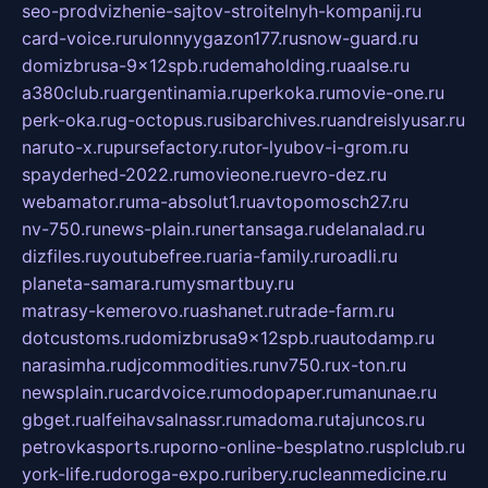
seo-prodvizhenie-sajtov-stroitelnyh-kompanij.ru
card-voice.ru
rulonnyygazon177.ru
snow-guard.ru
domizbrusa-9x12spb.ru
demaholding.ru
aalse.ru
a380club.ru
argentinamia.ru
perkoka.ru
movie-one.ru
perk-oka.ru
g-octopus.ru
sibarchives.ru
andreislyusar.ru
naruto-x.ru
pursefactory.ru
tor-lyubov-i-grom.ru
spayderhed-2022.ru
movieone.ru
evro-dez.ru
webamator.ru
ma-absolut1.ru
avtopomosch27.ru
nv-750.ru
news-plain.ru
nertansaga.ru
delanalad.ru
dizfiles.ru
youtubefree.ru
aria-family.ru
roadli.ru
planeta-samara.ru
mysmartbuy.ru
matrasy-kemerovo.ru
ashanet.ru
trade-farm.ru
dotcustoms.ru
domizbrusa9x12spb.ru
autodamp.ru
narasimha.ru
djcommodities.ru
nv750.ru
x-ton.ru
newsplain.ru
cardvoice.ru
modopaper.ru
manunae.ru
gbget.ru
alfeihavsalnassr.ru
madoma.ru
tajuncos.ru
petrovkasports.ru
porno-online-besplatno.ru
splclub.ru
york-life.ru
doroga-expo.ru
ribery.ru
cleanmedicine.ru