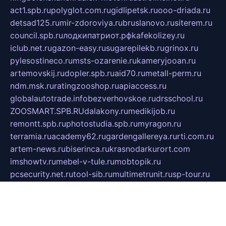
act1.spb.ru
polyglot.com.ru
gidlipetsk.ru
ooo-driada.ru
detsad125.ru
mir-zdoroviya.ru
bruslanovo.ru
siterem.ru
council.spb.ru
лодкипатриот.рф
kafekolizey.ru
iclub.net.ru
gazon-easy.ru
sugarepilekb.ru
grinox.ru
pylesostineco.ru
msts-ozarenie.ru
kameryjooan.ru
artemovskij.ru
dopler.spb.ru
aid70.ru
metall-perm.ru
ndm.msk.ru
ratingzooshop.ru
apiaccess.ru
globalautotrade.info
bezverhovskoe.ru
drsschool.ru
ZOOSMART.SPB.RU
dalakony.ru
medikijob.ru
remontt.spb.ru
photostudia.spb.ru
myragon.ru
terramia.ru
academy62.ru
gardengallereya.ru
rti.com.ru
artem-news.ru
biserinca.ru
krasnodarkurort.com
imshowtv.ru
mebel-v-tule.ru
mobtopik.ru
pcsecurity.net.ru
tool-sib.ru
multimetrunit.ru
sp-tour.ru
fan-cs.ru
santeh-russia.ru
symbian9.net.ru
DSHAIR.RU
tmmotors.spb.ru
xjocuricopii.com
musavtomat.msk.ru
obustrojdom.ru
sovetcik.ru
ybaranovskaya.ru
ppknews.ru
cult-alshei.ru
JAPANRUSSIA.RU