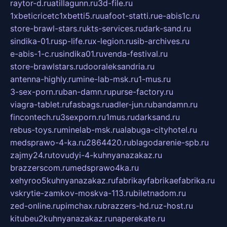
raytor-d.ru
atillagunn.ru
3d-file.ru
1xbeticricetc1xbetti5.ru
uafoot-statti.ru
e-abis1c.ru
store-brawl-stars.ru
kts-services.ru
dark-sand.ru
sindika-01.ru
sp-life.ru
x-legion.ru
sib-archives.ru
e-abis-1-c.ru
sindika01.ru
venda-festival.ru
store-brawlstars.ru
dooraleksandria.ru
antenna-highly.ru
mine-lab-msk.ru
1-mus.ru
3-sex-porn.ru
ban-damn.ru
purse-factory.ru
viagra-tablet.ru
fasbags.ru
adler-jun.ru
bandamn.ru
fincontech.ru
3sexporn.ru
1mus.ru
darksand.ru
rebus-toys.ru
minelab-msk.ru
alabuga-cityhotel.ru
medsprawo-4-ka.ru
2864420.ru
blagodarenie-spb.ru
zajmy24.ru
tovudyi-4-kuhnyanazakaz.ru
brazzerscom.ru
medsprawo4ka.ru
xehyroo5kuhnyanazakaz.ru
fabrikayfabrikaefabrika.ru
vskrytie-zamkov-moskva-113.ru
biletnadom.ru
zed-online.ru
pimchax.ru
brazzers-hd.ru
z-host.ru
kitubeu2kuhnyanazakaz.ru
naperekate.ru