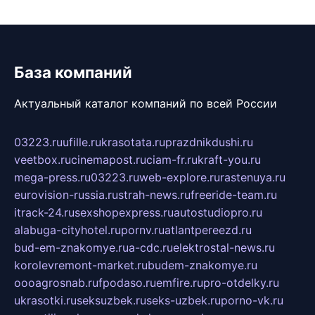
База компаний
Актуальный каталог компаний по всей России
03223.ru
ufille.ru
krasotata.ru
prazdnikdushi.ru
veetbox.ru
cinemapost.ru
ciam-fr.ru
kraft-you.ru
mega-press.ru
03223.ru
web-explore.ru
rastenuya.ru
eurovision-russia.ru
strah-news.ru
freeride-team.ru
itrack-24.ru
sexshopexpress.ru
autostudiopro.ru
alabuga-cityhotel.ru
pornv.ru
atlantpereezd.ru
bud-em-znakomye.ru
a-cdc.ru
elektrostal-news.ru
korolevremont-market.ru
budem-znakomye.ru
oooagrosnab.ru
fpodaso.ru
emfire.ru
pro-otdelky.ru
ukrasotki.ru
seksuzbek.ru
seks-uzbek.ru
porno-vk.ru