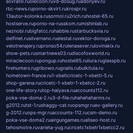
sovratili.ru
olecoon.ru
vd-dosug.ru
adonyev.ru
rbc-news.ru
porno-skvirt.ru
krospr.ru
13autor-kolonka.ru
sormol.ru
2rich.ru
hostel-65.ru
hostserve.ru
porno-na-russkom.ru
mishinlab.ru
neznobi.ru
bigfatcc.ru
habble.ru
starbucksvia.ru
delfinet.ru
silvernano.ru
elestal.ru
vektor-doroga.ru
velotrenajery.ru
pronso54.ru
lenasever.ru
lovinskix.ru
show-pets.ru
smartnews03.ru
discofoxworld.ru
miraclecoon.ru
pongup.ru
hostel65.ru
liura.ru
glasspb.ru
firehunters.ru
gribowo.ru
gnalis.ru
bulkitula.ru
hometown-france.ru
1-xbeticricetc-1-xbetti-5.ru
shop-garena.ru
cricetc-1-xbetr-1-xbetcc-2.ru
one-life-story.ru
top-halyava.ru
accounts112.ru
poka-vse-doma-2.ru
3-d-file.ru
hahahaharms.ru
g2012.ru
tst-1.ru
shaggy-cat.ru
opsmgr.ru
ev-gallery.ru
g-2012.ru
ops-mgr.ru
accounts-112.ru
csm-demo.ru
poka-vse-doma2.ru
airgungames.ru
allseo-host.ru
tehosmotre.ru
varieta-yug.ru
cricetc1xbetr1xbetcc2.ru