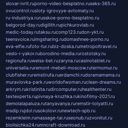
slovar-ivrit.ru
porno-video-besplatno.ru
seks-365.ru
ovucontrol.ru
sloty-igrovyye-avtomaty.ru
ru-industriya.ru
russkoe-porno-besplatno.ru
belgorod-day.ru
digilith.ru
pichkurovlab.ru
medic-today.ru
taksu.ru
comp123.ru
don-ykt.ru
teensvoice.ru
imgsharing.ru
domashnee-porno.ru
eva-elfie.ru
foto-tur.ru
biz-doska.ru
metropoltravel.ru
veslo-i-yakor.ru
borodino-media.ru
rostotsky.ru
regionufa.ru
weiss-bet.ru
zaryna.ru
casinotablet.ru
universalia.ru
remont-mebeli-moscow.ru
termomur.ru
clubfisher.ru
remstirufa.ru
erdamchi.ru
doramamama.ru
muraviovka-park.ru
worldofwoman.ru
clean-dreams.ru
arkrym.ru
kristinita.ru
dircomputer.ru
healthenter.ru
textexperts.ru
pivnaya-kruzhka.ru
kinofilmy-2021.ru
demolalapaluza.ru
tanyavanya.ru
remstir-tolyatti.ru
msdip.ru
jdol.ru
sokolovr.ru
newtech-spb.ru
rezemkleim.ru
massage-tai.ru
seonub.ru
zvonitut.ru
biolisichka24.ru
mncraft-download.ru