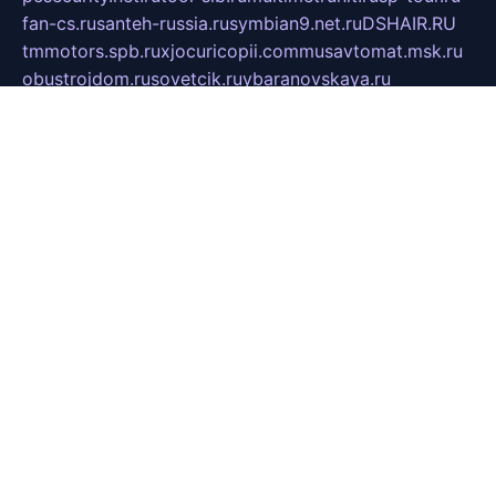
fan-cs.ru
santeh-russia.ru
symbian9.net.ru
DSHAIR.RU
tmmotors.spb.ru
xjocuricopii.com
musavtomat.msk.ru
obustrojdom.ru
sovetcik.ru
ybaranovskaya.ru
ppknews.ru
cult-alshei.ru
JAPANRUSSIA.RU
proekciyamebel.ru
imper-finans.ru
rim.org.ru
glamourai.ru
brassminus.ru
zabor-pro.ru
ftn.pp.ru
dorogoe58.ru
laimengpacker.ru
kuzova-zapchasti.ru
sageerp.ru
taxodrom.ru
dsrazvitie.ru
hardcity.net.ru
ratinghomegames.ru
topservice25.ru
gubernyan.ru
gtglasslined.ru
ii4.ru
tssport.spb.ru
andorra24.com
blackwallstreet.ru
oboimos.ru
optim-doors.com.ru
ikuch.ru
nycr.org.ru
npa21.ru
vremya-ch.spb.ru
desert000.ru
ivtorgi.ru
ifiori.ru
catalog-statei.ru
dcv.org.ru
spetsmaster174.ru
ipkameryhiseeu.ru
dum26.ru
ruspol.spb.ru
fr-opendp.ru
kam-solnyshko.ru
cheyenne-arapaho.ru
sevzapmetal.spb.ru
ted-lapidus.spb.ru
parasite-eliminator.ru
sigma-complete.ru
modernworld.ru
dama-moda.ru