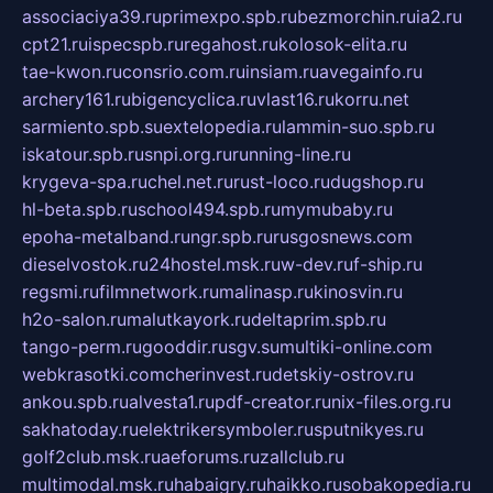
associaciya39.ru
primexpo.spb.ru
bezmorchin.ru
ia2.ru
cpt21.ru
ispecspb.ru
regahost.ru
kolosok-elita.ru
tae-kwon.ru
consrio.com.ru
insiam.ru
avegainfo.ru
archery161.ru
bigencyclica.ru
vlast16.ru
korru.net
sarmiento.spb.su
extelopedia.ru
lammin-suo.spb.ru
iskatour.spb.ru
snpi.org.ru
running-line.ru
krygeva-spa.ru
chel.net.ru
rust-loco.ru
dugshop.ru
hl-beta.spb.ru
school494.spb.ru
mymubaby.ru
epoha-metalband.ru
ngr.spb.ru
rusgosnews.com
dieselvostok.ru
24hostel.msk.ru
w-dev.ru
f-ship.ru
regsmi.ru
filmnetwork.ru
malinasp.ru
kinosvin.ru
h2o-salon.ru
malutkayork.ru
deltaprim.spb.ru
tango-perm.ru
gooddir.ru
sgv.su
multiki-online.com
webkrasotki.com
cherinvest.ru
detskiy-ostrov.ru
ankou.spb.ru
alvesta1.ru
pdf-creator.ru
nix-files.org.ru
sakhatoday.ru
elektrikersymboler.ru
sputnikyes.ru
golf2club.msk.ru
aeforums.ru
zallclub.ru
multimodal.msk.ru
habaigry.ru
haikko.ru
sobakopedia.ru