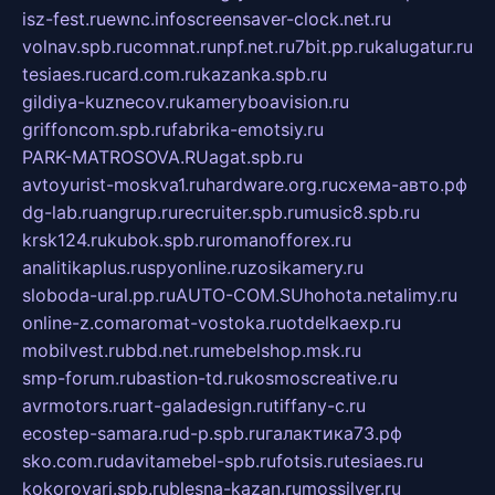
isz-fest.ru
ewnc.info
screensaver-clock.net.ru
volnav.spb.ru
comnat.ru
npf.net.ru
7bit.pp.ru
kalugatur.ru
tesiaes.ru
card.com.ru
kazanka.spb.ru
gildiya-kuznecov.ru
kameryboavision.ru
griffoncom.spb.ru
fabrika-emotsiy.ru
PARK-MATROSOVA.RU
agat.spb.ru
avtoyurist-moskva1.ru
hardware.org.ru
схема-авто.рф
dg-lab.ru
angrup.ru
recruiter.spb.ru
music8.spb.ru
krsk124.ru
kubok.spb.ru
romanofforex.ru
analitikaplus.ru
spyonline.ru
zosikamery.ru
sloboda-ural.pp.ru
AUTO-COM.SU
hohota.net
alimy.ru
online-z.com
aromat-vostoka.ru
otdelkaexp.ru
mobilvest.ru
bbd.net.ru
mebelshop.msk.ru
smp-forum.ru
bastion-td.ru
kosmoscreative.ru
avrmotors.ru
art-galadesign.ru
tiffany-c.ru
ecostep-samara.ru
d-p.spb.ru
галактика73.рф
sko.com.ru
davitamebel-spb.ru
fotsis.ru
tesiaes.ru
kokoroyari.spb.ru
blesna-kazan.ru
mossilver.ru