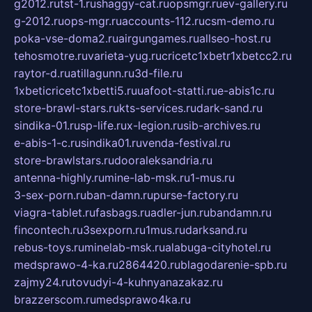
g2012.ru
tst-1.ru
shaggy-cat.ru
opsmgr.ru
ev-gallery.ru
g-2012.ru
ops-mgr.ru
accounts-112.ru
csm-demo.ru
poka-vse-doma2.ru
airgungames.ru
allseo-host.ru
tehosmotre.ru
varieta-yug.ru
cricetc1xbetr1xbetcc2.ru
raytor-d.ru
atillagunn.ru
3d-file.ru
1xbeticricetc1xbetti5.ru
uafoot-statti.ru
e-abis1c.ru
store-brawl-stars.ru
kts-services.ru
dark-sand.ru
sindika-01.ru
sp-life.ru
x-legion.ru
sib-archives.ru
e-abis-1-c.ru
sindika01.ru
venda-festival.ru
store-brawlstars.ru
dooraleksandria.ru
antenna-highly.ru
mine-lab-msk.ru
1-mus.ru
3-sex-porn.ru
ban-damn.ru
purse-factory.ru
viagra-tablet.ru
fasbags.ru
adler-jun.ru
bandamn.ru
fincontech.ru
3sexporn.ru
1mus.ru
darksand.ru
rebus-toys.ru
minelab-msk.ru
alabuga-cityhotel.ru
medsprawo-4-ka.ru
2864420.ru
blagodarenie-spb.ru
zajmy24.ru
tovudyi-4-kuhnyanazakaz.ru
brazzerscom.ru
medsprawo4ka.ru