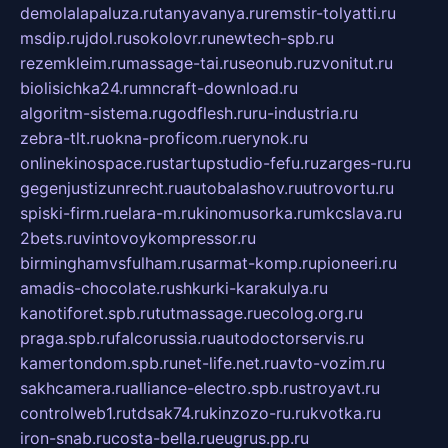
demolalapaluza.ru
tanyavanya.ru
remstir-tolyatti.ru
msdip.ru
jdol.ru
sokolovr.ru
newtech-spb.ru
rezemkleim.ru
massage-tai.ru
seonub.ru
zvonitut.ru
biolisichka24.ru
mncraft-download.ru
algoritm-sistema.ru
godflesh.ru
ru-industria.ru
zebra-tlt.ru
okna-proficom.ru
erynok.ru
onlinekinospace.ru
startupstudio-fefu.ru
zarges-ru.ru
gegenjustizunrecht.ru
autobalashov.ru
utrovortu.ru
spiski-firm.ru
elara-m.ru
kinomusorka.ru
mkcslava.ru
2bets.ru
vintovoykompressor.ru
birminghamvsfulham.ru
sarmat-komp.ru
pioneeri.ru
amadis-chocolate.ru
shkurki-karakulya.ru
kanotiforet.spb.ru
tutmassage.ru
ecolog.org.ru
praga.spb.ru
falcorussia.ru
autodoctorservis.ru
kamertondom.spb.ru
net-life.net.ru
avto-vozim.ru
sakhcamera.ru
alliance-electro.spb.ru
stroyavt.ru
controlweb1.ru
tdsak74.ru
kinzozo-ru.ru
kvotka.ru
iron-snab.ru
costa-bella.ru
eugrus.pp.ru