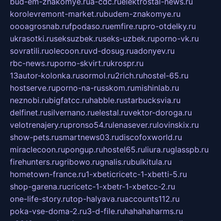
bud-em-znakomye.ru
a-cdc.ru
elektrostal-news.ru
korolevremont-market.ru
budem-znakomye.ru
oooagrosnab.ru
fpodaso.ru
emfire.ru
pro-otdelky.ru
ukrasotki.ru
seksuzbek.ru
seks-uzbek.ru
porno-vk.ru
sovratili.ru
olecoon.ru
vd-dosug.ru
adonyev.ru
rbc-news.ru
porno-skvirt.ru
krospr.ru
13autor-kolonka.ru
sormol.ru
2rich.ru
hostel-65.ru
hostserve.ru
porno-na-russkom.ru
mishinlab.ru
neznobi.ru
bigfatcc.ru
habble.ru
starbucksvia.ru
delfinet.ru
silvernano.ru
elestal.ru
vektor-doroga.ru
velotrenajery.ru
pronso54.ru
lenasever.ru
lovinskix.ru
show-pets.ru
smartnews03.ru
discofoxworld.ru
miraclecoon.ru
pongup.ru
hostel65.ru
liura.ru
glasspb.ru
firehunters.ru
gribowo.ru
gnalis.ru
bulkitula.ru
hometown-france.ru
1-xbeticricetc-1-xbetti-5.ru
shop-garena.ru
cricetc-1-xbetr-1-xbetcc-2.ru
one-life-story.ru
top-halyava.ru
accounts112.ru
poka-vse-doma-2.ru
3-d-file.ru
hahahaharms.ru