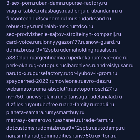
3-sex-porn.ru
ban-damn.ru
purse-factory.ru
viagra-tablet.ru
fasbags.ru
adler-jun.ru
bandamn.ru
fincontech.ru
3sexporn.ru
1mus.ru
darksand.ru
rebus-toys.ru
minelab-msk.ru
rtdco.ru
seo-prodvizhenie-sajtov-stroitelnyh-kompanij.ru
card-voice.ru
rulonnyygazon177.ru
snow-guard.ru
domizbrusa-9x12spb.ru
demaholding.ru
aalse.ru
a380club.ru
argentinamia.ru
perkoka.ru
movie-one.ru
perk-oka.ru
g-octopus.ru
sibarchives.ru
andreislyusar.ru
naruto-x.ru
pursefactory.ru
tor-lyubov-i-grom.ru
spayderhed-2022.ru
movieone.ru
evro-dez.ru
webamator.ru
ma-absolut1.ru
avtopomosch27.ru
nv-750.ru
news-plain.ru
nertansaga.ru
delanalad.ru
dizfiles.ru
youtubefree.ru
aria-family.ru
roadli.ru
planeta-samara.ru
mysmartbuy.ru
matrasy-kemerovo.ru
ashanet.ru
trade-farm.ru
dotcustoms.ru
domizbrusa9x12spb.ru
autodamp.ru
narasimha.ru
djcommodities.ru
nv750.ru
x-ton.ru