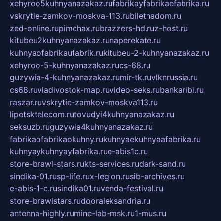
xehyroo5kuhnyanazakaz.ru
fabrikayfabrikaefabrika.ru
vskrytie-zamkov-moskva-113.ru
biletnadom.ru
zed-online.ru
pimchax.ru
brazzers-hd.ru
z-host.ru
kitubeu2kuhnyanazakaz.ru
naperekate.ru
kuhnyaofabrikaufabrik.ru
kitubeu-2-kuhnyanazakaz.ru
xehyroo-5-kuhnyanazakaz.ru
cs-68.ru
guzywia-4-kuhnyanazakaz.ru
mir-tk.ru
vlknrussia.ru
cs68.ru
vladivostok-map.ru
video-seks.ru
bankaribi.ru
raszar.ru
vskrytie-zamkov-moskva113.ru
lipetsktelecom.ru
tovudyi4kuhnyanazakaz.ru
seksuzb.ru
guzywia4kuhnyanazakaz.ru
fabrikaofabrikaokuhny.ru
kuhnyaekuhnyaafabrika.ru
kuhnyaykuhnyayfabrika.ru
e-abis1c.ru
store-brawl-stars.ru
kts-services.ru
dark-sand.ru
sindika-01.ru
sp-life.ru
x-legion.ru
sib-archives.ru
e-abis-1-c.ru
sindika01.ru
venda-festival.ru
store-brawlstars.ru
dooraleksandria.ru
antenna-highly.ru
mine-lab-msk.ru
1-mus.ru