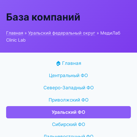
База компаний
Главная
»
Уральский федеральный округ
» МедиЛаб
Clinic Lab
🏠 Главная
Центральный ФО
Северо-Западный ФО
Приволжский ФО
Уральский ФО
Сибирский ФО
Дальневосточный ФО