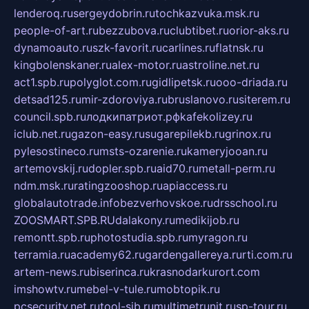
lenderoq.ru
sergeydobrin.ru
tochkazvuka.msk.ru
people-of-art.ru
bezzubova.ru
clubtibet.ru
orior-aks.ru
dynamoauto.ru
szk-favorit.ru
carlines.ru
flatnsk.ru
kingbolenskaner.ru
alex-motor.ru
astroline.net.ru
act1.spb.ru
polyglot.com.ru
gidlipetsk.ru
ooo-driada.ru
detsad125.ru
mir-zdoroviya.ru
bruslanovo.ru
siterem.ru
council.spb.ru
лодкипатриот.рф
kafekolizey.ru
iclub.net.ru
gazon-easy.ru
sugarepilekb.ru
grinox.ru
pylesostineco.ru
msts-ozarenie.ru
kameryjooan.ru
artemovskij.ru
dopler.spb.ru
aid70.ru
metall-perm.ru
ndm.msk.ru
ratingzooshop.ru
apiaccess.ru
globalautotrade.info
bezverhovskoe.ru
drsschool.ru
ZOOSMART.SPB.RU
dalakony.ru
medikijob.ru
remontt.spb.ru
photostudia.spb.ru
myragon.ru
terramia.ru
academy62.ru
gardengallereya.ru
rti.com.ru
artem-news.ru
biserinca.ru
krasnodarkurort.com
imshowtv.ru
mebel-v-tule.ru
mobtopik.ru
pcsecurity.net.ru
tool-sib.ru
multimetrunit.ru
sp-tour.ru