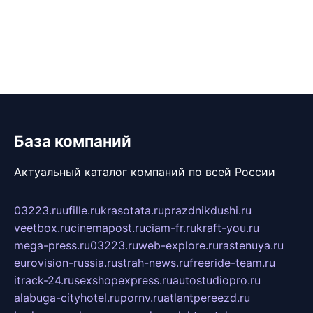
База компаний
Актуальный каталог компаний по всей России
03223.ru
ufille.ru
krasotata.ru
prazdnikdushi.ru
veetbox.ru
cinemapost.ru
ciam-fr.ru
kraft-you.ru
mega-press.ru
03223.ru
web-explore.ru
rastenuya.ru
eurovision-russia.ru
strah-news.ru
freeride-team.ru
itrack-24.ru
sexshopexpress.ru
autostudiopro.ru
alabuga-cityhotel.ru
pornv.ru
atlantpereezd.ru