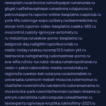
newsplain.ru
cardvoice.ru
modopaper.ru
manunae.ru
gbget.ru
alfeihavsalnassr.ru
madoma.ru
tajuncos.ru
petrovkasports.ru
porno-online-besplatno.ru
splclub.ru
york-life.ru
doroga-expo.ru
ribery.ru
cleanmedicine.ru
slovar-ivrit.ru
porno-video-besplatno.ru
seks-365.ru
ovucontrol.ru
sloty-igrovyye-avtomaty.ru
ru-industriya.ru
russkoe-porno-besplatno.ru
belgorod-day.ru
digilith.ru
pichkurovlab.ru
medic-today.ru
taksu.ru
comp123.ru
don-ykt.ru
teensvoice.ru
imgsharing.ru
domashnee-porno.ru
eva-elfie.ru
foto-tur.ru
biz-doska.ru
metropoltravel.ru
veslo-i-yakor.ru
borodino-media.ru
rostotsky.ru
regionufa.ru
weiss-bet.ru
zaryna.ru
casinotablet.ru
universalia.ru
remont-mebeli-moscow.ru
termomur.ru
clubfisher.ru
remstirufa.ru
erdamchi.ru
doramamama.ru
muraviovka-park.ru
worldofwoman.ru
clean-dreams.ru
arkrym.ru
kristinita.ru
dircomputer.ru
healthenter.ru
textexperts.ru
pivnaya-kruzhka.ru
kinofilmy-2021.ru