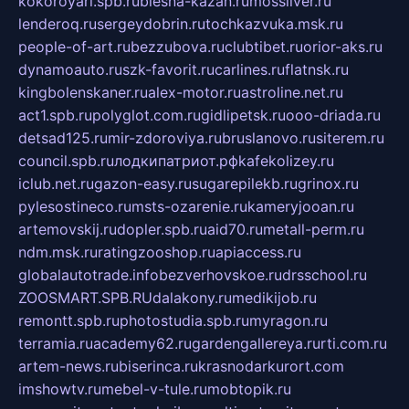
kokoroyari.spb.ru
blesna-kazan.ru
mossilver.ru
lenderoq.ru
sergeydobrin.ru
tochkazvuka.msk.ru
people-of-art.ru
bezzubova.ru
clubtibet.ru
orior-aks.ru
dynamoauto.ru
szk-favorit.ru
carlines.ru
flatnsk.ru
kingbolenskaner.ru
alex-motor.ru
astroline.net.ru
act1.spb.ru
polyglot.com.ru
gidlipetsk.ru
ooo-driada.ru
detsad125.ru
mir-zdoroviya.ru
bruslanovo.ru
siterem.ru
council.spb.ru
лодкипатриот.рф
kafekolizey.ru
iclub.net.ru
gazon-easy.ru
sugarepilekb.ru
grinox.ru
pylesostineco.ru
msts-ozarenie.ru
kameryjooan.ru
artemovskij.ru
dopler.spb.ru
aid70.ru
metall-perm.ru
ndm.msk.ru
ratingzooshop.ru
apiaccess.ru
globalautotrade.info
bezverhovskoe.ru
drsschool.ru
ZOOSMART.SPB.RU
dalakony.ru
medikijob.ru
remontt.spb.ru
photostudia.spb.ru
myragon.ru
terramia.ru
academy62.ru
gardengallereya.ru
rti.com.ru
artem-news.ru
biserinca.ru
krasnodarkurort.com
imshowtv.ru
mebel-v-tule.ru
mobtopik.ru