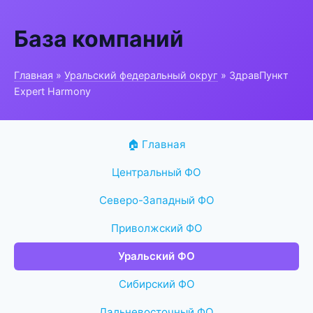
База компаний
Главная
»
Уральский федеральный округ
» ЗдравПункт
Expert Harmony
🏠 Главная
Центральный ФО
Северо-Западный ФО
Приволжский ФО
Уральский ФО
Сибирский ФО
Дальневосточный ФО