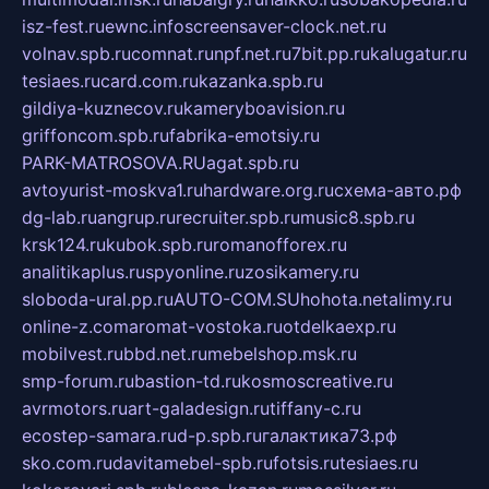
isz-fest.ru
ewnc.info
screensaver-clock.net.ru
volnav.spb.ru
comnat.ru
npf.net.ru
7bit.pp.ru
kalugatur.ru
tesiaes.ru
card.com.ru
kazanka.spb.ru
gildiya-kuznecov.ru
kameryboavision.ru
griffoncom.spb.ru
fabrika-emotsiy.ru
PARK-MATROSOVA.RU
agat.spb.ru
avtoyurist-moskva1.ru
hardware.org.ru
схема-авто.рф
dg-lab.ru
angrup.ru
recruiter.spb.ru
music8.spb.ru
krsk124.ru
kubok.spb.ru
romanofforex.ru
analitikaplus.ru
spyonline.ru
zosikamery.ru
sloboda-ural.pp.ru
AUTO-COM.SU
hohota.net
alimy.ru
online-z.com
aromat-vostoka.ru
otdelkaexp.ru
mobilvest.ru
bbd.net.ru
mebelshop.msk.ru
smp-forum.ru
bastion-td.ru
kosmoscreative.ru
avrmotors.ru
art-galadesign.ru
tiffany-c.ru
ecostep-samara.ru
d-p.spb.ru
галактика73.рф
sko.com.ru
davitamebel-spb.ru
fotsis.ru
tesiaes.ru