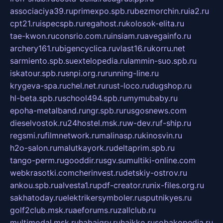
associaciya39.ru
primexpo.spb.ru
bezmorchin.ru
ia2.ru
cpt21.ru
ispecspb.ru
regahost.ru
kolosok-elita.ru
tae-kwon.ru
consrio.com.ru
insiam.ru
avegainfo.ru
archery161.ru
bigencyclica.ru
vlast16.ru
korru.net
sarmiento.spb.su
extelopedia.ru
lammin-suo.spb.ru
iskatour.spb.ru
snpi.org.ru
running-line.ru
krygeva-spa.ru
chel.net.ru
rust-loco.ru
dugshop.ru
hl-beta.spb.ru
school494.spb.ru
mymubaby.ru
epoha-metalband.ru
ngr.spb.ru
rusgosnews.com
dieselvostok.ru
24hostel.msk.ru
w-dev.ru
f-ship.ru
regsmi.ru
filmnetwork.ru
malinasp.ru
kinosvin.ru
h2o-salon.ru
malutkayork.ru
deltaprim.spb.ru
tango-perm.ru
gooddir.ru
sgv.su
multiki-online.com
webkrasotki.com
cherinvest.ru
detskiy-ostrov.ru
ankou.spb.ru
alvesta1.ru
pdf-creator.ru
nix-files.org.ru
sakhatoday.ru
elektrikersymboler.ru
sputnikyes.ru
golf2club.msk.ru
aeforums.ru
zallclub.ru
multimodal.msk.ru
habaigry.ru
haikko.ru
sobakopedia.ru