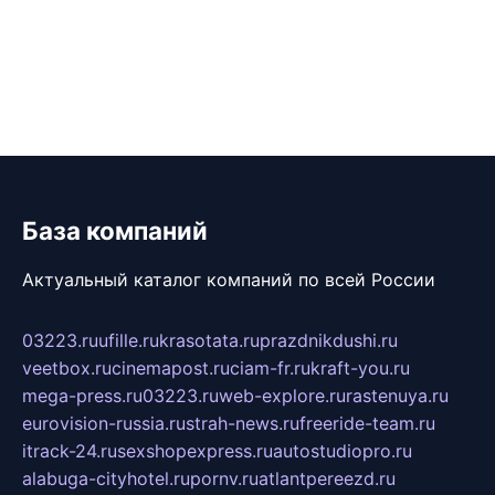
База компаний
Актуальный каталог компаний по всей России
03223.ru
ufille.ru
krasotata.ru
prazdnikdushi.ru
veetbox.ru
cinemapost.ru
ciam-fr.ru
kraft-you.ru
mega-press.ru
03223.ru
web-explore.ru
rastenuya.ru
eurovision-russia.ru
strah-news.ru
freeride-team.ru
itrack-24.ru
sexshopexpress.ru
autostudiopro.ru
alabuga-cityhotel.ru
pornv.ru
atlantpereezd.ru