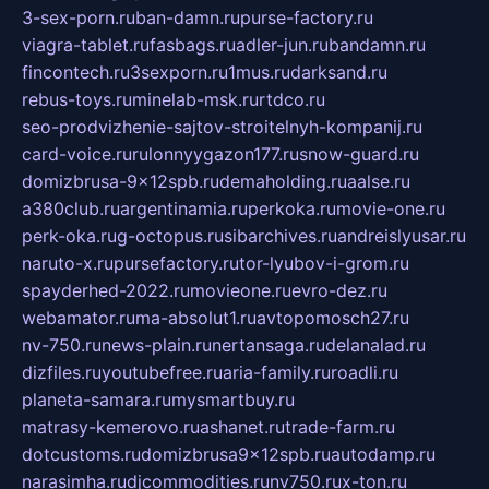
3-sex-porn.ru
ban-damn.ru
purse-factory.ru
viagra-tablet.ru
fasbags.ru
adler-jun.ru
bandamn.ru
fincontech.ru
3sexporn.ru
1mus.ru
darksand.ru
rebus-toys.ru
minelab-msk.ru
rtdco.ru
seo-prodvizhenie-sajtov-stroitelnyh-kompanij.ru
card-voice.ru
rulonnyygazon177.ru
snow-guard.ru
domizbrusa-9x12spb.ru
demaholding.ru
aalse.ru
a380club.ru
argentinamia.ru
perkoka.ru
movie-one.ru
perk-oka.ru
g-octopus.ru
sibarchives.ru
andreislyusar.ru
naruto-x.ru
pursefactory.ru
tor-lyubov-i-grom.ru
spayderhed-2022.ru
movieone.ru
evro-dez.ru
webamator.ru
ma-absolut1.ru
avtopomosch27.ru
nv-750.ru
news-plain.ru
nertansaga.ru
delanalad.ru
dizfiles.ru
youtubefree.ru
aria-family.ru
roadli.ru
planeta-samara.ru
mysmartbuy.ru
matrasy-kemerovo.ru
ashanet.ru
trade-farm.ru
dotcustoms.ru
domizbrusa9x12spb.ru
autodamp.ru
narasimha.ru
djcommodities.ru
nv750.ru
x-ton.ru