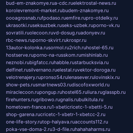
bud-em-znakomye.ru
a-cdc.ru
elektrostal-news.ru
korolevremont-market.ru
budem-znakomye.ru
oooagrosnab.ru
fpodaso.ru
emfire.ru
pro-otdelky.ru
ukrasotki.ru
seksuzbek.ru
seks-uzbek.ru
porno-vk.ru
sovratili.ru
olecoon.ru
vd-dosug.ru
adonyev.ru
rbc-news.ru
porno-skvirt.ru
krospr.ru
13autor-kolonka.ru
sormol.ru
2rich.ru
hostel-65.ru
hostserve.ru
porno-na-russkom.ru
mishinlab.ru
neznobi.ru
bigfatcc.ru
habble.ru
starbucksvia.ru
delfinet.ru
silvernano.ru
elestal.ru
vektor-doroga.ru
velotrenajery.ru
pronso54.ru
lenasever.ru
lovinskix.ru
show-pets.ru
smartnews03.ru
discofoxworld.ru
miraclecoon.ru
pongup.ru
hostel65.ru
liura.ru
glasspb.ru
firehunters.ru
gribowo.ru
gnalis.ru
bulkitula.ru
hometown-france.ru
1-xbeticricetc-1-xbetti-5.ru
shop-garena.ru
cricetc-1-xbetr-1-xbetcc-2.ru
one-life-story.ru
top-halyava.ru
accounts112.ru
poka-vse-doma-2.ru
3-d-file.ru
hahahaharms.ru