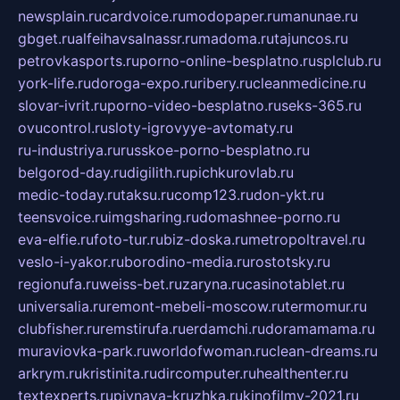
newsplain.ru
cardvoice.ru
modopaper.ru
manunae.ru
gbget.ru
alfeihavsalnassr.ru
madoma.ru
tajuncos.ru
petrovkasports.ru
porno-online-besplatno.ru
splclub.ru
york-life.ru
doroga-expo.ru
ribery.ru
cleanmedicine.ru
slovar-ivrit.ru
porno-video-besplatno.ru
seks-365.ru
ovucontrol.ru
sloty-igrovyye-avtomaty.ru
ru-industriya.ru
russkoe-porno-besplatno.ru
belgorod-day.ru
digilith.ru
pichkurovlab.ru
medic-today.ru
taksu.ru
comp123.ru
don-ykt.ru
teensvoice.ru
imgsharing.ru
domashnee-porno.ru
eva-elfie.ru
foto-tur.ru
biz-doska.ru
metropoltravel.ru
veslo-i-yakor.ru
borodino-media.ru
rostotsky.ru
regionufa.ru
weiss-bet.ru
zaryna.ru
casinotablet.ru
universalia.ru
remont-mebeli-moscow.ru
termomur.ru
clubfisher.ru
remstirufa.ru
erdamchi.ru
doramamama.ru
muraviovka-park.ru
worldofwoman.ru
clean-dreams.ru
arkrym.ru
kristinita.ru
dircomputer.ru
healthenter.ru
textexperts.ru
pivnaya-kruzhka.ru
kinofilmy-2021.ru