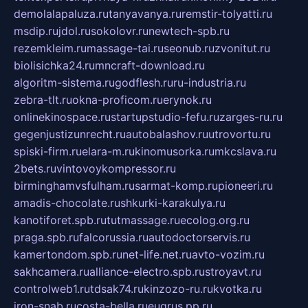
demolalapaluza.ru
tanyavanya.ru
remstir-tolyatti.ru
msdip.ru
jdol.ru
sokolovr.ru
newtech-spb.ru
rezemkleim.ru
massage-tai.ru
seonub.ru
zvonitut.ru
biolisichka24.ru
mncraft-download.ru
algoritm-sistema.ru
godflesh.ru
ru-industria.ru
zebra-tlt.ru
okna-proficom.ru
erynok.ru
onlinekinospace.ru
startupstudio-fefu.ru
zarges-ru.ru
gegenjustizunrecht.ru
autobalashov.ru
utrovortu.ru
spiski-firm.ru
elara-m.ru
kinomusorka.ru
mkcslava.ru
2bets.ru
vintovoykompressor.ru
birminghamvsfulham.ru
sarmat-komp.ru
pioneeri.ru
amadis-chocolate.ru
shkurki-karakulya.ru
kanotiforet.spb.ru
tutmassage.ru
ecolog.org.ru
praga.spb.ru
falcorussia.ru
autodoctorservis.ru
kamertondom.spb.ru
net-life.net.ru
avto-vozim.ru
sakhcamera.ru
alliance-electro.spb.ru
stroyavt.ru
controlweb1.ru
tdsak74.ru
kinzozo-ru.ru
kvotka.ru
iron-snab.ru
costa-bella.ru
eugrus.pp.ru