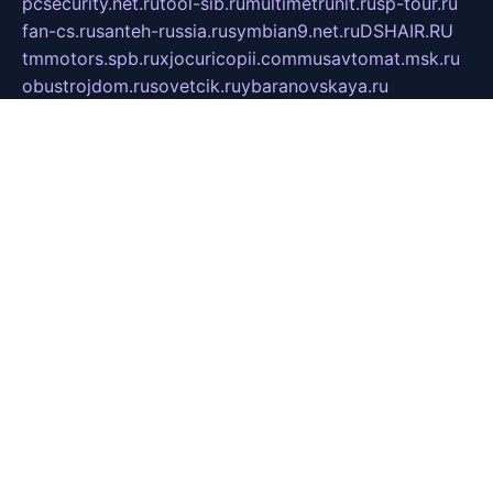
pcsecurity.net.ru
tool-sib.ru
multimetrunit.ru
sp-tour.ru
fan-cs.ru
santeh-russia.ru
symbian9.net.ru
DSHAIR.RU
tmmotors.spb.ru
xjocuricopii.com
musavtomat.msk.ru
obustrojdom.ru
sovetcik.ru
ybaranovskaya.ru
ppknews.ru
cult-alshei.ru
JAPANRUSSIA.RU
proekciyamebel.ru
imper-finans.ru
rim.org.ru
glamourai.ru
brassminus.ru
zabor-pro.ru
ftn.pp.ru
dorogoe58.ru
laimengpacker.ru
kuzova-zapchasti.ru
sageerp.ru
taxodrom.ru
dsrazvitie.ru
hardcity.net.ru
ratinghomegames.ru
topservice25.ru
gubernyan.ru
gtglasslined.ru
ii4.ru
tssport.spb.ru
andorra24.com
blackwallstreet.ru
oboimos.ru
optim-doors.com.ru
ikuch.ru
nycr.org.ru
npa21.ru
vremya-ch.spb.ru
desert000.ru
ivtorgi.ru
ifiori.ru
catalog-statei.ru
dcv.org.ru
spetsmaster174.ru
ipkameryhiseeu.ru
dum26.ru
ruspol.spb.ru
fr-opendp.ru
kam-solnyshko.ru
cheyenne-arapaho.ru
sevzapmetal.spb.ru
ted-lapidus.spb.ru
parasite-eliminator.ru