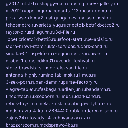
g2012.ru
tst-1.ru
shaggy-cat.ru
opsmgr.ru
ev-gallery.ru
g-2012.ru
ops-mgr.ru
accounts-112.ru
csm-demo.ru
poka-vse-doma2.ru
airgungames.ru
allseo-host.ru
tehosmotre.ru
varieta-yug.ru
cricetc1xbetr1xbetcc2.ru
raytor-d.ru
atillagunn.ru
3d-file.ru
1xbeticricetc1xbetti5.ru
uafoot-statti.ru
e-abis1c.ru
store-brawl-stars.ru
kts-services.ru
dark-sand.ru
sindika-01.ru
sp-life.ru
x-legion.ru
sib-archives.ru
e-abis-1-c.ru
sindika01.ru
venda-festival.ru
store-brawlstars.ru
dooraleksandria.ru
antenna-highly.ru
mine-lab-msk.ru
1-mus.ru
3-sex-porn.ru
ban-damn.ru
purse-factory.ru
viagra-tablet.ru
fasbags.ru
adler-jun.ru
bandamn.ru
fincontech.ru
3sexporn.ru
1mus.ru
darksand.ru
rebus-toys.ru
minelab-msk.ru
alabuga-cityhotel.ru
medsprawo-4-ka.ru
2864420.ru
blagodarenie-spb.ru
zajmy24.ru
tovudyi-4-kuhnyanazakaz.ru
brazzerscom.ru
medsprawo4ka.ru