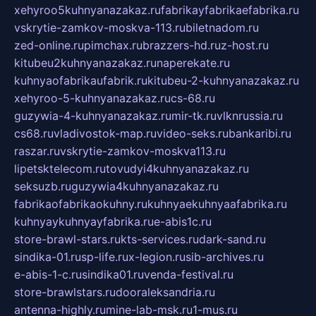
xehyroo5kuhnyanazakaz.ru
fabrikayfabrikaefabrika.ru
vskrytie-zamkov-moskva-113.ru
biletnadom.ru
zed-online.ru
pimchax.ru
brazzers-hd.ru
z-host.ru
kitubeu2kuhnyanazakaz.ru
naperekate.ru
kuhnyaofabrikaufabrik.ru
kitubeu-2-kuhnyanazakaz.ru
xehyroo-5-kuhnyanazakaz.ru
cs-68.ru
guzywia-4-kuhnyanazakaz.ru
mir-tk.ru
vlknrussia.ru
cs68.ru
vladivostok-map.ru
video-seks.ru
bankaribi.ru
raszar.ru
vskrytie-zamkov-moskva113.ru
lipetsktelecom.ru
tovudyi4kuhnyanazakaz.ru
seksuzb.ru
guzywia4kuhnyanazakaz.ru
fabrikaofabrikaokuhny.ru
kuhnyaekuhnyaafabrika.ru
kuhnyaykuhnyayfabrika.ru
e-abis1c.ru
store-brawl-stars.ru
kts-services.ru
dark-sand.ru
sindika-01.ru
sp-life.ru
x-legion.ru
sib-archives.ru
e-abis-1-c.ru
sindika01.ru
venda-festival.ru
store-brawlstars.ru
dooraleksandria.ru
antenna-highly.ru
mine-lab-msk.ru
1-mus.ru