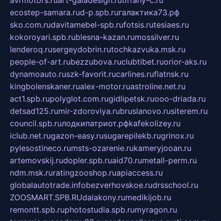
avrmotors.ru
art-galadesign.ru
tiffany-c.ru
ecostep-samara.ru
d-p.spb.ru
галактика73.рф
sko.com.ru
davitamebel-spb.ru
fotsis.ru
tesiaes.ru
kokoroyari.spb.ru
blesna-kazan.ru
mossilver.ru
lenderoq.ru
sergeydobrin.ru
tochkazvuka.msk.ru
people-of-art.ru
bezzubova.ru
clubtibet.ru
orior-aks.ru
dynamoauto.ru
szk-favorit.ru
carlines.ru
flatnsk.ru
kingbolenskaner.ru
alex-motor.ru
astroline.net.ru
act1.spb.ru
polyglot.com.ru
gidlipetsk.ru
ooo-driada.ru
detsad125.ru
mir-zdoroviya.ru
bruslanovo.ru
siterem.ru
council.spb.ru
лодкипатриот.рф
kafekolizey.ru
iclub.net.ru
gazon-easy.ru
sugarepilekb.ru
grinox.ru
pylesostineco.ru
msts-ozarenie.ru
kameryjooan.ru
artemovskij.ru
dopler.spb.ru
aid70.ru
metall-perm.ru
ndm.msk.ru
ratingzooshop.ru
apiaccess.ru
globalautotrade.info
bezverhovskoe.ru
drsschool.ru
ZOOSMART.SPB.RU
dalakony.ru
medikijob.ru
remontt.spb.ru
photostudia.spb.ru
myragon.ru