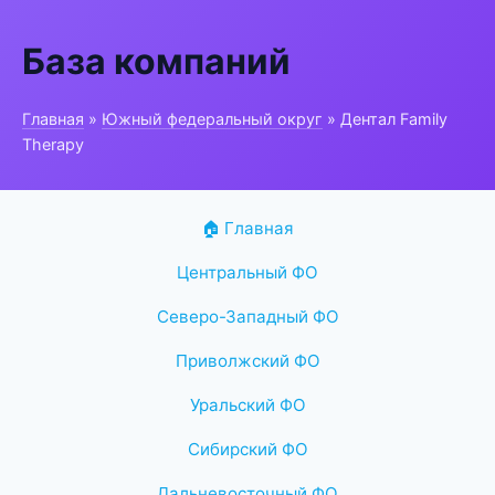
База компаний
Главная
»
Южный федеральный округ
» Дентал Family
Therapy
🏠 Главная
Центральный ФО
Северо-Западный ФО
Приволжский ФО
Уральский ФО
Сибирский ФО
Дальневосточный ФО