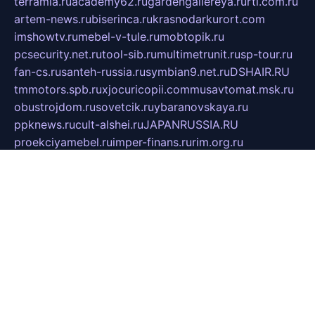
terramia.ru
academy62.ru
gardengallereya.ru
rti.com.ru
artem-news.ru
biserinca.ru
krasnodarkurort.com
imshowtv.ru
mebel-v-tule.ru
mobtopik.ru
pcsecurity.net.ru
tool-sib.ru
multimetrunit.ru
sp-tour.ru
fan-cs.ru
santeh-russia.ru
symbian9.net.ru
DSHAIR.RU
tmmotors.spb.ru
xjocuricopii.com
musavtomat.msk.ru
obustrojdom.ru
sovetcik.ru
ybaranovskaya.ru
ppknews.ru
cult-alshei.ru
JAPANRUSSIA.RU
proekciyamebel.ru
imper-finans.ru
rim.org.ru
glamourai.ru
brassminus.ru
zabor-pro.ru
ftn.pp.ru
dorogoe58.ru
laimengpacker.ru
kuzova-zapchasti.ru
sageerp.ru
taxodrom.ru
dsrazvitie.ru
hardcity.net.ru
ratinghomegames.ru
topservice25.ru
gubernyan.ru
gtglasslined.ru
ii4.ru
tssport.spb.ru
andorra24.com
blackwallstreet.ru
oboimos.ru
optim-doors.com.ru
ikuch.ru
nycr.org.ru
npa21.ru
vremya-ch.spb.ru
desert000.ru
ivtorgi.ru
ifiori.ru
catalog-statei.ru
dcv.org.ru
spetsmaster174.ru
ipkameryhiseeu.ru