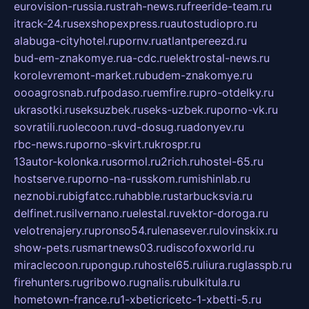
eurovision-russia.ru
strah-news.ru
freeride-team.ru
itrack-24.ru
sexshopexpress.ru
autostudiopro.ru
alabuga-cityhotel.ru
pornv.ru
atlantpereezd.ru
bud-em-znakomye.ru
a-cdc.ru
elektrostal-news.ru
korolevremont-market.ru
budem-znakomye.ru
oooagrosnab.ru
fpodaso.ru
emfire.ru
pro-otdelky.ru
ukrasotki.ru
seksuzbek.ru
seks-uzbek.ru
porno-vk.ru
sovratili.ru
olecoon.ru
vd-dosug.ru
adonyev.ru
rbc-news.ru
porno-skvirt.ru
krospr.ru
13autor-kolonka.ru
sormol.ru
2rich.ru
hostel-65.ru
hostserve.ru
porno-na-russkom.ru
mishinlab.ru
neznobi.ru
bigfatcc.ru
habble.ru
starbucksvia.ru
delfinet.ru
silvernano.ru
elestal.ru
vektor-doroga.ru
velotrenajery.ru
pronso54.ru
lenasever.ru
lovinskix.ru
show-pets.ru
smartnews03.ru
discofoxworld.ru
miraclecoon.ru
pongup.ru
hostel65.ru
liura.ru
glasspb.ru
firehunters.ru
gribowo.ru
gnalis.ru
bulkitula.ru
hometown-france.ru
1-xbeticricetc-1-xbetti-5.ru