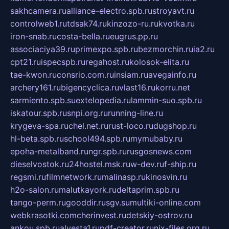
sakhcamera.ru
alliance-electro.spb.ru
stroyavt.ru
controlweb1.ru
tdsak74.ru
kinzozo-ru.ru
kvotka.ru
iron-snab.ru
costa-bella.ru
eugrus.pp.ru
associaciya39.ru
primexpo.spb.ru
bezmorchin.ru
ia2.ru
cpt21.ru
ispecspb.ru
regahost.ru
kolosok-elita.ru
tae-kwon.ru
consrio.com.ru
insiam.ru
avegainfo.ru
archery161.ru
bigencyclica.ru
vlast16.ru
korru.net
sarmiento.spb.su
extelopedia.ru
lammin-suo.spb.ru
iskatour.spb.ru
snpi.org.ru
running-line.ru
krygeva-spa.ru
chel.net.ru
rust-loco.ru
dugshop.ru
hl-beta.spb.ru
school494.spb.ru
mymubaby.ru
epoha-metalband.ru
ngr.spb.ru
rusgosnews.com
dieselvostok.ru
24hostel.msk.ru
w-dev.ru
f-ship.ru
regsmi.ru
filmnetwork.ru
malinasp.ru
kinosvin.ru
h2o-salon.ru
malutkayork.ru
deltaprim.spb.ru
tango-perm.ru
gooddir.ru
sgv.su
multiki-online.com
webkrasotki.com
cherinvest.ru
detskiy-ostrov.ru
ankou.spb.ru
alvesta1.ru
pdf-creator.ru
nix-files.org.ru