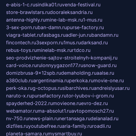
e-abis-1-c.ru
sindika01.ru
venda-festival.ru
store-brawlstars.ru
dooraleksandria.ru
antenna-highly.ru
mine-lab-msk.ru
1-mus.ru
3-sex-porn.ru
ban-damn.ru
purse-factory.ru
viagra-tablet.ru
fasbags.ru
adler-jun.ru
bandamn.ru
fincontech.ru
3sexporn.ru
1mus.ru
darksand.ru
rebus-toys.ru
minelab-msk.ru
rtdco.ru
seo-prodvizhenie-sajtov-stroitelnyh-kompanij.ru
card-voice.ru
rulonnyygazon177.ru
snow-guard.ru
domizbrusa-9x12spb.ru
demaholding.ru
aalse.ru
a380club.ru
argentinamia.ru
perkoka.ru
movie-one.ru
perk-oka.ru
g-octopus.ru
sibarchives.ru
andreislyusar.ru
naruto-x.ru
pursefactory.ru
tor-lyubov-i-grom.ru
spayderhed-2022.ru
movieone.ru
evro-dez.ru
webamator.ru
ma-absolut1.ru
avtopomosch27.ru
nv-750.ru
news-plain.ru
nertansaga.ru
delanalad.ru
dizfiles.ru
youtubefree.ru
aria-family.ru
roadli.ru
planeta-samara.ru
mysmartbuy.ru