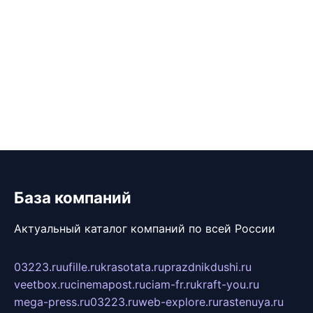
База компаний
Актуальный каталог компаний по всей России
03223.ru
ufille.ru
krasotata.ru
prazdnikdushi.ru
veetbox.ru
cinemapost.ru
ciam-fr.ru
kraft-you.ru
mega-press.ru
03223.ru
web-explore.ru
rastenuya.ru