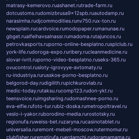
matrasy-kemerovo.ru
ashanet.ru
trade-farm.ru
dotcustoms.ru
domizbrusa9x12spb.ru
autodamp.ru
narasimha.ru
djcommodities.ru
nv750.ru
x-ton.ru
newsplain.ru
cardvoice.ru
modopaper.ru
manunae.ru
gbget.ru
alfeihavsalnassr.ru
madoma.ru
tajuncos.ru
petrovkasports.ru
porno-online-besplatno.ru
splclub.ru
york-life.ru
doroga-expo.ru
ribery.ru
cleanmedicine.ru
slovar-ivrit.ru
porno-video-besplatno.ru
seks-365.ru
ovucontrol.ru
sloty-igrovyye-avtomaty.ru
ru-industriya.ru
russkoe-porno-besplatno.ru
belgorod-day.ru
digilith.ru
pichkurovlab.ru
medic-today.ru
taksu.ru
comp123.ru
don-ykt.ru
teensvoice.ru
imgsharing.ru
domashnee-porno.ru
eva-elfie.ru
foto-tur.ru
biz-doska.ru
metropoltravel.ru
veslo-i-yakor.ru
borodino-media.ru
rostotsky.ru
regionufa.ru
weiss-bet.ru
zaryna.ru
casinotablet.ru
universalia.ru
remont-mebeli-moscow.ru
termomur.ru
clubfisher.ru
remstirufa.ru
erdamchi.ru
doramamama.ru