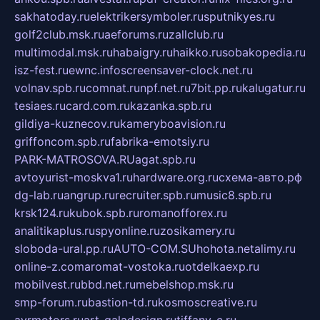
sakhatoday.ru
elektrikersymboler.ru
sputnikyes.ru
golf2club.msk.ru
aeforums.ru
zallclub.ru
multimodal.msk.ru
habaigry.ru
haikko.ru
sobakopedia.ru
isz-fest.ru
ewnc.info
screensaver-clock.net.ru
volnav.spb.ru
comnat.ru
npf.net.ru
7bit.pp.ru
kalugatur.ru
tesiaes.ru
card.com.ru
kazanka.spb.ru
gildiya-kuznecov.ru
kameryboavision.ru
griffoncom.spb.ru
fabrika-emotsiy.ru
PARK-MATROSOVA.RU
agat.spb.ru
avtoyurist-moskva1.ru
hardware.org.ru
схема-авто.рф
dg-lab.ru
angrup.ru
recruiter.spb.ru
music8.spb.ru
krsk124.ru
kubok.spb.ru
romanofforex.ru
analitikaplus.ru
spyonline.ru
zosikamery.ru
sloboda-ural.pp.ru
AUTO-COM.SU
hohota.net
alimy.ru
online-z.com
aromat-vostoka.ru
otdelkaexp.ru
mobilvest.ru
bbd.net.ru
mebelshop.msk.ru
smp-forum.ru
bastion-td.ru
kosmoscreative.ru