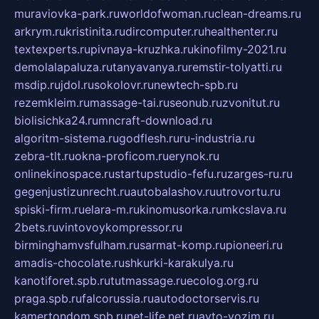
muraviovka-park.ru
worldofwoman.ru
clean-dreams.ru
arkrym.ru
kristinita.ru
dircomputer.ru
healthenter.ru
textexperts.ru
pivnaya-kruzhka.ru
kinofilmy-2021.ru
demolalapaluza.ru
tanyavanya.ru
remstir-tolyatti.ru
msdip.ru
jdol.ru
sokolovr.ru
newtech-spb.ru
rezemkleim.ru
massage-tai.ru
seonub.ru
zvonitut.ru
biolisichka24.ru
mncraft-download.ru
algoritm-sistema.ru
godflesh.ru
ru-industria.ru
zebra-tlt.ru
okna-proficom.ru
erynok.ru
onlinekinospace.ru
startupstudio-fefu.ru
zarges-ru.ru
gegenjustizunrecht.ru
autobalashov.ru
utrovortu.ru
spiski-firm.ru
elara-m.ru
kinomusorka.ru
mkcslava.ru
2bets.ru
vintovoykompressor.ru
birminghamvsfulham.ru
sarmat-komp.ru
pioneeri.ru
amadis-chocolate.ru
shkurki-karakulya.ru
kanotiforet.spb.ru
tutmassage.ru
ecolog.org.ru
praga.spb.ru
falcorussia.ru
autodoctorservis.ru
kamertondom.spb.ru
net-life.net.ru
avto-vozim.ru