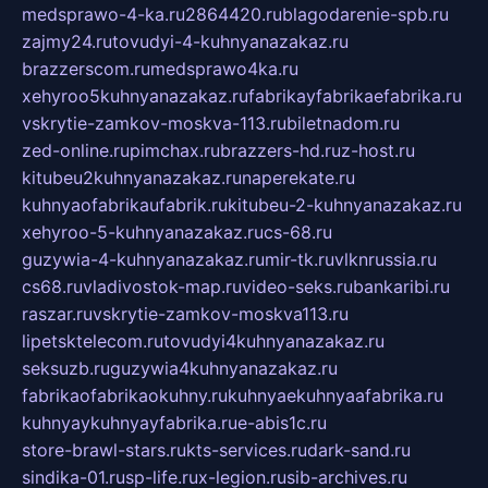
medsprawo-4-ka.ru
2864420.ru
blagodarenie-spb.ru
zajmy24.ru
tovudyi-4-kuhnyanazakaz.ru
brazzerscom.ru
medsprawo4ka.ru
xehyroo5kuhnyanazakaz.ru
fabrikayfabrikaefabrika.ru
vskrytie-zamkov-moskva-113.ru
biletnadom.ru
zed-online.ru
pimchax.ru
brazzers-hd.ru
z-host.ru
kitubeu2kuhnyanazakaz.ru
naperekate.ru
kuhnyaofabrikaufabrik.ru
kitubeu-2-kuhnyanazakaz.ru
xehyroo-5-kuhnyanazakaz.ru
cs-68.ru
guzywia-4-kuhnyanazakaz.ru
mir-tk.ru
vlknrussia.ru
cs68.ru
vladivostok-map.ru
video-seks.ru
bankaribi.ru
raszar.ru
vskrytie-zamkov-moskva113.ru
lipetsktelecom.ru
tovudyi4kuhnyanazakaz.ru
seksuzb.ru
guzywia4kuhnyanazakaz.ru
fabrikaofabrikaokuhny.ru
kuhnyaekuhnyaafabrika.ru
kuhnyaykuhnyayfabrika.ru
e-abis1c.ru
store-brawl-stars.ru
kts-services.ru
dark-sand.ru
sindika-01.ru
sp-life.ru
x-legion.ru
sib-archives.ru