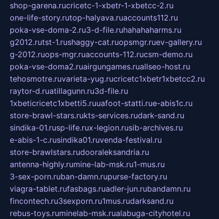
shop-garena.ru
cricetc-1-xbetr-1-xbetcc-2.ru
one-life-story.ru
top-halyava.ru
accounts112.ru
poka-vse-doma-2.ru
3-d-file.ru
hahahaharms.ru
g2012.ru
tst-1.ru
shaggy-cat.ru
opsmgr.ru
ev-gallery.ru
g-2012.ru
ops-mgr.ru
accounts-112.ru
csm-demo.ru
poka-vse-doma2.ru
airgungames.ru
allseo-host.ru
tehosmotre.ru
varieta-yug.ru
cricetc1xbetr1xbetcc2.ru
raytor-d.ru
atillagunn.ru
3d-file.ru
1xbeticricetc1xbetti5.ru
uafoot-statti.ru
e-abis1c.ru
store-brawl-stars.ru
kts-services.ru
dark-sand.ru
sindika-01.ru
sp-life.ru
x-legion.ru
sib-archives.ru
e-abis-1-c.ru
sindika01.ru
venda-festival.ru
store-brawlstars.ru
dooraleksandria.ru
antenna-highly.ru
mine-lab-msk.ru
1-mus.ru
3-sex-porn.ru
ban-damn.ru
purse-factory.ru
viagra-tablet.ru
fasbags.ru
adler-jun.ru
bandamn.ru
fincontech.ru
3sexporn.ru
1mus.ru
darksand.ru
rebus-toys.ru
minelab-msk.ru
alabuga-cityhotel.ru