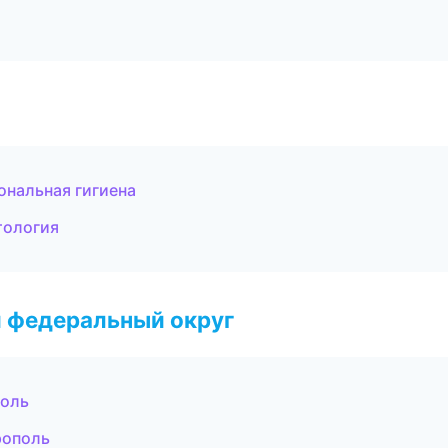
нальная гигиена
тология
 федеральный округ
поль
рополь