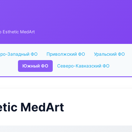
 Esthetic MedArt
ро-Западный ФО
Приволжский ФО
Уральский ФО
Южный ФО
Северо-Кавказский ФО
tic MedArt