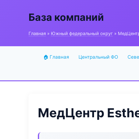
База компаний
Главная
»
Южный федеральный округ
» МедЦентр
🏠 Главная
Центральный ФО
Севе
МедЦентр Esthe