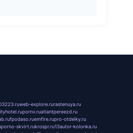
03223.ru
web-explore.ru
rastenuya.ru
tyhotel.ru
pornv.ru
atlantpereezd.ru
b.ru
fpodaso.ru
emfire.ru
pro-otdelky.ru
u
porno-skvirt.ru
krospr.ru
13autor-kolonka.ru