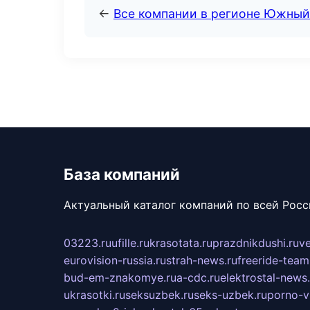
←
Все компании в регионе Южный
База компаний
Актуальный каталог компаний по всей Рос
03223.ru
ufille.ru
krasotata.ru
prazdnikdushi.ru
v
eurovision-russia.ru
strah-news.ru
freeride-team
bud-em-znakomye.ru
a-cdc.ru
elektrostal-news.
ukrasotki.ru
seksuzbek.ru
seks-uzbek.ru
porno-v