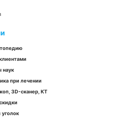
в
ми
ортопедию
 клиентами
ы наук
тика при лечении
оп, 3D-сканер, КТ
скидки
 уголок