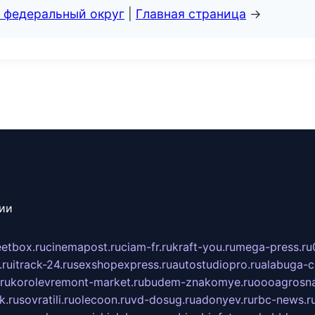
 федеральный округ
|
Главная страница
→
сии
eetbox.ru
cinemapost.ru
ciam-fr.ru
kraft-you.ru
mega-press.ru
.ru
itrack-24.ru
sexshopexpress.ru
autostudiopro.ru
alabuga-ci
ru
korolevremont-market.ru
budem-znakomye.ru
oooagrosna
k.ru
sovratili.ru
olecoon.ru
vd-dosug.ru
adonyev.ru
rbc-news.r