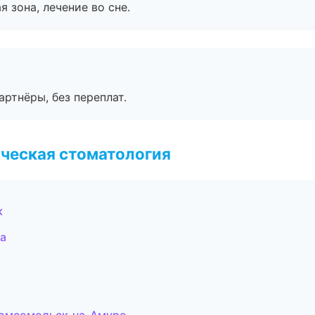
я зона, лечение во сне.
артнёры, без переплат.
ческая стоматология
к
а