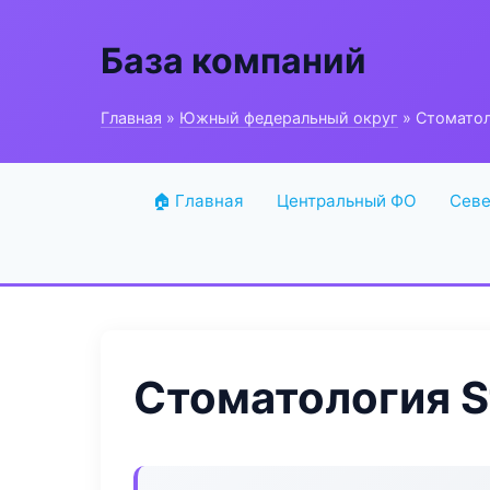
База компаний
Главная
»
Южный федеральный округ
» Стоматол
🏠 Главная
Центральный ФО
Севе
Стоматология S