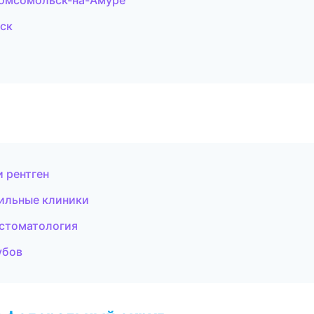
Комсомольск-на-Амуре
рск
и рентген
ильные клиники
 стоматология
убов