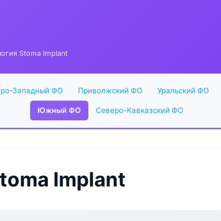
огия Stoma Implant
ро-Западный ФО
Приволжский ФО
Уральский ФО
Южный ФО
Северо-Кавказский ФО
toma Implant