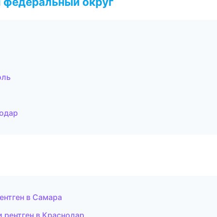
 федеральный округ
оль
нодар
ентген в Самара
и рентген в Краснодар