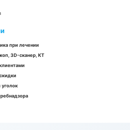
в
ми
тика при лечении
оп, 3D-сканер, КТ
 клиентами
скидки
 уголок
требнадзора