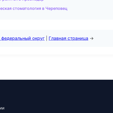
еская стоматология в Череповец
 федеральный округ
|
Главная страница
→
сии