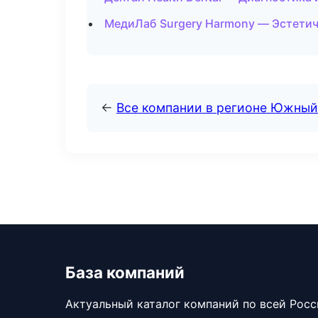
МедиЛаб Surgery Harmony — Эстетич
←
Все компании в регионе Южный
База компаний
Актуальный каталог компаний по всей Рос