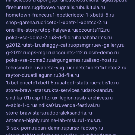
firehunters.ru
gribowo.ru
gnalis.ru
bulkitula.ru
hometown-france.ru
1-xbeticricetc-1-xbetti-5.ru
shop-garena.ru
cricetc-1-xbetr-1-xbetcc-2.ru
one-life-story.ru
top-halyava.ru
accounts112.ru
poka-vse-doma-2.ru
3-d-file.ru
hahahaharms.ru
g2012.ru
tst-1.ru
shaggy-cat.ru
opsmgr.ru
ev-gallery.ru
g-2012.ru
ops-mgr.ru
accounts-112.ru
csm-demo.ru
poka-vse-doma2.ru
airgungames.ru
allseo-host.ru
tehosmotre.ru
varieta-yug.ru
cricetc1xbetr1xbetcc2.ru
raytor-d.ru
atillagunn.ru
3d-file.ru
1xbeticricetc1xbetti5.ru
uafoot-statti.ru
e-abis1c.ru
store-brawl-stars.ru
kts-services.ru
dark-sand.ru
sindika-01.ru
sp-life.ru
x-legion.ru
sib-archives.ru
e-abis-1-c.ru
sindika01.ru
venda-festival.ru
store-brawlstars.ru
dooraleksandria.ru
antenna-highly.ru
mine-lab-msk.ru
1-mus.ru
3-sex-porn.ru
ban-damn.ru
purse-factory.ru