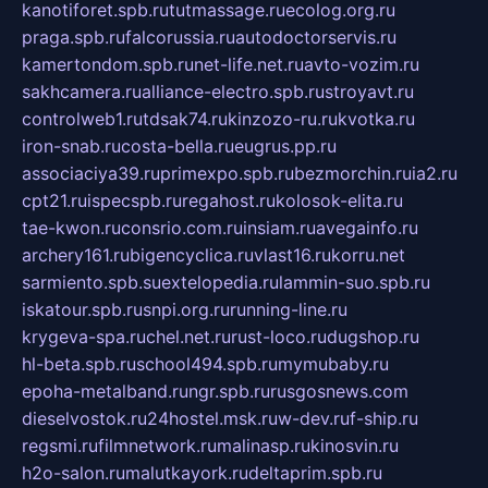
kanotiforet.spb.ru
tutmassage.ru
ecolog.org.ru
praga.spb.ru
falcorussia.ru
autodoctorservis.ru
kamertondom.spb.ru
net-life.net.ru
avto-vozim.ru
sakhcamera.ru
alliance-electro.spb.ru
stroyavt.ru
controlweb1.ru
tdsak74.ru
kinzozo-ru.ru
kvotka.ru
iron-snab.ru
costa-bella.ru
eugrus.pp.ru
associaciya39.ru
primexpo.spb.ru
bezmorchin.ru
ia2.ru
cpt21.ru
ispecspb.ru
regahost.ru
kolosok-elita.ru
tae-kwon.ru
consrio.com.ru
insiam.ru
avegainfo.ru
archery161.ru
bigencyclica.ru
vlast16.ru
korru.net
sarmiento.spb.su
extelopedia.ru
lammin-suo.spb.ru
iskatour.spb.ru
snpi.org.ru
running-line.ru
krygeva-spa.ru
chel.net.ru
rust-loco.ru
dugshop.ru
hl-beta.spb.ru
school494.spb.ru
mymubaby.ru
epoha-metalband.ru
ngr.spb.ru
rusgosnews.com
dieselvostok.ru
24hostel.msk.ru
w-dev.ru
f-ship.ru
regsmi.ru
filmnetwork.ru
malinasp.ru
kinosvin.ru
h2o-salon.ru
malutkayork.ru
deltaprim.spb.ru