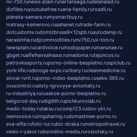
nv-750.ru
news-plain.ru
nertansaga.ru
delanalad.ru
dizfiles.ru
youtubefree.ru
aria-family.ru
roadli.ru
planeta-samara.ru
mysmartbuy.ru
matrasy-kemerovo.ru
ashanet.ru
trade-farm.ru
dotcustoms.ru
domizbrusa9x12spb.ru
autodamp.ru
narasimha.ru
djcommodities.ru
nv750.ru
x-ton.ru
newsplain.ru
cardvoice.ru
modopaper.ru
manunae.ru
gbget.ru
alfeihavsalnassr.ru
madoma.ru
tajuncos.ru
petrovkasports.ru
porno-online-besplatno.ru
splclub.ru
york-life.ru
doroga-expo.ru
ribery.ru
cleanmedicine.ru
slovar-ivrit.ru
porno-video-besplatno.ru
seks-365.ru
ovucontrol.ru
sloty-igrovyye-avtomaty.ru
ru-industriya.ru
russkoe-porno-besplatno.ru
belgorod-day.ru
digilith.ru
pichkurovlab.ru
medic-today.ru
taksu.ru
comp123.ru
don-ykt.ru
teensvoice.ru
imgsharing.ru
domashnee-porno.ru
eva-elfie.ru
foto-tur.ru
biz-doska.ru
metropoltravel.ru
veslo-i-yakor.ru
borodino-media.ru
rostotsky.ru