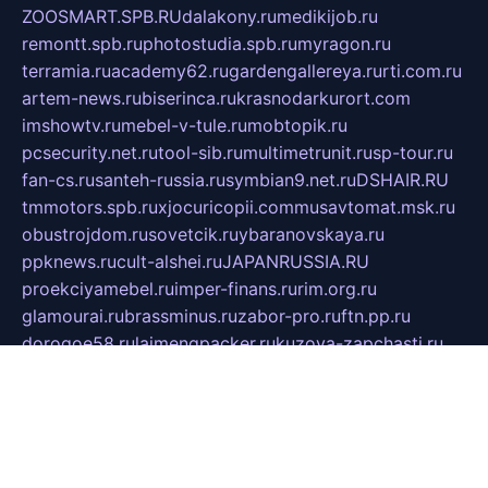
ZOOSMART.SPB.RU
dalakony.ru
medikijob.ru
remontt.spb.ru
photostudia.spb.ru
myragon.ru
terramia.ru
academy62.ru
gardengallereya.ru
rti.com.ru
artem-news.ru
biserinca.ru
krasnodarkurort.com
imshowtv.ru
mebel-v-tule.ru
mobtopik.ru
pcsecurity.net.ru
tool-sib.ru
multimetrunit.ru
sp-tour.ru
fan-cs.ru
santeh-russia.ru
symbian9.net.ru
DSHAIR.RU
tmmotors.spb.ru
xjocuricopii.com
musavtomat.msk.ru
obustrojdom.ru
sovetcik.ru
ybaranovskaya.ru
ppknews.ru
cult-alshei.ru
JAPANRUSSIA.RU
proekciyamebel.ru
imper-finans.ru
rim.org.ru
glamourai.ru
brassminus.ru
zabor-pro.ru
ftn.pp.ru
dorogoe58.ru
laimengpacker.ru
kuzova-zapchasti.ru
sageerp.ru
taxodrom.ru
dsrazvitie.ru
hardcity.net.ru
ratinghomegames.ru
topservice25.ru
gubernyan.ru
gtglasslined.ru
ii4.ru
tssport.spb.ru
andorra24.com
blackwallstreet.ru
oboimos.ru
optim-doors.com.ru
ikuch.ru
nycr.org.ru
npa21.ru
vremya-ch.spb.ru