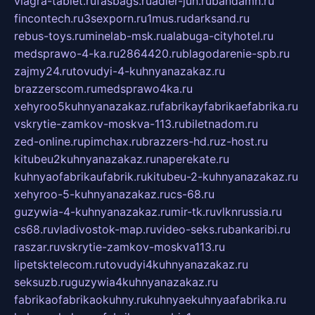
viagra-tablet.ru
fasbags.ru
adler-jun.ru
bandamn.ru
fincontech.ru
3sexporn.ru
1mus.ru
darksand.ru
rebus-toys.ru
minelab-msk.ru
alabuga-cityhotel.ru
medsprawo-4-ka.ru
2864420.ru
blagodarenie-spb.ru
zajmy24.ru
tovudyi-4-kuhnyanazakaz.ru
brazzerscom.ru
medsprawo4ka.ru
xehyroo5kuhnyanazakaz.ru
fabrikayfabrikaefabrika.ru
vskrytie-zamkov-moskva-113.ru
biletnadom.ru
zed-online.ru
pimchax.ru
brazzers-hd.ru
z-host.ru
kitubeu2kuhnyanazakaz.ru
naperekate.ru
kuhnyaofabrikaufabrik.ru
kitubeu-2-kuhnyanazakaz.ru
xehyroo-5-kuhnyanazakaz.ru
cs-68.ru
guzywia-4-kuhnyanazakaz.ru
mir-tk.ru
vlknrussia.ru
cs68.ru
vladivostok-map.ru
video-seks.ru
bankaribi.ru
raszar.ru
vskrytie-zamkov-moskva113.ru
lipetsktelecom.ru
tovudyi4kuhnyanazakaz.ru
seksuzb.ru
guzywia4kuhnyanazakaz.ru
fabrikaofabrikaokuhny.ru
kuhnyaekuhnyaafabrika.ru