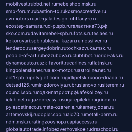
mobilvest.ru
bbd.net.ru
mebelshop.msk.ru
smp-forum.ru
bastion-td.ru
kosmoscreative.ru
avrmotors.ru
art-galadesign.ru
tiffany-c.ru
ecostep-samara.ru
d-p.spb.ru
галактика73.рф
sko.com.ru
davitamebel-spb.ru
fotsis.ru
tesiaes.ru
kokoroyari.spb.ru
blesna-kazan.ru
mossilver.ru
lenderoq.ru
sergeydobrin.ru
tochkazvuka.msk.ru
people-of-art.ru
bezzubova.ru
clubtibet.ru
orior-aks.ru
dynamoauto.ru
szk-favorit.ru
carlines.ru
flatnsk.ru
kingbolenskaner.ru
alex-motor.ru
astroline.net.ru
act1.spb.ru
polyglot.com.ru
gidlipetsk.ru
ooo-driada.ru
detsad125.ru
mir-zdoroviya.ru
bruslanovo.ru
siterem.ru
council.spb.ru
лодкипатриот.рф
kafekolizey.ru
iclub.net.ru
gazon-easy.ru
sugarepilekb.ru
grinox.ru
pylesostineco.ru
msts-ozarenie.ru
kameryjooan.ru
artemovskij.ru
dopler.spb.ru
aid70.ru
metall-perm.ru
ndm.msk.ru
ratingzooshop.ru
apiaccess.ru
globalautotrade.info
bezverhovskoe.ru
drsschool.ru