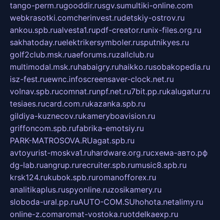
tango-perm.ru
gooddir.ru
sgv.su
multiki-online.com
webkrasotki.com
cherinvest.ru
detskiy-ostrov.ru
ankou.spb.ru
alvesta1.ru
pdf-creator.ru
nix-files.org.ru
sakhatoday.ru
elektrikersymboler.ru
sputnikyes.ru
golf2club.msk.ru
aeforums.ru
zallclub.ru
multimodal.msk.ru
habaigry.ru
haikko.ru
sobakopedia.ru
isz-fest.ru
ewnc.info
screensaver-clock.net.ru
volnav.spb.ru
comnat.ru
npf.net.ru
7bit.pp.ru
kalugatur.ru
tesiaes.ru
card.com.ru
kazanka.spb.ru
gildiya-kuznecov.ru
kameryboavision.ru
griffoncom.spb.ru
fabrika-emotsiy.ru
PARK-MATROSOVA.RU
agat.spb.ru
avtoyurist-moskva1.ru
hardware.org.ru
схема-авто.рф
dg-lab.ru
angrup.ru
recruiter.spb.ru
music8.spb.ru
krsk124.ru
kubok.spb.ru
romanofforex.ru
analitikaplus.ru
spyonline.ru
zosikamery.ru
sloboda-ural.pp.ru
AUTO-COM.SU
hohota.net
alimy.ru
online-z.com
aromat-vostoka.ru
otdelkaexp.ru