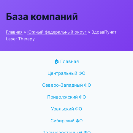
База компаний
Главная
»
Южный федеральный округ
» ЗдравПункт
Laser Therapy
🏠 Главная
Центральный ФО
Северо-Западный ФО
Приволжский ФО
Уральский ФО
Сибирский ФО
Дальневосточный ФО