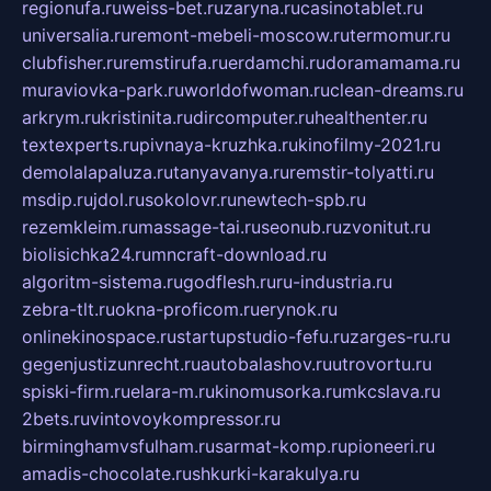
regionufa.ru
weiss-bet.ru
zaryna.ru
casinotablet.ru
universalia.ru
remont-mebeli-moscow.ru
termomur.ru
clubfisher.ru
remstirufa.ru
erdamchi.ru
doramamama.ru
muraviovka-park.ru
worldofwoman.ru
clean-dreams.ru
arkrym.ru
kristinita.ru
dircomputer.ru
healthenter.ru
textexperts.ru
pivnaya-kruzhka.ru
kinofilmy-2021.ru
demolalapaluza.ru
tanyavanya.ru
remstir-tolyatti.ru
msdip.ru
jdol.ru
sokolovr.ru
newtech-spb.ru
rezemkleim.ru
massage-tai.ru
seonub.ru
zvonitut.ru
biolisichka24.ru
mncraft-download.ru
algoritm-sistema.ru
godflesh.ru
ru-industria.ru
zebra-tlt.ru
okna-proficom.ru
erynok.ru
onlinekinospace.ru
startupstudio-fefu.ru
zarges-ru.ru
gegenjustizunrecht.ru
autobalashov.ru
utrovortu.ru
spiski-firm.ru
elara-m.ru
kinomusorka.ru
mkcslava.ru
2bets.ru
vintovoykompressor.ru
birminghamvsfulham.ru
sarmat-komp.ru
pioneeri.ru
amadis-chocolate.ru
shkurki-karakulya.ru