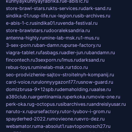
kuhnyaykuhnyayfabrika.ru
e-abis1c.ru
store-brawl-stars.ru
kts-services.ru
dark-sand.ru
sindika-01.ru
sp-life.ru
x-legion.ru
sib-archives.ru
e-abis-1-c.ru
sindika01.ru
venda-festival.ru
store-brawlstars.ru
dooraleksandria.ru
antenna-highly.ru
mine-lab-msk.ru
1-mus.ru
3-sex-porn.ru
ban-damn.ru
purse-factory.ru
viagra-tablet.ru
fasbags.ru
adler-jun.ru
bandamn.ru
fincontech.ru
3sexporn.ru
1mus.ru
darksand.ru
rebus-toys.ru
minelab-msk.ru
rtdco.ru
seo-prodvizhenie-sajtov-stroitelnyh-kompanij.ru
card-voice.ru
rulonnyygazon177.ru
snow-guard.ru
domizbrusa-9x12spb.ru
demaholding.ru
aalse.ru
a380club.ru
argentinamia.ru
perkoka.ru
movie-one.ru
perk-oka.ru
g-octopus.ru
sibarchives.ru
andreislyusar.ru
naruto-x.ru
pursefactory.ru
tor-lyubov-i-grom.ru
spayderhed-2022.ru
movieone.ru
evro-dez.ru
webamator.ru
ma-absolut1.ru
avtopomosch27.ru