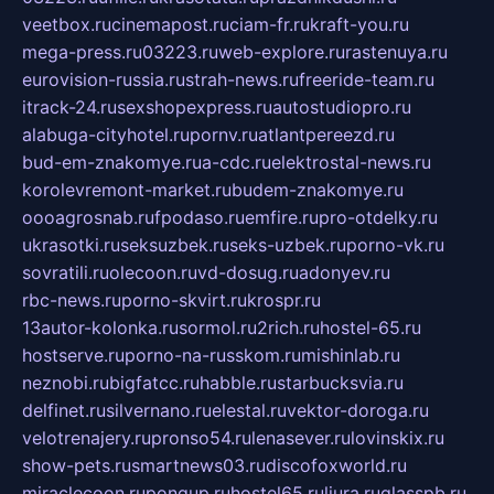
veetbox.ru
cinemapost.ru
ciam-fr.ru
kraft-you.ru
mega-press.ru
03223.ru
web-explore.ru
rastenuya.ru
eurovision-russia.ru
strah-news.ru
freeride-team.ru
itrack-24.ru
sexshopexpress.ru
autostudiopro.ru
alabuga-cityhotel.ru
pornv.ru
atlantpereezd.ru
bud-em-znakomye.ru
a-cdc.ru
elektrostal-news.ru
korolevremont-market.ru
budem-znakomye.ru
oooagrosnab.ru
fpodaso.ru
emfire.ru
pro-otdelky.ru
ukrasotki.ru
seksuzbek.ru
seks-uzbek.ru
porno-vk.ru
sovratili.ru
olecoon.ru
vd-dosug.ru
adonyev.ru
rbc-news.ru
porno-skvirt.ru
krospr.ru
13autor-kolonka.ru
sormol.ru
2rich.ru
hostel-65.ru
hostserve.ru
porno-na-russkom.ru
mishinlab.ru
neznobi.ru
bigfatcc.ru
habble.ru
starbucksvia.ru
delfinet.ru
silvernano.ru
elestal.ru
vektor-doroga.ru
velotrenajery.ru
pronso54.ru
lenasever.ru
lovinskix.ru
show-pets.ru
smartnews03.ru
discofoxworld.ru
miraclecoon.ru
pongup.ru
hostel65.ru
liura.ru
glasspb.ru