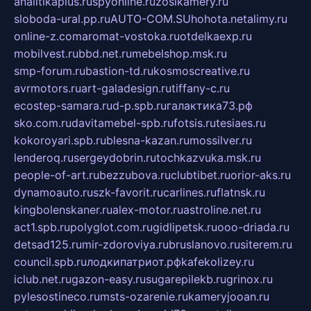
analitikaplus.ru
spyonline.ru
zosikamery.ru
sloboda-ural.pp.ru
AUTO-COM.SU
hohota.net
alimy.ru
online-z.com
aromat-vostoka.ru
otdelkaexp.ru
mobilvest.ru
bbd.net.ru
mebelshop.msk.ru
smp-forum.ru
bastion-td.ru
kosmoscreative.ru
avrmotors.ru
art-galadesign.ru
tiffany-c.ru
ecostep-samara.ru
d-p.spb.ru
галактика73.рф
sko.com.ru
davitamebel-spb.ru
fotsis.ru
tesiaes.ru
kokoroyari.spb.ru
blesna-kazan.ru
mossilver.ru
lenderoq.ru
sergeydobrin.ru
tochkazvuka.msk.ru
people-of-art.ru
bezzubova.ru
clubtibet.ru
orior-aks.ru
dynamoauto.ru
szk-favorit.ru
carlines.ru
flatnsk.ru
kingbolenskaner.ru
alex-motor.ru
astroline.net.ru
act1.spb.ru
polyglot.com.ru
gidlipetsk.ru
ooo-driada.ru
detsad125.ru
mir-zdoroviya.ru
bruslanovo.ru
siterem.ru
council.spb.ru
лодкипатриот.рф
kafekolizey.ru
iclub.net.ru
gazon-easy.ru
sugarepilekb.ru
grinox.ru
pylesostineco.ru
msts-ozarenie.ru
kameryjooan.ru