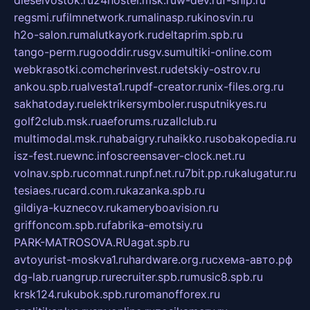
regsmi.ru
filmnetwork.ru
malinasp.ru
kinosvin.ru
h2o-salon.ru
malutkayork.ru
deltaprim.spb.ru
tango-perm.ru
gooddir.ru
sgv.su
multiki-online.com
webkrasotki.com
cherinvest.ru
detskiy-ostrov.ru
ankou.spb.ru
alvesta1.ru
pdf-creator.ru
nix-files.org.ru
sakhatoday.ru
elektrikersymboler.ru
sputnikyes.ru
golf2club.msk.ru
aeforums.ru
zallclub.ru
multimodal.msk.ru
habaigry.ru
haikko.ru
sobakopedia.ru
isz-fest.ru
ewnc.info
screensaver-clock.net.ru
volnav.spb.ru
comnat.ru
npf.net.ru
7bit.pp.ru
kalugatur.ru
tesiaes.ru
card.com.ru
kazanka.spb.ru
gildiya-kuznecov.ru
kameryboavision.ru
griffoncom.spb.ru
fabrika-emotsiy.ru
PARK-MATROSOVA.RU
agat.spb.ru
avtoyurist-moskva1.ru
hardware.org.ru
схема-авто.рф
dg-lab.ru
angrup.ru
recruiter.spb.ru
music8.spb.ru
krsk124.ru
kubok.spb.ru
romanofforex.ru