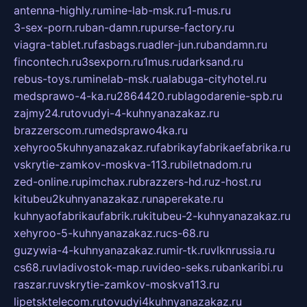
antenna-highly.ru
mine-lab-msk.ru
1-mus.ru
3-sex-porn.ru
ban-damn.ru
purse-factory.ru
viagra-tablet.ru
fasbags.ru
adler-jun.ru
bandamn.ru
fincontech.ru
3sexporn.ru
1mus.ru
darksand.ru
rebus-toys.ru
minelab-msk.ru
alabuga-cityhotel.ru
medsprawo-4-ka.ru
2864420.ru
blagodarenie-spb.ru
zajmy24.ru
tovudyi-4-kuhnyanazakaz.ru
brazzerscom.ru
medsprawo4ka.ru
xehyroo5kuhnyanazakaz.ru
fabrikayfabrikaefabrika.ru
vskrytie-zamkov-moskva-113.ru
biletnadom.ru
zed-online.ru
pimchax.ru
brazzers-hd.ru
z-host.ru
kitubeu2kuhnyanazakaz.ru
naperekate.ru
kuhnyaofabrikaufabrik.ru
kitubeu-2-kuhnyanazakaz.ru
xehyroo-5-kuhnyanazakaz.ru
cs-68.ru
guzywia-4-kuhnyanazakaz.ru
mir-tk.ru
vlknrussia.ru
cs68.ru
vladivostok-map.ru
video-seks.ru
bankaribi.ru
raszar.ru
vskrytie-zamkov-moskva113.ru
lipetsktelecom.ru
tovudyi4kuhnyanazakaz.ru