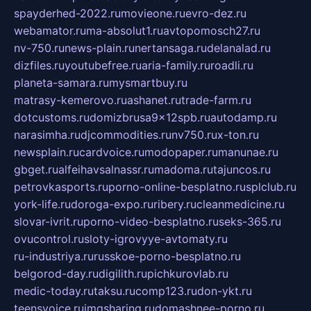
spayderhed-2022.ru
movieone.ru
evro-dez.ru
webamator.ru
ma-absolut1.ru
avtopomosch27.ru
nv-750.ru
news-plain.ru
nertansaga.ru
delanalad.ru
dizfiles.ru
youtubefree.ru
aria-family.ru
roadli.ru
planeta-samara.ru
mysmartbuy.ru
matrasy-kemerovo.ru
ashanet.ru
trade-farm.ru
dotcustoms.ru
domizbrusa9x12spb.ru
autodamp.ru
narasimha.ru
djcommodities.ru
nv750.ru
x-ton.ru
newsplain.ru
cardvoice.ru
modopaper.ru
manunae.ru
gbget.ru
alfeihavsalnassr.ru
madoma.ru
tajuncos.ru
petrovkasports.ru
porno-online-besplatno.ru
splclub.ru
york-life.ru
doroga-expo.ru
ribery.ru
cleanmedicine.ru
slovar-ivrit.ru
porno-video-besplatno.ru
seks-365.ru
ovucontrol.ru
sloty-igrovyye-avtomaty.ru
ru-industriya.ru
russkoe-porno-besplatno.ru
belgorod-day.ru
digilith.ru
pichkurovlab.ru
medic-today.ru
taksu.ru
comp123.ru
don-ykt.ru
teensvoice.ru
imgsharing.ru
domashnee-porno.ru