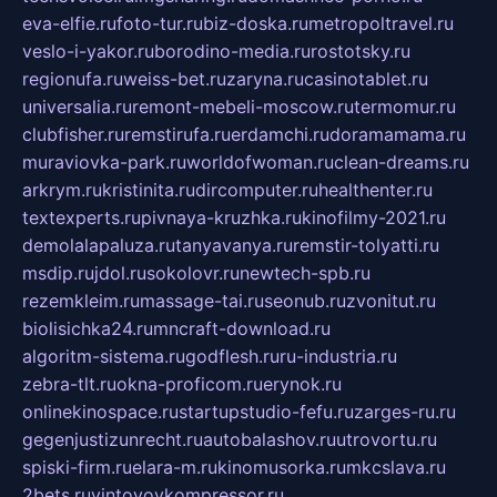
eva-elfie.ru
foto-tur.ru
biz-doska.ru
metropoltravel.ru
veslo-i-yakor.ru
borodino-media.ru
rostotsky.ru
regionufa.ru
weiss-bet.ru
zaryna.ru
casinotablet.ru
universalia.ru
remont-mebeli-moscow.ru
termomur.ru
clubfisher.ru
remstirufa.ru
erdamchi.ru
doramamama.ru
muraviovka-park.ru
worldofwoman.ru
clean-dreams.ru
arkrym.ru
kristinita.ru
dircomputer.ru
healthenter.ru
textexperts.ru
pivnaya-kruzhka.ru
kinofilmy-2021.ru
demolalapaluza.ru
tanyavanya.ru
remstir-tolyatti.ru
msdip.ru
jdol.ru
sokolovr.ru
newtech-spb.ru
rezemkleim.ru
massage-tai.ru
seonub.ru
zvonitut.ru
biolisichka24.ru
mncraft-download.ru
algoritm-sistema.ru
godflesh.ru
ru-industria.ru
zebra-tlt.ru
okna-proficom.ru
erynok.ru
onlinekinospace.ru
startupstudio-fefu.ru
zarges-ru.ru
gegenjustizunrecht.ru
autobalashov.ru
utrovortu.ru
spiski-firm.ru
elara-m.ru
kinomusorka.ru
mkcslava.ru
2bets.ru
vintovoykompressor.ru