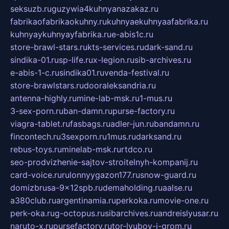
seksuzb.ru
guzywia4kuhnyanazakaz.ru
fabrikaofabrikaokuhny.ru
kuhnyaekuhnyaafabrika.ru
kuhnyaykuhnyayfabrika.ru
e-abis1c.ru
store-brawl-stars.ru
kts-services.ru
dark-sand.ru
sindika-01.ru
sp-life.ru
x-legion.ru
sib-archives.ru
e-abis-1-c.ru
sindika01.ru
venda-festival.ru
store-brawlstars.ru
dooraleksandria.ru
antenna-highly.ru
mine-lab-msk.ru
1-mus.ru
3-sex-porn.ru
ban-damn.ru
purse-factory.ru
viagra-tablet.ru
fasbags.ru
adler-jun.ru
bandamn.ru
fincontech.ru
3sexporn.ru
1mus.ru
darksand.ru
rebus-toys.ru
minelab-msk.ru
rtdco.ru
seo-prodvizhenie-sajtov-stroitelnyh-kompanij.ru
card-voice.ru
rulonnyygazon177.ru
snow-guard.ru
domizbrusa-9x12spb.ru
demaholding.ru
aalse.ru
a380club.ru
argentinamia.ru
perkoka.ru
movie-one.ru
perk-oka.ru
g-octopus.ru
sibarchives.ru
andreislyusar.ru
naruto-x.ru
pursefactory.ru
tor-lyubov-i-grom.ru