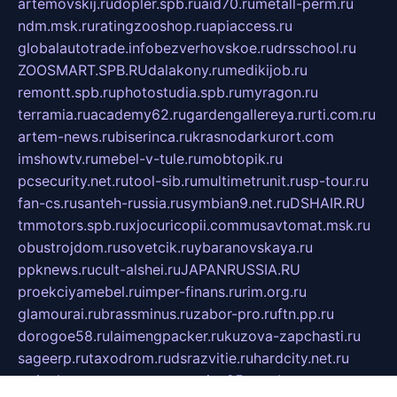
artemovskij.ru
dopler.spb.ru
aid70.ru
metall-perm.ru
ndm.msk.ru
ratingzooshop.ru
apiaccess.ru
globalautotrade.info
bezverhovskoe.ru
drsschool.ru
ZOOSMART.SPB.RU
dalakony.ru
medikijob.ru
remontt.spb.ru
photostudia.spb.ru
myragon.ru
terramia.ru
academy62.ru
gardengallereya.ru
rti.com.ru
artem-news.ru
biserinca.ru
krasnodarkurort.com
imshowtv.ru
mebel-v-tule.ru
mobtopik.ru
pcsecurity.net.ru
tool-sib.ru
multimetrunit.ru
sp-tour.ru
fan-cs.ru
santeh-russia.ru
symbian9.net.ru
DSHAIR.RU
tmmotors.spb.ru
xjocuricopii.com
musavtomat.msk.ru
obustrojdom.ru
sovetcik.ru
ybaranovskaya.ru
ppknews.ru
cult-alshei.ru
JAPANRUSSIA.RU
proekciyamebel.ru
imper-finans.ru
rim.org.ru
glamourai.ru
brassminus.ru
zabor-pro.ru
ftn.pp.ru
dorogoe58.ru
laimengpacker.ru
kuzova-zapchasti.ru
sageerp.ru
taxodrom.ru
dsrazvitie.ru
hardcity.net.ru
ratinghomegames.ru
topservice25.ru
gubernyan.ru