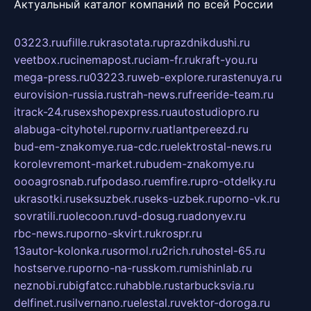
Актуальный каталог компаний по всей России
03223.ru
ufille.ru
krasotata.ru
prazdnikdushi.ru
veetbox.ru
cinemapost.ru
ciam-fr.ru
kraft-you.ru
mega-press.ru
03223.ru
web-explore.ru
rastenuya.ru
eurovision-russia.ru
strah-news.ru
freeride-team.ru
itrack-24.ru
sexshopexpress.ru
autostudiopro.ru
alabuga-cityhotel.ru
pornv.ru
atlantpereezd.ru
bud-em-znakomye.ru
a-cdc.ru
elektrostal-news.ru
korolevremont-market.ru
budem-znakomye.ru
oooagrosnab.ru
fpodaso.ru
emfire.ru
pro-otdelky.ru
ukrasotki.ru
seksuzbek.ru
seks-uzbek.ru
porno-vk.ru
sovratili.ru
olecoon.ru
vd-dosug.ru
adonyev.ru
rbc-news.ru
porno-skvirt.ru
krospr.ru
13autor-kolonka.ru
sormol.ru
2rich.ru
hostel-65.ru
hostserve.ru
porno-na-russkom.ru
mishinlab.ru
neznobi.ru
bigfatcc.ru
habble.ru
starbucksvia.ru
delfinet.ru
silvernano.ru
elestal.ru
vektor-doroga.ru