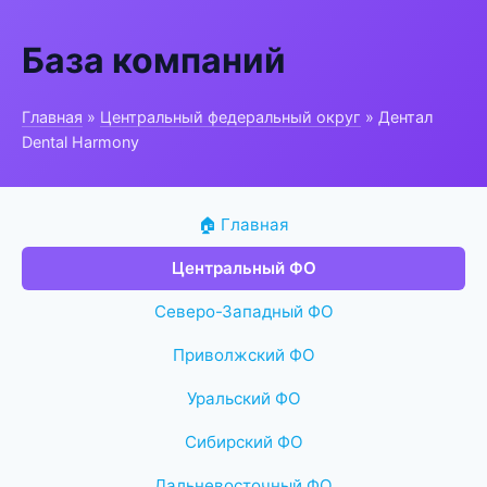
База компаний
Главная
»
Центральный федеральный округ
» Дентал
Dental Harmony
🏠 Главная
Центральный ФО
Северо-Западный ФО
Приволжский ФО
Уральский ФО
Сибирский ФО
Дальневосточный ФО