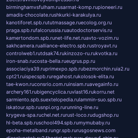
birminghamvsfulham.ru
sarmat-komp.ru
pioneeri.ru
amadis-chocolate.ru
shkurki-karakulya.ru
kanotiforet.spb.ru
tutmassage.ru
ecolog.org.ru
praga.spb.ru
falcorussia.ru
autodoctorservis.ru
kamertondom.spb.ru
net-life.net.ru
avto-vozim.ru
sakhcamera.ru
alliance-electro.spb.ru
stroyavt.ru
controlweb1.ru
tdsak74.ru
kinzozo-ru.ru
kvotka.ru
iron-snab.ru
costa-bella.ru
eugrus.pp.ru
associaciya39.ru
primexpo.spb.ru
bezmorchin.ru
ia2.ru
cpt21.ru
ispecspb.ru
regahost.ru
kolosok-elita.ru
tae-kwon.ru
consrio.com.ru
insiam.ru
avegainfo.ru
archery161.ru
bigencyclica.ru
vlast16.ru
korru.net
sarmiento.spb.su
extelopedia.ru
lammin-suo.spb.ru
iskatour.spb.ru
snpi.org.ru
running-line.ru
krygeva-spa.ru
chel.net.ru
rust-loco.ru
dugshop.ru
hl-beta.spb.ru
school494.spb.ru
mymubaby.ru
epoha-metalband.ru
ngr.spb.ru
rusgosnews.com
dieselvostok.ru
24hostel.msk.ru
w-dev.ru
f-ship.ru