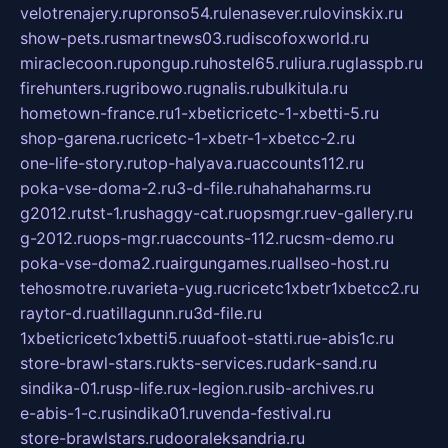
velotrenajery.ru
pronso54.ru
lenasever.ru
lovinskix.ru
show-pets.ru
smartnews03.ru
discofoxworld.ru
miraclecoon.ru
pongup.ru
hostel65.ru
liura.ru
glasspb.ru
firehunters.ru
gribowo.ru
gnalis.ru
bulkitula.ru
hometown-france.ru
1-xbeticricetc-1-xbetti-5.ru
shop-garena.ru
cricetc-1-xbetr-1-xbetcc-2.ru
one-life-story.ru
top-halyava.ru
accounts112.ru
poka-vse-doma-2.ru
3-d-file.ru
hahahaharms.ru
g2012.ru
tst-1.ru
shaggy-cat.ru
opsmgr.ru
ev-gallery.ru
g-2012.ru
ops-mgr.ru
accounts-112.ru
csm-demo.ru
poka-vse-doma2.ru
airgungames.ru
allseo-host.ru
tehosmotre.ru
varieta-yug.ru
cricetc1xbetr1xbetcc2.ru
raytor-d.ru
atillagunn.ru
3d-file.ru
1xbeticricetc1xbetti5.ru
uafoot-statti.ru
e-abis1c.ru
store-brawl-stars.ru
kts-services.ru
dark-sand.ru
sindika-01.ru
sp-life.ru
x-legion.ru
sib-archives.ru
e-abis-1-c.ru
sindika01.ru
venda-festival.ru
store-brawlstars.ru
dooraleksandria.ru