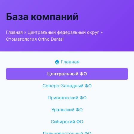
База компаний
Главная
»
Центральный федеральный округ
»
Стоматология Ortho Dental
🏠 Главная
Центральный ФО
Северо-Западный ФО
Приволжский ФО
Уральский ФО
Сибирский ФО
Дальневосточный ФО