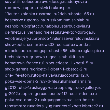
sovratili.ru
olecoon.ru
vd-dosug.ru
adonyev.ru
rbc-news.ru
porno-skvirt.ru
krospr.ru
13autor-kolonka.ru
sormol.ru
2rich.ru
hostel-65.ru
hostserve.ru
porno-na-russkom.ru
mishinlab.ru
neznobi.ru
bigfatcc.ru
habble.ru
starbucksvia.ru
delfinet.ru
silvernano.ru
elestal.ru
vektor-doroga.ru
velotrenajery.ru
pronso54.ru
lenasever.ru
lovinskix.ru
show-pets.ru
smartnews03.ru
discofoxworld.ru
miraclecoon.ru
pongup.ru
hostel65.ru
liura.ru
glasspb.ru
firehunters.ru
gribowo.ru
gnalis.ru
bulkitula.ru
hometown-france.ru
1-xbeticricetc-1-xbetti-5.ru
shop-garena.ru
cricetc-1-xbetr-1-xbetcc-2.ru
one-life-story.ru
top-halyava.ru
accounts112.ru
poka-vse-doma-2.ru
3-d-file.ru
hahahaharms.ru
g2012.ru
tst-1.ru
shaggy-cat.ru
opsmgr.ru
ev-gallery.ru
g-2012.ru
ops-mgr.ru
accounts-112.ru
csm-demo.ru
poka-vse-doma2.ru
airgungames.ru
allseo-host.ru
tehosmotre.ru
varieta-yug.ru
cricetc1xbetr1xbetcc2.ru