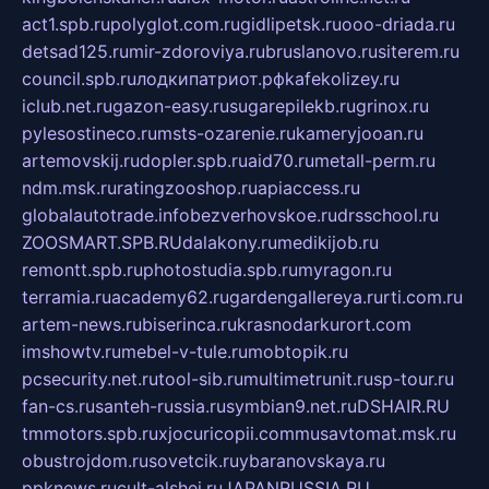
act1.spb.ru
polyglot.com.ru
gidlipetsk.ru
ooo-driada.ru
detsad125.ru
mir-zdoroviya.ru
bruslanovo.ru
siterem.ru
council.spb.ru
лодкипатриот.рф
kafekolizey.ru
iclub.net.ru
gazon-easy.ru
sugarepilekb.ru
grinox.ru
pylesostineco.ru
msts-ozarenie.ru
kameryjooan.ru
artemovskij.ru
dopler.spb.ru
aid70.ru
metall-perm.ru
ndm.msk.ru
ratingzooshop.ru
apiaccess.ru
globalautotrade.info
bezverhovskoe.ru
drsschool.ru
ZOOSMART.SPB.RU
dalakony.ru
medikijob.ru
remontt.spb.ru
photostudia.spb.ru
myragon.ru
terramia.ru
academy62.ru
gardengallereya.ru
rti.com.ru
artem-news.ru
biserinca.ru
krasnodarkurort.com
imshowtv.ru
mebel-v-tule.ru
mobtopik.ru
pcsecurity.net.ru
tool-sib.ru
multimetrunit.ru
sp-tour.ru
fan-cs.ru
santeh-russia.ru
symbian9.net.ru
DSHAIR.RU
tmmotors.spb.ru
xjocuricopii.com
musavtomat.msk.ru
obustrojdom.ru
sovetcik.ru
ybaranovskaya.ru
ppknews.ru
cult-alshei.ru
JAPANRUSSIA.RU