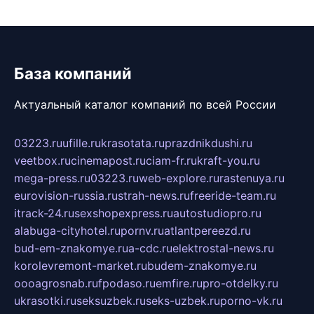
База компаний
Актуальный каталог компаний по всей России
03223.ru
ufille.ru
krasotata.ru
prazdnikdushi.ru
veetbox.ru
cinemapost.ru
ciam-fr.ru
kraft-you.ru
mega-press.ru
03223.ru
web-explore.ru
rastenuya.ru
eurovision-russia.ru
strah-news.ru
freeride-team.ru
itrack-24.ru
sexshopexpress.ru
autostudiopro.ru
alabuga-cityhotel.ru
pornv.ru
atlantpereezd.ru
bud-em-znakomye.ru
a-cdc.ru
elektrostal-news.ru
korolevremont-market.ru
budem-znakomye.ru
oooagrosnab.ru
fpodaso.ru
emfire.ru
pro-otdelky.ru
ukrasotki.ru
seksuzbek.ru
seks-uzbek.ru
porno-vk.ru