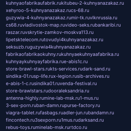
kuhnyaofabrikaufabrik.ru
kitubeu-2-kuhnyanazakaz.ru
xehyroo-5-kuhnyanazakaz.ru
cs-68.ru
guzywia-4-kuhnyanazakaz.ru
mir-tk.ru
vlknrussia.ru
cs68.ru
vladivostok-map.ru
video-seks.ru
bankaribi.ru
raszar.ru
vskrytie-zamkov-moskva113.ru
lipetsktelecom.ru
tovudyi4kuhnyanazakaz.ru
seksuzb.ru
guzywia4kuhnyanazakaz.ru
fabrikaofabrikaokuhny.ru
kuhnyaekuhnyaafabrika.ru
kuhnyaykuhnyayfabrika.ru
e-abis1c.ru
store-brawl-stars.ru
kts-services.ru
dark-sand.ru
sindika-01.ru
sp-life.ru
x-legion.ru
sib-archives.ru
e-abis-1-c.ru
sindika01.ru
venda-festival.ru
store-brawlstars.ru
dooraleksandria.ru
antenna-highly.ru
mine-lab-msk.ru
1-mus.ru
3-sex-porn.ru
ban-damn.ru
purse-factory.ru
viagra-tablet.ru
fasbags.ru
adler-jun.ru
bandamn.ru
fincontech.ru
3sexporn.ru
1mus.ru
darksand.ru
rebus-toys.ru
minelab-msk.ru
rtdco.ru