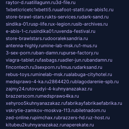
raytor-d.ru
atillagunn.ru
3d-file.ru
1xbeticricetc1xbetti5.ru
uafoot-statti.ru
e-abis1c.ru
store-brawl-stars.ru
kts-services.ru
dark-sand.ru
sindika-01.ru
sp-life.ru
x-legion.ru
sib-archives.ru
e-abis-1-c.ru
sindika01.ru
venda-festival.ru
store-brawlstars.ru
dooraleksandria.ru
antenna-highly.ru
mine-lab-msk.ru
1-mus.ru
3-sex-porn.ru
ban-damn.ru
purse-factory.ru
viagra-tablet.ru
fasbags.ru
adler-jun.ru
bandamn.ru
fincontech.ru
3sexporn.ru
1mus.ru
darksand.ru
rebus-toys.ru
minelab-msk.ru
alabuga-cityhotel.ru
medsprawo-4-ka.ru
2864420.ru
blagodarenie-spb.ru
zajmy24.ru
tovudyi-4-kuhnyanazakaz.ru
brazzerscom.ru
medsprawo4ka.ru
xehyroo5kuhnyanazakaz.ru
fabrikayfabrikaefabrika.ru
vskrytie-zamkov-moskva-113.ru
biletnadom.ru
zed-online.ru
pimchax.ru
brazzers-hd.ru
z-host.ru
kitubeu2kuhnyanazakaz.ru
naperekate.ru