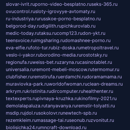
slovar-ivrit.ru
porno-video-besplatno.ru
seks-365.ru
ovucontrol.ru
sloty-igrovyye-avtomaty.ru
ru-industriya.ru
russkoe-porno-besplatno.ru
belgorod-day.ru
digilith.ru
pichkurovlab.ru
medic-today.ru
taksu.ru
comp123.ru
don-ykt.ru
teensvoice.ru
imgsharing.ru
domashnee-porno.ru
eva-elfie.ru
foto-tur.ru
biz-doska.ru
metropoltravel.ru
veslo-i-yakor.ru
borodino-media.ru
rostotsky.ru
regionufa.ru
weiss-bet.ru
zaryna.ru
casinotablet.ru
universalia.ru
remont-mebeli-moscow.ru
termomur.ru
clubfisher.ru
remstirufa.ru
erdamchi.ru
doramamama.ru
muraviovka-park.ru
worldofwoman.ru
clean-dreams.ru
arkrym.ru
kristinita.ru
dircomputer.ru
healthenter.ru
textexperts.ru
pivnaya-kruzhka.ru
kinofilmy-2021.ru
demolalapaluza.ru
tanyavanya.ru
remstir-tolyatti.ru
msdip.ru
jdol.ru
sokolovr.ru
newtech-spb.ru
rezemkleim.ru
massage-tai.ru
seonub.ru
zvonitut.ru
biolisichka24.ru
mncraft-download.ru