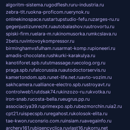
algoritm-sistema.ru
godflesh.ru
ru-industria.ru
zebra-tlt.ru
okna-proficom.ru
erynok.ru
onlinekinospace.ru
startupstudio-fefu.ru
zarges-ru.ru
gegenjustizunrecht.ru
autobalashov.ru
utrovortu.ru
spiski-firm.ru
elara-m.ru
kinomusorka.ru
mkcslava.ru
2bets.ru
vintovoykompressor.ru
birminghamvsfulham.ru
sarmat-komp.ru
pioneeri.ru
amadis-chocolate.ru
shkurki-karakulya.ru
kanotiforet.spb.ru
tutmassage.ru
ecolog.org.ru
praga.spb.ru
falcorussia.ru
autodoctorservis.ru
kamertondom.spb.ru
net-life.net.ru
avto-vozim.ru
sakhcamera.ru
alliance-electro.spb.ru
stroyavt.ru
controlweb1.ru
tdsak74.ru
kinzozo-ru.ru
kvotka.ru
iron-snab.ru
costa-bella.ru
eugrus.pp.ru
associaciya39.ru
primexpo.spb.ru
bezmorchin.ru
ia2.ru
cpt21.ru
ispecspb.ru
regahost.ru
kolosok-elita.ru
tae-kwon.ru
consrio.com.ru
insiam.ru
avegainfo.ru
archery161.ru
bigencyclica.ru
vlast16.ru
korru.net