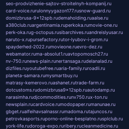
seo-prodvizhenie-sajtov-stroitelnyh-kompanij.ru
card-voice.ru
rulonnyygazon177.ru
snow-guard.ru
domizbrusa-9x12spb.ru
demaholding.ru
aalse.ru
a380club.ru
argentinamia.ru
perkoka.ru
movie-one.ru
perk-oka.ru
g-octopus.ru
sibarchives.ru
andreislyusar.ru
naruto-x.ru
pursefactory.ru
tor-lyubov-i-grom.ru
spayderhed-2022.ru
movieone.ru
evro-dez.ru
webamator.ru
ma-absolut1.ru
avtopomosch27.ru
nv-750.ru
news-plain.ru
nertansaga.ru
delanalad.ru
dizfiles.ru
youtubefree.ru
aria-family.ru
roadli.ru
planeta-samara.ru
mysmartbuy.ru
matrasy-kemerovo.ru
ashanet.ru
trade-farm.ru
dotcustoms.ru
domizbrusa9x12spb.ru
autodamp.ru
narasimha.ru
djcommodities.ru
nv750.ru
x-ton.ru
newsplain.ru
cardvoice.ru
modopaper.ru
manunae.ru
gbget.ru
alfeihavsalnassr.ru
madoma.ru
tajuncos.ru
petrovkasports.ru
porno-online-besplatno.ru
splclub.ru
york-life.ru
doroga-expo.ru
ribery.ru
cleanmedicine.ru