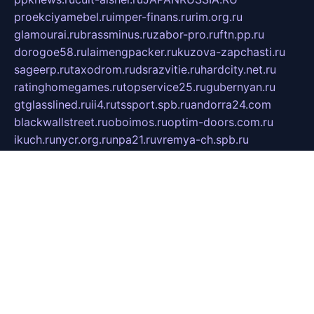
proekciyamebel.ru
imper-finans.ru
rim.org.ru
glamourai.ru
brassminus.ru
zabor-pro.ru
ftn.pp.ru
dorogoe58.ru
laimengpacker.ru
kuzova-zapchasti.ru
sageerp.ru
taxodrom.ru
dsrazvitie.ru
hardcity.net.ru
ratinghomegames.ru
topservice25.ru
gubernyan.ru
gtglasslined.ru
ii4.ru
tssport.spb.ru
andorra24.com
blackwallstreet.ru
oboimos.ru
optim-doors.com.ru
ikuch.ru
nycr.org.ru
npa21.ru
vremya-ch.spb.ru
desert000.ru
ivtorgi.ru
ifiori.ru
catalog-statei.ru
dcv.org.ru
spetsmaster174.ru
ipkameryhiseeu.ru
dum26.ru
ruspol.spb.ru
fr-opendp.ru
kam-solnyshko.ru
cheyenne-arapaho.ru
sevzapmetal.spb.ru
ted-lapidus.spb.ru
parasite-eliminator.ru
sigma-complete.ru
modernworld.ru
dama-moda.ru
eholot-group.ru
sk-nvkz.ru
DRONGOLD.RU
democratia2.ru
i-farmer.ru
mass-sport.org
jablonex.spb.ru
bookmess.ru
linkword.ru