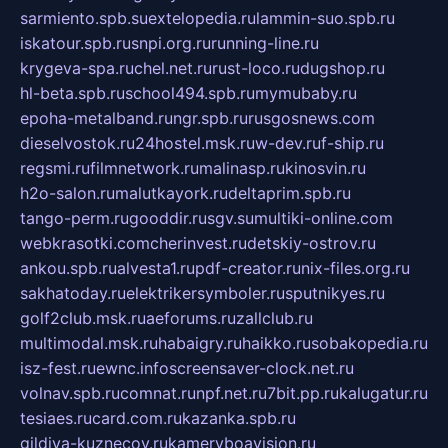
sarmiento.spb.su
extelopedia.ru
lammin-suo.spb.ru
iskatour.spb.ru
snpi.org.ru
running-line.ru
krygeva-spa.ru
chel.net.ru
rust-loco.ru
dugshop.ru
hl-beta.spb.ru
school494.spb.ru
mymubaby.ru
epoha-metalband.ru
ngr.spb.ru
rusgosnews.com
dieselvostok.ru
24hostel.msk.ru
w-dev.ru
f-ship.ru
regsmi.ru
filmnetwork.ru
malinasp.ru
kinosvin.ru
h2o-salon.ru
malutkayork.ru
deltaprim.spb.ru
tango-perm.ru
gooddir.ru
sgv.su
multiki-online.com
webkrasotki.com
cherinvest.ru
detskiy-ostrov.ru
ankou.spb.ru
alvesta1.ru
pdf-creator.ru
nix-files.org.ru
sakhatoday.ru
elektrikersymboler.ru
sputnikyes.ru
golf2club.msk.ru
aeforums.ru
zallclub.ru
multimodal.msk.ru
habaigry.ru
haikko.ru
sobakopedia.ru
isz-fest.ru
ewnc.info
screensaver-clock.net.ru
volnav.spb.ru
comnat.ru
npf.net.ru
7bit.pp.ru
kalugatur.ru
tesiaes.ru
card.com.ru
kazanka.spb.ru
gildiya-kuznecov.ru
kameryboavision.ru