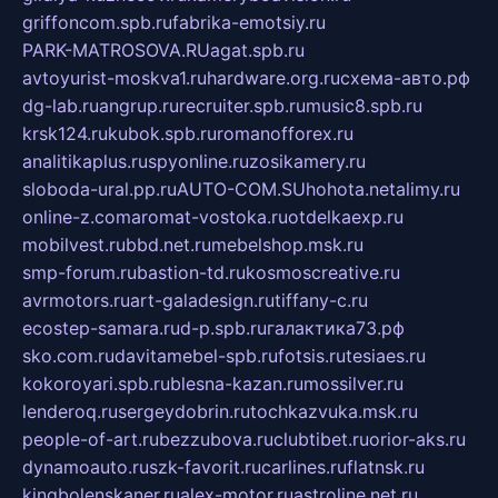
griffoncom.spb.ru
fabrika-emotsiy.ru
PARK-MATROSOVA.RU
agat.spb.ru
avtoyurist-moskva1.ru
hardware.org.ru
схема-авто.рф
dg-lab.ru
angrup.ru
recruiter.spb.ru
music8.spb.ru
krsk124.ru
kubok.spb.ru
romanofforex.ru
analitikaplus.ru
spyonline.ru
zosikamery.ru
sloboda-ural.pp.ru
AUTO-COM.SU
hohota.net
alimy.ru
online-z.com
aromat-vostoka.ru
otdelkaexp.ru
mobilvest.ru
bbd.net.ru
mebelshop.msk.ru
smp-forum.ru
bastion-td.ru
kosmoscreative.ru
avrmotors.ru
art-galadesign.ru
tiffany-c.ru
ecostep-samara.ru
d-p.spb.ru
галактика73.рф
sko.com.ru
davitamebel-spb.ru
fotsis.ru
tesiaes.ru
kokoroyari.spb.ru
blesna-kazan.ru
mossilver.ru
lenderoq.ru
sergeydobrin.ru
tochkazvuka.msk.ru
people-of-art.ru
bezzubova.ru
clubtibet.ru
orior-aks.ru
dynamoauto.ru
szk-favorit.ru
carlines.ru
flatnsk.ru
kingbolenskaner.ru
alex-motor.ru
astroline.net.ru