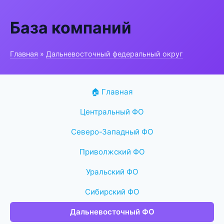
База компаний
Главная
»
Дальневосточный федеральный округ
🏠 Главная
Центральный ФО
Северо-Западный ФО
Приволжский ФО
Уральский ФО
Сибирский ФО
Дальневосточный ФО