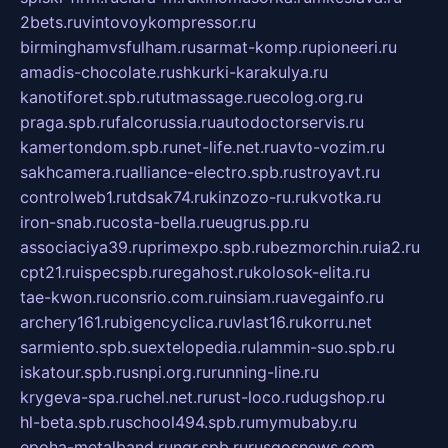
2bets.ru
vintovoykompressor.ru
birminghamvsfulham.ru
sarmat-komp.ru
pioneeri.ru
amadis-chocolate.ru
shkurki-karakulya.ru
kanotiforet.spb.ru
tutmassage.ru
ecolog.org.ru
praga.spb.ru
falcorussia.ru
autodoctorservis.ru
kamertondom.spb.ru
net-life.net.ru
avto-vozim.ru
sakhcamera.ru
alliance-electro.spb.ru
stroyavt.ru
controlweb1.ru
tdsak74.ru
kinzozo-ru.ru
kvotka.ru
iron-snab.ru
costa-bella.ru
eugrus.pp.ru
associaciya39.ru
primexpo.spb.ru
bezmorchin.ru
ia2.ru
cpt21.ru
ispecspb.ru
regahost.ru
kolosok-elita.ru
tae-kwon.ru
consrio.com.ru
insiam.ru
avegainfo.ru
archery161.ru
bigencyclica.ru
vlast16.ru
korru.net
sarmiento.spb.su
extelopedia.ru
lammin-suo.spb.ru
iskatour.spb.ru
snpi.org.ru
running-line.ru
krygeva-spa.ru
chel.net.ru
rust-loco.ru
dugshop.ru
hl-beta.spb.ru
school494.spb.ru
mymubaby.ru
epoha-metalband.ru
ngr.spb.ru
rusgosnews.com