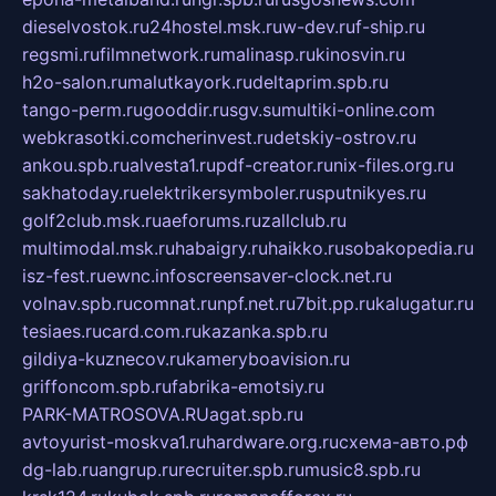
dieselvostok.ru
24hostel.msk.ru
w-dev.ru
f-ship.ru
regsmi.ru
filmnetwork.ru
malinasp.ru
kinosvin.ru
h2o-salon.ru
malutkayork.ru
deltaprim.spb.ru
tango-perm.ru
gooddir.ru
sgv.su
multiki-online.com
webkrasotki.com
cherinvest.ru
detskiy-ostrov.ru
ankou.spb.ru
alvesta1.ru
pdf-creator.ru
nix-files.org.ru
sakhatoday.ru
elektrikersymboler.ru
sputnikyes.ru
golf2club.msk.ru
aeforums.ru
zallclub.ru
multimodal.msk.ru
habaigry.ru
haikko.ru
sobakopedia.ru
isz-fest.ru
ewnc.info
screensaver-clock.net.ru
volnav.spb.ru
comnat.ru
npf.net.ru
7bit.pp.ru
kalugatur.ru
tesiaes.ru
card.com.ru
kazanka.spb.ru
gildiya-kuznecov.ru
kameryboavision.ru
griffoncom.spb.ru
fabrika-emotsiy.ru
PARK-MATROSOVA.RU
agat.spb.ru
avtoyurist-moskva1.ru
hardware.org.ru
схема-авто.рф
dg-lab.ru
angrup.ru
recruiter.spb.ru
music8.spb.ru