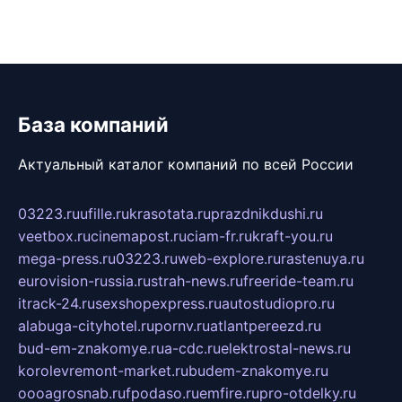
База компаний
Актуальный каталог компаний по всей России
03223.ru
ufille.ru
krasotata.ru
prazdnikdushi.ru
veetbox.ru
cinemapost.ru
ciam-fr.ru
kraft-you.ru
mega-press.ru
03223.ru
web-explore.ru
rastenuya.ru
eurovision-russia.ru
strah-news.ru
freeride-team.ru
itrack-24.ru
sexshopexpress.ru
autostudiopro.ru
alabuga-cityhotel.ru
pornv.ru
atlantpereezd.ru
bud-em-znakomye.ru
a-cdc.ru
elektrostal-news.ru
korolevremont-market.ru
budem-znakomye.ru
oooagrosnab.ru
fpodaso.ru
emfire.ru
pro-otdelky.ru