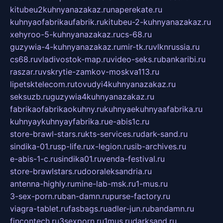
kitubeu2kuhnyanazakaz.ru
naperekate.ru
kuhnyaofabrikaufabrik.ru
kitubeu-2-kuhnyanazakaz.ru
xehyroo-5-kuhnyanazakaz.ru
cs-68.ru
guzywia-4-kuhnyanazakaz.ru
mir-tk.ru
vlknrussia.ru
cs68.ru
vladivostok-map.ru
video-seks.ru
bankaribi.ru
raszar.ru
vskrytie-zamkov-moskva113.ru
lipetsktelecom.ru
tovudyi4kuhnyanazakaz.ru
seksuzb.ru
guzywia4kuhnyanazakaz.ru
fabrikaofabrikaokuhny.ru
kuhnyaekuhnyaafabrika.ru
kuhnyaykuhnyayfabrika.ru
e-abis1c.ru
store-brawl-stars.ru
kts-services.ru
dark-sand.ru
sindika-01.ru
sp-life.ru
x-legion.ru
sib-archives.ru
e-abis-1-c.ru
sindika01.ru
venda-festival.ru
store-brawlstars.ru
dooraleksandria.ru
antenna-highly.ru
mine-lab-msk.ru
1-mus.ru
3-sex-porn.ru
ban-damn.ru
purse-factory.ru
viagra-tablet.ru
fasbags.ru
adler-jun.ru
bandamn.ru
fincontech.ru
3sexporn.ru
1mus.ru
darksand.ru