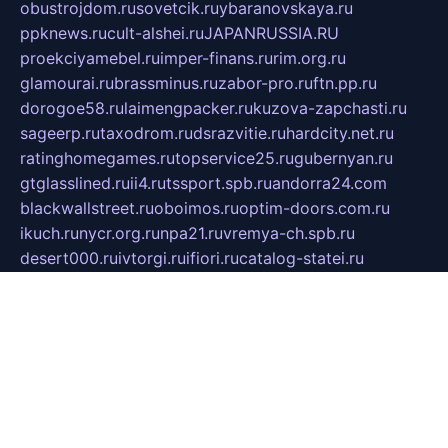
obustrojdom.ru
sovetcik.ru
ybaranovskaya.ru
ppknews.ru
cult-alshei.ru
JAPANRUSSIA.RU
proekciyamebel.ru
imper-finans.ru
rim.org.ru
glamourai.ru
brassminus.ru
zabor-pro.ru
ftn.pp.ru
dorogoe58.ru
laimengpacker.ru
kuzova-zapchasti.ru
sageerp.ru
taxodrom.ru
dsrazvitie.ru
hardcity.net.ru
ratinghomegames.ru
topservice25.ru
gubernyan.ru
gtglasslined.ru
ii4.ru
tssport.spb.ru
andorra24.com
blackwallstreet.ru
oboimos.ru
optim-doors.com.ru
ikuch.ru
nycr.org.ru
npa21.ru
vremya-ch.spb.ru
desert000.ru
ivtorgi.ru
ifiori.ru
catalog-statei.ru
dcv.org.ru
spetsmaster174.ru
ipkameryhiseeu.ru
dum26.ru
ruspol.spb.ru
fr-opendp.ru
kam-solnyshko.ru
cheyenne-arapaho.ru
sevzapmetal.spb.ru
ted-lapidus.spb.ru
parasite-eliminator.ru
sigma-complete.ru
modernworld.ru
dama-moda.ru
eholot-group.ru
sk-nvkz.ru
DRONGOLD.RU
democratia2.ru
i-farmer.ru
mass-sport.org