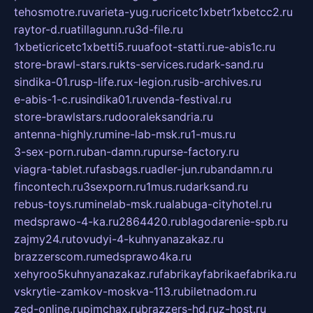
tehosmotre.ru
varieta-yug.ru
cricetc1xbetr1xbetcc2.ru
raytor-d.ru
atillagunn.ru
3d-file.ru
1xbeticricetc1xbetti5.ru
uafoot-statti.ru
e-abis1c.ru
store-brawl-stars.ru
kts-services.ru
dark-sand.ru
sindika-01.ru
sp-life.ru
x-legion.ru
sib-archives.ru
e-abis-1-c.ru
sindika01.ru
venda-festival.ru
store-brawlstars.ru
dooraleksandria.ru
antenna-highly.ru
mine-lab-msk.ru
1-mus.ru
3-sex-porn.ru
ban-damn.ru
purse-factory.ru
viagra-tablet.ru
fasbags.ru
adler-jun.ru
bandamn.ru
fincontech.ru
3sexporn.ru
1mus.ru
darksand.ru
rebus-toys.ru
minelab-msk.ru
alabuga-cityhotel.ru
medsprawo-4-ka.ru
2864420.ru
blagodarenie-spb.ru
zajmy24.ru
tovudyi-4-kuhnyanazakaz.ru
brazzerscom.ru
medsprawo4ka.ru
xehyroo5kuhnyanazakaz.ru
fabrikayfabrikaefabrika.ru
vskrytie-zamkov-moskva-113.ru
biletnadom.ru
zed-online.ru
pimchax.ru
brazzers-hd.ru
z-host.ru