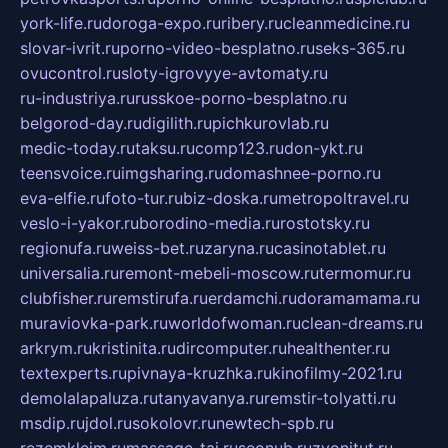
york-life.ru
doroga-expo.ru
ribery.ru
cleanmedicine.ru
slovar-ivrit.ru
porno-video-besplatno.ru
seks-365.ru
ovucontrol.ru
sloty-igrovyye-avtomaty.ru
ru-industriya.ru
russkoe-porno-besplatno.ru
belgorod-day.ru
digilith.ru
pichkurovlab.ru
medic-today.ru
taksu.ru
comp123.ru
don-ykt.ru
teensvoice.ru
imgsharing.ru
domashnee-porno.ru
eva-elfie.ru
foto-tur.ru
biz-doska.ru
metropoltravel.ru
veslo-i-yakor.ru
borodino-media.ru
rostotsky.ru
regionufa.ru
weiss-bet.ru
zaryna.ru
casinotablet.ru
universalia.ru
remont-mebeli-moscow.ru
termomur.ru
clubfisher.ru
remstirufa.ru
erdamchi.ru
doramamama.ru
muraviovka-park.ru
worldofwoman.ru
clean-dreams.ru
arkrym.ru
kristinita.ru
dircomputer.ru
healthenter.ru
textexperts.ru
pivnaya-kruzhka.ru
kinofilmy-2021.ru
demolalapaluza.ru
tanyavanya.ru
remstir-tolyatti.ru
msdip.ru
jdol.ru
sokolovr.ru
newtech-spb.ru