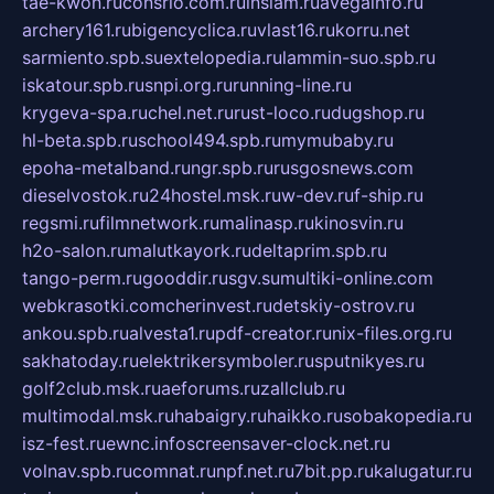
tae-kwon.ru
consrio.com.ru
insiam.ru
avegainfo.ru
archery161.ru
bigencyclica.ru
vlast16.ru
korru.net
sarmiento.spb.su
extelopedia.ru
lammin-suo.spb.ru
iskatour.spb.ru
snpi.org.ru
running-line.ru
krygeva-spa.ru
chel.net.ru
rust-loco.ru
dugshop.ru
hl-beta.spb.ru
school494.spb.ru
mymubaby.ru
epoha-metalband.ru
ngr.spb.ru
rusgosnews.com
dieselvostok.ru
24hostel.msk.ru
w-dev.ru
f-ship.ru
regsmi.ru
filmnetwork.ru
malinasp.ru
kinosvin.ru
h2o-salon.ru
malutkayork.ru
deltaprim.spb.ru
tango-perm.ru
gooddir.ru
sgv.su
multiki-online.com
webkrasotki.com
cherinvest.ru
detskiy-ostrov.ru
ankou.spb.ru
alvesta1.ru
pdf-creator.ru
nix-files.org.ru
sakhatoday.ru
elektrikersymboler.ru
sputnikyes.ru
golf2club.msk.ru
aeforums.ru
zallclub.ru
multimodal.msk.ru
habaigry.ru
haikko.ru
sobakopedia.ru
isz-fest.ru
ewnc.info
screensaver-clock.net.ru
volnav.spb.ru
comnat.ru
npf.net.ru
7bit.pp.ru
kalugatur.ru