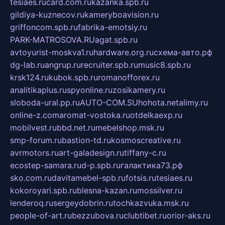
tesiaes.ru
card.com.ru
kazanka.spb.ru
gildiya-kuznecov.ru
kameryboavision.ru
griffoncom.spb.ru
fabrika-emotsiy.ru
PARK-MATROSOVA.RU
agat.spb.ru
avtoyurist-moskva1.ru
hardware.org.ru
схема-авто.рф
dg-lab.ru
angrup.ru
recruiter.spb.ru
music8.spb.ru
krsk124.ru
kubok.spb.ru
romanofforex.ru
analitikaplus.ru
spyonline.ru
zosikamery.ru
sloboda-ural.pp.ru
AUTO-COM.SU
hohota.net
alimy.ru
online-z.com
aromat-vostoka.ru
otdelkaexp.ru
mobilvest.ru
bbd.net.ru
mebelshop.msk.ru
smp-forum.ru
bastion-td.ru
kosmoscreative.ru
avrmotors.ru
art-galadesign.ru
tiffany-c.ru
ecostep-samara.ru
d-p.spb.ru
галактика73.рф
sko.com.ru
davitamebel-spb.ru
fotsis.ru
tesiaes.ru
kokoroyari.spb.ru
blesna-kazan.ru
mossilver.ru
lenderoq.ru
sergeydobrin.ru
tochkazvuka.msk.ru
people-of-art.ru
bezzubova.ru
clubtibet.ru
orior-aks.ru