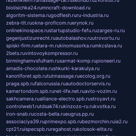
rezemkleim.ru
massage-tai.ru
seonub.ru
zvonitut.ru
biolisichka24.ru
mncraft-download.ru
algoritm-sistema.ru
godflesh.ru
ru-industria.ru
zebra-tlt.ru
okna-proficom.ru
erynok.ru
onlinekinospace.ru
startupstudio-fefu.ru
zarges-ru.ru
gegenjustizunrecht.ru
autobalashov.ru
utrovortu.ru
spiski-firm.ru
elara-m.ru
kinomusorka.ru
mkcslava.ru
2bets.ru
vintovoykompressor.ru
birminghamvsfulham.ru
sarmat-komp.ru
pioneeri.ru
amadis-chocolate.ru
shkurki-karakulya.ru
kanotiforet.spb.ru
tutmassage.ru
ecolog.org.ru
praga.spb.ru
falcorussia.ru
autodoctorservis.ru
kamertondom.spb.ru
net-life.net.ru
avto-vozim.ru
sakhcamera.ru
alliance-electro.spb.ru
stroyavt.ru
controlweb1.ru
tdsak74.ru
kinzozo-ru.ru
kvotka.ru
iron-snab.ru
costa-bella.ru
eugrus.pp.ru
associaciya39.ru
primexpo.spb.ru
bezmorchin.ru
ia2.ru
cpt21.ru
ispecspb.ru
regahost.ru
kolosok-elita.ru