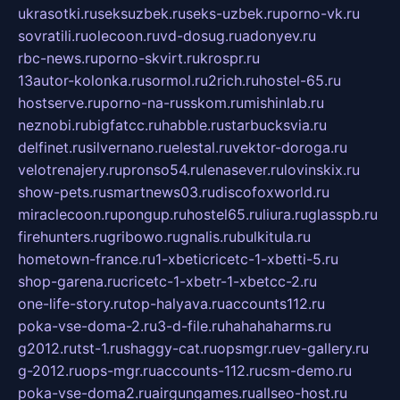
ukrasotki.ru
seksuzbek.ru
seks-uzbek.ru
porno-vk.ru
sovratili.ru
olecoon.ru
vd-dosug.ru
adonyev.ru
rbc-news.ru
porno-skvirt.ru
krospr.ru
13autor-kolonka.ru
sormol.ru
2rich.ru
hostel-65.ru
hostserve.ru
porno-na-russkom.ru
mishinlab.ru
neznobi.ru
bigfatcc.ru
habble.ru
starbucksvia.ru
delfinet.ru
silvernano.ru
elestal.ru
vektor-doroga.ru
velotrenajery.ru
pronso54.ru
lenasever.ru
lovinskix.ru
show-pets.ru
smartnews03.ru
discofoxworld.ru
miraclecoon.ru
pongup.ru
hostel65.ru
liura.ru
glasspb.ru
firehunters.ru
gribowo.ru
gnalis.ru
bulkitula.ru
hometown-france.ru
1-xbeticricetc-1-xbetti-5.ru
shop-garena.ru
cricetc-1-xbetr-1-xbetcc-2.ru
one-life-story.ru
top-halyava.ru
accounts112.ru
poka-vse-doma-2.ru
3-d-file.ru
hahahaharms.ru
g2012.ru
tst-1.ru
shaggy-cat.ru
opsmgr.ru
ev-gallery.ru
g-2012.ru
ops-mgr.ru
accounts-112.ru
csm-demo.ru
poka-vse-doma2.ru
airgungames.ru
allseo-host.ru