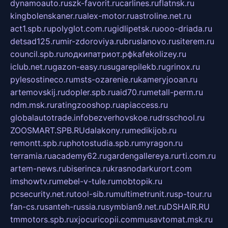
dynamoauto.ru
szk-favorit.ru
carlines.ru
flatnsk.ru
kingbolenskaner.ru
alex-motor.ru
astroline.net.ru
act1.spb.ru
polyglot.com.ru
gidlipetsk.ru
ooo-driada.ru
detsad125.ru
mir-zdoroviya.ru
bruslanovo.ru
siterem.ru
council.spb.ru
лодкипатриот.рф
kafekolizey.ru
iclub.net.ru
gazon-easy.ru
sugarepilekb.ru
grinox.ru
pylesostineco.ru
msts-ozarenie.ru
kameryjooan.ru
artemovskij.ru
dopler.spb.ru
aid70.ru
metall-perm.ru
ndm.msk.ru
ratingzooshop.ru
apiaccess.ru
globalautotrade.info
bezverhovskoe.ru
drsschool.ru
ZOOSMART.SPB.RU
dalakony.ru
medikijob.ru
remontt.spb.ru
photostudia.spb.ru
myragon.ru
terramia.ru
academy62.ru
gardengallereya.ru
rti.com.ru
artem-news.ru
biserinca.ru
krasnodarkurort.com
imshowtv.ru
mebel-v-tule.ru
mobtopik.ru
pcsecurity.net.ru
tool-sib.ru
multimetrunit.ru
sp-tour.ru
fan-cs.ru
santeh-russia.ru
symbian9.net.ru
DSHAIR.RU
tmmotors.spb.ru
xjocuricopii.com
musavtomat.msk.ru