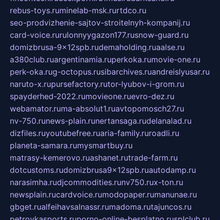
rebus-toys.ru
minelab-msk.ru
rtdco.ru
seo-prodvizhenie-sajtov-stroitelnyh-kompanij.ru
card-voice.ru
rulonnyygazon177.ru
snow-guard.ru
domizbrusa-9x12spb.ru
demaholding.ru
aalse.ru
a380club.ru
argentinamia.ru
perkoka.ru
movie-one.ru
perk-oka.ru
g-octopus.ru
sibarchives.ru
andreislyusar.ru
naruto-x.ru
pursefactory.ru
tor-lyubov-i-grom.ru
spayderhed-2022.ru
movieone.ru
evro-dez.ru
webamator.ru
ma-absolut1.ru
avtopomosch27.ru
nv-750.ru
news-plain.ru
nertansaga.ru
delanalad.ru
dizfiles.ru
youtubefree.ru
aria-family.ru
roadli.ru
planeta-samara.ru
mysmartbuy.ru
matrasy-kemerovo.ru
ashanet.ru
trade-farm.ru
dotcustoms.ru
domizbrusa9x12spb.ru
autodamp.ru
narasimha.ru
djcommodities.ru
nv750.ru
x-ton.ru
newsplain.ru
cardvoice.ru
modopaper.ru
manunae.ru
gbget.ru
alfeihavsalnassr.ru
madoma.ru
tajuncos.ru
petrovkasports.ru
porno-online-besplatno.ru
splclub.ru