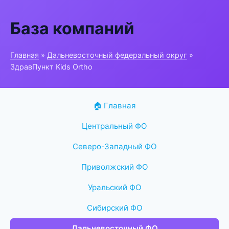
База компаний
Главная
»
Дальневосточный федеральный округ
»
ЗдравПункт Kids Ortho
🏠 Главная
Центральный ФО
Северо-Западный ФО
Приволжский ФО
Уральский ФО
Сибирский ФО
Дальневосточный ФО