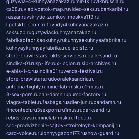
guzywia-4-kuhnyanazakaz.ru
mir-tk.ru
vlknrussia.ru
cs68.ru
vladivostok-map.ru
video-seks.ru
bankaribi.ru
raszar.ru
vskrytie-zamkov-moskva113.ru
lipetsktelecom.ru
tovudyi4kuhnyanazakaz.ru
seksuzb.ru
guzywia4kuhnyanazakaz.ru
fabrikaofabrikaokuhny.ru
kuhnyaekuhnyaafabrika.ru
kuhnyaykuhnyayfabrika.ru
e-abis1c.ru
store-brawl-stars.ru
kts-services.ru
dark-sand.ru
sindika-01.ru
sp-life.ru
x-legion.ru
sib-archives.ru
e-abis-1-c.ru
sindika01.ru
venda-festival.ru
store-brawlstars.ru
dooraleksandria.ru
antenna-highly.ru
mine-lab-msk.ru
1-mus.ru
3-sex-porn.ru
ban-damn.ru
purse-factory.ru
viagra-tablet.ru
fasbags.ru
adler-jun.ru
bandamn.ru
fincontech.ru
3sexporn.ru
1mus.ru
darksand.ru
rebus-toys.ru
minelab-msk.ru
rtdco.ru
seo-prodvizhenie-sajtov-stroitelnyh-kompanij.ru
card-voice.ru
rulonnyygazon177.ru
snow-guard.ru