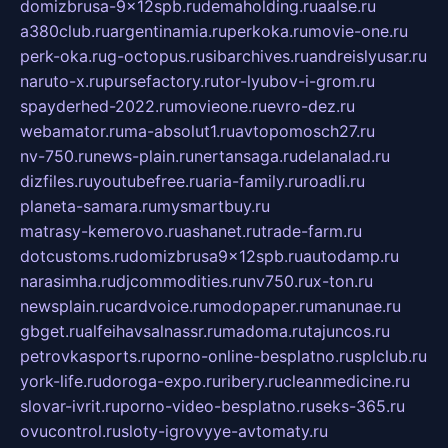
domizbrusa-9x12spb.ru
demaholding.ru
aalse.ru
a380club.ru
argentinamia.ru
perkoka.ru
movie-one.ru
perk-oka.ru
g-octopus.ru
sibarchives.ru
andreislyusar.ru
naruto-x.ru
pursefactory.ru
tor-lyubov-i-grom.ru
spayderhed-2022.ru
movieone.ru
evro-dez.ru
webamator.ru
ma-absolut1.ru
avtopomosch27.ru
nv-750.ru
news-plain.ru
nertansaga.ru
delanalad.ru
dizfiles.ru
youtubefree.ru
aria-family.ru
roadli.ru
planeta-samara.ru
mysmartbuy.ru
matrasy-kemerovo.ru
ashanet.ru
trade-farm.ru
dotcustoms.ru
domizbrusa9x12spb.ru
autodamp.ru
narasimha.ru
djcommodities.ru
nv750.ru
x-ton.ru
newsplain.ru
cardvoice.ru
modopaper.ru
manunae.ru
gbget.ru
alfeihavsalnassr.ru
madoma.ru
tajuncos.ru
petrovkasports.ru
porno-online-besplatno.ru
splclub.ru
york-life.ru
doroga-expo.ru
ribery.ru
cleanmedicine.ru
slovar-ivrit.ru
porno-video-besplatno.ru
seks-365.ru
ovucontrol.ru
sloty-igrovyye-avtomaty.ru