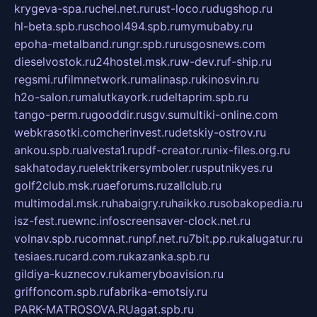
krygeva-spa.ru
chel.net.ru
rust-loco.ru
dugshop.ru
hl-beta.spb.ru
school494.spb.ru
mymubaby.ru
epoha-metalband.ru
ngr.spb.ru
rusgosnews.com
dieselvostok.ru
24hostel.msk.ru
w-dev.ru
f-ship.ru
regsmi.ru
filmnetwork.ru
malinasp.ru
kinosvin.ru
h2o-salon.ru
malutkayork.ru
deltaprim.spb.ru
tango-perm.ru
gooddir.ru
sgv.su
multiki-online.com
webkrasotki.com
cherinvest.ru
detskiy-ostrov.ru
ankou.spb.ru
alvesta1.ru
pdf-creator.ru
nix-files.org.ru
sakhatoday.ru
elektrikersymboler.ru
sputnikyes.ru
golf2club.msk.ru
aeforums.ru
zallclub.ru
multimodal.msk.ru
habaigry.ru
haikko.ru
sobakopedia.ru
isz-fest.ru
ewnc.info
screensaver-clock.net.ru
volnav.spb.ru
comnat.ru
npf.net.ru
7bit.pp.ru
kalugatur.ru
tesiaes.ru
card.com.ru
kazanka.spb.ru
gildiya-kuznecov.ru
kameryboavision.ru
griffoncom.spb.ru
fabrika-emotsiy.ru
PARK-MATROSOVA.RU
agat.spb.ru