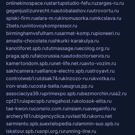
onlinekinospace.ru
startupstudio-fefu.ru
zarges-ru.ru
gegenjustizunrecht.ru
autobalashov.ru
utrovortu.ru
spiski-firm.ru
elara-m.ru
kinomusorka.ru
mkcslava.ru
2bets.ru
vintovoykompressor.ru
birminghamvsfulham.ru
sarmat-komp.ru
pioneeri.ru
amadis-chocolate.ru
shkurki-karakulya.ru
kanotiforet.spb.ru
tutmassage.ru
ecolog.org.ru
praga.spb.ru
falcorussia.ru
autodoctorservis.ru
kamertondom.spb.ru
net-life.net.ru
avto-vozim.ru
sakhcamera.ru
alliance-electro.spb.ru
stroyavt.ru
controlweb1.ru
tdsak74.ru
kinzozo-ru.ru
kvotka.ru
iron-snab.ru
costa-bella.ru
eugrus.pp.ru
associaciya39.ru
primexpo.spb.ru
bezmorchin.ru
ia2.ru
cpt21.ru
ispecspb.ru
regahost.ru
kolosok-elita.ru
tae-kwon.ru
consrio.com.ru
insiam.ru
avegainfo.ru
archery161.ru
bigencyclica.ru
vlast16.ru
korru.net
sarmiento.spb.su
extelopedia.ru
lammin-suo.spb.ru
iskatour.spb.ru
snpi.org.ru
running-line.ru