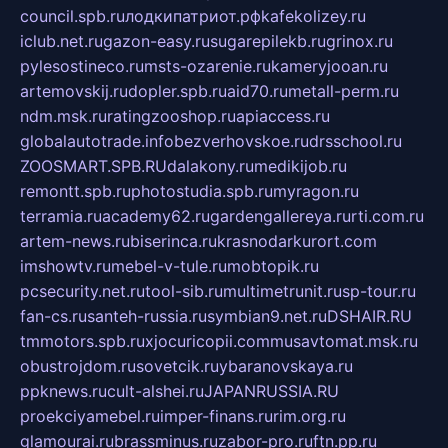
council.spb.ru
лодкипатриот.рф
kafekolizey.ru
iclub.net.ru
gazon-easy.ru
sugarepilekb.ru
grinox.ru
pylesostineco.ru
msts-ozarenie.ru
kameryjooan.ru
artemovskij.ru
dopler.spb.ru
aid70.ru
metall-perm.ru
ndm.msk.ru
ratingzooshop.ru
apiaccess.ru
globalautotrade.info
bezverhovskoe.ru
drsschool.ru
ZOOSMART.SPB.RU
dalakony.ru
medikijob.ru
remontt.spb.ru
photostudia.spb.ru
myragon.ru
terramia.ru
academy62.ru
gardengallereya.ru
rti.com.ru
artem-news.ru
biserinca.ru
krasnodarkurort.com
imshowtv.ru
mebel-v-tule.ru
mobtopik.ru
pcsecurity.net.ru
tool-sib.ru
multimetrunit.ru
sp-tour.ru
fan-cs.ru
santeh-russia.ru
symbian9.net.ru
DSHAIR.RU
tmmotors.spb.ru
xjocuricopii.com
musavtomat.msk.ru
obustrojdom.ru
sovetcik.ru
ybaranovskaya.ru
ppknews.ru
cult-alshei.ru
JAPANRUSSIA.RU
proekciyamebel.ru
imper-finans.ru
rim.org.ru
glamourai.ru
brassminus.ru
zabor-pro.ru
ftn.pp.ru