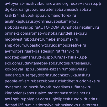
avtoyurist-moskva1.ru
hardware.org.ru
схема-авто.рф
dg-lab.ru
angrup.ru
recruiter.spb.ru
music8.spb.ru
krsk124.ru
kubok.spb.ru
romanofforex.ru
analitikaplus.ru
spyonline.ru
zosikamery.ru
sloboda-ural.pp.ru
AUTO-COM.SU
hohota.net
alimy.ru
online-z.com
aromat-vostoka.ru
otdelkaexp.ru
mobilvest.ru
bbd.net.ru
mebelshop.msk.ru
smp-forum.ru
bastion-td.ru
kosmoscreative.ru
avrmotors.ru
art-galadesign.ru
tiffany-c.ru
ecostep-samara.ru
d-p.spb.ru
галактика73.рф
sko.com.ru
davitamebel-spb.ru
fotsis.ru
tesiaes.ru
kokoroyari.spb.ru
blesna-kazan.ru
mossilver.ru
lenderoq.ru
sergeydobrin.ru
tochkazvuka.msk.ru
people-of-art.ru
bezzubova.ru
clubtibet.ru
orior-aks.ru
dynamoauto.ru
szk-favorit.ru
carlines.ru
flatnsk.ru
kingbolenskaner.ru
alex-motor.ru
astroline.net.ru
act1.spb.ru
polyglot.com.ru
gidlipetsk.ru
ooo-driada.ru
detsad125.ru
mir-zdoroviya.ru
bruslanovo.ru
siterem.ru