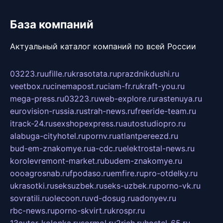
База компаний
Актуальный каталог компаний по всей России
03223.ru
ufille.ru
krasotata.ru
prazdnikdushi.ru
veetbox.ru
cinemapost.ru
ciam-fr.ru
kraft-you.ru
mega-press.ru
03223.ru
web-explore.ru
rastenuya.ru
eurovision-russia.ru
strah-news.ru
freeride-team.ru
itrack-24.ru
sexshopexpress.ru
autostudiopro.ru
alabuga-cityhotel.ru
pornv.ru
atlantpereezd.ru
bud-em-znakomye.ru
a-cdc.ru
elektrostal-news.ru
korolevremont-market.ru
budem-znakomye.ru
oooagrosnab.ru
fpodaso.ru
emfire.ru
pro-otdelky.ru
ukrasotki.ru
seksuzbek.ru
seks-uzbek.ru
porno-vk.ru
sovratili.ru
olecoon.ru
vd-dosug.ru
adonyev.ru
rbc-news.ru
porno-skvirt.ru
krospr.ru
13autor-kolonka.ru
sormol.ru
2rich.ru
hostel-65.ru