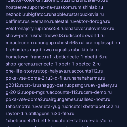
hostserve.ru
porno-na-russkom.ru
mishinlab.ru
neznobi.ru
bigfatcc.ru
habble.ru
starbucksvia.ru
delfinet.ru
silvernano.ru
elestal.ru
vektor-doroga.ru
velotrenajery.ru
pronso54.ru
lenasever.ru
lovinskix.ru
show-pets.ru
smartnews03.ru
discofoxworld.ru
miraclecoon.ru
pongup.ru
hostel65.ru
liura.ru
glasspb.ru
firehunters.ru
gribowo.ru
gnalis.ru
bulkitula.ru
hometown-france.ru
1-xbeticricetc-1-xbetti-5.ru
shop-garena.ru
cricetc-1-xbetr-1-xbetcc-2.ru
one-life-story.ru
top-halyava.ru
accounts112.ru
poka-vse-doma-2.ru
3-d-file.ru
hahahaharms.ru
g2012.ru
tst-1.ru
shaggy-cat.ru
opsmgr.ru
ev-gallery.ru
g-2012.ru
ops-mgr.ru
accounts-112.ru
csm-demo.ru
poka-vse-doma2.ru
airgungames.ru
allseo-host.ru
tehosmotre.ru
varieta-yug.ru
cricetc1xbetr1xbetcc2.ru
raytor-d.ru
atillagunn.ru
3d-file.ru
1xbeticricetc1xbetti5.ru
uafoot-statti.ru
e-abis1c.ru