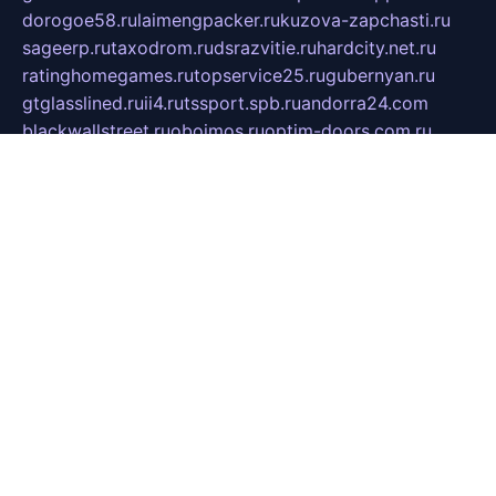
dorogoe58.ru
laimengpacker.ru
kuzova-zapchasti.ru
sageerp.ru
taxodrom.ru
dsrazvitie.ru
hardcity.net.ru
ratinghomegames.ru
topservice25.ru
gubernyan.ru
gtglasslined.ru
ii4.ru
tssport.spb.ru
andorra24.com
blackwallstreet.ru
oboimos.ru
optim-doors.com.ru
ikuch.ru
nycr.org.ru
npa21.ru
vremya-ch.spb.ru
desert000.ru
ivtorgi.ru
ifiori.ru
catalog-statei.ru
dcv.org.ru
spetsmaster174.ru
ipkameryhiseeu.ru
dum26.ru
ruspol.spb.ru
fr-opendp.ru
kam-solnyshko.ru
cheyenne-arapaho.ru
sevzapmetal.spb.ru
ted-lapidus.spb.ru
parasite-eliminator.ru
sigma-complete.ru
modernworld.ru
dama-moda.ru
eholot-group.ru
sk-nvkz.ru
DRONGOLD.RU
democratia2.ru
i-farmer.ru
mass-sport.org
jablonex.spb.ru
bookmess.ru
linkword.ru
refineua.com.ru
cs-spec.net.ru
altay-mebel.ru
DNK-THEATRE.RU
mechaniks.spb.ru
ipcamtechage.ru
skosta.ru
a-sun.ru
stroy-ldsp.ru
snowlands.org.ru