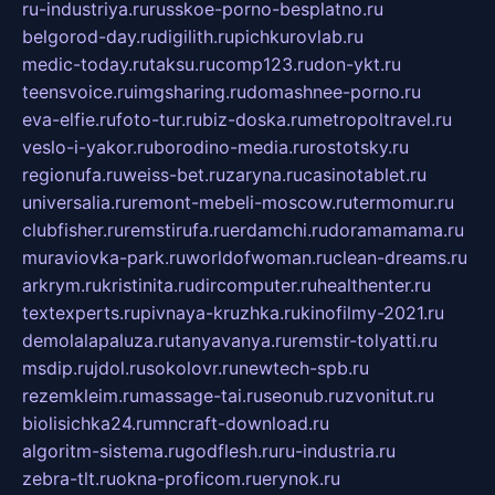
ru-industriya.ru
russkoe-porno-besplatno.ru
belgorod-day.ru
digilith.ru
pichkurovlab.ru
medic-today.ru
taksu.ru
comp123.ru
don-ykt.ru
teensvoice.ru
imgsharing.ru
domashnee-porno.ru
eva-elfie.ru
foto-tur.ru
biz-doska.ru
metropoltravel.ru
veslo-i-yakor.ru
borodino-media.ru
rostotsky.ru
regionufa.ru
weiss-bet.ru
zaryna.ru
casinotablet.ru
universalia.ru
remont-mebeli-moscow.ru
termomur.ru
clubfisher.ru
remstirufa.ru
erdamchi.ru
doramamama.ru
muraviovka-park.ru
worldofwoman.ru
clean-dreams.ru
arkrym.ru
kristinita.ru
dircomputer.ru
healthenter.ru
textexperts.ru
pivnaya-kruzhka.ru
kinofilmy-2021.ru
demolalapaluza.ru
tanyavanya.ru
remstir-tolyatti.ru
msdip.ru
jdol.ru
sokolovr.ru
newtech-spb.ru
rezemkleim.ru
massage-tai.ru
seonub.ru
zvonitut.ru
biolisichka24.ru
mncraft-download.ru
algoritm-sistema.ru
godflesh.ru
ru-industria.ru
zebra-tlt.ru
okna-proficom.ru
erynok.ru