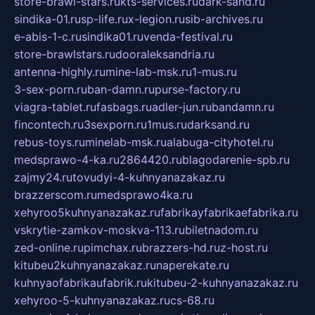
store-brawl-stars.ru
kts-services.ru
dark-sand.ru
sindika-01.ru
sp-life.ru
x-legion.ru
sib-archives.ru
e-abis-1-c.ru
sindika01.ru
venda-festival.ru
store-brawlstars.ru
dooraleksandria.ru
antenna-highly.ru
mine-lab-msk.ru
1-mus.ru
3-sex-porn.ru
ban-damn.ru
purse-factory.ru
viagra-tablet.ru
fasbags.ru
adler-jun.ru
bandamn.ru
fincontech.ru
3sexporn.ru
1mus.ru
darksand.ru
rebus-toys.ru
minelab-msk.ru
alabuga-cityhotel.ru
medsprawo-4-ka.ru
2864420.ru
blagodarenie-spb.ru
zajmy24.ru
tovudyi-4-kuhnyanazakaz.ru
brazzerscom.ru
medsprawo4ka.ru
xehyroo5kuhnyanazakaz.ru
fabrikayfabrikaefabrika.ru
vskrytie-zamkov-moskva-113.ru
biletnadom.ru
zed-online.ru
pimchax.ru
brazzers-hd.ru
z-host.ru
kitubeu2kuhnyanazakaz.ru
naperekate.ru
kuhnyaofabrikaufabrik.ru
kitubeu-2-kuhnyanazakaz.ru
xehyroo-5-kuhnyanazakaz.ru
cs-68.ru