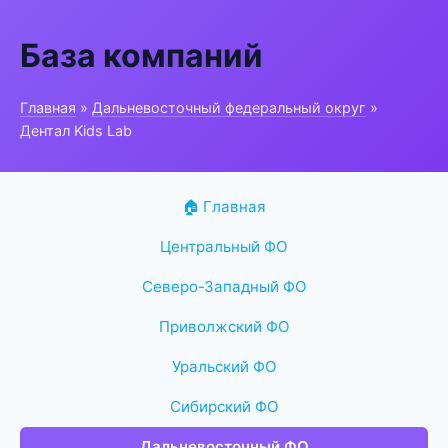
База компаний
Главная
»
Дальневосточный федеральный округ
»
Дентал Kids Lab
🏠 Главная
Центральный ФО
Северо-Западный ФО
Приволжский ФО
Уральский ФО
Сибирский ФО
Дальневосточный ФО